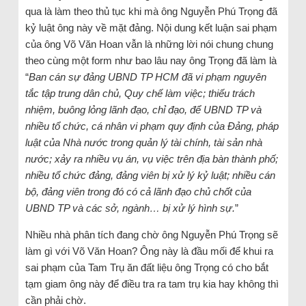
qua là làm theo thủ tục khi mà ông Nguyễn Phú Trọng đã
kỷ luật ông này về mặt đảng. Nội dung kết luận sai phạm
của ông Võ Văn Hoan vẫn là những lời nói chung chung
theo cùng một form như bao lâu nay ông Trọng đã làm là
“
Ban cán sự đảng UBND TP HCM đã vi phạm nguyên
tắc tập trung dân chủ, Quy chế làm việc; thiếu trách
nhiệm, buông lỏng lãnh đạo, chỉ đạo, để UBND TP và
nhiều tổ chức, cá nhân vi phạm quy định của Đảng, pháp
luật của Nhà nước trong quản lý tài chính, tài sản nhà
nước; xảy ra nhiều vụ án, vụ việc trên địa bàn thành phố;
nhiều tổ chức đảng, đảng viên bị xử lý kỷ luật; nhiều cán
bộ, đảng viên trong đó có cả lãnh đạo chủ chốt của
UBND TP và các sở, ngành… bị xử lý hình sự.
”
Nhiều nhà phân tích đang chờ ông Nguyễn Phú Trọng sẽ
làm gì với Võ Văn Hoan? Ông này là đầu mối để khui ra
sai phạm của Tam Trụ ăn đất liệu ông Trọng có cho bắt
tạm giam ông này để điều tra ra tam trụ kia hay không thì
cần phải chờ.