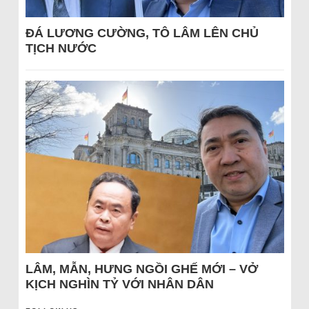
ĐÁ LƯƠNG CƯỜNG, TÔ LÂM LÊN CHỦ
TỊCH NƯỚC
LÂM, MẪN, HƯNG NGỒI GHẾ MỚI – VỞ
KỊCH NGHÌN TỶ VỚI NHÂN DÂN