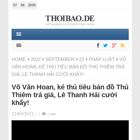
07
08
2026
HOME
2022
SEPTEMBER
22
PHÁP LUẬT
VÕ
VĂN HOAN, KẺ THỦ TIÊU BẢN ĐỒ THỦ THIÊM TRẢ
GIÁ, LÊ THANH HẢI CƯỜI KHẨY!
Võ Văn Hoan, kẻ thủ tiêu bản đồ Thủ
Thiêm trả giá, Lê Thanh Hải cười
khẩy!
22/09/2022
|
|
1.486