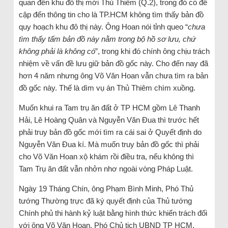
quan đến khu đô thị mới Thủ Thiêm (Q.2), trong đó có đề
cập đến thông tin cho là TP.HCM không tìm thấy bản đồ
quy hoạch khu đô thị này. Ông Hoan nói tỉnh queo “
chưa
tìm thấy tấm bản đồ này nằm trong bộ hồ sơ lưu, chứ
không phải là không có
”, trong khi đó chính ông chịu trách
nhiệm về vấn đề lưu giữ bản đồ gốc này. Cho đến nay đã
hơn 4 năm nhưng ông Võ Văn Hoan vẫn chưa tìm ra bản
đồ gốc này. Thế là dìm vụ án Thủ Thiêm chìm xuồng.
Muốn khui ra Tam trụ ăn đất ở TP HCM gồm Lê Thanh
Hải, Lê Hoàng Quân và Nguyễn Văn Đua thì trước hết
phải truy bản đồ gốc mới tìm ra cái sai ở Quyết định do
Nguyễn Văn Đua kí. Mà muốn truy bản đồ gốc thì phải
cho Võ Văn Hoan xộ khám rồi điều tra, nếu không thì
Tam Trụ ăn đất vẫn nhởn nhơ ngoài vòng Pháp Luật.
Ngày 19 Tháng Chín, ông Phạm Bình Minh, Phó Thủ
tướng Thường trực đã ký quyết định của Thủ tướng
Chính phủ thi hành kỷ luật bằng hình thức khiển trách đối
với ông Võ Văn Hoan, Phó Chủ tịch UBND TP HCM.