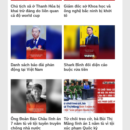
Chủ tịch xã ở Thanh Hóa bị
Giám đốc sở Khoa học và
khai trừ đảng do liên quan
ông nghệ bắc ninh bị khởi
cá độ world cup
tố
Danh sách báo đài phản
Shark Bình đối diện cáo
động tại Việt Nam
buộc rửa tiền
Ông Đoàn Bảo Châu lĩnh án
Từ chối treo cờ, bà Bùi Thị
7 năm tù về tội tuyên truyền
Măng lĩnh án 1 năm tù vì tội
chống nhà nước
xúc phạm Quốc kỳ