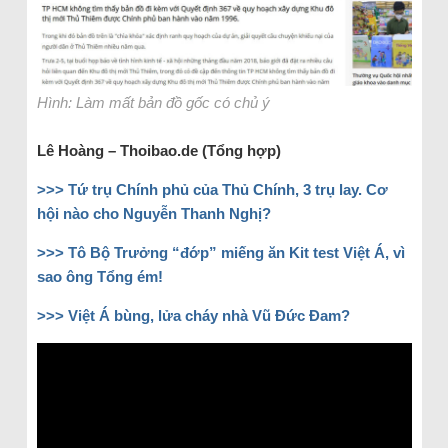
Hình: Làm mất bản đồ gốc có chủ ý
Lê Hoàng – Thoibao.de (Tổng hợp)
>>>
Tứ trụ Chính phủ của Thủ Chính, 3 trụ lay. Cơ
hội nào cho Nguyễn Thanh Nghị?
>>>
Tô Bộ Trưởng “đớp” miếng ăn Kit test Việt Á, vì
sao ông Tổng ém!
>>>
Việt Á bùng, lửa cháy nhà Vũ Đức Đam?