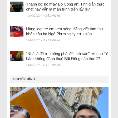
Thanh lọc bộ máy Bộ Công an: Tinh giản thực
chất hay vẫn là màn trình diễn lấy lệ?
16/06/2026
- 4.941 Views
Hàng loạt trẻ em ven sông Hồng viết tâm thư
khẩn cầu bà Ngô Phương Ly cứu giúp
28/05/2026
- 3.773 Views
“Nhà là để ở, không phải để tích sản”: Vì sao Tô
Lâm không đánh thuế Bất Động sản thứ 2?
24/05/2026
- 2.421 Views
TRUYỀN HÌNH