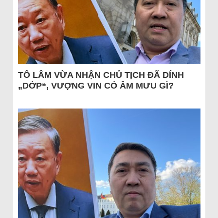
TÔ LÂM VỪA NHẬN CHỦ TỊCH ĐÃ DÍNH
„DỚP“, VƯỢNG VIN CÓ ÂM MƯU GÌ?