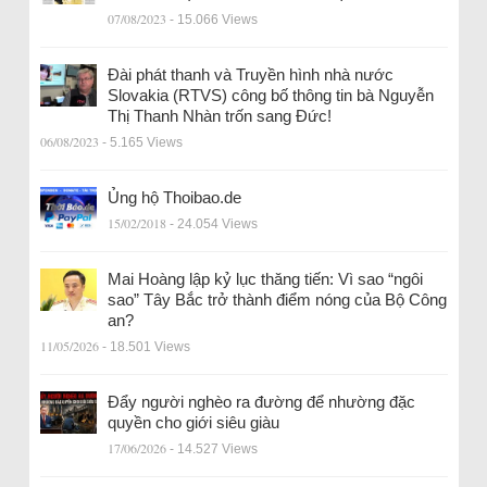
07/08/2023
- 15.066 Views
Đài phát thanh và Truyền hình nhà nước
Slovakia (RTVS) công bố thông tin bà Nguyễn
Thị Thanh Nhàn trốn sang Đức!
06/08/2023
- 5.165 Views
Ủng hộ Thoibao.de
15/02/2018
- 24.054 Views
Mai Hoàng lập kỷ lục thăng tiến: Vì sao “ngôi
sao” Tây Bắc trở thành điểm nóng của Bộ Công
an?
11/05/2026
- 18.501 Views
Đẩy người nghèo ra đường để nhường đặc
quyền cho giới siêu giàu
17/06/2026
- 14.527 Views