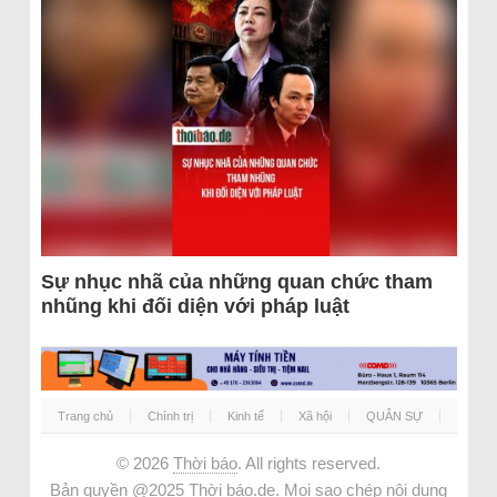
Sự nhục nhã của những quan chức tham
nhũng khi đối diện với pháp luật
Trang chủ
Chính trị
Kinh tế
Xã hội
QUÂN SỰ
© 2026
Thời báo
. All rights reserved.
Bản quyền @2025 Thời báo.de. Mọi sao chép nội dung