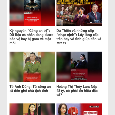
Kỷ nguyên “Công an trị”:
Du Thiên và những clip
Dữ liệu cá nhân đang được
“nhạc nịnh”: Lấy lòng cấp
bảo vệ hay bị gom về một
trên hay vô tình giúp dân xả
mối
stress
Tô Anh Dũng: Từ công an
Hoàng Thị Thúy Lan: Nộp
xã đến ghế chủ tịch tỉnh
48 tỷ, có phải tín hiệu đặc
xá?