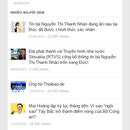
06/08/2026
NHIỀU NGƯỜI XEM
Tin bà Nguyễn Thị Thanh Nhàn đang ẩn náu tại
Đức đã được chính thức xác nhận
07/08/2023
- 15.065 Views
Đài phát thanh và Truyền hình nhà nước
Slovakia (RTVS) công bố thông tin bà Nguyễn
Thị Thanh Nhàn trốn sang Đức!
06/08/2023
- 5.164 Views
Ủng hộ Thoibao.de
15/02/2018
- 24.054 Views
Mai Hoàng lập kỷ lục thăng tiến: Vì sao “ngôi
sao” Tây Bắc trở thành điểm nóng của Bộ Công
an?
11/05/2026
- 18.500 Views