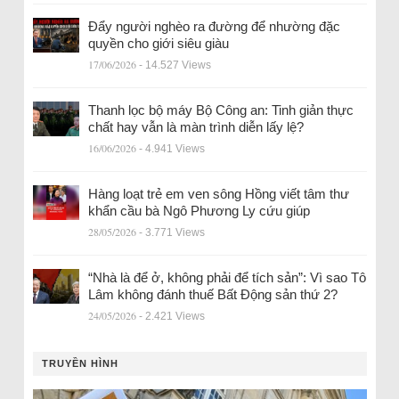
Đẩy người nghèo ra đường để nhường đặc
quyền cho giới siêu giàu
17/06/2026
- 14.527 Views
Thanh lọc bộ máy Bộ Công an: Tinh giản thực
chất hay vẫn là màn trình diễn lấy lệ?
16/06/2026
- 4.941 Views
Hàng loạt trẻ em ven sông Hồng viết tâm thư
khẩn cầu bà Ngô Phương Ly cứu giúp
28/05/2026
- 3.771 Views
“Nhà là để ở, không phải để tích sản”: Vì sao Tô
Lâm không đánh thuế Bất Động sản thứ 2?
24/05/2026
- 2.421 Views
TRUYỀN HÌNH