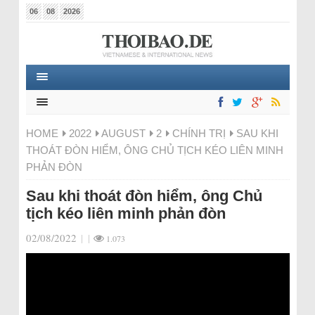
06
08
2026
HOME
2022
AUGUST
2
CHÍNH TRỊ
SAU KHI
THOÁT ĐÒN HIỂM, ÔNG CHỦ TỊCH KÉO LIÊN MINH
PHẢN ĐÒN
Sau khi thoát đòn hiểm, ông Chủ
tịch kéo liên minh phản đòn
02/08/2022
|
|
1.073