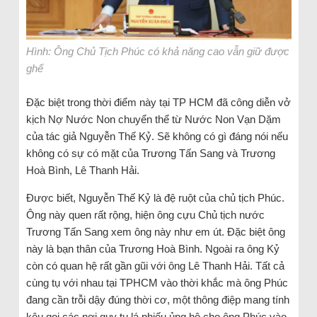
Hình: Ông Chủ Tịch Phúc có khả năng cao vẫn giữ được
ghế
Đặc biệt trong thời điểm này tại TP HCM đã công diễn vở
kịch Nợ Nước Non chuyển thể từ Nước Non Vạn Dặm
của tác giả Nguyễn Thế Kỷ. Sẽ không có gì đáng nói nếu
không có sự có mặt của Trương Tấn Sang và Trương
Hoà Bình, Lê Thanh Hải.
Được biết, Nguyễn Thế Kỷ là đệ ruột của chủ tịch Phúc.
Ông này quen rất rộng, hiện ông cựu Chủ tịch nước
Trương Tấn Sang xem ông này như em út. Đặc biệt ông
này là bạn thân của Trương Hoà Bình. Ngoài ra ông Kỷ
còn có quan hệ rất gần gũi với ông Lê Thanh Hải. Tất cả
cùng tụ với nhau tại TPHCM vào thời khắc mà ông Phúc
đang cần trỗi dậy đúng thời cơ, một thông điệp mang tính
kêu gọi các nơi quy tụ lá phiếu ủng hộ cho ông Phúc vào