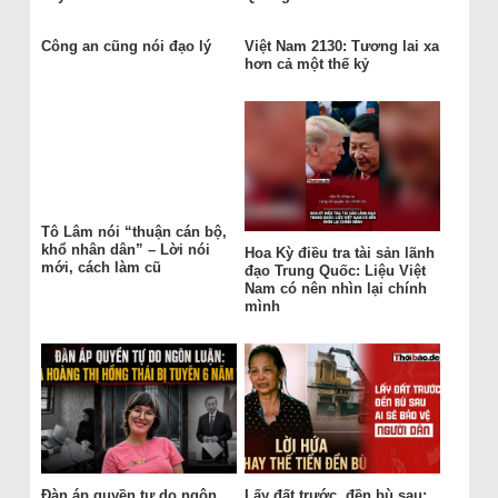
Công an cũng nói đạo lý
Việt Nam 2130: Tương lai xa
hơn cả một thế kỷ
Tô Lâm nói “thuận cán bộ,
khổ nhân dân” – Lời nói
Hoa Kỳ điều tra tài sản lãnh
mới, cách làm cũ
đạo Trung Quốc: Liệu Việt
Nam có nên nhìn lại chính
mình
Đàn áp quyền tự do ngôn
Lấy đất trước, đền bù sau: