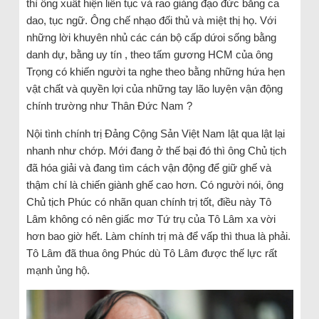
thì ông xuất hiện liên tục và rao giảng đạo đức bằng ca
dao, tục ngữ. Ông chế nhạo đối thủ và miệt thị họ. Với
những lời khuyên nhủ các cán bộ cấp dứoi sống bằng
danh dự, bằng uy tín , theo tấm gương HCM của ông
Trọng có khiến người ta nghe theo bằng những hứa hẹn
vật chất và quyền lợi của những tay lão luyện vận động
chính trường như Thân Đức Nam ?
Nội tình chính trị Đảng Cộng Sản Việt Nam lật qua lật lại
nhanh như chớp. Mới đang ở thế bại đó thì ông Chủ tịch
đã hóa giải và đang tìm cách vận động để giữ ghế và
thậm chí là chiến giành ghế cao hơn. Có người nói, ông
Chủ tịch Phúc có nhãn quan chính trị tốt, điều này Tô
Lâm không có nên giấc mơ Tứ trụ của Tô Lâm xa vời
hơn bao giờ hết. Làm chính trị mà để vấp thì thua là phải.
Tô Lâm đã thua ông Phúc dù Tô Lâm được thế lực rất
mạnh ủng hộ.