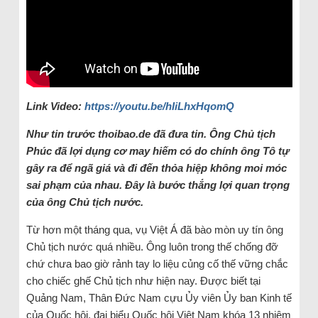
Link Video:
https://youtu.be/hIiLhxHqomQ
Như tin trư
ớc thoibao.de đ
ã đưa tin. Ông Ch
ủ tịch
Ph
úc đã l
ợi dụng cơ may hiếm c
ó do chính ông Tô t
ự
g
ây ra đ
ể ng
ã giá và đi đ
ến thỏa hiệp kh
ông moi móc
sai ph
ạm của nhau. Đây là bước thắng lợi quan trọng
của ông Chủ tịch nước.
Từ hơn một tháng qua, vụ Việt Á đã bào mòn uy tín ông
Chủ tịch nước quá nhiều. Ông luôn trong thế chống đỡ
chứ chưa bao giờ rảnh tay lo liệu củng cố thế vững chắc
cho chiếc ghế Chủ tịch như hiện nay. Được biết tại
Quảng Nam, Thân Đức Nam cựu Ủy viên Ủy ban Kinh tế
của Quốc hội, đại biểu Quốc hội Việt Nam khóa 13 nhiệm