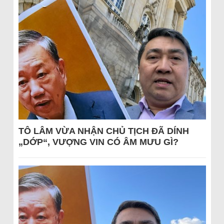
TÔ LÂM VỪA NHẬN CHỦ TỊCH ĐÃ DÍNH
„DỚP“, VƯỢNG VIN CÓ ÂM MƯU GÌ?