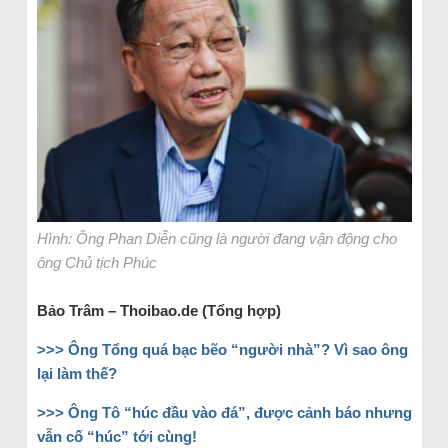
Hình: Ông Phan Diễn cũng là người đang vận động cho
ông Chủ tịch Phúc
Bảo Trâm – Thoibao.de (Tổng hợp)
>>> Ông Tổng quá bạc bẽo “người nhà”? Vì sao ông
lại làm thế?
>>> Ông Tô “húc đầu vào đá”, được cảnh báo nhưng
vẫn cố “húc” tới cùng!