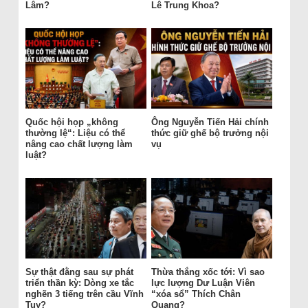
Lâm?
Lê Trung Khoa?
Quốc hội họp „không
Ông Nguyễn Tiến Hải chính
thường lệ“: Liệu có thể
thức giữ ghế bộ trưởng nội
nâng cao chất lượng làm
vụ
luật?
Sự thật đằng sau sự phát
Thừa thắng xốc tới: Vì sao
triển thần kỳ: Dòng xe tắc
lực lượng Dư Luận Viên
nghẽn 3 tiếng trên cầu Vĩnh
“xóa sổ” Thích Chân
Tuy?
Quang?