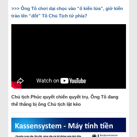
>>> Ông Tô chơi dại chọc vào “ổ kiến lửa”, giờ kiến
trào lên “đốt” Tô Chủ Tịch tứ phía?
Chủ tịch Phúc quyết chiến quyết trụ. Ông Tô đang
thế thắng bị ông Chủ tịch lật kèo