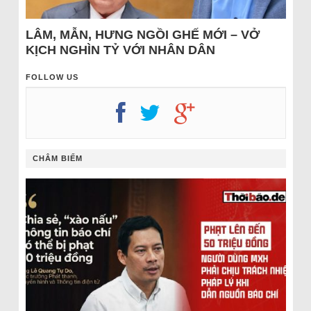
LÂM, MẪN, HƯNG NGỒI GHẾ MỚI – VỞ
KỊCH NGHÌN TỶ VỚI NHÂN DÂN
FOLLOW US
CHÂM BIẾM