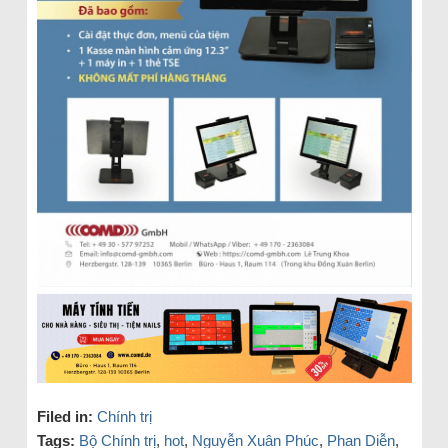
Filed in:
Chính trị
Tags:
Bộ Chính trị
,
hot
,
Nguyễn Xuân Phúc
,
Phan Diễn
,