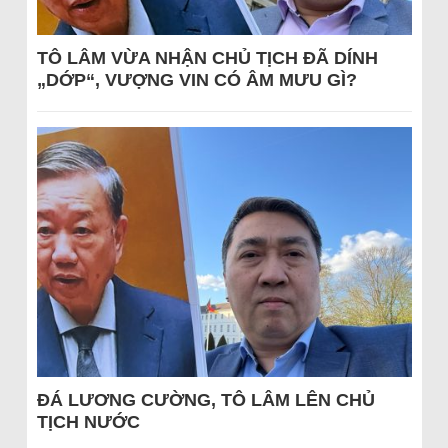
TÔ LÂM VỪA NHẬN CHỦ TỊCH ĐÃ DÍNH
„DỚP“, VƯỢNG VIN CÓ ÂM MƯU GÌ?
ĐÁ LƯƠNG CƯỜNG, TÔ LÂM LÊN CHỦ
TỊCH NƯỚC