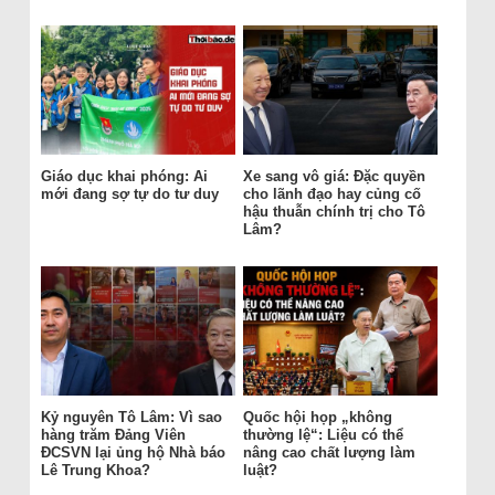
Giáo dục khai phóng: Ai
Xe sang vô giá: Đặc quyền
mới đang sợ tự do tư duy
cho lãnh đạo hay củng cố
hậu thuẫn chính trị cho Tô
Lâm?
Kỷ nguyên Tô Lâm: Vì sao
Quốc hội họp „không
hàng trăm Đảng Viên
thường lệ“: Liệu có thể
ĐCSVN lại ủng hộ Nhà báo
nâng cao chất lượng làm
Lê Trung Khoa?
luật?