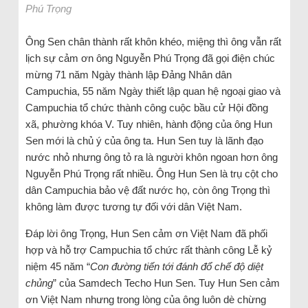
Phú Trọng
Ông Sen chân thành rất khôn khéo, miệng thì ông vẫn rất
lịch sự cảm ơn ông Nguyễn Phú Trọng đã gọi điện chúc
mừng 71 năm Ngày thành lập Đảng Nhân dân
Campuchia, 55 năm Ngày thiết lập quan hệ ngoại giao và
Campuchia tổ chức thành công cuộc bầu cử Hội đồng
xã, phường khóa V. Tuy nhiên, hành động của ông Hun
Sen mới là chủ ý của ông ta. Hun Sen tuy là lãnh đạo
nước nhỏ nhưng ông tỏ ra là người khôn ngoan hơn ông
Nguyễn Phú Trọng rất nhiều. Ông Hun Sen là trụ cột cho
dân Campuchia bảo vệ đất nước họ, còn ông Trọng thì
không làm được tương tự đối với dân Việt Nam.
Đáp lời ông Trọng, Hun Sen cảm ơn Việt Nam đã phối
hợp và hỗ trợ Campuchia tổ chức rất thành công Lễ kỷ
niệm 45 năm “
Con đường tiến tới đánh đổ chế độ diệt
chủng
” của Samdech Techo Hun Sen. Tuy Hun Sen cảm
ơn Việt Nam nhưng trong lòng của ông luôn dè chừng