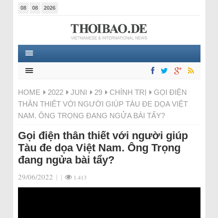
08
08
2026
HOME
2022
JUNI
29
CHÍNH TRỊ
GỌI ĐIỆN
THÂN THIẾT VỚI NGƯỜI GIÚP TÀU ĐE DỌA VIỆT
NAM. ÔNG TRỌNG ĐANG NGỬA BÀI TẨY?
Gọi điện thân thiết với người giúp
Tàu đe dọa Việt Nam. Ông Trọng
đang ngửa bài tẩy?
29/06/2022
|
|
1.413