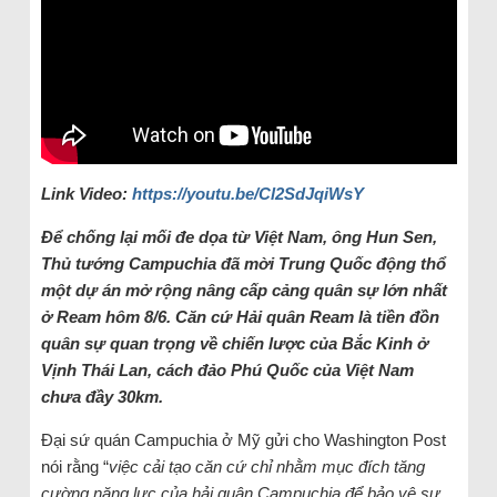
Link Video:
https://youtu.be/Cl2SdJqiWsY
Để chống lại mối đe dọa từ Việt Nam, ông Hun Sen,
Thủ tướng Campuchia đã mời Trung Quốc động thổ
một dự án mở rộng nâng cấp cảng quân sự lớn nhất
ở Ream hôm 8/6. Căn cứ Hải quân Ream là tiền đồn
quân sự quan trọng về chiến lược của Bắc Kinh ở
Vịnh Thái Lan, cách đảo Phú Quốc của Việt Nam
chưa đầy 30km.
Đại sứ quán Campuchia ở Mỹ gửi cho Washington Post
nói rằng “
việc cải tạo căn cứ chỉ nhằm mục đích tăng
cường năng lực của hải quân Campuchia để bảo vệ sự