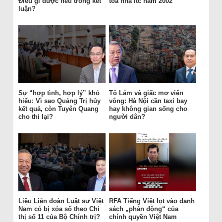
Điều gì được nêu trong kết
tòa nhà itc năm 2002
luận?
Sự “hợp tình, hợp lý” khó
Tô Lâm và giấc mơ viển
hiểu: Vì sao Quảng Trị hủy
vông: Hà Nội cần taxi bay
kết quả, còn Tuyên Quang
hay không gian sống cho
cho thi lại?
người dân?
Liệu Liên đoàn Luật sư Việt
RFA Tiếng Việt lọt vào danh
Nam có bị xóa sổ theo Chỉ
sách „phản động“ của
thị số 11 của Bộ Chính trị?
chính quyền Việt Nam