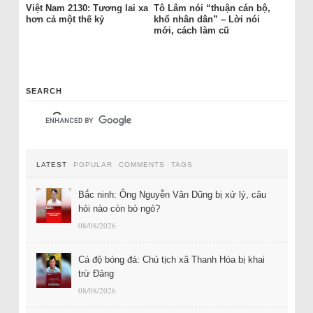
Việt Nam 2130: Tương lai xa
Tô Lâm nói “thuận cán bộ,
hơn cả một thế kỷ
khổ nhân dân” – Lời nói
mới, cách làm cũ
SEARCH
LATEST
POPULAR
COMMENTS
TAGS
Bắc ninh: Ông Nguyễn Văn Dũng bị xử lý, câu
hỏi nào còn bỏ ngỏ?
08/08/2026
Cá độ bóng đá: Chủ tịch xã Thanh Hóa bị khai
trừ Đảng
08/08/2026