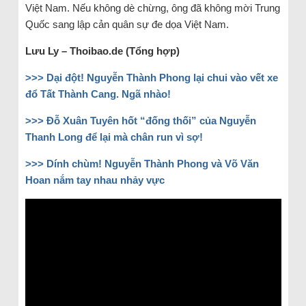
Việt Nam. Nếu không dè chừng, ông đã không mời Trung
Quốc sang lập cản quân sự đe dọa Việt Nam.
Lưu Ly – Thoibao.de (Tổng hợp)
>>> Dại đột! Nguyễn Thành Phong lại chui vào vết xe
đổ Tất Thành Cang. Ngã nhào!
>>> Đỗ Xuân Tuyên hốt “đống thối” của Nguyễn
Thanh Long để lại mà chân run vì sợ!
>>> Dính chùm! Nguyễn Thành Phong và Võ Văn
Hoan nắm tay nhau nhảy vực