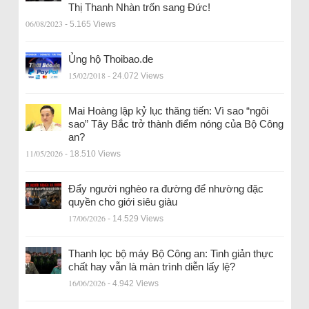
Thị Thanh Nhàn trốn sang Đức!
06/08/2023
- 5.165 Views
Ủng hộ Thoibao.de
15/02/2018
- 24.072 Views
Mai Hoàng lập kỷ lục thăng tiến: Vì sao “ngôi
sao” Tây Bắc trở thành điểm nóng của Bộ Công
an?
11/05/2026
- 18.510 Views
Đẩy người nghèo ra đường để nhường đặc
quyền cho giới siêu giàu
17/06/2026
- 14.529 Views
Thanh lọc bộ máy Bộ Công an: Tinh giản thực
chất hay vẫn là màn trình diễn lấy lệ?
16/06/2026
- 4.942 Views