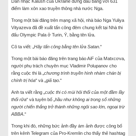
Dàn nhạc Kalush của Ukraine đứng đầu bảng với 631
điểm làm xôn xao truyền thông nhà nước Nga.
Trong một bài đăng trên mạng xã hội, nhà báo Nga Yuliya
Vityazeva đã đề xuất tấn công đêm chung kết tại Nhà thi
đấu Olympic Pala ở Turin, Ý, bằng tên lửa.
Cô ta viết: „
Hãy tấn công bằng tên lửa Satan
.“
Trong một bài báo đăng trên trang báo AiF của Matxcơva,
người phụ trách chuyên mục Vladimir Polupanov cho
rằng cuộc thi là „
chương trình truyền hình nhàm chán bị
chính trị hóa
“ và „
giả tạo
.“
Anh ta viết rằng „
cuộc thi có mùi hôi thối của một đầm lầy
thối rữa
“ và tuyên bố „
hầu như không ai trong số những
người chiến thắng trở thành những ngôi sao lớn, ngoại trừ
ABBA
.“
Trong khi đó, những bức ảnh đầy ám ảnh được công bố
trên kênh Telegram của Pro-Kremlin cho thấy thẻ hashtag