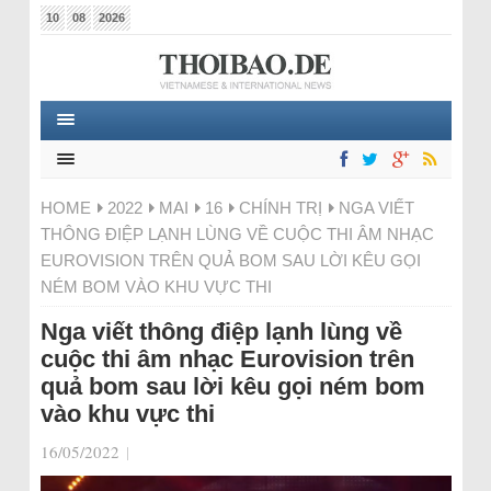
10
08
2026
HOME
2022
MAI
16
CHÍNH TRỊ
NGA VIẾT
THÔNG ĐIỆP LẠNH LÙNG VỀ CUỘC THI ÂM NHẠC
EUROVISION TRÊN QUẢ BOM SAU LỜI KÊU GỌI
NÉM BOM VÀO KHU VỰC THI
Nga viết thông điệp lạnh lùng về
cuộc thi âm nhạc Eurovision trên
quả bom sau lời kêu gọi ném bom
vào khu vực thi
16/05/2022
|