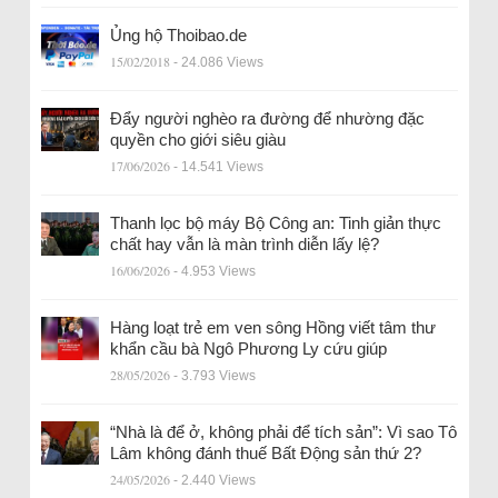
Ủng hộ Thoibao.de
15/02/2018
- 24.086 Views
Đẩy người nghèo ra đường để nhường đặc
quyền cho giới siêu giàu
17/06/2026
- 14.541 Views
Thanh lọc bộ máy Bộ Công an: Tinh giản thực
chất hay vẫn là màn trình diễn lấy lệ?
16/06/2026
- 4.953 Views
Hàng loạt trẻ em ven sông Hồng viết tâm thư
khẩn cầu bà Ngô Phương Ly cứu giúp
28/05/2026
- 3.793 Views
“Nhà là để ở, không phải để tích sản”: Vì sao Tô
Lâm không đánh thuế Bất Động sản thứ 2?
24/05/2026
- 2.440 Views