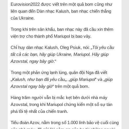
Eurovision2022 được viết trên một quả bom cũng như
liên quan đến Dàn nhạc Kalush, ban nhạc chiến thắng
của Ukraine.
Trong khi trên sân khấu, ban nhạc này đã cầu xin thêm
viện trợ cho thành phố Mariupol bị bao vây.
Chỉ huy dàn nhạc Kalush, Oleg Psiuk, nói: „
Tôi yêu cầu
tất cả các bạn, hãy giúp Ukraine, Mariupol. Hãy giúp
Azovstal, ngay bây giờ
.“
Trong một phản ứng lạnh lùng, quân đội Nga đã viết
„
Kalush, như bạn đã yêu cầu
„, „
giúp Mariupol
“ và „
giúp
Azovstal ngay bây giờ
“ trên một quả bom.
Hàng trăm người vẫn bị mắc kẹt bên dưới nhà máy
Azovstal, trong khi Mariupol chứng kiến ​​một số sự tàn
phá tồi tệ nhất của chiến tranh.
Tiểu đoàn Azov, nằm trong số 1.000 lính bảo vệ cuối cùng