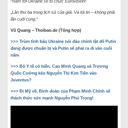
“
Năm tới Ukraine sẽ tổ chức Eurovision
!”
„
Lần thứ ba trong lịch sử của giải. Và tôi tin – không phải
lần cuối cùng
.“
Vũ Quang – Thoibao.de (Tổng hợp)
>>> Trùm tình báo Ukraine nói đảo chính lật đổ Putin
đang được chuẩn bị và Putin sẽ phải ra đi vào cuối
năm
>>> Bộ Y tế có biến, Cao Minh Quang và Trương
Quốc Cường kéo Nguyễn Thị Kim Tiến vào
Juventus?
>>> Đi Mỹ về, Binh đoàn của Phạm Minh Chính sẽ
thách thức sức mạnh Nguyễn Phú Trọng!