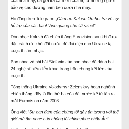
của nhà máy, đã gửi lời cảm ơn của họ từ những người
bảo vệ các đường hầm bên dưới nhà máy.
Họ đăng trên Telegram: „
Cảm ơn Kalush Orchestra về sự
hỗ trợ của các bạn! Vinh quang cho Ukraine
!“
Dàn nhạc Kalush đã chiến thắng Eurovision sau khi được
đặc cách rời khỏi đất nước để đại diện cho Ukraine tại
cuộc thi âm nhạc.
Ban nhạc và bài hát Stefania của ban nhạc đã đánh bại
24 nghệ sĩ biểu diễn khác trong trận chung kết lớn của
cuộc thi.
Tổng thống Ukraine Volodymyr Zelenskyy hoan nghênh
chiến thắng, đây là lần thứ ba của đất nước kể từ lần ra
mắt Eurovision năm 2003.
Ông viết
“Sự can đảm của chúng tôi gây ấn tượng với thế
giới mà âm nhạc của chúng tôi chinh phục châu Âu
!”