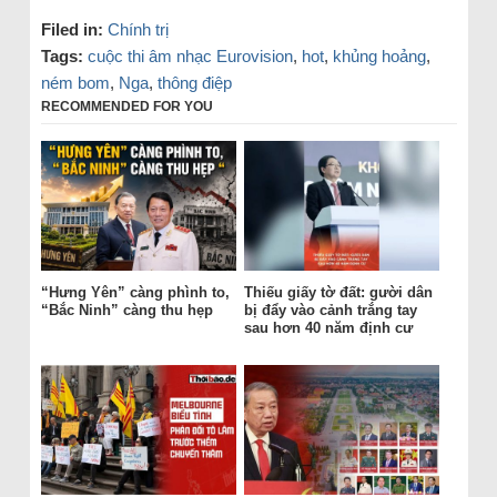
Filed in:
Chính trị
Tags:
cuộc thi âm nhạc Eurovision
,
hot
,
khủng hoảng
,
ném bom
,
Nga
,
thông điệp
RECOMMENDED FOR YOU
“Hưng Yên” càng phình to,
Thiếu giấy tờ đất: gười dân
“Bắc Ninh” càng thu hẹp
bị đẩy vào cảnh trắng tay
sau hơn 40 năm định cư