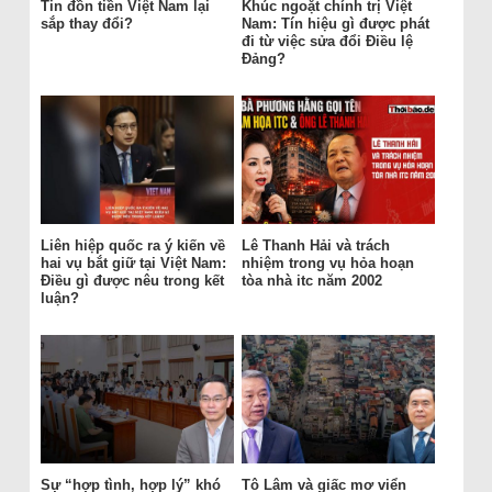
Tin đồn tiền Việt Nam lại
Khúc ngoặt chính trị Việt
sắp thay đổi?
Nam: Tín hiệu gì được phát
đi từ việc sửa đổi Điều lệ
Đảng?
Liên hiệp quốc ra ý kiến về
Lê Thanh Hải và trách
hai vụ bắt giữ tại Việt Nam:
nhiệm trong vụ hỏa hoạn
Điều gì được nêu trong kết
tòa nhà itc năm 2002
luận?
Sự “hợp tình, hợp lý” khó
Tô Lâm và giấc mơ viển