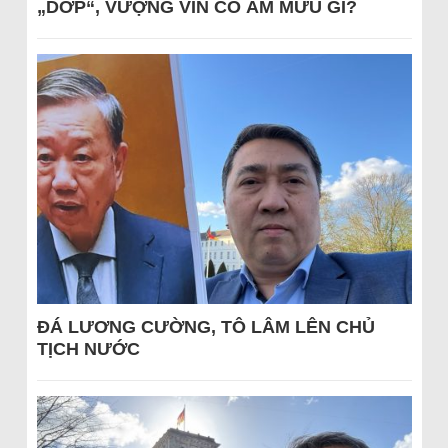
„DỚP“, VƯỢNG VIN CÓ ÂM MƯU GÌ?
ĐÁ LƯƠNG CƯỜNG, TÔ LÂM LÊN CHỦ
TỊCH NƯỚC