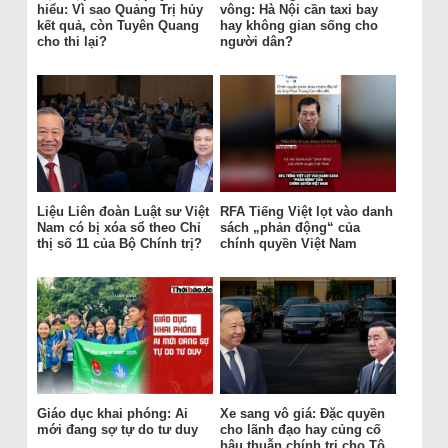
hiểu: Vì sao Quảng Trị hủy
vông: Hà Nội cần taxi bay
kết quả, còn Tuyên Quang
hay không gian sống cho
cho thi lại?
người dân?
Liệu Liên đoàn Luật sư Việt
RFA Tiếng Việt lọt vào danh
Nam có bị xóa sổ theo Chỉ
sách „phản động“ của
thị số 11 của Bộ Chính trị?
chính quyền Việt Nam
Giáo dục khai phóng: Ai
Xe sang vô giá: Đặc quyền
mới đang sợ tự do tư duy
cho lãnh đạo hay củng cố
hậu thuẫn chính trị cho Tô