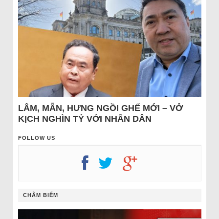
LÂM, MẪN, HƯNG NGỒI GHẾ MỚI – VỞ
KỊCH NGHÌN TỶ VỚI NHÂN DÂN
FOLLOW US
CHÂM BIẾM