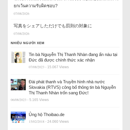
ยกเว้นความรับผิดชอบ?
07/08/2026
写真をシェアしただけでも罰則の対象に
07/08/2026
NHIỀU NGƯỜI XEM
Tin bà Nguyễn Thị Thanh Nhàn đang ẩn náu tại
Đức đã được chính thức xác nhận
07/08/2023
- 15.067 Views
Đài phát thanh và Truyền hình nhà nước
Slovakia (RTVS) công bố thông tin bà Nguyễn
Thị Thanh Nhàn trốn sang Đức!
06/08/2023
- 5.165 Views
Ủng hộ Thoibao.de
15/02/2018
- 24.060 Views