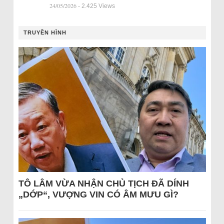
24/05/2026
- 2.425 Views
TRUYỀN HÌNH
TÔ LÂM VỪA NHẬN CHỦ TỊCH ĐÃ DÍNH
„DỚP“, VƯỢNG VIN CÓ ÂM MƯU GÌ?