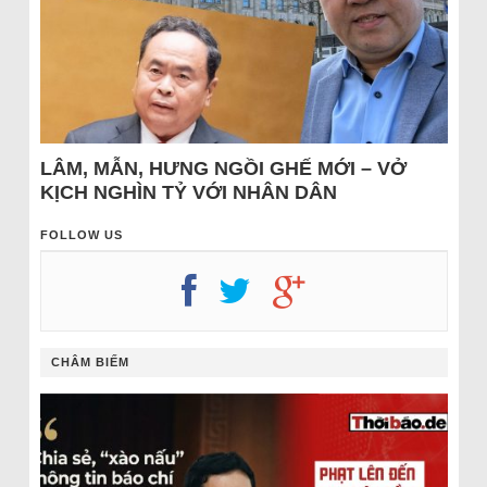
LÂM, MẪN, HƯNG NGỒI GHẾ MỚI – VỞ
KỊCH NGHÌN TỶ VỚI NHÂN DÂN
FOLLOW US
CHÂM BIẾM