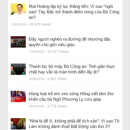
Mai Hoàng lập kỷ lục thăng tiến: Vì sao “ngôi
sao” Tây Bắc trở thành điểm nóng của Bộ Công
an?
11/05/2026
- 18.505 Views
Đẩy người nghèo ra đường để nhường đặc
quyền cho giới siêu giàu
17/06/2026
- 14.527 Views
Thanh lọc bộ máy Bộ Công an: Tinh giản thực
chất hay vẫn là màn trình diễn lấy lệ?
16/06/2026
- 4.942 Views
Hàng loạt trẻ em ven sông Hồng viết tâm thư
khẩn cầu bà Ngô Phương Ly cứu giúp
28/05/2026
- 3.776 Views
“Nhà là để ở, không phải để tích sản”: Vì sao Tô
Lâm không đánh thuế Bất Động sản thứ 2?