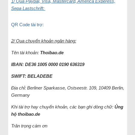
1/ Qua Paypal, Visa, Mastercard, America Experess,
Sepa Lastschrift:
QR Code tài trợ:
2/ Qua chuyển khoản ngân hàng:
Tên tài khoản:
Thoibao.de
IBAN: DE36 1005 0000 0190 636319
SWIFT: BELADEBE
Địa chỉ: Berliner Sparkasse, Ostseestr. 109, 10409 Berlin,
Germany
Khi tài trợ hay chuyển khoản, các bạn ghi dòng chữ:
Ủng
hộ
thoibao.de
Trân trọng cám ơn