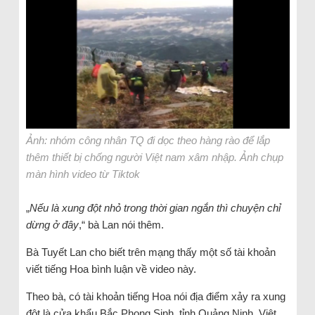
Ảnh: nhóm công nhân TQ đi dọc theo hàng rào để lắp
thêm thiết bị chống người Việt nam xâm nhập. Ảnh chụp
màn hình video từ Tiktok
„
Nếu là xung đột nhỏ trong thời gian ngắn thì chuyện chỉ
dừng ở đây
,“ bà Lan nói thêm.
Bà Tuyết Lan cho biết trên mạng thấy một số tài khoản
viết tiếng Hoa bình luận về video này.
Theo bà, có tài khoản tiếng Hoa nói địa điểm xảy ra xung
đột là cửa khẩu Bắc Phong Sinh, tỉnh Quảng Ninh, Việt