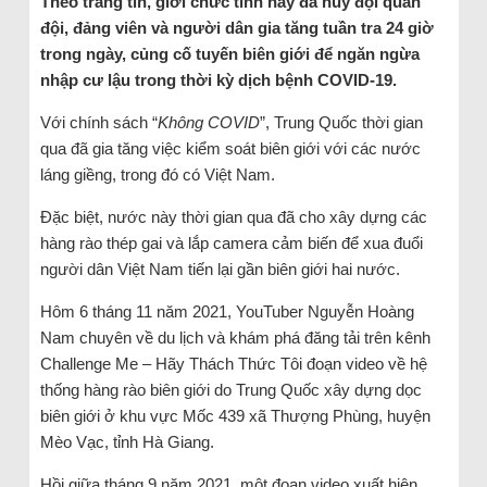
Theo trang tin, giới chức tỉnh này đã huy đội quân
đội, đảng viên và người dân gia tăng tuần tra 24 giờ
trong ngày, củng cố tuyến biên giới để ngăn ngừa
nhập cư lậu trong thời kỳ dịch bệnh COVID-19.
Với chính sách “
Không COVID
”, Trung Quốc thời gian
qua đã gia tăng việc kiểm soát biên giới với các nước
láng giềng, trong đó có Việt Nam.
Đặc biệt, nước này thời gian qua đã cho xây dựng các
hàng rào thép gai và lắp camera cảm biến để xua đuổi
người dân Việt Nam tiến lại gần biên giới hai nước.
Hôm 6 tháng 11 năm 2021, YouTuber Nguyễn Hoàng
Nam chuyên về du lịch và khám phá đăng tải trên kênh
Challenge Me – Hãy Thách Thức Tôi đoạn video về hệ
thống hàng rào biên giới do Trung Quốc xây dựng dọc
biên giới ở khu vực Mốc 439 xã Thượng Phùng, huyện
Mèo Vạc, tỉnh Hà Giang.
Hồi giữa tháng 9 năm 2021, một đoạn video xuất hiện