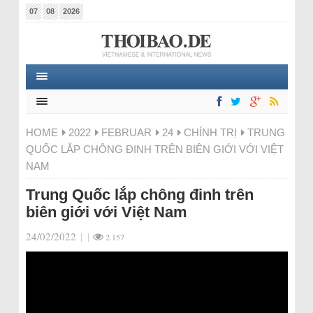
07
08
2026
HOME
2022
FEBRUAR
24
CHÍNH TRỊ
TRUNG
QUỐC LẮP CHÔNG ĐINH TRÊN BIÊN GIỚI VỚI VIỆT
NAM
Trung Quốc lắp chông đinh trên
biên giới với Việt Nam
24/02/2022
|
|
2.157