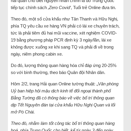
hải quan cho biết nguyên nhân chính là do Trung Quốc
tiếp tục chính sách
‚Zero Covid‘
, Tuổi trẻ Online đưa tin.
Theo đó, một số cửa khẩu như Tân Thanh và Hữu Nghị,
phía TQ yêu cầu xe hàng VN phải có lái xe chuyên trách,
tức là phải tiêm đủ hai mũi vaccine, xét nghiệm COVID-
19 bằng phương pháp PCR định kỳ 3 ngày/lần, lái xe
không được xuống xe khi sang TQ và phải đi về trong
ngày, niêm phong cabin xe.
Do đó, lượng thông quan hàng hóa chỉ đáp ứng 20-25%
so với bình thường, theo báo Quân đội Nhân dân.
Hôm 2/2, trang Hải quan Online tường thuật: „
Văn phòng
Uỷ ban hiệp hội mậu dịch kinh tế đối ngoại thành phố
Bằng Tường đã có thông báo về việc bố trí thông quan
dịp Tết Nguyên đán tại cửa khẩu Hữu Nghị Quan và lối
mở Pò Chài.
Theo đó, nhằm làm tốt công tác bố trí thông quan hàng
hoá, phía Trung Quốc cho biết, kể từ ngày 3 đến ngày