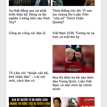
Sự thật đằng sau sự phát
Thừa thắng xốc tới: Vì sao
triển thần kỳ: Dòng xe tắc
lực lượng Dư Luận Viên
nghẽn 3 tiếng trên cầu Vĩnh
“xóa sổ” Thích Chân
Tuy?
Quang?
Công an cũng nói đạo lý
Việt Nam 2130: Tương lai xa
hơn cả một thế kỷ
Tô Lâm nói “thuận cán bộ,
khổ nhân dân” – Lời nói
Hoa Kỳ điều tra tài sản lãnh
mới, cách làm cũ
đạo Trung Quốc: Liệu Việt
Nam có nên nhìn lại chính
mình