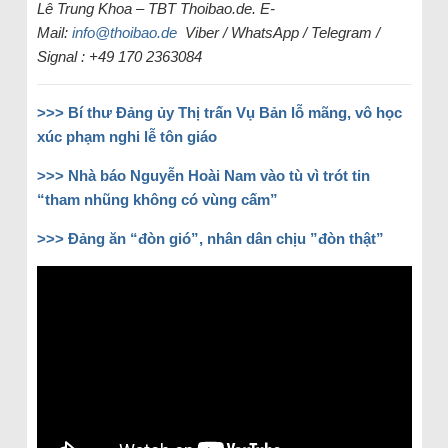
Lê Trung Khoa – TBT Thoibao.de. E-
Mail:
info@thoibao.de
Viber / WhatsApp / Telegram /
Signal : +49 170 2363084
>>> Bí thư Đảng ủy Thị trấn Vụ Bản lỗ mãng, vô học
xúc phạm nghi lễ tôn giáo
>>> Nhà báo Nguyễn Hoài Nam vào tù vì trót tin
“tham nhũng không có vùng cấm”
>>> Đảng ăn “đòn gió”, nhân dân chịu ”đòn thật”