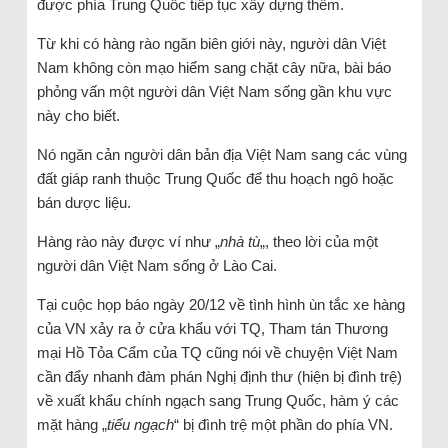
được phía Trung Quốc tiếp tục xây dựng thêm.
Từ khi có hàng rào ngăn biên giới này, người dân Việt
Nam không còn mạo hiểm sang chặt cây nữa, bài báo
phỏng vấn một người dân Việt Nam sống gần khu vực
này cho biết.
Nó ngăn cản người dân bản địa Việt Nam sang các vùng
đất giáp ranh thuộc Trung Quốc để thu hoạch ngô hoặc
bán dược liệu.
Hàng rào này được ví như „
nhà tù
„, theo lời của một
người dân Việt Nam sống ở Lào Cai.
Tại cuộc họp báo ngày 20/12 về tình hình ùn tắc xe hàng
của VN xảy ra ở cửa khẩu với TQ, Tham tán Thương
mại Hồ Tỏa Cẩm của TQ cũng nói về chuyện Việt Nam
cần đẩy nhanh đàm phán Nghị định thư (hiện bị đình trệ)
về xuất khẩu chính ngạch sang Trung Quốc, hàm ý các
mặt hàng „
tiểu ngạch
“ bị đình trệ một phần do phía VN.