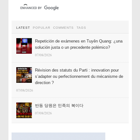
LATEST
POPULAR
COMMENTS
TAGS
Repetición de exámenes en Tuyên Quang: ¿una
solución justa o un precedente polémico?
07/08/2026
Révision des statuts du Parti : innovation pour
s’adapter ou perfectionnement du mécanisme de
direction ?
07/08/2026
반동 당원은 민족의 복이다
07/08/2026