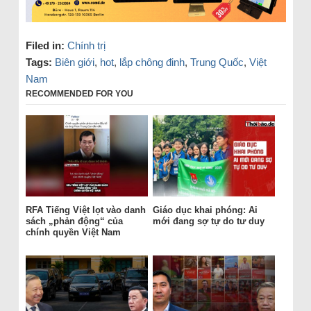
Filed in:
Chính trị
Tags:
Biên giới
,
hot
,
lắp chông đinh
,
Trung Quốc
,
Việt
Nam
RECOMMENDED FOR YOU
RFA Tiếng Việt lọt vào danh
Giáo dục khai phóng: Ai
sách „phản động“ của
mới đang sợ tự do tư duy
chính quyền Việt Nam