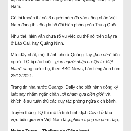
Nam.
Có tài khoản thì nói 8 người ném đá vào công nhân Việt
Nam đang thi công là bộ đội biên phòng của Trung Quốc.
Như thế, hiện vẫn chưa rõ vụ việc cụ thể nói trên xảy ra
ở Lào Cai, hay Quảng Ninh.
Mới đây nhất, một thành phố ở Quảng Tây „
bêu riếu
“ bốn
người TQ bị cáo buộc „
giúp người nhập cư lậu từ Việt
Nam
“ sang nước họ, theo BBC News, bản tiếng Anh hôm
29/12/2021.
Trang tin nhà nước Guangxi Daily cho biết hành động kỷ
luật này nhằm ngăn chặn „
tội phạm qua biên giới
“ và
khích lệ sự tuân thủ các quy tắc phòng ngừa dịch bệnh.
Truyền thông TQ thì mô tả tình hình dịch Covid ở khu
vực biên giới với Việt Nam là „
nghiêm trọng và phức tạp
„.
Hoàng Trung – Thoibao.de (Tổng hợp)