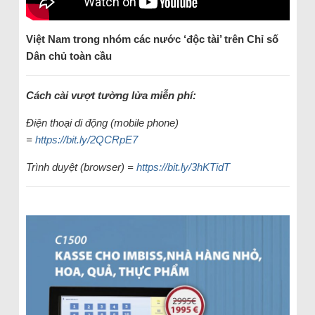
Việt Nam trong nhóm các nước ‘độc tài’ trên Chỉ số
Dân chủ toàn cầu
Cách cài vượt tường lửa miễn phí:
Điện thoại di động (mobile phone)
=
https://bit.ly/2QCRpE7
Trình duyệt (browser) =
https://bit.ly/3hKTidT