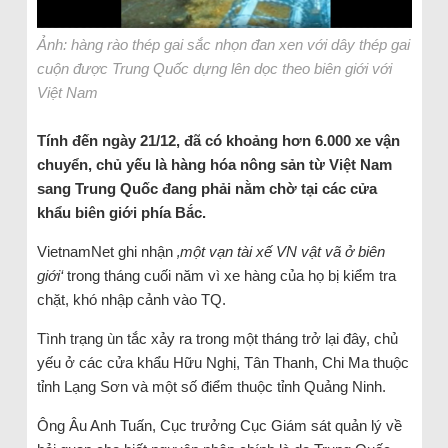
Ảnh: hàng rào thép gai sắc nhọn đan xen với dây thép gai
cuộn được Trung Quốc dựng lên dọc theo biên giới với
Việt Nam
Tính đến ngày 21/12, đã có khoảng hơn 6.000 xe vận
chuyển, chủ yếu là hàng hóa nông sản từ Việt Nam
sang Trung Quốc đang phải nằm chờ tại các cửa
khẩu biên giới phía Bắc.
VietnamNet ghi nhận
‚một vạn tài xế VN vật vã ở biên
giới‘
trong tháng cuối năm vì xe hàng của họ bị kiểm tra
chặt, khó nhập cảnh vào TQ.
Tình trạng ùn tắc xảy ra trong một tháng trở lại đây, chủ
yếu ở các cửa khẩu Hữu Nghị, Tân Thanh, Chi Ma thuộc
tỉnh Lạng Sơn và một số điểm thuộc tỉnh Quảng Ninh.
Ông Âu Anh Tuấn, Cục trưởng Cục Giám sát quản lý về