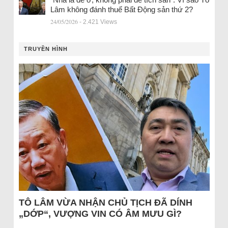
Lâm không đánh thuế Bất Động sản thứ 2?
24/05/2026
- 2.421 Views
TRUYỀN HÌNH
TÔ LÂM VỪA NHẬN CHỦ TỊCH ĐÃ DÍNH
„DỚP“, VƯỢNG VIN CÓ ÂM MƯU GÌ?