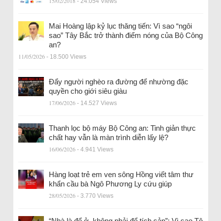
15/02/2018
- 24.054 Views
Mai Hoàng lập kỷ lục thăng tiến: Vì sao “ngôi
sao” Tây Bắc trở thành điểm nóng của Bộ Công
an?
11/05/2026
- 18.500 Views
Đẩy người nghèo ra đường để nhường đặc
quyền cho giới siêu giàu
17/06/2026
- 14.527 Views
Thanh lọc bộ máy Bộ Công an: Tinh giản thực
chất hay vẫn là màn trình diễn lấy lệ?
16/06/2026
- 4.941 Views
Hàng loạt trẻ em ven sông Hồng viết tâm thư
khẩn cầu bà Ngô Phương Ly cứu giúp
28/05/2026
- 3.770 Views
“Nhà là để ở, không phải để tích sản”: Vì sao Tô