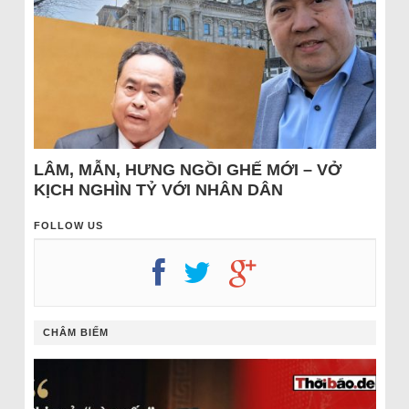
LÂM, MẪN, HƯNG NGỒI GHẾ MỚI – VỞ
KỊCH NGHÌN TỶ VỚI NHÂN DÂN
FOLLOW US
CHÂM BIẾM