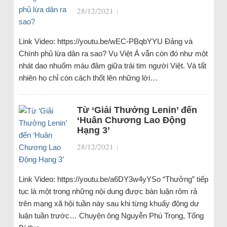
28/12/2021
|
Link Video: https://youtu.be/wEC-PBqbYYU Đảng và
Chính phủ lừa dân ra sao? Vụ Việt Á vẫn còn đó như một
nhát dao nhuốm máu đâm giữa trái tim người Việt. Và tất
nhiên họ chỉ còn cách thốt lên những lời…
Từ ‘Giải Thưởng Lenin’ đến
‘Huân Chương Lao Động
Hạng 3’
28/12/2021
|
Link Video: https://youtu.be/a6DY3w4yYSo “Thưởng” tiếp
tục là một trong những nội dung được bàn luận rôm rả
trên mạng xã hội tuần này sau khi từng khuấy động dư
luận tuần trước… Chuyện ông Nguyễn Phú Trọng, Tổng