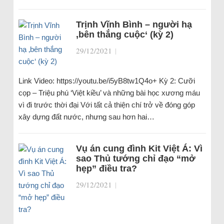
Trịnh Vĩnh Bình – người hạ
‚bên thắng cuộc‘ (kỳ 2)
29/12/2021
|
Link Video: https://youtu.be/i5yB8tw1Q4o+ Kỳ 2: Cưỡi
cọp – Triệu phú ‘Việt kiều’ và những bài học xương máu
vì đi trước thời đại Với tất cả thiện chí trở về đóng góp
xây dựng đất nước, nhưng sau hơn hai…
Vụ án cung đình Kit Việt Á: Vì
sao Thủ tướng chỉ đạo “mở
hẹp” điều tra?
29/12/2021
|