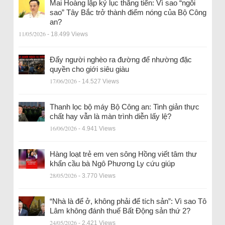
Mai Hoàng lập kỷ lục thăng tiến: Vì sao “ngôi
sao” Tây Bắc trở thành điểm nóng của Bộ Công
an?
11/05/2026
- 18.499 Views
Đẩy người nghèo ra đường để nhường đặc
quyền cho giới siêu giàu
17/06/2026
- 14.527 Views
Thanh lọc bộ máy Bộ Công an: Tinh giản thực
chất hay vẫn là màn trình diễn lấy lệ?
16/06/2026
- 4.941 Views
Hàng loạt trẻ em ven sông Hồng viết tâm thư
khẩn cầu bà Ngô Phương Ly cứu giúp
28/05/2026
- 3.770 Views
“Nhà là để ở, không phải để tích sản”: Vì sao Tô
Lâm không đánh thuế Bất Động sản thứ 2?
24/05/2026
- 2.421 Views