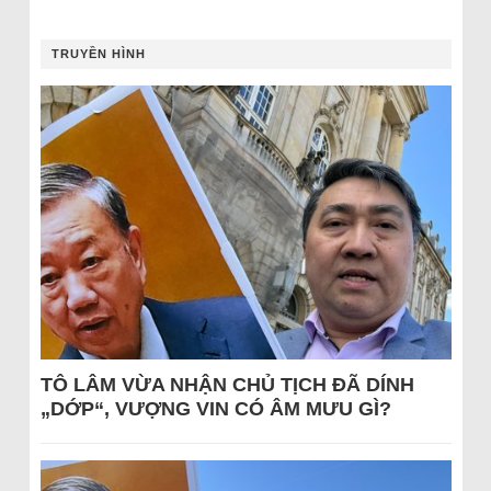
TRUYỀN HÌNH
TÔ LÂM VỪA NHẬN CHỦ TỊCH ĐÃ DÍNH
„DỚP“, VƯỢNG VIN CÓ ÂM MƯU GÌ?