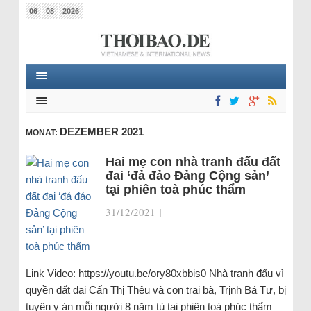
06
08
2026
DEZEMBER 2021
MONAT:
Hai mẹ con nhà tranh đấu đất
đai ‘đả đảo Đảng Cộng sản’
tại phiên toà phúc thẩm
31/12/2021
|
Link Video: https://youtu.be/ory80xbbis0 Nhà tranh đấu vì
quyền đất đai Cấn Thị Thêu và con trai bà, Trịnh Bá Tư, bị
tuyên y án mỗi người 8 năm tù tại phiên toà phúc thẩm