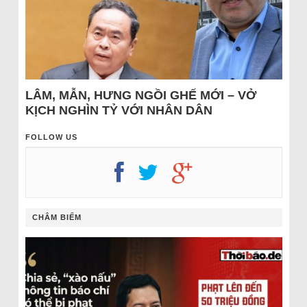
LÂM, MẪN, HƯNG NGỒI GHẾ MỚI – VỞ
KỊCH NGHÌN TỶ VỚI NHÂN DÂN
FOLLOW US
CHÂM BIẾM