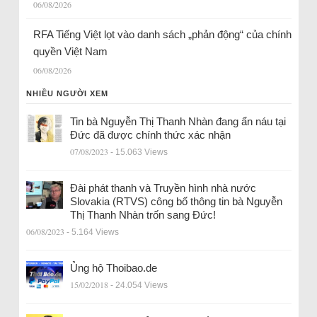
06/08/2026
RFA Tiếng Việt lọt vào danh sách „phản động“ của chính
quyền Việt Nam
06/08/2026
NHIỀU NGƯỜI XEM
Tin bà Nguyễn Thị Thanh Nhàn đang ẩn náu tại
Đức đã được chính thức xác nhận
07/08/2023
- 15.063 Views
Đài phát thanh và Truyền hình nhà nước
Slovakia (RTVS) công bố thông tin bà Nguyễn
Thị Thanh Nhàn trốn sang Đức!
06/08/2023
- 5.164 Views
Ủng hộ Thoibao.de
15/02/2018
- 24.054 Views