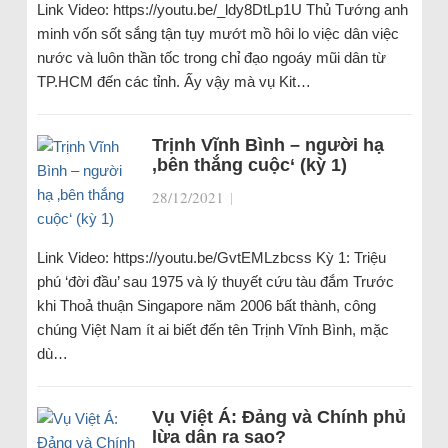
Link Video: https://youtu.be/_ldy8DtLp1U Thủ Tướng anh
minh vốn sốt sắng tận tụy mướt mồ hôi lo việc dân việc
nước và luôn thần tốc trong chỉ đạo ngoáy mũi dân từ
TP.HCM đến các tỉnh. Ấy vậy mà vụ Kit…
Trịnh Vĩnh Bình – người hạ
‚bên thắng cuộc‘ (kỳ 1)
28/12/2021
|
Link Video: https://youtu.be/GvtEMLzbcss Kỳ 1: Triệu
phú ‘đời đầu’ sau 1975 và lý thuyết cứu tàu đắm Trước
khi Thoả thuận Singapore năm 2006 bất thành, công
chúng Việt Nam ít ai biết đến tên Trịnh Vĩnh Bình, mặc
dù…
Vụ Việt Á: Đảng và Chính phủ
lừa dân ra sao?