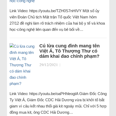
Link Video: https://youtu.be/TZH0S7nHIVY Một số ủy
viên Đoàn Chủ tịch Mặt trận Tổ quốc Việt Nam hôm
27/12 đề nghị làm rõ trách nhiệm của hai bộ y tế và khoa
học-công nghệ liên quan đến vụ bê bối về…
Cú lừa cung đình mang tên
Việt Á, Tô Thượng Thư có
dám khai đao chính phạm?
29/12/2021
|
Link Video: https://youtu.be/oaPHhleogtA Giám Đốc Công
Ty Việt Á, Giám Đốc CDC Hải Dương vừa bị khởi tố bắt
giam vì câu kết nhau thổi giá kit ngoáy mũi. Chỉ với 5 hợp
đồng mua kit, ông CDC Hải Dương…