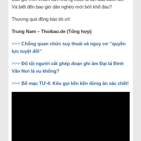
Và biết đến bao giờ dân nghèo mới bớt khổ đau?
Thương quá đồng bào tôi ơi!
Trung Nam – Thoibao.de (Tổng hợp)
>>>
Chống quan chức suy thoái và nguy cơ “quyền
lực tuyệt đối”
>>>
Đổ tội người cắt ghép đoạn ghi âm Đại tá Đinh
Văn Nơi là vu khống?
>>>
Bế mạc TƯ-4: Kêu gọi kền kền đừng ăn xác chết!