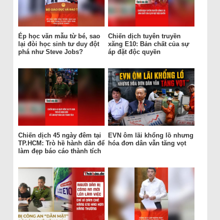
Ép học văn mẫu từ bé, sao
Chiến dịch tuyên truyền
lại đòi học sinh tư duy đột
xăng E10: Bản chất của sự
phá như Steve Jobs?
áp đặt độc quyền
Chiến dịch 45 ngày đêm tại
EVN ôm lãi khổng lồ nhưng
TP.HCM: Trò hề hành dân để
hóa đơn dân vẫn tăng vọt
làm đẹp báo cáo thành tích