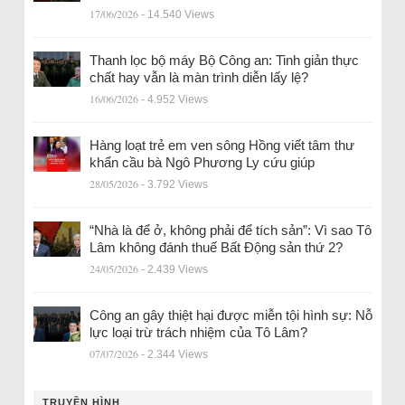
17/06/2026
- 14.540 Views
Thanh lọc bộ máy Bộ Công an: Tinh giản thực
chất hay vẫn là màn trình diễn lấy lệ?
16/06/2026
- 4.952 Views
Hàng loạt trẻ em ven sông Hồng viết tâm thư
khẩn cầu bà Ngô Phương Ly cứu giúp
28/05/2026
- 3.792 Views
“Nhà là để ở, không phải để tích sản”: Vì sao Tô
Lâm không đánh thuế Bất Động sản thứ 2?
24/05/2026
- 2.439 Views
Công an gây thiệt hại được miễn tội hình sự: Nỗ
lực loại trừ trách nhiệm của Tô Lâm?
07/07/2026
- 2.344 Views
TRUYỀN HÌNH