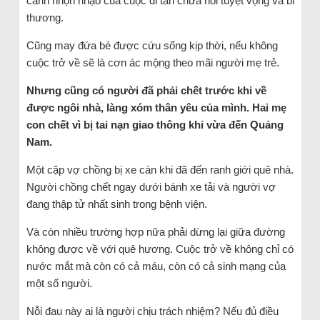
cảnh nhộn nhạo của cuộc di tản chứa nỗi tuyệt vọng và bi
thương.
Cũng may đứa bé được cứu sống kịp thời, nếu không
cuộc trở về sẽ là cơn ác mộng theo mãi người mẹ trẻ.
Nhưng cũng có người đã phải chết trước khi về
được ngôi nhà, làng xóm thân yêu của mình. Hai mẹ
con chết vì bị tai nạn giao thông khi vừa đến Quảng
Nam.
Một cặp vợ chồng bị xe cán khi đã đến ranh giới quê nhà.
Người chồng chết ngay dưới bánh xe tải và người vợ
đang thập tử nhất sinh trong bệnh viện.
Và còn nhiều trường hợp nữa phải dừng lại giữa đường
không được về với quê hương. Cuộc trở về không chỉ có
nước mắt mà còn có cả máu, còn có cả sinh mạng của
một số người.
Nỗi đau này ai là người chịu trách nhiệm? Nếu đủ điều