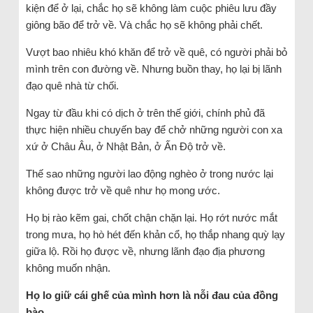
kiện để ở lại, chắc họ sẽ không làm cuộc phiêu lưu đầy
giông bão để trở về. Và chắc họ sẽ không phải chết.
Vượt bao nhiêu khó khăn để trở về quê, có người phải bỏ
mình trên con đường về. Nhưng buồn thay, họ lại bị lãnh
đạo quê nhà từ chối.
Ngay từ đầu khi có dịch ở trên thế giới, chính phủ đã
thực hiện nhiều chuyến bay để chở những người con xa
xứ ở Châu Âu, ở Nhật Bản, ở Ấn Độ trở về.
Thế sao những người lao động nghèo ở trong nước lại
không được trở về quê như họ mong ước.
Họ bị rào kẽm gai, chốt chận chặn lại. Họ rớt nước mắt
trong mưa, họ hò hét đến khản cổ, họ thắp nhang quỳ lạy
giữa lộ. Rồi họ được về, nhưng lãnh đạo địa phương
không muốn nhận.
Họ lo giữ cái ghế của mình hơn là nỗi đau của đồng
bào.