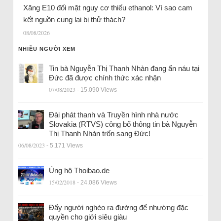
Xăng E10 đối mặt nguy cơ thiếu ethanol: Vì sao cam
kết nguồn cung lại bị thử thách?
08/08/2026
NHIỀU NGƯỜI XEM
Tin bà Nguyễn Thị Thanh Nhàn đang ẩn náu tại
Đức đã được chính thức xác nhận
07/08/2023
- 15.090 Views
Đài phát thanh và Truyền hình nhà nước
Slovakia (RTVS) công bố thông tin bà Nguyễn
Thị Thanh Nhàn trốn sang Đức!
06/08/2023
- 5.171 Views
Ủng hộ Thoibao.de
15/02/2018
- 24.086 Views
Đẩy người nghèo ra đường để nhường đặc
quyền cho giới siêu giàu