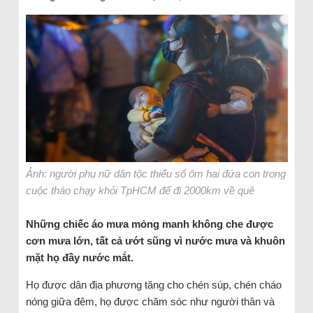
Ảnh: người phụ nữ dân tộc thiểu số ôm hai đứa con trong
cuộc tháo chạy khỏi TpHCM để đi 2000km về quê
Những chiếc áo mưa mỏng manh không che được
cơn mưa lớn, tất cả ướt sũng vì nước mưa và khuôn
mặt họ đầy nước mắt.
Họ được dân địa phương tặng cho chén súp, chén cháo
nóng giữa đêm, họ được chăm sóc như người thân và