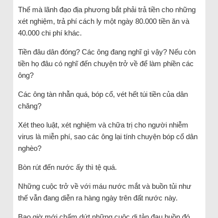
Thế mà lãnh đạo địa phương bắt phải trả tiền cho những
xét nghiệm, trả phí cách ly một ngày 80.000 tiền ăn và
40.000 chi phí khác.
Tiền đâu dân đóng? Các ông đang nghĩ gì vậy? Nếu còn
tiền họ đâu có nghĩ đến chuyện trở về để làm phiền các
ông?
Các ông tàn nhẫn quá, bóp cổ, vét hết túi tiền của dân
chăng?
Xét theo luật, xét nghiệm và chữa trị cho người nhiễm
virus là miễn phí, sao các ông lại tính chuyện bóp cổ dân
nghèo?
Bòn rút đến nước ấy thì tệ quá.
Những cuộc trở về với máu nước mắt và buồn tủi như
thế vẫn đang diễn ra hàng ngày trên đất nước này.
Bao giờ mới chấm dứt những cuộc di tản đau buồn đó.