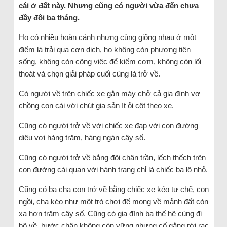
cái ở đất này. Nhưng cũng có người vừa đến chưa
đầy đôi ba tháng.
Họ có nhiều hoàn cảnh nhưng cùng giống nhau ở một
điểm là trải qua cơn dịch, họ không còn phương tiện
sống, không còn công việc để kiếm cơm, không còn lối
thoát và chọn giải pháp cuối cùng là trở về.
Có người về trên chiếc xe gắn máy chở cả gia đình vợ
chồng con cái với chút gia sản ít ỏi cột theo xe.
Cũng có người trở về với chiếc xe đạp với con đường
diệu vợi hàng trăm, hàng ngàn cây số.
Cũng có người trở về bằng đôi chân trần, lếch thếch trên
con đường cái quan với hành trang chỉ là chiếc ba lô nhỏ.
Cũng có ba cha con trở về bằng chiếc xe kéo tự chế, con
ngồi, cha kéo như một trò chơi để mong về mảnh đất còn
xa hơn trăm cây số. Cũng có gia đình ba thế hệ cùng đi
bộ về, bước chân không còn vững nhưng cố gắng rời rạc