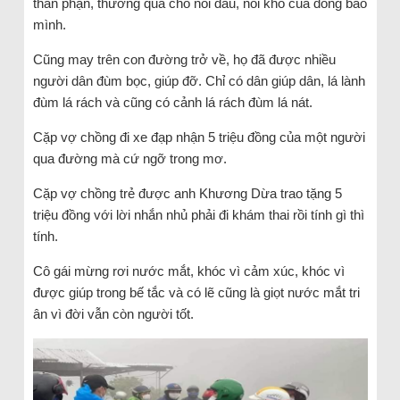
thân phận, thương quá cho nỗi đau, nỗi khổ của đồng bào
mình.
Cũng may trên con đường trở về, họ đã được nhiều
người dân đùm bọc, giúp đỡ. Chỉ có dân giúp dân, lá lành
đùm lá rách và cũng có cảnh lá rách đùm lá nát.
Cặp vợ chồng đi xe đạp nhận 5 triệu đồng của một người
qua đường mà cứ ngỡ trong mơ.
Cặp vợ chồng trẻ được anh Khương Dừa trao tặng 5
triệu đồng với lời nhắn nhủ phải đi khám thai rồi tính gì thì
tính.
Cô gái mừng rơi nước mắt, khóc vì cảm xúc, khóc vì
được giúp trong bế tắc và có lẽ cũng là giọt nước mắt tri
ân vì đời vẫn còn người tốt.