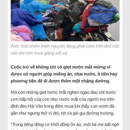
Ảnh: một nhóm thiện nguyện đang phát cơm trên đèo Hải
vân khi cơn mưa giăng xối xả
Cuộc trở về không chỉ có giọt nước mắt mừng vì
được có người giúp miếng ăn, chai nước, ít tiền hay
phương tiện để đi được thêm một chặng đường.
Mà còn những giọt nước mắt nghẹn ngào đau xót trước
cơn hấp hối của con như nước mắt của người mẹ trên
đỉnh đèo Hải Vân trong đêm mưa khi thấy con mình đã
gần như ngưng thở vì đói, rét và gió gụi đường trường.
“
Trong tiếng động cơ khởi động ồn ào, một bà mẹ bất ngờ