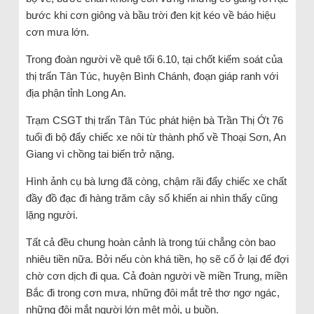
bước khi cơn giông và bầu trời đen kịt kéo về báo hiệu
cơn mưa lớn.
Trong đoàn người về quê tối 6.10, tại chốt kiểm soát của
thị trấn Tân Túc, huyện Bình Chánh, đoạn giáp ranh với
địa phận tỉnh Long An.
Trạm CSGT thị trấn Tân Túc phát hiện bà Trần Thị Ớt 76
tuổi đi bộ đẩy chiếc xe nôi từ thành phố về Thoại Sơn, An
Giang vì chồng tai biến trở nặng.
Hình ảnh cụ bà lưng đã còng, chậm rãi đẩy chiếc xe chất
đầy đồ đạc đi hàng trăm cây số khiến ai nhìn thấy cũng
lặng người.
Tất cả đều chung hoàn cảnh là trong túi chẳng còn bao
nhiêu tiền nữa. Bởi nếu còn khá tiền, họ sẽ cố ở lại để đợi
chờ cơn dịch đi qua. Cả đoàn người về miền Trung, miền
Bắc đi trong cơn mưa, những đôi mắt trẻ thơ ngơ ngác,
những đôi mắt người lớn mệt mỏi, u buồn.