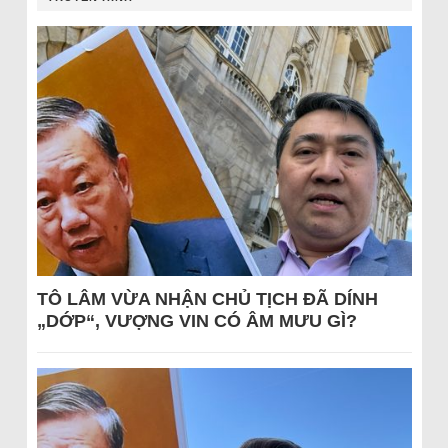
TÔ LÂM VỪA NHẬN CHỦ TỊCH ĐÃ DÍNH
„DỚP“, VƯỢNG VIN CÓ ÂM MƯU GÌ?