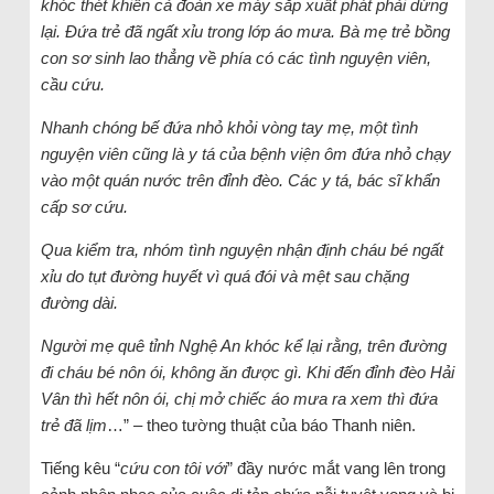
khóc thét khiến cả đoàn xe máy sắp xuất phát phải dừng
lại. Đứa trẻ đã ngất xỉu trong lớp áo mưa. Bà mẹ trẻ bồng
con sơ sinh lao thẳng về phía có các tình nguyện viên,
cầu cứu.
Nhanh chóng bế đứa nhỏ khỏi vòng tay mẹ, một tình
nguyện viên cũng là y tá của bệnh viện ôm đứa nhỏ chạy
vào một quán nước trên đỉnh đèo. Các y tá, bác sĩ khẩn
cấp sơ cứu.
Qua kiểm tra, nhóm tình nguyện nhận định cháu bé ngất
xỉu do tụt đường huyết vì quá đói và mệt sau chặng
đường dài.
Người mẹ quê tỉnh Nghệ An khóc kể lại rằng, trên đường
đi cháu bé nôn ói, không ăn được gì. Khi đến đỉnh đèo Hải
Vân thì hết nôn ói, chị mở chiếc áo mưa ra xem thì đứa
trẻ đã lịm
…” – theo tường thuật của báo Thanh niên.
Tiếng kêu “
cứu con tôi với
” đầy nước mắt vang lên trong