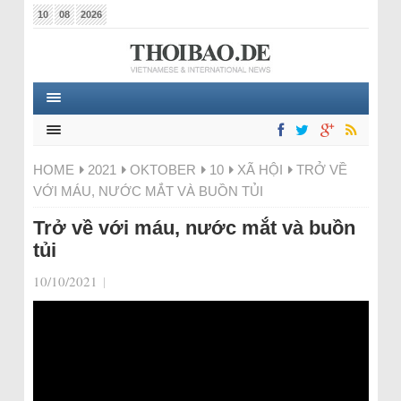
10
08
2026
HOME
2021
OKTOBER
10
XÃ HỘI
TRỞ VỀ
VỚI MÁU, NƯỚC MẮT VÀ BUỒN TỦI
Trở về với máu, nước mắt và buồn
tủi
10/10/2021
|