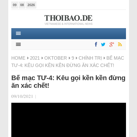
09
08
2026
HOME
2021
OKTOBER
9
CHÍNH TRỊ
BẾ MẠC
TƯ-4: KÊU GỌI KỀN KỀN ĐỪNG ĂN XÁC CHẾT!
Bế mạc TƯ-4: Kêu gọi kền kền đừng
ăn xác chết!
09/10/2021
|