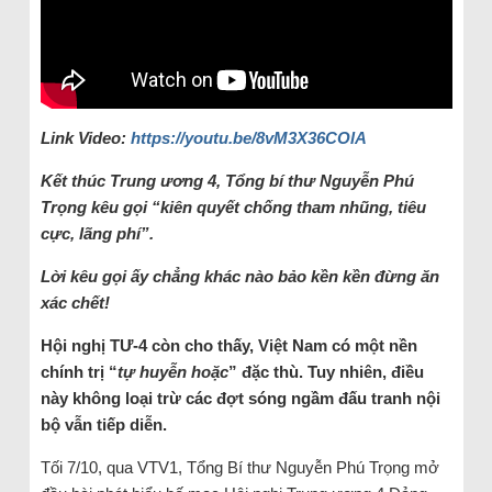
Link Video:
https://youtu.be/8vM3X36COlA
Kết thúc Trung ương 4, Tổng bí thư Nguyễn Phú
Trọng kêu gọi “kiên quyết chống tham nhũng, tiêu
cực, lãng phí”.
Lời kêu gọi ấy chẳng khác nào bảo kền kền đừng ăn
xác chết!
Hội nghị TƯ-4 còn cho thấy, Việt Nam có một nền
chính trị “
tự huyễn hoặc
” đặc thù. Tuy nhiên, điều
này không loại trừ các đợt sóng ngầm đấu tranh nội
bộ vẫn tiếp diễn.
Tối 7/10, qua VTV1, Tổng Bí thư Nguyễn Phú Trọng mở