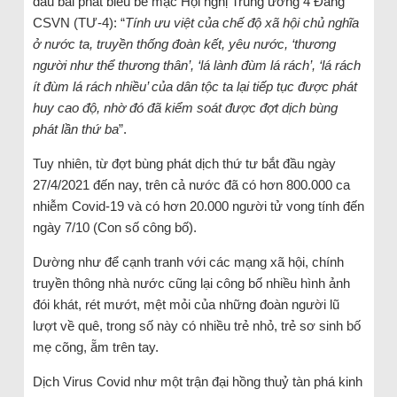
đầu bài phát biểu bế mạc Hội nghị Trung ương 4 Đảng
CSVN (TƯ-4): “
Tính ưu việt của chế độ xã hội chủ nghĩa
ở nước ta, truyền thống đoàn kết, yêu nước, ‘thương
người như thể thương thân’, ‘lá lành đùm lá rách’, ‘lá rách
ít đùm lá rách nhiều’ của dân tộc ta lại tiếp tục được phát
huy cao độ, nhờ đó đã kiểm soát được đợt dịch bùng
phát lần thứ ba
”.
Tuy nhiên, từ đợt bùng phát dịch thứ tư bắt đầu ngày
27/4/2021 đến nay, trên cả nước đã có hơn 800.000 ca
nhiễm Covid-19 và có hơn 20.000 người tử vong tính đến
ngày 7/10 (Con số công bố).
Dường như để cạnh tranh với các mạng xã hội, chính
truyền thông nhà nước cũng lại công bố nhiều hình ảnh
đói khát, rét mướt, mệt mỏi của những đoàn người lũ
lượt về quê, trong số này có nhiều trẻ nhỏ, trẻ sơ sinh bố
mẹ cõng, ẵm trên tay.
Dịch Virus Covid như một trận đại hồng thuỷ tàn phá kinh