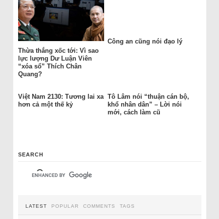
Công an cũng nói đạo lý
Thừa thắng xốc tới: Vì sao
lực lượng Dư Luận Viên
“xóa sổ” Thích Chân
Quang?
Việt Nam 2130: Tương lai xa
Tô Lâm nói “thuận cán bộ,
hơn cả một thế kỷ
khổ nhân dân” – Lời nói
mới, cách làm cũ
SEARCH
LATEST
POPULAR
COMMENTS
TAGS