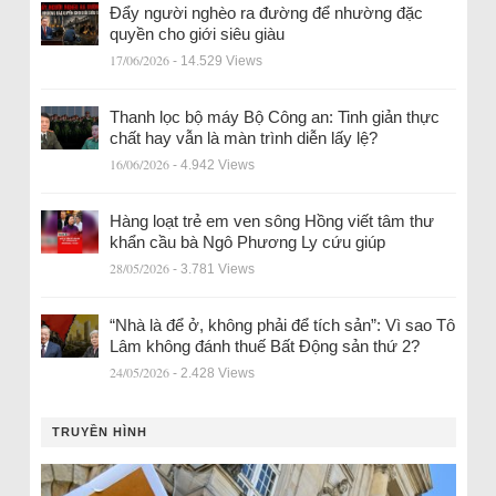
Đẩy người nghèo ra đường để nhường đặc
quyền cho giới siêu giàu
17/06/2026
- 14.529 Views
Thanh lọc bộ máy Bộ Công an: Tinh giản thực
chất hay vẫn là màn trình diễn lấy lệ?
16/06/2026
- 4.942 Views
Hàng loạt trẻ em ven sông Hồng viết tâm thư
khẩn cầu bà Ngô Phương Ly cứu giúp
28/05/2026
- 3.781 Views
“Nhà là để ở, không phải để tích sản”: Vì sao Tô
Lâm không đánh thuế Bất Động sản thứ 2?
24/05/2026
- 2.428 Views
TRUYỀN HÌNH