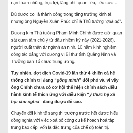
nạn tham nhũng, trục lợi, lãng phí, quan liêu, tiêu cực…
Dù được coi là thành công trong tăng trưởng kinh tế,
nhưng ông Nguyễn Xuân Phúc chỉ là Thủ tướng “
quá độ
”.
Đương kim Thủ tướng Phạm Minh Chính được giới quan
sát quan tâm chú ý từ đầu nhiệm kỳ này (2021-2026),
người xuất thân từ ngành an ninh, 10 năm kinh nghiệm
công tác đảng với cương vị Bí thư tỉnh Quảng Ninh và
Trưởng ban Tổ chức trung ương.
Tuy nhiên, đợt dịch Covid-19 lần thứ 4 khiến cả hệ
thống chính trị đang “
gồng mình
” đối phó và, vì vậy
ông Chính chưa có cơ hội thể hiện chính sách điều
hành kinh tế thích ứng với điều kiện “
ý thức hệ xã
hội chủ nghĩa
” đang được đề cao.
Chuyển đổi kinh tế sang thị trường trước hết được hiểu
đồng nghĩa với việc xoá bỏ công cụ kế hoạch hoá tập
trung bao cấp, vốn là đặc trưng của chế độ toàn trị.