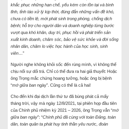
khắc phục những hạn chế, yếu kém còn tồn tại và bình
tĩnh, tỉnh táo xử lý kịp thời, đúng đắn những vấn đề khó,
chưa có tiền lệ, mới phát sinh trong phòng, chống dịch
bệnh; hỗ trợ cho người dân và doanh nghiệp từng bước
vượt qua khó khăn, duy trì, phục hồi và phát triển sản
xuất kinh doanh, chăm sóc, bảo vệ sức khỏe và đời sống
nhân dân, chăm lo việc học hành của học sinh, sinh
viên
…”
Người nghe không khỏi sốc đến rùng mình, vì không thể
chịu nổi sự dối trá. Chỉ có thể đưa ra hai giả thuyết: Hoặc
ông Trọng mắc chứng hoang tưởng, hoặc ông bị bệnh
“
mớ giữa ban
ngày”. Cũng có thể là cả hai!
Cho đến khi đại dịch lần thứ tư đã bùng phát cả mấy
tháng trời, vậy mà ngày 12/8/2021, tại phiên họp đầu tiên
của Chính phủ nhiệm kỳ 2021 – 2026, ông Trọng vẫn “
mớ
giữa ban ngày
”: “
Chính phủ đã cùng với toàn Đảng, toàn
dân, toàn quân ta phát huy tinh thần yêu nước, đoàn