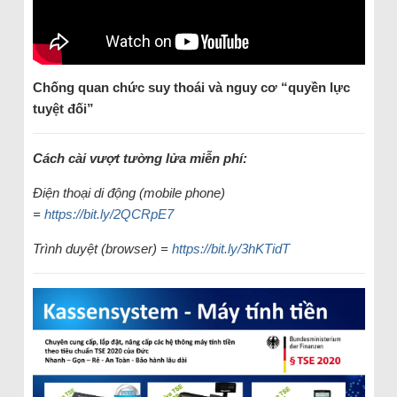
Chống quan chức suy thoái và nguy cơ “quyền lực
tuyệt đối”
Cách cài vượt tường lửa miễn phí:
Điện thoại di động (mobile phone)
=
https://bit.ly/2QCRpE7
Trình duyệt (browser) =
https://bit.ly/3hKTidT