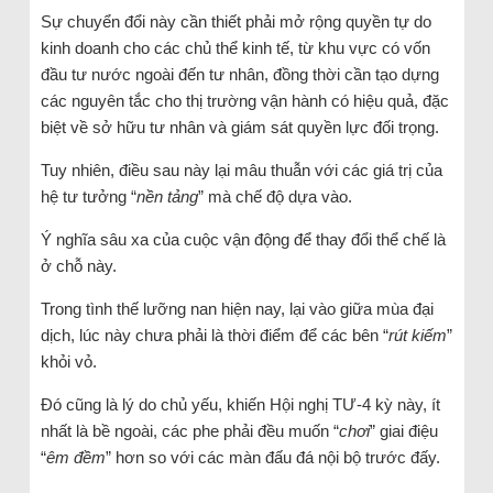
Sự chuyển đổi này cần thiết phải mở rộng quyền tự do
kinh doanh cho các chủ thể kinh tế, từ khu vực có vốn
đầu tư nước ngoài đến tư nhân, đồng thời cần tạo dựng
các nguyên tắc cho thị trường vận hành có hiệu quả, đặc
biệt về sở hữu tư nhân và giám sát quyền lực đối trọng.
Tuy nhiên, điều sau này lại mâu thuẫn với các giá trị của
hệ tư tưởng “
nền tảng
” mà chế độ dựa vào.
Ý nghĩa sâu xa của cuộc vận động để thay đổi thể chế là
ở chỗ này.
Trong tình thế lưỡng nan hiện nay, lại vào giữa mùa đại
dịch, lúc này chưa phải là thời điểm để các bên “
rút kiếm
”
khỏi vỏ.
Đó cũng là lý do chủ yếu, khiến Hội nghị TƯ-4 kỳ này, ít
nhất là bề ngoài, các phe phải đều muốn “
chơi
” giai điệu
“
êm đềm
” hơn so với các màn đấu đá nội bộ trước đấy.