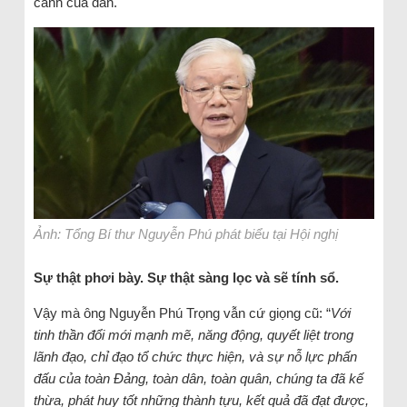
cảnh của dân.
Ảnh: Tổng Bí thư Nguyễn Phú phát biểu tại Hội nghị
Sự thật phơi bày. Sự thật sàng lọc và sẽ tính sổ.
Vậy mà ông Nguyễn Phú Trọng vẫn cứ giọng cũ: “
Với
tinh thần đổi mới mạnh mẽ, năng động, quyết liệt trong
lãnh đạo, chỉ đạo tổ chức thực hiện, và sự nỗ lực phấn
đấu của toàn Đảng, toàn dân, toàn quân, chúng ta đã kế
thừa, phát huy tốt những thành tựu, kết quả đã đạt được,