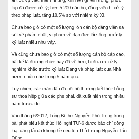
án, 91 vụ việc tham nhũng, kinh tế nghiêm trọng, phức
tạp đã được xử lý; hơn 5.200 cán bộ, đảng viên bị xử lý
theo pháp luật, tăng 18,5% so với nhiệm kỳ XI.
Chưa bao giờ có một số lượng lớn cán bộ đảng viên sa
sút về phẩm chất, vi phạm về đạo đức lối sống bị xử lý
kỷ luật nhiều như vậy.
Và cũng chưa bao giờ có một số lượng cán bộ cấp cao,
bất kể là đương chức hay đã về hưu, bị đưa ra xử lý
nghiêm khắc trước kỷ luật Đảng và pháp luật của Nhà
nước nhiều như trong 5 năm qua.
Tuy nhiên, các màn đấu đá nội bộ thường kết thúc bằng
sự thoả hiệp giữa các phe phái, đã xuất hiện trong nhiều
năm trước đó.
Vào tháng 6/2012, Tổng Bí thư Nguyễn Phú Trọng trong
bài phát biểu kết thúc Hội nghị TƯ-6 được báo chí đồng
loạt đăng tải đã không hề nêu tên Thủ tướng Nguyễn Tấn
Dũng.