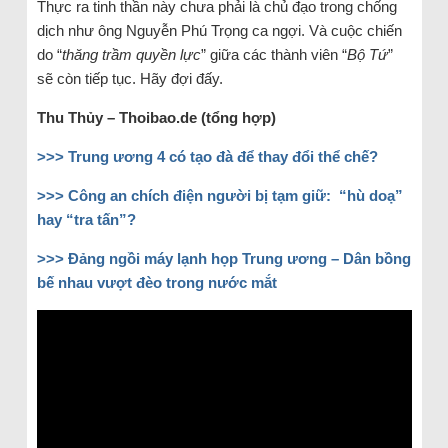
Thực ra tinh thần này chưa phải là chủ đạo trong chống
dịch như ông Nguyễn Phú Trọng ca ngợi. Và cuộc chiến
do “
thăng trầm quyền lực
” giữa các thành viên “
Bộ Tứ
”
sẽ còn tiếp tục. Hãy đợi đấy.
Thu Thủy – Thoibao.de (tổng hợp)
>>> Trung ương 4 có tạo đà để thay đổi thể chế?
>>> Công an chích điện người bị tạm giữ: “hù doạ”
hay “tra tấn”?
>>> Đảng ngồi máy lạnh họp Trung ương – Dân bồng
bế nhau vượt đèo trong nước mắt