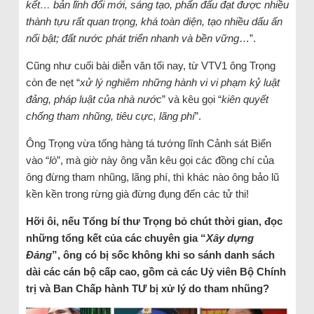
kết… bản lĩnh đổi mới, sáng tạo, phấn đấu đạt được nhiều
thành tựu rất quan trọng, khá toàn diện, tạo nhiều dấu ấn
nổi bật; đất nước phát triển nhanh và bền vững
…”.
Cũng như cuối bài diễn văn tối nay, từ VTV1 ông Trọng
còn đe nẹt “
xử lý nghiêm những hành vi vi phạm kỷ luật
đảng, pháp luật của nhà nước
” và kêu gọi “
kiên quyết
chống tham nhũng, tiêu cực, lãng phí
”.
Ông Trọng vừa tống hàng tá tướng lĩnh Cảnh sát Biển
vào “
lò
”, mà giờ này ông vẫn kêu gọi các đồng chí của
ông đừng tham nhũng, lãng phí, thì khác nào ông bảo lũ
kền kền trong rừng già đừng đụng đến các tử thi!
Hỡi ôi, nếu Tổng bí thư Trọng bỏ chút thời gian, đọc
những tổng kết của các chuyên gia “
Xây dựng
Đảng
”, ông có bị sốc không khi so sánh danh sách
dài các cán bộ cấp cao, gồm cả các Uỷ viên Bộ Chính
trị và Ban Chấp hành TƯ bị xử lý do tham nhũng?