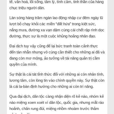
tế, văn hoá, lối sống, tâm lý, tình cảm, tinh thần của hàng
chục triệu người dân.
Làn sóng hàng trăm ngàn lao động nhập cư đêm ngày lũ
lượt bỏ chạy khỏi các miền “
đất hứa
” trong kiệt sức,
nắng mưa, đường xa vạn dặm cùng cái chết rập rình dọc
đường, thực sự là một cuộc khủng hoảng nhân đạo.
Đại dịch tuy vậy cũng để lại bức tranh toàn cảnh thực
đến tàn nhẫn nhưng vô cùng cần thiết cho những ai đã và
đang còn mơ mộng, ảo tưởng về tài năng quản trị cầm
quyền của mình.
Sự thật là cái tát tỉnh thức đối với những ai còn nhân tính,
lương tâm, còn lòng tin vào chính quyền này. Sự thật còn
là cái la-bàn định hướng cho những ai còn trí năng.
Qua đại dịch, dân tộc càng nhận diện rõ kẻ nào, nhóm kẻ
nào miệng xoen xoét vì dân tộc, quốc gia, nhưng mắt ráo
hoảnh, chân rung đùi, miệng nhồm nhoàm trước thảm