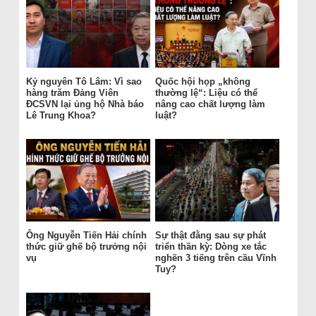
Kỷ nguyên Tô Lâm: Vì sao
Quốc hội họp „không
hàng trăm Đảng Viên
thường lệ“: Liệu có thể
ĐCSVN lại ủng hộ Nhà báo
nâng cao chất lượng làm
Lê Trung Khoa?
luật?
Ông Nguyễn Tiến Hải chính
Sự thật đằng sau sự phát
thức giữ ghế bộ trưởng nội
triển thần kỳ: Dòng xe tắc
vụ
nghẽn 3 tiếng trên cầu Vĩnh
Tuy?