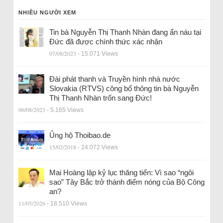
NHIỀU NGƯỜI XEM
Tin bà Nguyễn Thị Thanh Nhàn đang ẩn náu tại
Đức đã được chính thức xác nhận
07/08/2023
- 15.071 Views
Đài phát thanh và Truyền hình nhà nước
Slovakia (RTVS) công bố thông tin bà Nguyễn
Thị Thanh Nhàn trốn sang Đức!
06/08/2023
- 5.165 Views
Ủng hộ Thoibao.de
15/02/2018
- 24.072 Views
Mai Hoàng lập kỷ lục thăng tiến: Vì sao “ngôi
sao” Tây Bắc trở thành điểm nóng của Bộ Công
an?
11/05/2026
- 18.510 Views