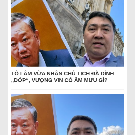
TÔ LÂM VỪA NHẬN CHỦ TỊCH ĐÃ DÍNH
„DỚP“, VƯỢNG VIN CÓ ÂM MƯU GÌ?