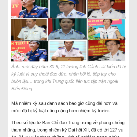
Ảnh: mới đây hôm 30-9, 11 tướng lĩnh Cảnh sát biển đã bị
kỷ luật vì suy thoái đạo đức, nhận hối lộ, tiếp tay cho
buôn lậu… trong khi Trung quốc liên tục tập trận ngoài
Biển Đông
Mà nhiệm kỳ sau danh sách bao giờ cũng dài hơn và
mức độ bị kỷ luật cũng nặng hơn nhiệm kỳ trước.
Theo số liệu từ Ban Chỉ đạo Trung ương về phòng chống
tham nhũng, trong nhiệm kỳ Đại hội XII, đã có tới 127 vụ