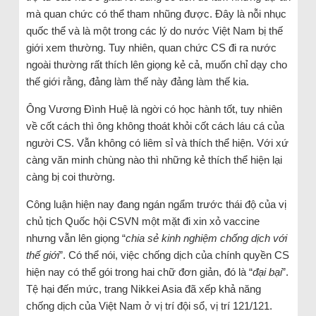
mà quan chức có thể tham nhũng được. Đây là nỗi nhục
quốc thể và là một trong các lý do nước Việt Nam bị thế
giới xem thường. Tuy nhiên, quan chức CS đi ra nước
ngoài thường rất thích lên giọng kẻ cả, muốn chỉ dạy cho
thế giới rằng, đảng làm thế này đảng làm thế kia.
Ông Vương Đình Huệ là ngời có học hành tốt, tuy nhiên
về cốt cách thì ông không thoát khỏi cốt cách láu cá của
người CS. Vẫn không có liêm sỉ và thích thể hiện. Với xứ
càng văn minh chùng nào thì những kẻ thích thể hiện lại
càng bị coi thường.
Công luận hiện nay đang ngán ngẩm trước thái độ của vị
chủ tịch Quốc hội CSVN một mặt đi xin xỏ vaccine
nhưng vẫn lên giọng “
chia sẻ kinh nghiệm chống dịch với
thế giới
”. Có thể nói, việc chống dịch của chính quyền CS
hiện nay có thể gói trong hai chữ đơn giản, đó là “
đại bại
”.
Tệ hại đến mức, trang Nikkei Asia đã xếp khả năng
chống dịch của Việt Nam ở vị trí đội sổ, vị trí 121/121.