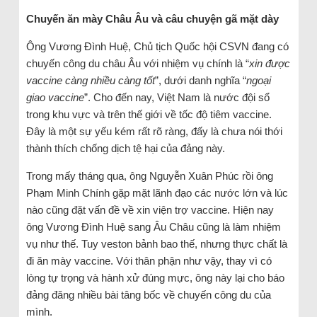
Chuyến ăn mày Châu Âu và câu chuyện gã mặt dày
Ông Vương Đình Huệ, Chủ tịch Quốc hội CSVN đang có
chuyến công du châu Âu với nhiệm vụ chính là “
xin được
vaccine càng nhiều càng tốt
”, dưới danh nghĩa “
ngoại
giao vaccine
”. Cho đến nay, Việt Nam là nước đội sổ
trong khu vực và trên thế giới về tốc độ tiêm vaccine.
Đây là một sự yếu kém rất rõ ràng, đấy là chưa nói thới
thành thích chống dịch tệ hại của đảng này.
Trong mấy tháng qua, ông Nguyễn Xuân Phúc rồi ông
Phạm Minh Chính gặp mặt lãnh đạo các nước lớn và lúc
nào cũng đặt vấn đề về xin viện trợ vaccine. Hiện nay
ông Vương Đình Huệ sang Âu Châu cũng là làm nhiệm
vụ như thế. Tuy veston bảnh bao thế, nhưng thực chất là
đi ăn mày vaccine. Với thân phận như vậy, thay vì có
lòng tự trọng và hành xử đúng mực, ông này lại cho báo
đảng đăng nhiều bài tâng bốc về chuyến công du của
mình.