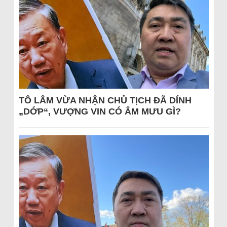
TÔ LÂM VỪA NHẬN CHỦ TỊCH ĐÃ DÍNH
„DỚP“, VƯỢNG VIN CÓ ÂM MƯU GÌ?