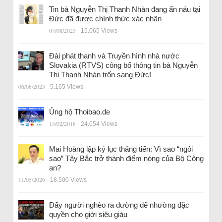
Tin bà Nguyễn Thị Thanh Nhàn đang ẩn náu tại
Đức đã được chính thức xác nhận
07/08/2023
- 15.065 Views
Đài phát thanh và Truyền hình nhà nước
Slovakia (RTVS) công bố thông tin bà Nguyễn
Thị Thanh Nhàn trốn sang Đức!
06/08/2023
- 5.165 Views
Ủng hộ Thoibao.de
15/02/2018
- 24.054 Views
Mai Hoàng lập kỷ lục thăng tiến: Vì sao “ngôi
sao” Tây Bắc trở thành điểm nóng của Bộ Công
an?
11/05/2026
- 18.500 Views
Đẩy người nghèo ra đường để nhường đặc
quyền cho giới siêu giàu