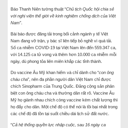
Báo Thanh Niên tường thuật “
Chủ tịch Quốc hội chia sẻ
với nghị viện thế giới về kinh nghiệm chống dịch của Việt
Nam
”.
Bài báo được đăng tải trong bối cảnh ngành y tế Việt
Nam đang vỡ trận, y bác sĩ liên tiếp bỏ nghề vì quá tải.
Số ca nhiễm COVID-19 tại Việt Nam lên đến 559.347 ca,
với 14.125 ca tử vong và thêm hơn 10.000 ca nhiễm mỗi
ngày, dù phong tỏa liên miên khắp các tỉnh thành.
Do vaccine Âu Mỹ khan hiếm và chỉ dành cho “
con ông
cháu cha
”, nên đa phần người dân Việt Nam chỉ được
chích Sinopharm của Trung Quốc. Đảng cộng sản phân
biệt con ông cháu cha và thường dân rất rõ. Vaccine Âu
Mỹ họ giành nhau chích còng vaccine kém chất lượng thì
họ đẩy cho dân. Một chế độ có thể nói là tồi bại nhất trong
các chế độ đã tồn tại suốt chiều dài lịch sử đất nước.
“
Cả hệ thống quyền lực nhập cuộc, sau 16 ngày ca