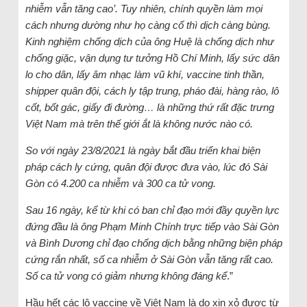
nhiễm vẫn tăng cao’. Tuy nhiên, chính quyền làm mọi
cách nhưng dường như họ càng cố thì dịch càng bùng.
Kinh nghiệm chống dịch của ông Huệ là chống dịch như
chống giặc, vận dụng tư tưởng Hồ Chí Minh, lấy sức dân
lo cho dân, lấy âm nhạc làm vũ khí, vaccine tinh thần,
shipper quân đội, cách ly tập trung, pháo đài, hàng rào, lô
cốt, bốt gác, giấy đi đường… là những thứ rất đặc trưng
Việt Nam mà trên thế giới ắt là không nước nào có.
So với ngày 23/8/2021 là ngày bắt đầu triển khai biện
pháp cách ly cứng, quân đội được đưa vào, lúc đó Sài
Gòn có 4.200 ca nhiễm và 300 ca tử vong.
Sau 16 ngày, kể từ khi có ban chỉ đạo mới đầy quyền lực
đứng đầu là ông Phạm Minh Chính trực tiếp vào Sài Gòn
và Bình Dương chỉ đạo chống dịch bằng những biện pháp
cứng rắn nhất, số ca nhiễm ở Sài Gòn vẫn tăng rất cao.
Số ca tử vong có giảm nhưng không đáng kể
.”
Hầu hết các lô vaccine về Việt Nam là do xin xỏ được từ