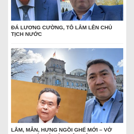
ĐÁ LƯƠNG CƯỜNG, TÔ LÂM LÊN CHỦ
TỊCH NƯỚC
LÂM, MẪN, HƯNG NGỒI GHẾ MỚI – VỞ