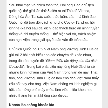
Sau khai mạc và phiên toàn thể, Hội nghị Các chủ tịch
quốc hội thế giới lần thứ 5 diễn ra tại Thủ đô Vienna,
Cộng hòa Áo. Tại các cuộc thảo luận, các nhà lãnh đạo
Quốc hội đã trao đổi cách ứng phó Covid- 19, phục hồi
kinh tế -xã hội sau đại dịch, các thách thức an ninh truyền
thống và phi truyền thống… thể hiện vai trò, trách nhiệm
của nghị viện trong giải quyết các vấn đề toàn cầu.
Chủ tịch Quốc hội CS Việt Nam ông Vương Đình Huệ đã
gửi tới 2 bài phát biểu cho các chuyên đề khác nhau,
trong đó có chuyên đề “
Giảm thiểu tác động của đại dịch
Covid-19
”. Trong bài phát biểu này, ông Huệ đã chia sẻ
những kinh nghiệm của Việt Nam trong vấn đề này. Thật
tình, ông Vương Đình Huệ đã làm cho dân Việt Nam thấy
xấu hổ thay cho ông. Việt Nam chẳng có kinh nghiệm gì
hết, cách ứng phó máy móc, làm việc thiếu khoa học
nhiều tháng liền mà không sửa được.
Khoác lác chồng khoác lác