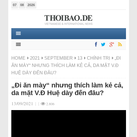
07
08
2026
HOME
2021
SEPTEMBER
13
CHÍNH TRỊ
„ĐI
ĂN MÀY“ NHƯNG THÍCH LÀM KẺ CẢ, DA MẶT V.Đ
HUỆ DÀY ĐẾN ĐÂU?
„Đi ăn mày“ nhưng thích làm kẻ cả,
da mặt V.Đ Huệ dày đến đâu?
13/09/2021
|
|
2.806