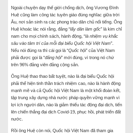
Ngoài chuyện dạy thế giới chống dịch, ông Vương Đình
Huệ cũng làm công tác tuyên giáo đúng nghĩac giữa trời
Âu, nơi sản sinh ra các phong trào dân chủ nổi tiếng. Ông
Huệ khoác lác nói rằng, đảng “
lấy dân làm gốc
” là kim chỉ
nam cho mọi chính sách, hành động, “
là nhiệm vụ khắc
sâu vào tâm trí của mỗi đại biểu Quốc hội Việt Nam
”.
Nếu nói đúng ra thì cái gọi là “
Quốc
hội
” của Việt Nam
phải được gọi là “
đảng hội
” mới đúng, vì trong nó chứ
trên 96% đảng viên đảng cộng sản.
Ông Huệ thao thao bất tuyệt, nào là đại biểu Quốc hội
phải thể hiện tinh thần trách nhiệm cao, nào là hành động
mạnh mẽ và cả Quốc hội Việt Nam là một khối đoàn kết,
tập trung xây dựng nhà nước pháp quyền vững mạnh vì
lợi ích người dân, nào là giảm thiểu tác động đại dịch, tiến
lên chiến thắng đại dịch Covid-19, phục hồi, phát triển đất
nước.
Rồi ông Huệ còn nói, Quốc hội Việt Nam đã tham gia