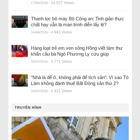
17/06/2026
- 14.527 Views
Thanh lọc bộ máy Bộ Công an: Tinh giản thực
chất hay vẫn là màn trình diễn lấy lệ?
16/06/2026
- 4.941 Views
Hàng loạt trẻ em ven sông Hồng viết tâm thư
khẩn cầu bà Ngô Phương Ly cứu giúp
28/05/2026
- 3.771 Views
“Nhà là để ở, không phải để tích sản”: Vì sao Tô
Lâm không đánh thuế Bất Động sản thứ 2?
24/05/2026
- 2.421 Views
TRUYỀN HÌNH