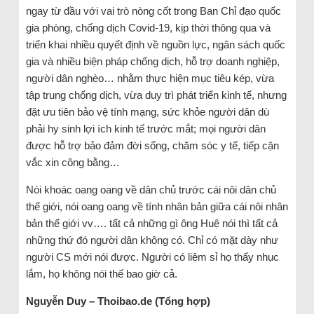
ngay từ đầu với vai trò nòng cốt trong Ban Chỉ đạo quốc
gia phòng, chống dịch Covid-19, kịp thời thông qua và
triển khai nhiều quyết định về nguồn lực, ngân sách quốc
gia và nhiều biện pháp chống dịch, hỗ trợ doanh nghiệp,
người dân nghèo… nhằm thực hiện mục tiêu kép, vừa
tập trung chống dịch, vừa duy trì phát triển kinh tế, nhưng
đặt ưu tiên bảo vệ tính mạng, sức khỏe người dân dù
phải hy sinh lợi ích kinh tế trước mắt; mọi người dân
được hỗ trợ bảo đảm đời sống, chăm sóc y tế, tiếp cận
vắc xin công bằng…
Nói khoác oang oang về dân chủ trước cái nôi dân chủ
thế giới, nói oang oang về tính nhân bản giữa cái nôi nhân
bản thế giới vv…. tất cả những gì ông Huệ nói thì tất cả
những thứ đó người dân không có. Chỉ có mặt dày như
người CS mới nói được. Người có liêm sỉ họ thấy nhục
lắm, họ không nói thế bao giờ cả.
Nguyễn Duy – Thoibao.de (Tổng hợp)