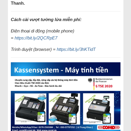
Thanh.
Cách cài vượt tường lửa miễn phí:
Điện thoại di động (mobile phone)
=
https://bit.ly/2QCRpE7
Trình duyệt (browser) =
https://bit.ly/3hKTidT