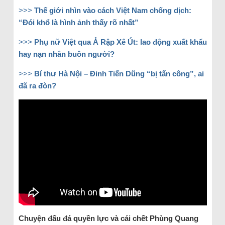
>>>
Thế giới nhìn vào cách Việt Nam chống dịch:
“Đói khổ là hình ảnh thấy rõ nhất”
>>>
Phụ nữ Việt qua Ả Rập Xê Út: lao động xuất khẩu
hay nạn nhân buôn người?
>>>
Bí thư Hà Nội – Đinh Tiến Dũng “bị tấn công”, ai
đã ra đòn?
Chuyện đấu đá quyền lực và cái chết Phùng Quang