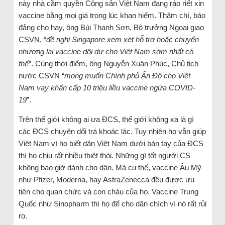
này nhà cầm quyền Cộng sản Việt Nam đang ráo riết xin
vaccine bằng mọi giá trong lúc khan hiếm. Thậm chí, báo
đảng cho hay, ông Bùi Thanh Sơn, Bộ trưởng Ngoại giao
CSVN, “
đề nghị Singapore xem xét hỗ trợ hoặc chuyển
nhượng lại vaccine dôi dư cho Việt Nam sớm nhất có
thể
”. Cùng thời điểm, ông Nguyễn Xuân Phúc, Chủ tịch
nước CSVN “
mong muốn Chính phủ Ấn Độ cho Việt
Nam vay khẩn cấp 10 triệu liều vaccine ngừa COVID-
19
”.
Trên thế giới không ai ưa ĐCS, thế giới không xa là gì
các ĐCS chuyên dối trá khoác lác. Tuy nhiên họ vẫn giúp
Việt Nam vì họ biết dân Việt Nam dưới bàn tay của ĐCS
thì họ chịu rất nhiều thiệt thòi. Những gì tốt người CS
không bao giờ dành cho dân. Mà cụ thể, vaccine Âu Mỹ
như Pfizer, Moderna, hay AstraZenecca đều được ưu
tiên cho quan chức và con cháu của họ. Vaccine Trung
Quốc như Sinopharm thì họ để cho dân chích vì nó rất rủi
ro.