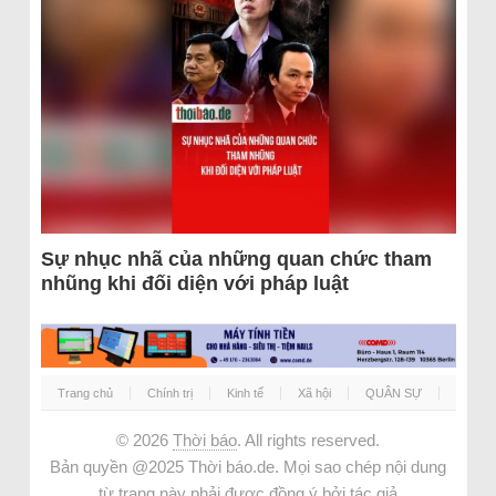
Sự nhục nhã của những quan chức tham
nhũng khi đối diện với pháp luật
Trang chủ
Chính trị
Kinh tế
Xã hội
QUÂN SỰ
© 2026
Thời báo
. All rights reserved.
Bản quyền @2025 Thời báo.de. Mọi sao chép nội dung
từ trang này phải được đồng ý bởi tác giả