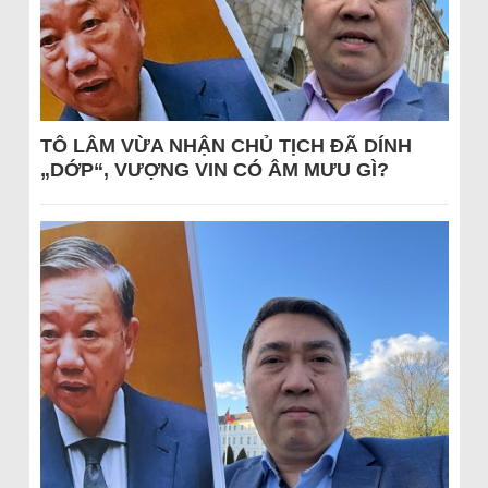
TÔ LÂM VỪA NHẬN CHỦ TỊCH ĐÃ DÍNH
„DỚP“, VƯỢNG VIN CÓ ÂM MƯU GÌ?