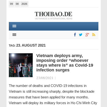
09
08
2026
23. AUGUST 2021
TAG:
Vietnam deploys army,
imposing order “whoever
stays where is” as Covid-19
infection surges
23/08/2021
|
The number of deaths and COVID-19 infections in
Vietnam is still increasing sharply, despite the blockade
measures that have been applied for many months.
Vietnam will deploy its military forces in Ho Chi Minh City