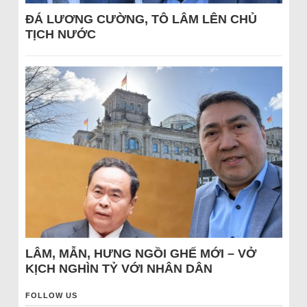
ĐÁ LƯƠNG CƯỜNG, TÔ LÂM LÊN CHỦ
TỊCH NƯỚC
LÂM, MẪN, HƯNG NGỒI GHẾ MỚI – VỞ
KỊCH NGHÌN TỶ VỚI NHÂN DÂN
FOLLOW US