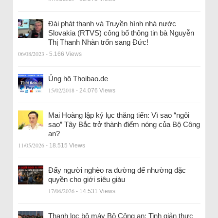
Đài phát thanh và Truyền hình nhà nước
Slovakia (RTVS) công bố thông tin bà Nguyễn
Thị Thanh Nhàn trốn sang Đức!
06/08/2023
- 5.166 Views
Ủng hộ Thoibao.de
15/02/2018
- 24.076 Views
Mai Hoàng lập kỷ lục thăng tiến: Vì sao “ngôi
sao” Tây Bắc trở thành điểm nóng của Bộ Công
an?
11/05/2026
- 18.515 Views
Đẩy người nghèo ra đường để nhường đặc
quyền cho giới siêu giàu
17/06/2026
- 14.531 Views
Thanh lọc bộ máy Bộ Công an: Tinh giản thực