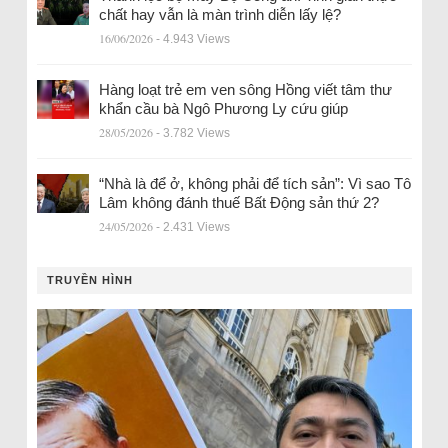
chất hay vẫn là màn trình diễn lấy lệ?
16/06/2026
- 4.943 Views
Hàng loạt trẻ em ven sông Hồng viết tâm thư
khẩn cầu bà Ngô Phương Ly cứu giúp
28/05/2026
- 3.782 Views
“Nhà là để ở, không phải để tích sản”: Vì sao Tô
Lâm không đánh thuế Bất Động sản thứ 2?
24/05/2026
- 2.431 Views
TRUYỀN HÌNH