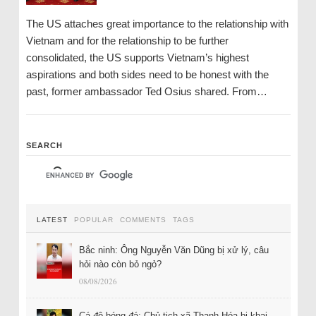
The US attaches great importance to the relationship with
Vietnam and for the relationship to be further
consolidated, the US supports Vietnam’s highest
aspirations and both sides need to be honest with the
past, former ambassador Ted Osius shared. From…
SEARCH
LATEST
POPULAR
COMMENTS
TAGS
Bắc ninh: Ông Nguyễn Văn Dũng bị xử lý, câu
hỏi nào còn bỏ ngỏ?
08/08/2026
Cá độ bóng đá: Chủ tịch xã Thanh Hóa bị khai