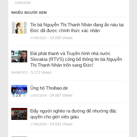
10/08/2026
NHIỀU NGƯỜI XEM
Tin bà Nguyễn Thị Thanh Nhàn đang ẩn náu tại
Đức đã được chính thức xác nhận
07/08/2023
- 15.095 Views
Đài phát thanh và Truyền hình nhà nước
Slovakia (RTVS) công bố thông tin bà Nguyễn
Thị Thanh Nhàn trốn sang Đức!
06/08/2023
- 5.172 Views
Ủng hộ Thoibao.de
15/02/2018
- 24.087 Views
Đẩy người nghèo ra đường để nhường đặc
quyền cho giới siêu giàu
17/06/2026
- 14.542 Views