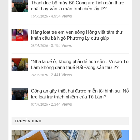
Thanh lọc bộ máy Bộ Công an: Tinh giản thực
chất hay vẫn là màn trình diễn lấy lệ?
16/06/2026
- 4.954 Views
Hàng loạt trẻ em ven sông Hồng viết tâm thư
khẩn cầu bà Ngô Phương Ly cứu giúp
28/05/2026
- 3.795 Views
“Nhà là để ở, không phải để tích sản”: Vì sao Tô
Lâm không đánh thuế Bất Động sản thứ 2?
24/05/2026
- 2.441 Views
Công an gây thiệt hại được miễn tội hình sự: Nỗ
lực loại trừ trách nhiệm của Tô Lâm?
07/07/2026
- 2.344 Views
TRUYỀN HÌNH