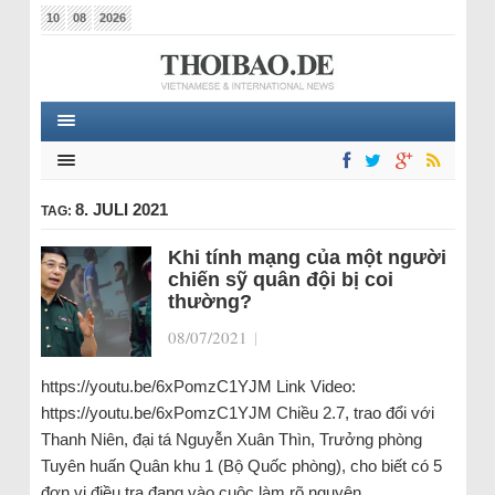
10
08
2026
8. JULI 2021
TAG:
Khi tính mạng của một người
chiến sỹ quân đội bị coi
thường?
08/07/2021
|
https://youtu.be/6xPomzC1YJM Link Video:
https://youtu.be/6xPomzC1YJM Chiều 2.7, trao đổi với
Thanh Niên, đại tá Nguyễn Xuân Thìn, Trưởng phòng
Tuyên huấn Quân khu 1 (Bộ Quốc phòng), cho biết có 5
đơn vị điều tra đang vào cuộc làm rõ nguyên…