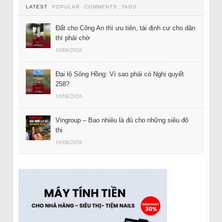
LATEST
POPULAR
COMMENTS
TAGS
Đất cho Công An thì ưu tiên, tái định cư cho dân
thì phải chờ
10/08/2026
Đại lộ Sông Hồng: Vì sao phải có Nghị quyết
258?
10/08/2026
Vingroup – Bao nhiêu là đủ cho những siêu đô
thị
10/08/2026