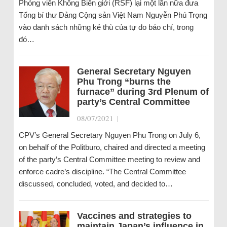
Phóng viên Không Biên giới (RSF) lại một lần nữa đưa
Tổng bí thư Ðảng Cộng sản Việt Nam Nguyễn Phú Trọng
vào danh sách những kẻ thù của tự do báo chí, trong
đó…
General Secretary Nguyen
Phu Trong “burns the
furnace” during 3rd Plenum of
party’s Central Committee
08/07/2021
|
CPV’s General Secretary Nguyen Phu Trong on July 6,
on behalf of the Politburo, chaired and directed a meeting
of the party’s Central Committee meeting to review and
enforce cadre’s discipline. “The Central Committee
discussed, concluded, voted, and decided to…
Vaccines and strategies to
maintain Japan’s influence in