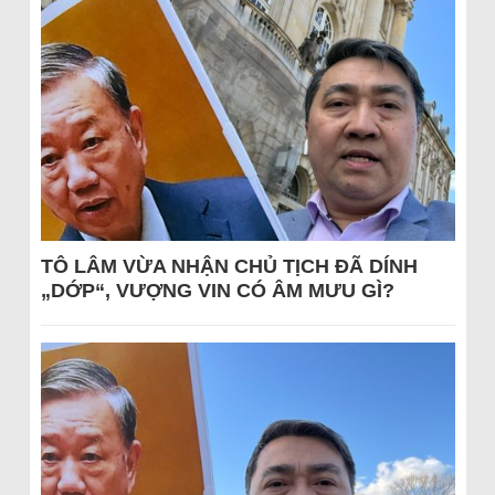
TÔ LÂM VỪA NHẬN CHỦ TỊCH ĐÃ DÍNH
„DỚP“, VƯỢNG VIN CÓ ÂM MƯU GÌ?