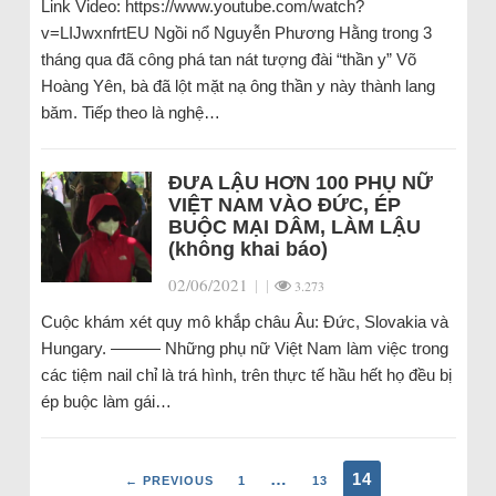
Link Video: https://www.youtube.com/watch?
v=LIJwxnfrtEU Ngồi nổ Nguyễn Phương Hằng trong 3
tháng qua đã công phá tan nát tượng đài “thần y” Võ
Hoàng Yên, bà đã lột mặt nạ ông thần y này thành lang
băm. Tiếp theo là nghệ…
ĐƯA LẬU HƠN 100 PHỤ NỮ
VIỆT NAM VÀO ĐỨC, ÉP
BUỘC MẠI DÂM, LÀM LẬU
(không khai báo)
02/06/2021
|
|
3.273
Cuộc khám xét quy mô khắp châu Âu: Đức, Slovakia và
Hungary. ——— Những phụ nữ Việt Nam làm việc trong
các tiệm nail chỉ là trá hình, trên thực tế hầu hết họ đều bị
ép buộc làm gái…
…
14
← PREVIOUS
1
13