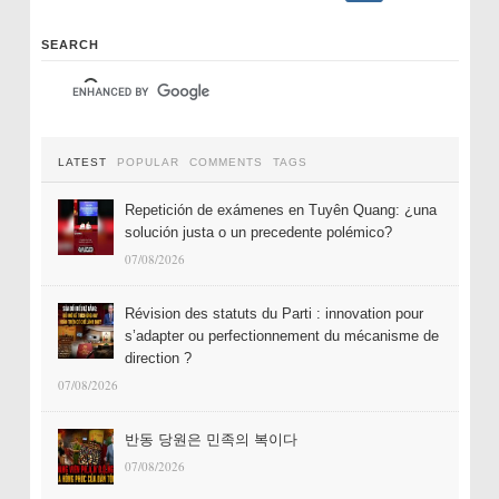
SEARCH
LATEST
POPULAR
COMMENTS
TAGS
Repetición de exámenes en Tuyên Quang: ¿una
solución justa o un precedente polémico?
07/08/2026
Révision des statuts du Parti : innovation pour
s’adapter ou perfectionnement du mécanisme de
direction ?
07/08/2026
반동 당원은 민족의 복이다
07/08/2026