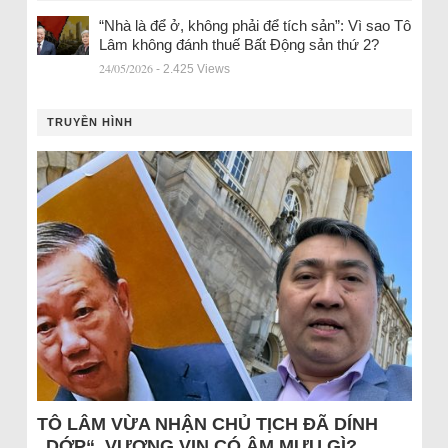
“Nhà là để ở, không phải để tích sản”: Vì sao Tô
Lâm không đánh thuế Bất Động sản thứ 2?
24/05/2026
- 2.425 Views
TRUYỀN HÌNH
TÔ LÂM VỪA NHẬN CHỦ TỊCH ĐÃ DÍNH
„DỚP“, VƯỢNG VIN CÓ ÂM MƯU GÌ?