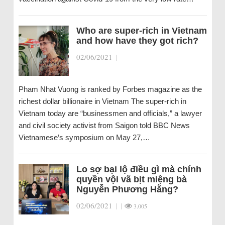
Who are super-rich in Vietnam
and how have they got rich?
02/06/2021
|
Pham Nhat Vuong is ranked by Forbes magazine as the
richest dollar billionaire in Vietnam The super-rich in
Vietnam today are “businessmen and officials,” a lawyer
and civil society activist from Saigon told BBC News
Vietnamese’s symposium on May 27,…
Lo sợ bại lộ điều gì mà chính
quyền vội vã bịt miệng bà
Nguyễn Phương Hằng?
02/06/2021
|
|
3.005