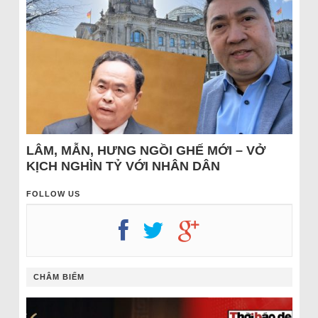
LÂM, MẪN, HƯNG NGỒI GHẾ MỚI – VỞ
KỊCH NGHÌN TỶ VỚI NHÂN DÂN
FOLLOW US
CHÂM BIẾM