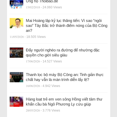
Ủng hộ Thoibao.de
15/02/2018
- 24.060 Views
Mai Hoàng lập kỷ lục thăng tiến: Vì sao “ngôi
sao” Tây Bắc trở thành điểm nóng của Bộ Công
an?
11/05/2026
- 18.505 Views
Đẩy người nghèo ra đường để nhường đặc
quyền cho giới siêu giàu
17/06/2026
- 14.527 Views
Thanh lọc bộ máy Bộ Công an: Tinh giản thực
chất hay vẫn là màn trình diễn lấy lệ?
16/06/2026
- 4.942 Views
Hàng loạt trẻ em ven sông Hồng viết tâm thư
khẩn cầu bà Ngô Phương Ly cứu giúp
28/05/2026
- 3.776 Views