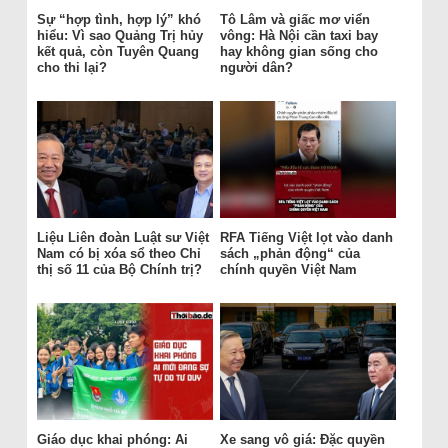
Sự “hợp tình, hợp lý” khó
Tô Lâm và giấc mơ viển
hiểu: Vì sao Quảng Trị hủy
vông: Hà Nội cần taxi bay
kết quả, còn Tuyên Quang
hay không gian sống cho
cho thi lại?
người dân?
Liệu Liên đoàn Luật sư Việt
RFA Tiếng Việt lọt vào danh
Nam có bị xóa sổ theo Chỉ
sách „phản động“ của
thị số 11 của Bộ Chính trị?
chính quyền Việt Nam
Giáo dục khai phóng: Ai
Xe sang vô giá: Đặc quyền