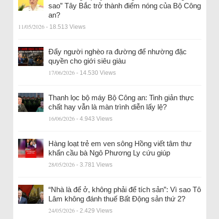
sao” Tây Bắc trở thành điểm nóng của Bộ Công
an?
11/05/2026
- 18.513 Views
Đẩy người nghèo ra đường để nhường đặc
quyền cho giới siêu giàu
17/06/2026
- 14.530 Views
Thanh lọc bộ máy Bộ Công an: Tinh giản thực
chất hay vẫn là màn trình diễn lấy lệ?
16/06/2026
- 4.943 Views
Hàng loạt trẻ em ven sông Hồng viết tâm thư
khẩn cầu bà Ngô Phương Ly cứu giúp
28/05/2026
- 3.781 Views
“Nhà là để ở, không phải để tích sản”: Vì sao Tô
Lâm không đánh thuế Bất Động sản thứ 2?
24/05/2026
- 2.429 Views