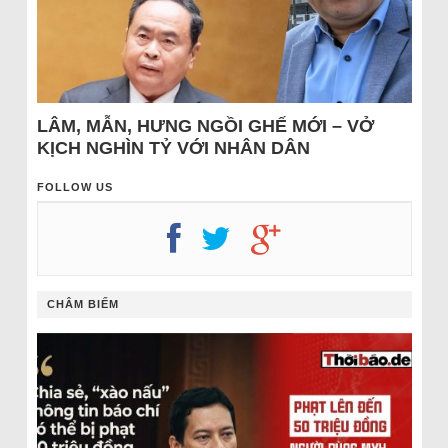
LÂM, MẪN, HƯNG NGỒI GHẾ MỚI – VỞ
KỊCH NGHÌN TỶ VỚI NHÂN DÂN
FOLLOW US
CHÂM BIẾM