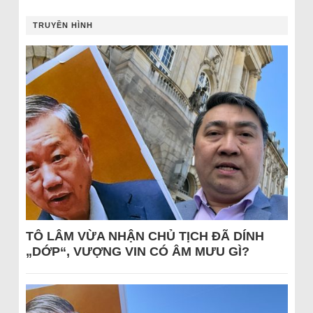
TRUYỀN HÌNH
TÔ LÂM VỪA NHẬN CHỦ TỊCH ĐÃ DÍNH
„DỚP“, VƯỢNG VIN CÓ ÂM MƯU GÌ?