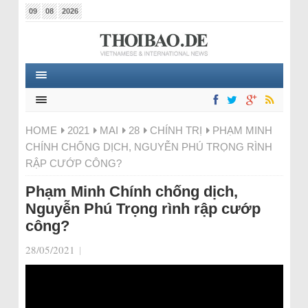
09
08
2026
HOME
2021
MAI
28
CHÍNH TRỊ
PHẠM MINH
CHÍNH CHỐNG DỊCH, NGUYỄN PHÚ TRỌNG RÌNH
RẬP CƯỚP CÔNG?
Phạm Minh Chính chống dịch,
Nguyễn Phú Trọng rình rập cướp
công?
28/05/2021
|