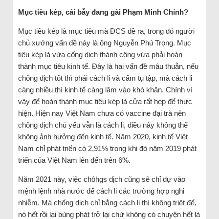
Mục tiêu kép, cái bẫy đang gài Phạm Minh Chính?
Mục tiêu kép là mục tiêu mà ĐCS đề ra, trong đó người
chủ xướng vấn đề này là ông Nguyễn Phú Trọng. Mục
tiêu kép là vừa cống dịch thành công vừa phải hoàn
thành mục tiêu kinh tế. Đây là hai vấn đề mâu thuẫn, nếu
chống dịch tốt thì phải cách li và cấm tụ tập, mà cách li
càng nhiều thì kinh tế càng lâm vào khó khăn. Chính vì
vậy để hoàn thành mục tiêu kép là cửa rất hẹp để thực
hiện. Hiện nay Việt Nam chưa có vaccine đại trà nên
chống dịch chủ yếu vẫn là cách li, điều này không thể
không ảnh hưởng đến kinh tế. Năm 2020, kinh tế Việt
Nam chỉ phát triển có 2,91% trong khi đó năm 2019 phát
triển của Việt Nam lên đến trên 6%.
Năm 2021 này, việc chôhgs dịch cũng sẽ chỉ dự vào
mệnh lệnh nhà nước để cách li các trường hợp nghi
nhiễm. Mà chống dịch chỉ bằng cách li thì không triệt để,
nó hết rồi lại bùng phát trở lại chứ không có chuyện hết là