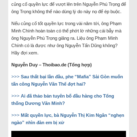
củng cố quyền lực để vượt lên trên Nguyễn Phú Trọng để
ông Trọng không thể nào dùng lý do này nọ để ép buộc.
Nếu củng cố tốt quyền lực trong vài năm tới, ông Phạm
Minh Chính hoàn toàn có thể phớt lờ những cái bẫy mà
ông Nguyễn Phú Trọng giăng ra. Liệu ông Phạm Minh
Chính có là được như ông Nguyễn Tấn Dũng không?
Hãy đợi xem.
Nguyễn Duy – Thoibao.de (Tổng hợp)
>>>
Sau thất bại lần đầu, phe “Mafia” Sài Gòn muốn
tấn công Nguyễn Văn Thể đợt hai?
>>>
Ai đã thảo bản tuyên bố đầu hàng cho Tổng
thống Dương Văn Minh?
>>>
Mất quyền lực, bà Nguyễn Thị Kim Ngân “nghẹn
ngào” nhìn đàn em bị xử