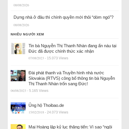
08/08/2026
Dựng nhà ở đâu thì chính quyền mới thôi “dòm ngó”?
08/08/2026
NHIỀU NGƯỜI XEM
Tin bà Nguyễn Thị Thanh Nhàn đang ẩn náu tại
Đức đã được chính thức xác nhận
07/08/2023
- 15.073 Views
Đài phát thanh và Truyền hình nhà nước
Slovakia (RTVS) công bố thông tin bà Nguyễn
Thị Thanh Nhàn trốn sang Đức!
06/08/2023
- 5.165 Views
Ủng hộ Thoibao.de
15/02/2018
- 24.073 Views
Mai Hoàng lập kỷ lục thăng tiến: Vì sao “ngôi