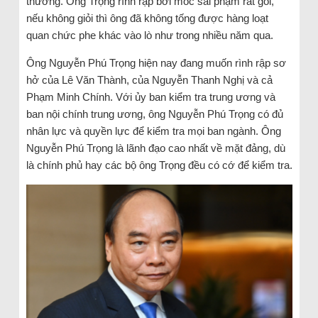
thường. Ông Trọng rình rập bới móc sai phạm rất gỏi,
nếu không giỏi thì ông đã không tống được hàng loạt
quan chức phe khác vào lò như trong nhiều năm qua.
Ông Nguyễn Phú Trọng hiện nay đang muốn rình rập sơ
hở của Lê Văn Thành, của Nguyễn Thanh Nghị và cả
Phạm Minh Chính. Với ủy ban kiểm tra trung ương và
ban nội chính trung ương, ông Nguyễn Phú Trọng có đủ
nhân lực và quyền lực để kiểm tra mọi ban ngành. Ông
Nguyễn Phú Trọng là lãnh đạo cao nhất về mặt đảng, dù
là chính phủ hay các bộ ông Trọng đều có cớ để kiểm tra.