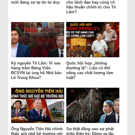
mới đang sợ tự do tư duy
cho lãnh đạo hay củng cố
hậu thuẫn chính trị cho Tô
Lâm?
Kỷ nguyên Tô Lâm: Vì sao
Quốc hội họp „không
hàng trăm Đảng Viên
thường lệ“: Liệu có thể
ĐCSVN lại ủng hộ Nhà báo
nâng cao chất lượng làm
Lê Trung Khoa?
luật?
Ông Nguyễn Tiến Hải chính
Sự thật đằng sau sự phát
thức giữ ghế bộ trưởng nội
triển thần kỳ: Dòng xe tắc