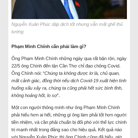
Nguyễn Xuân Phúc dập dịch tốt nhưng vẫn mất ghế thủ
tướng
Phạm Minh Chính cần phải làm gì?
Ông Phạm Minh Chính những ngày qua rất bận rộn, ngày
22/5 ông Chính đến tận Cần Thơ chỉ đạo chông Covid.
Ông Chính nói: “
Chúng ta không được lơ là, chủ quan,
mất cảnh giác, đồng thời nếu dịch Covid-19 xuất hiện tình
huống xấu xảy ra, chúng ta cũng phải hết sức bình tĩnh,
không hoảng hốt, lo sợ
”.
Một con người thông minh như ông Phạm Minh Chính
phải hiểu hơn ai hết, những gì ông làm phải tốt hơn người
tiền nhiệm, và cần phải chuẩn bị đối phó với thế lực chính
trị mạnh nhất trong đảng sao cho hiệu quả. Kết quả nào
với Nguyễn Xuân Phúc thì ông Chính cũng đã hiểu, giờ