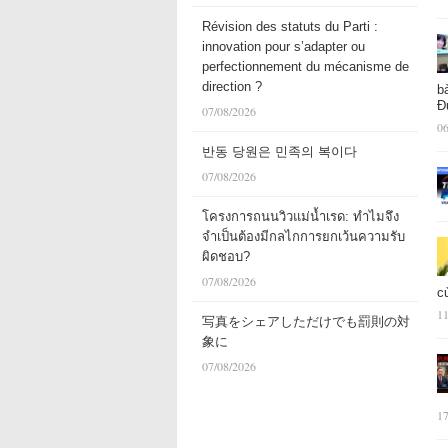
Révision des statuts du Parti :
innovation pour s’adapter ou
perfectionnement du mécanisme de
direction ?
b
Đ
07/08/2026
06
반동 당원은 민족의 복이다
07/08/2026
โครงการถนนวิวแม่น้ำเรด: ทำไมจึง
จำเป็นต้องมีกลไกการยกเว้นความรับ
ผิดชอบ?
07/08/2026
c
11
写真をシェアしただけでも罰則の対
象に
07/08/2026
17