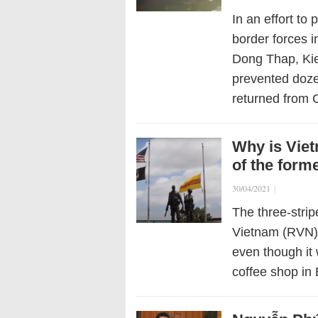
In an effort t
border forces 
Dong Thap, Ki
prevented doze
returned from
Why is Viet
of the form
30/04/2021
|
The three-strip
Vietnam (RVN) 
even though it 
coffee shop in