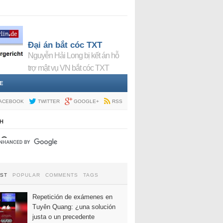
Đại án bắt cóc TXT
Nguyễn Hải Long bị kết án hỗ
trợ mật vụ VN bắt cóc TXT
E
ACEBOOK
TWITTER
GOOGLE+
RSS
H
EST
POPULAR
COMMENTS
TAGS
Repetición de exámenes en
Tuyên Quang: ¿una solución
justa o un precedente