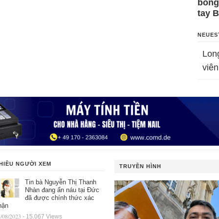
bỗng
tay 
NEUES
Lon
viên
HIỀU NGƯỜI XEM
TRUYỀN HÌNH
Tin bà Nguyễn Thị Thanh
Nhàn đang ẩn náu tại Đức
đã được chính thức xác
hận
/08/2023
- 15.067 Views