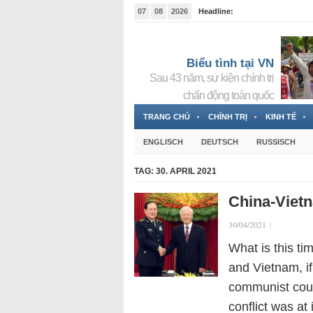
07
08
2026
Headline:
Tin bà Nguyễn Thị Thanh Nhàn đang ẩn náu tại Đức
Biểu tình tại VN
Sau 43 năm, sự kiện chính trị
chấn động toàn quốc
TRANG CHỦ
CHÍNH TRỊ
KINH TẾ
ENGLISCH
DEUTSCH
RUSSISCH
TAG:
30. APRIL 2021
China-Vietn
30/04/2021
|
What is this ti
and Vietnam, if
communist coun
conflict was at 