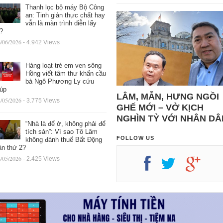
Thanh lọc bộ máy Bộ Công
an: Tinh giản thực chất hay
vẫn là màn trình diễn lấy
ệ?
/06/2026
- 4.942 Views
Hàng loạt trẻ em ven sông
Hồng viết tâm thư khẩn cầu
bà Ngô Phương Ly cứu
iúp
LÂM, MẪN, HƯNG NGỒI
/05/2026
- 3.775 Views
GHẾ MỚI – VỞ KỊCH
NGHÌN TỶ VỚI NHÂN DÂ
“Nhà là để ở, không phải để
tích sản”: Vì sao Tô Lâm
FOLLOW US
không đánh thuế Bất Động
ản thứ 2?
/05/2026
- 2.425 Views