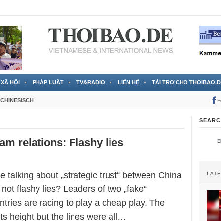
 đã được chính thức xác nhận
3 Jahren ago
XÃ HỘI
PHÁP LUẬT
TV&RADIO
LIÊN HỆ
TÀI TRỢ CHO THOIBAO.D
CHINESISCH
F
SEARC
am relations: Flashy lies
me talking about „strategic trust“ between China
LAT
 not flashy lies? Leaders of two „fake“
tries are racing to play a cheap play. The
its height but the lines were all…