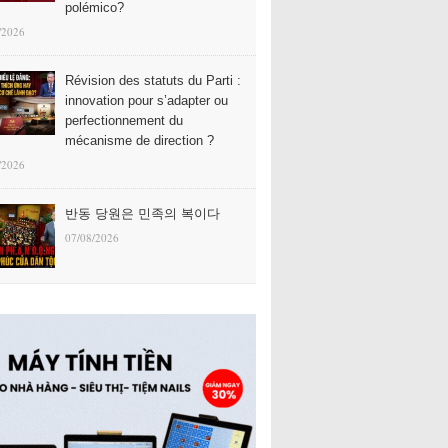
polémico?
/2026
Révision des statuts du Parti :
innovation pour s’adapter ou
perfectionnement du
mécanisme de direction ?
/2026
반동 당원은 민족의 복이다
07/08/2026