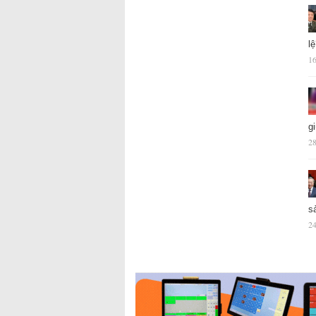
l
16
g
28
s
24