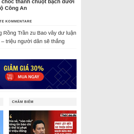
 chốc thành chuột bạch dưới
Bộ Công An
TE KOMMENTARE
g Rồng Trần
zu
Bao vây dư luận
 – triệu người dân sẽ thắng
CHÂM BIẾM