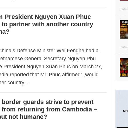
07/08
m President Nguyen Xuan Phuc
 to partner with another country
na?
07/08
China’s Defense Minister Wei Fenghe had a
Vietnamese General Secretary Nguyen Phu
te President Nguyen Xuan Phuc on March 27,
dia reported that Mr. Phuc affirmed: „would
ther country…
border guards strive to prevent
 from returning from Cambodia –
but not humane?