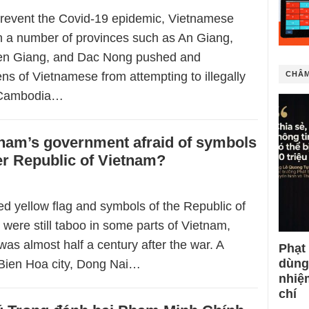
o prevent the Covid-19 epidemic, Vietnamese
in a number of provinces such as An Giang,
en Giang, and Dac Nong pushed and
ns of Vietnamese from attempting to illegally
CHÂM
 Cambodia…
nam’s government afraid of symbols
er Republic of Vietnam?
ed yellow flag and symbols of the Republic of
were still taboo in some parts of Vietnam,
was almost half a century after the war. A
Phạt
dùng
 Bien Hoa city, Dong Nai…
nhiệ
chí