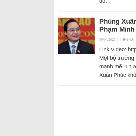
đó…
Phùng Xuân
Phạm Minh
30/04/2021
|
|
1.051
Link Video: h
Một bộ trưởng đ
mạnh mẽ. Thực 
Xuân Phúc khôn