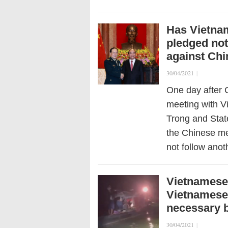
Has Vietna
pledged not
against Chi
30/04/2021
|
One day after 
meeting with 
Trong and Sta
the Chinese me
not follow ano
Vietnamese 
Vietnamese
necessary 
30/04/2021
|