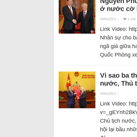
Nguyễn Phú
ở nước cờ 
30/04/2021
|
|
1.440
Link Video: h
Nhân sự cho ba
ngã giá giữa h
Quốc Phòng x
Vì sao ba t
nước, Thủ 
30/04/2021
|
Link Video: ht
v=_gEYnh2BkVQ
Chủ tịch nước,
hội lại bầu nh