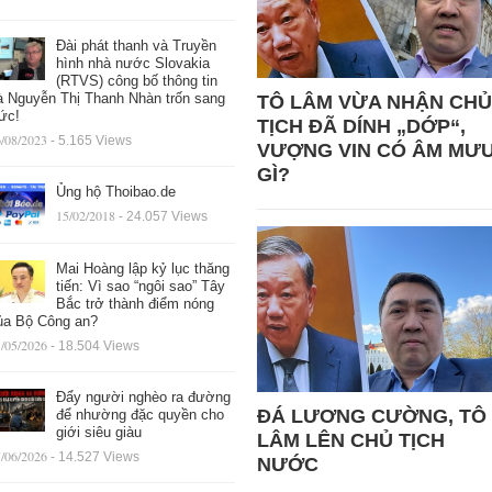
Đài phát thanh và Truyền
hình nhà nước Slovakia
(RTVS) công bố thông tin
à Nguyễn Thị Thanh Nhàn trốn sang
TÔ LÂM VỪA NHẬN CHỦ
ức!
TỊCH ĐÃ DÍNH „DỚP“,
/08/2023
- 5.165 Views
VƯỢNG VIN CÓ ÂM MƯ
GÌ?
Ủng hộ Thoibao.de
15/02/2018
- 24.057 Views
Mai Hoàng lập kỷ lục thăng
tiến: Vì sao “ngôi sao” Tây
Bắc trở thành điểm nóng
ủa Bộ Công an?
/05/2026
- 18.504 Views
Đẩy người nghèo ra đường
ĐÁ LƯƠNG CƯỜNG, TÔ
để nhường đặc quyền cho
giới siêu giàu
LÂM LÊN CHỦ TỊCH
/06/2026
- 14.527 Views
NƯỚC