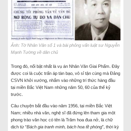
Ảnh: Tờ Nhân Văn số 1 và bài phỏng vấn luật sư Nguyễn
Mạnh Tường về dân chủ
Trong đó, nổi bật nhất là vụ án Nhân Văn Giai Phẩm. Đây
được coi là cuộc trấn áp tàn bạo, vô sỉ tận cùng mà Đảng
CSVN khởi xướng, nhắm vào những trí thức hàng đầu
tại miền Bắc Việt Nam những năm 50, 60 của thế kỷ
trước.
Câu chuyện bắt đầu vào năm 1956, tại miền Bắc Việt
Nam; nhiều nhà văn, nghệ sĩ đã đứng lên tham gia một
phong trào văn học có tên là Trăm hoa đua nở, là chữ
dịch từ “
Bách gia tranh minh, bách hoa tề phóng
”, thời kỳ