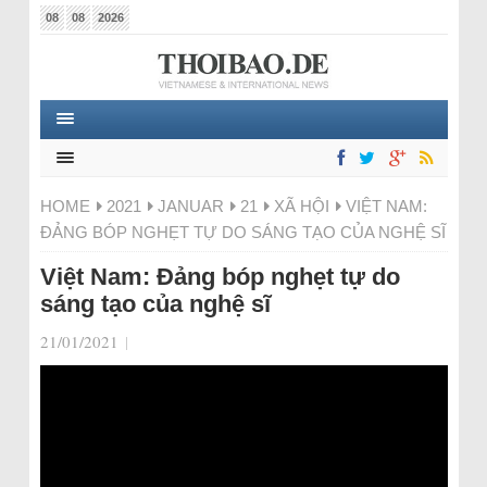
08
08
2026
HOME
2021
JANUAR
21
XÃ HỘI
VIỆT NAM:
ĐẢNG BÓP NGHẸT TỰ DO SÁNG TẠO CỦA NGHỆ SĨ
Việt Nam: Đảng bóp nghẹt tự do
sáng tạo của nghệ sĩ
21/01/2021
|