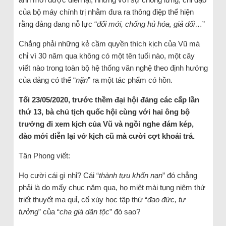
của bộ máy chính trị nhằm đưa ra thông điệp thể hiện
rằng đảng đang nỗ lực “
đổi mới, chống hủ hóa, giả dối
…”
Chẳng phải những kẻ cầm quyền thích kịch của Vũ mà
chỉ vì 30 năm qua không có một tên tuổi nào, một cây
viết nào trong toàn bộ hệ thống văn nghệ theo định hướng
của đảng có thể “
nặn
” ra một tác phẩm có hồn.
Tối 23/05/2020, trước thềm đại hội đảng các cấp lần
thứ 13, bà chủ tịch quốc hội cùng với hai ông bộ
trưởng đi xem kịch của Vũ và ngồi nghe đám kép,
đào mới diễn lại vở kịch cũ mà cười cợt khoái trá.
Tân Phong viết:
Họ cười cái gì nhỉ? Cái “
thành tựu khốn nạn
” đó chẳng
phải là do mấy chục năm qua, họ miệt mài tụng niệm thứ
triết thuyết ma quỉ, cổ xúy học tập thứ “
đạo đức, tư
tưởng
” của “
cha già dân tộc
” đó sao?