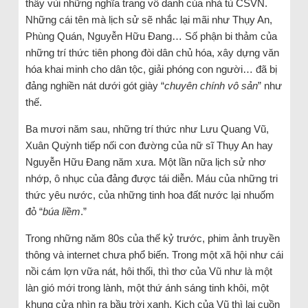
thây vùi những nghĩa trang vô danh của nhà tù CSVN.
Những cái tên mà lịch sử sẽ nhắc lại mãi như Thụy An,
Phùng Quán, Nguyễn Hữu Đang… Số phận bi thảm của
những trí thức tiên phong đòi dân chủ hóa, xây dựng văn
hóa khai minh cho dân tộc, giải phóng con người… đã bị
đảng nghiền nát dưới gót giày “
chuyên chính vô sản
” như
thế.
Ba mươi năm sau, những trí thức như Lưu Quang Vũ,
Xuân Quỳnh tiếp nối con đường của nữ sĩ Thụy An hay
Nguyễn Hữu Đang năm xưa. Một lần nữa lịch sử nhơ
nhớp, ô nhục của đảng được tái diễn. Máu của những tri
thức yêu nước, của những tinh hoa đất nước lại nhuốm
đỏ “
búa liềm
.”
Trong những năm 80s của thế kỷ trước, phim ảnh truyền
thông và internet chưa phổ biến. Trong một xã hội như cái
nồi cám lợn vữa nát, hôi thối, thì thơ của Vũ như là một
làn gió mới trong lành, một thứ ánh sáng tinh khôi, một
khung cửa nhìn ra bầu trời xanh. Kịch của Vũ thì lại cuồn