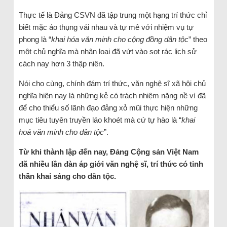
Thực tế là Đảng CSVN đã tập trung một hạng trí thức chỉ
biết mặc áo thụng vái nhau và tự mê với nhiệm vụ tự
phong là “
khai hóa văn minh cho cộng đồng dân tộc
” theo
một chủ nghĩa mà nhân loại đã vứt vào sọt rác lịch sử
cách nay hơn 3 thập niên.
Nói cho cùng, chính đám trí thức, văn nghệ sĩ xã hội chủ
nghĩa hiện nay là những kẻ có trách nhiệm nặng nề vì đã
để cho thiểu số lãnh đạo đảng xỏ mũi thực hiện những
mục tiêu tuyên truyền láo khoét mà cứ tự hào là “
khai
hoá văn minh cho dân tộc
”.
Từ khi thành lập đến nay, Đảng Cộng sản Việt Nam
đã nhiều lần đàn áp giới văn nghệ sĩ, trí thức có tinh
thần khai sáng cho dân tộc.