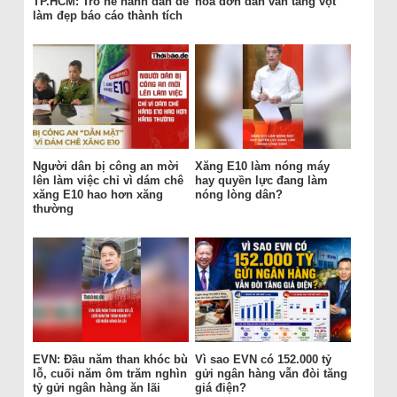
TP.HCM: Trò hề hành dân để
hóa đơn dân vẫn tăng vọt
làm đẹp báo cáo thành tích
Người dân bị công an mời
Xăng E10 làm nóng máy
lên làm việc chỉ vì dám chê
hay quyền lực đang làm
xăng E10 hao hơn xăng
nóng lòng dân?
thường
EVN: Đầu năm than khóc bù
Vì sao EVN có 152.000 tỷ
lỗ, cuối năm ôm trăm nghìn
gửi ngân hàng vẫn đòi tăng
tỷ gửi ngân hàng ăn lãi
giá điện?