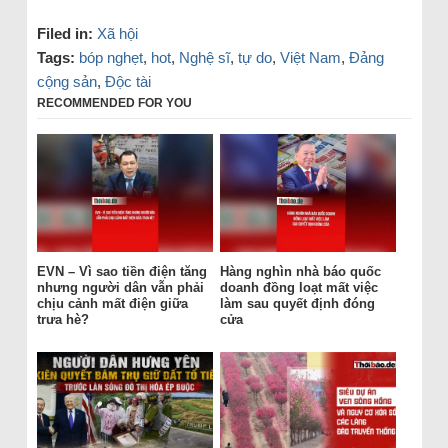
Filed in:
Xã hội
Tags:
bóp nghẹt
,
hot
,
Nghệ sĩ
,
tự do
,
Việt Nam
,
Đảng
cộng sản
,
Độc tài
RECOMMENDED FOR YOU
EVN – Vì sao tiền điện tăng
Hàng nghìn nhà báo quốc
nhưng người dân vẫn phải
doanh đồng loạt mất việc
chịu cảnh mất điện giữa
làm sau quyết định đóng
trưa hè?
cửa