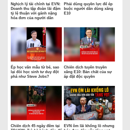
Nghịch lý tài chính tại EVN:
Phải dùng quyền lực để ép
Doanh thu tập đoàn lãi đậm
buộc người dân dùng xăng
tỷ lệ thuận với gánh nặng
E10
hóa đơn của người dân
Ép học văn mẫu từ bé, sao
Chiến dịch tuyên truyền
lại đòi học sinh tư duy đột
xăng E10: Bản chất của sự
phá như Steve Jobs?
áp đặt độc quyền
Chiến dịch 45 ngày đêm tại
EVN ôm lãi khổng lồ nhưng