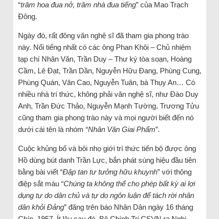
“
trăm hoa đua nở, trăm nhà đua tiếng
” của Mao Trạch
Đông.
Ngày đó, rất đông văn nghệ sĩ đã tham gia phong trào
này. Nổi tiếng nhất có các ông Phan Khôi – Chủ nhiệm
tạp chí Nhân Văn, Trần Duy – Thư ký tòa soạn, Hoàng
Cầm, Lê Đạt, Trần Dần, Nguyễn Hữu Đang, Phùng Cung,
Phùng Quán, Văn Cao, Nguyễn Tuân, bà Thụy An… Có
nhiều nhà trí thức, không phải văn nghệ sĩ, như Đào Duy
Anh, Trần Đức Thảo, Nguyễn Mạnh Tường, Trương Tửu
cũng tham gia phong trào này và mọi người biết đến nó
dưới cái tên là nhóm “
Nhân Văn Giai Phẩm
”.
Cuộc khủng bố và bôi nhọ giới trí thức tiến bộ được ông
Hồ dùng bút danh Trần Lực, bắn phát súng hiệu đầu tiên
bằng bài viết “
Đập tan tư tưởng hữu khuynh
” với thông
điệp sắt máu “
Chúng ta không thể cho phép bất kỳ ai lợi
dụng tự do dân chủ và tự do ngôn luận để tách rời nhân
dân khỏi Đảng
” đăng trên báo Nhân Dân ngày 16 tháng
Chín, 1957. Ít lâu sau đó, Bộ Chính Trị CSVN ra Nghị