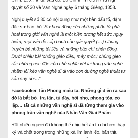
quyết số 30 về Văn Nghệ ngày 6 tháng Giêng, 1958.
Nghị quyết số 30 có nội dung như một bản đấu tố, đậm
đặc sự hận thù “
Sự hoạt động của những phần tử phá
hoại trong giới văn nghệ là một hiện tượng hết sức nguy
hiểm, một vấn đề cấp bách cần giải quyết (…) Chúng
truyền bá những tài liệu và những báo chí phản động.
Dưới chiêu bài ‘chống giáo điều, máy móc,’ chúng gieo
rắc những nọc độc của chủ nghĩa xét lại trong văn nghệ,
nhằm lôi kéo văn nghệ sĩ đi vào con đường nghệ thuật tư
sản suy đồi
…”
Facebooker Tân Phong miêu tả: Những gì diễn ra sau
đó là bắt bớ, tra tấn, tù đày, bôi nhọ, phong tỏa, cô
lập… tất cả những văn nghệ sĩ đã từng tham gia vào
phong trào văn nghệ của Nhân Văn Giai Phẩm.
Rất nhiều người đã không thể chịu hết án tù dài hơn thập
kỷ và chết trong trong những xà lim lạnh lẽo, bẩn thỉu,