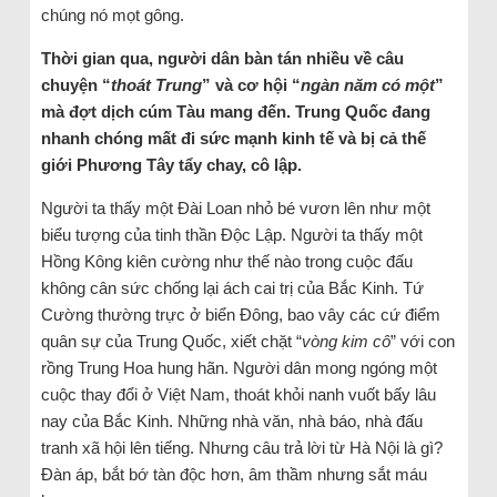
chúng nó mọt gông.
Thời gian qua, người dân bàn tán nhiều về câu
chuyện “
thoát Trung
” và cơ hội “
ngàn năm có một
”
mà đợt dịch cúm Tàu mang đến. Trung Quốc đang
nhanh chóng mất đi sức mạnh kinh tế và bị cả thế
giới Phương Tây tẩy chay, cô lập.
Người ta thấy một Đài Loan nhỏ bé vươn lên như một
biểu tượng của tinh thần Độc Lập. Người ta thấy một
Hồng Kông kiên cường như thế nào trong cuộc đấu
không cân sức chống lại ách cai trị của Bắc Kinh. Tứ
Cường thường trực ở biển Đông, bao vây các cứ điểm
quân sự của Trung Quốc, xiết chặt “
vòng kim cô
” với con
rồng Trung Hoa hung hãn. Người dân mong ngóng một
cuộc thay đổi ở Việt Nam, thoát khỏi nanh vuốt bấy lâu
nay của Bắc Kinh. Những nhà văn, nhà báo, nhà đấu
tranh xã hội lên tiếng. Nhưng câu trả lời từ Hà Nội là gì?
Đàn áp, bắt bớ tàn độc hơn, âm thầm nhưng sắt máu