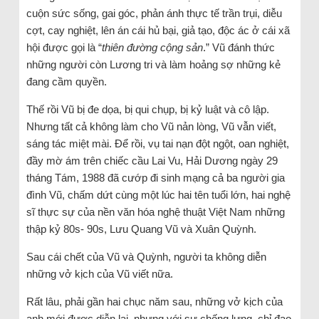
cuộn sức sống, gai góc, phản ánh thực tế trần trụi, diễu
cợt, cay nghiệt, lên án cái hủ bại, giả tạo, độc ác ở cái xã
hội được gọi là “
thiên đường cộng sản
.” Vũ đánh thức
những người còn Lương tri và làm hoảng sợ những kẻ
đang cầm quyền.
Thế rồi Vũ bị đe dọa, bị qui chụp, bị kỷ luật và cô lập.
Nhưng tất cả không làm cho Vũ nản lòng, Vũ vẫn viết,
sáng tác miệt mài. Để rồi, vụ tai nạn đột ngột, oan nghiệt,
đầy mờ ám trên chiếc cầu Lai Vu, Hải Dương ngày 29
tháng Tám, 1988 đã cướp đi sinh mạng cả ba người gia
đình Vũ, chấm dứt cùng một lúc hai tên tuổi lớn, hai nghệ
sĩ thực sự của nền văn hóa nghệ thuật Việt Nam những
thập kỷ 80s- 90s, Lưu Quang Vũ và Xuân Quỳnh.
Sau cái chết của Vũ và Quỳnh, người ta không diễn
những vở kịch của Vũ viết nữa.
Rất lâu, phải gần hai chục năm sau, những vở kịch của
anh mới được diễn lại, nhưng với sự chống lưng, chỉ đạo