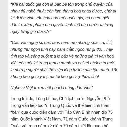
“
Khi hai quốc gia còn là bạn bè tôn trọng chủ quyền của
nhau thì nghệ thuật còn làm thăng hoa nhau được, chứ ai
lại đi tôn vinh văn hóa của một quốc gia, nó chém giết
dân ta, xâm phạm chủ quyền lãnh thổ của nước ta từng
ngày từng giờ được
?”
“
Các văn nghệ sĩ, các fans hâm mộ những soái ca, tỉ tỉ,
những thứ ngôn tình hay nam thần ngọc nữ gì đó… hãy
tỉnh táo và sáng suốt mà lo bảo vệ những giá trị văn hoá
Việt còn sót lại trong mong manh và chỉ có chúng ta mới
là những người phải thể hiện lòng tự tôn dân tộc mình. Tôi
không kêu gọi kỳ thị mà tôi kêu gọi sự thức tỉnh!
Nghệ sĩ Việt trước hết phải là công dân Việt
.“
Trong khi đó, Tổng bí thư, Chủ tịch nước Nguyễn Phú
Trọng vẫn tiếp tục “i” Trung Quốc và thể hiện tinh thần
“
hèn
” qua cuộc điện đàm với Tập Cận Bình nhân dịp 75
năm Quốc khánh Việt Nam, 71 năm Quốc khánh Trung
Quốc và trong năm kỷ niệm 70 năm thiết lập quan hệ