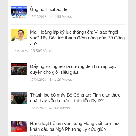
Ủng hộ Thoibao.de
15/02/2018
- 24.066 Views
Mai Hoàng lập kỷ lục thăng tiến: Vì sao “ngôi
sao” Tây Bắc trở thành điểm nóng của Bộ Công
an?
11/05/2026
- 18.509 Views
Đẩy người nghèo ra đường để nhường đặc
quyền cho giới siêu giàu
17/06/2026
- 14.528 Views
Thanh lọc bộ máy Bộ Công an: Tinh giản thực
chất hay vẫn là màn trình diễn lấy lệ?
16/06/2026
- 4.942 Views
Hàng loạt trẻ em ven sông Hồng viết tâm thư
khẩn cầu bà Ngô Phương Ly cứu giúp