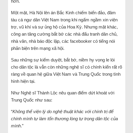
hơn.
Một mặt, Hà Nội lên án Bắc Kinh chiếm biển đảo, đâm
tàu cá ngư dân Việt Nam trong khi ngấm ngầm xin viện
trợ, vũ khí và sự ủng hộ của Hoa Kỳ. Nhưng mặt khác,
công an tăng cường bắt bớ các nhà đấu tranh dân chủ,
nhà văn, nhà báo độc lập, các facebooker có tiếng nói
phản biện trên mạng xã hội.
Sau những sự kiểm duyệt, bắt bớ, niềm hy vọng le lói
cho dân tộc là vẫn còn những nghệ sĩ có chính kiến rất rõ
ràng về quan hệ giữa Việt Nam và Trung Quốc trong tình
hình hiện tại.
Như Nghệ sĩ Thành Lộc nêu quan điểm dứt khoát với
Trung Quốc như sau:
“
Không thể viện lý do nghệ thuật khác với chính trị để
chính mình tự làm tổn thương lòng tự trọng dân tộc của
mình
.”