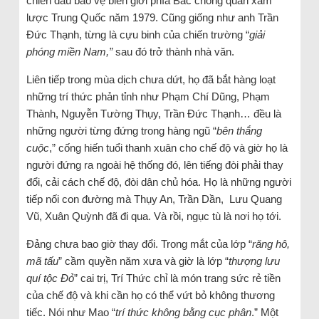
chiến đấu bảo vệ biên giới phía Bắc chống quân xâm
lược Trung Quốc năm 1979. Cũng giống như anh Trần
Đức Thạnh, từng là cựu binh của chiến trường “
giải
phóng miền Nam,”
sau đó trở thành nhà văn.
Liên tiếp trong mùa dịch chưa dứt, họ đã bắt hàng loạt
những trí thức phản tỉnh như Phạm Chí Dũng, Phạm
Thành, Nguyễn Tường Thụy, Trần Đức Thạnh… đều là
những người từng đứng trong hàng ngũ “
bên thắng
cuộc
,” cống hiến tuổi thanh xuân cho chế độ và giờ họ là
người đứng ra ngoài hệ thống đó, lên tiếng đòi phải thay
đổi, cải cách chế độ, đòi dân chủ hóa. Họ là những người
tiếp nối con đường mà Thụy An, Trần Dần, Lưu Quang
Vũ, Xuân Quỳnh đã đi qua. Và rồi, ngục tù là nơi họ tới.
Đảng chưa bao giờ thay đổi. Trong mắt của lớp “
răng hô,
mã tấu
” cầm quyền năm xưa và giờ là lớp “
thượng lưu
quí tộc Đỏ
” cai trị, Trí Thức chỉ là món trang sức rẻ tiền
của chế độ và khi cần họ có thể vứt bỏ không thương
tiếc. Nói như Mao “
trí thức không bằng cục phân
.” Một