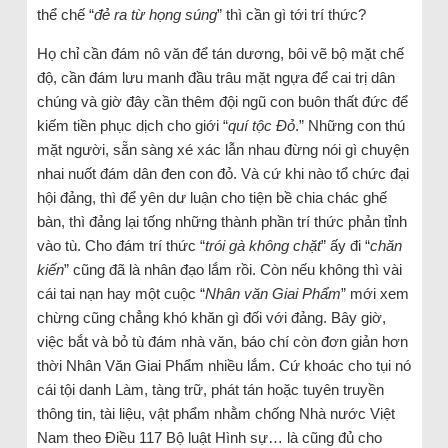
thể chế “
đẻ ra từ họng súng
” thì cần gì tới trí thức?
Họ chỉ cần đám nô văn để tán dương, bôi vẽ bộ mặt chế
độ, cần đám lưu manh đầu trâu mặt ngựa để cai trị dân
chúng và giờ đây cần thêm đội ngũ con buôn thất đức để
kiếm tiền phục dịch cho giới “
quí tộc Đỏ
.” Những con thú
mặt người, sẵn sàng xé xác lẫn nhau đừng nói gì chuyện
nhai nuốt đám dân đen con đỏ. Và cứ khi nào tổ chức đại
hội đảng, thì để yên dư luận cho tiện bề chia chác ghế
bàn, thì đảng lại tống những thành phần trí thức phản tỉnh
vào tù. Cho đám trí thức “
trói gà không chặt
” ấy đi “
chăn
kiến
” cũng đã là nhân đạo lắm rồi. Còn nếu không thì vài
cái tai nạn hay một cuộc “
Nhân văn Giai Phẩm
” mới xem
chừng cũng chẳng khó khăn gì đối với đảng. Bây giờ,
việc bắt và bỏ tù đám nhà văn, báo chí còn đơn giản hơn
thời Nhân Văn Giai Phẩm nhiều lắm. Cứ khoác cho tụi nó
cái tội danh Làm, tàng trữ, phát tán hoặc tuyên truyền
thông tin, tài liệu, vật phẩm nhằm chống Nhà nước Việt
Nam theo Điều 117 Bộ luật Hình sự… là cũng đủ cho