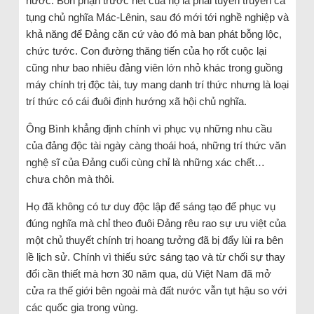
nước. Bổn phận trước hết của họ là phải tuyên truyền ca
tụng chủ nghĩa Mác-Lênin, sau đó mới tới nghề nghiệp và
khả năng để Đảng căn cứ vào đó mà ban phát bỗng lộc,
chức tước. Con đường thăng tiến của họ rốt cuộc lại
cũng như bao nhiêu đảng viên lớn nhỏ khác trong guồng
máy chính trị độc tài, tuy mang danh trí thức nhưng là loại
trí thức có cái đuôi định hướng xã hội chủ nghĩa.
Ông Bình khẳng định chính vì phục vụ những nhu cầu
của đảng độc tài ngày càng thoái hoá, những trí thức văn
nghệ sĩ của Đảng cuối cùng chỉ là những xác chết…
chưa chôn mà thôi.
Họ đã không có tư duy độc lập để sáng tạo để phục vụ
đúng nghĩa mà chỉ theo đuôi Đảng rêu rao sự ưu việt của
một chủ thuyết chính trị hoang tưởng đã bị đẩy lùi ra bên
lề lịch sử. Chính vì thiếu sức sáng tạo và từ chối sự thay
đổi cần thiết mà hơn 30 năm qua, dù Việt Nam đã mở
cửa ra thế giới bên ngoài mà đất nước vẫn tụt hậu so với
các quốc gia trong vùng.