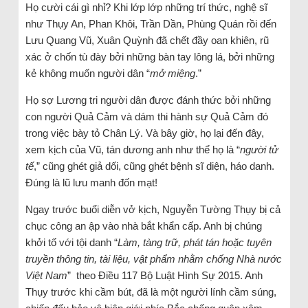
Họ cười cái gì nhỉ? Khi lớp lớp những trí thức, nghệ sĩ
như Thụy An, Phan Khôi, Trần Dần, Phùng Quán rồi đến
Lưu Quang Vũ, Xuân Quỳnh đã chết đầy oan khiên, rũ
xác ở chốn tù đày bởi những bàn tay lông lá, bởi những
kẻ không muốn người dân “
mở miệng
.”
Họ sợ Lương tri người dân được đánh thức bởi những
con người Quả Cảm và dám thi hành sự Quả Cảm đó
trong việc bày tỏ Chân Lý. Và bây giờ, họ lại đến đây,
xem kịch của Vũ, tán dương anh như thể họ là “
người tử
tế
,” cũng ghét giả dối, cũng ghét bệnh sĩ diện, háo danh.
Đúng là lũ lưu manh đốn mạt!
Ngay trước buổi diễn vở kịch, Nguyễn Tường Thụy bị cả
chục công an ập vào nhà bắt khẩn cấp. Anh bị chúng
khởi tố với tội danh “
Làm, tàng trữ, phát tán hoặc tuyên
truyền thông tin, tài liệu, vật phẩm nhằm chống Nhà nước
Việt Nam
” theo Điều 117 Bộ Luật Hình Sự 2015. Anh
Thụy trước khi cầm bút, đã là một người lính cầm súng,