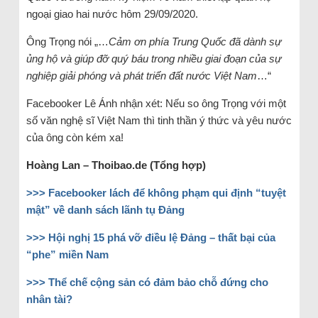
ngoại giao hai nước hôm 29/09/2020.
Ông Trọng nói „…
Cảm ơn phía Trung Quốc đã dành sự
ủng hộ và giúp đỡ quý báu trong nhiều giai đoạn của sự
nghiệp giải phóng và phát triển đất nước Việt Nam
…“
Facebooker Lê Ánh nhận xét: Nếu so ông Trọng với một
số văn nghệ sĩ Việt Nam thì tinh thần ý thức và yêu nước
của ông còn kém xa!
Hoàng Lan – Thoibao.de (Tổng hợp)
>>>
Facebooker lách để không phạm qui định “tuyệt
mật” về danh sách lãnh tụ Đảng
>>>
Hội nghị 15 phá vỡ điều lệ Đảng – thất bại của
“phe” miền Nam
>>>
Thể chế cộng sản có đảm bảo chỗ đứng cho
nhân tài?