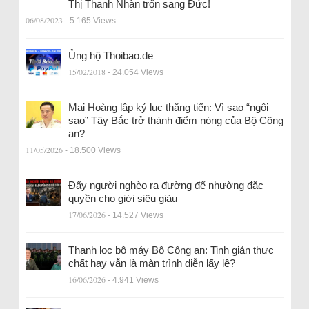
Thị Thanh Nhàn trốn sang Đức!
06/08/2023
- 5.165 Views
Ủng hộ Thoibao.de
15/02/2018
- 24.054 Views
Mai Hoàng lập kỷ lục thăng tiến: Vì sao “ngôi
sao” Tây Bắc trở thành điểm nóng của Bộ Công
an?
11/05/2026
- 18.500 Views
Đẩy người nghèo ra đường để nhường đặc
quyền cho giới siêu giàu
17/06/2026
- 14.527 Views
Thanh lọc bộ máy Bộ Công an: Tinh giản thực
chất hay vẫn là màn trình diễn lấy lệ?
16/06/2026
- 4.941 Views