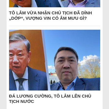
TÔ LÂM VỪA NHẬN CHỦ TỊCH ĐÃ DÍNH
„DỚP“, VƯỢNG VIN CÓ ÂM MƯU GÌ?
ĐÁ LƯƠNG CƯỜNG, TÔ LÂM LÊN CHỦ
TỊCH NƯỚC