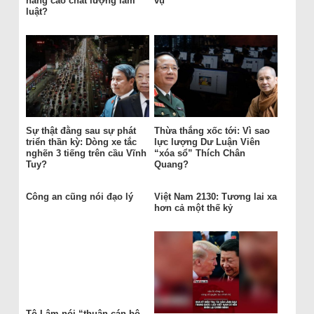
nâng cao chất lượng làm
vụ
luật?
Sự thật đằng sau sự phát
Thừa thắng xốc tới: Vì sao
triển thần kỳ: Dòng xe tắc
lực lượng Dư Luận Viên
nghẽn 3 tiếng trên cầu Vĩnh
“xóa sổ” Thích Chân
Tuy?
Quang?
Công an cũng nói đạo lý
Việt Nam 2130: Tương lai xa
hơn cả một thế kỷ
Tô Lâm nói “thuận cán bộ,