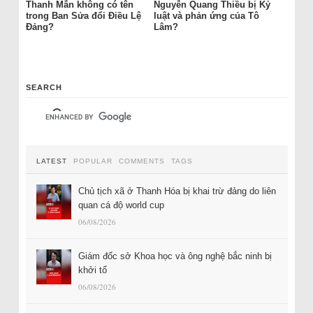
Thanh Mẫn không có tên
Nguyễn Quang Thiều bị Kỷ
trong Ban Sửa đổi Điều Lệ
luật và phản ứng của Tô
Đảng?
Lâm?
SEARCH
LATEST
POPULAR
COMMENTS
TAGS
Chủ tịch xã ở Thanh Hóa bị khai trừ đảng do liên
quan cá độ world cup
06/08/2026
Giám đốc sở Khoa học và ông nghệ bắc ninh bị
khởi tố
06/08/2026