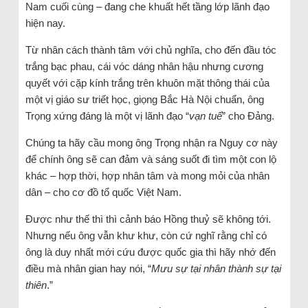
Nam cuối cùng – đang che khuất hết tầng lớp lãnh đạo
hiện nay.
Từ nhân cách thành tâm với chủ nghĩa, cho đến đầu tóc
trắng bạc phau, cái vóc dáng nhân hậu nhưng cương
quyết với cặp kính trắng trên khuôn mặt thông thái của
một vị giáo sư triết học, giọng Bắc Hà Nội chuẩn, ông
Trọng xứng đáng là một vị lãnh đạo “
vạn tuế
” cho Đảng.
Chúng ta hãy cầu mong ông Trọng nhận ra Nguy cơ này
để chính ông sẽ can đảm và sáng suốt đi tìm một con lộ
khác – hợp thời, hợp nhân tâm và mong mỏi của nhân
dân – cho cơ đồ tổ quốc Việt Nam.
Được như thế thì thì cảnh báo Hồng thuỷ sẽ không tới.
Nhưng nếu ông vẫn khư khư, còn cứ nghĩ rằng chỉ có
ông là duy nhất mới cứu được quốc gia thì hãy nhớ đến
điều mà nhân gian hay nói, “
Mưu sự tại nhân thành sự tại
thiên
.”