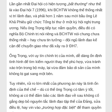
Lần gần nhất Đại hội có hiện tượng „
bất thường
“ như thế
là vào Đại hội 7 (1996), khi BCHTW không thể thống nhất
vị trí lãnh đạo, và phải hơn 1 năm sau mới bầu ông Lê
Khả Phiêu giữ chức Tổng bí thư ở một kỳ hội nghị trung
ương. Nếu ông Trọng tiếp tục nắm quyền, điều đó có
nghĩa Bộ Chính trị nói riêng và BCHTW nói chung chưa
thống nhất – hay chưa tin tưởng – đội ngũ lãnh đạo kế
cận để chuyển giao như đã xảy ra ở ĐH7.
Ông Trọng, với uy tín chính trị của mình, dễ dàng ổn định
tình hình để tìm kiếm người thay thế phù hợp, vừa tránh
xáo trộn trong bộ máy, lại vừa đảm bảo di sản của mình
không bị gạt sang một bên.
Tuy nhiên, rủi ro lớn nhất của phương án này là tính ổn
định của thể chế – dù có thể ông Trọng có tâm ý tốt,
không ai có thể đảm bảo các lãnh đạo về sau không cố
gắng dẹp bỏ nguyên tắc lãnh đạo tập thể của Đảng, sửa
điều lệ, hay vin vào „
trường hợp đặc biệt
“ để tham quyền