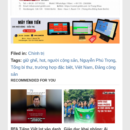
Filed in:
Chính trị
Tags:
giữ ghế
,
hot
,
người cộng sản
,
Nguyễn Phú Trọng
,
Tổng bí thư
,
trường hợp đặc biệt
,
Việt Nam
,
Đảng cộng
sản
RECOMMENDED FOR YOU
RFA Tiếng Việt lọt vào danh
Giáo dục khai phóng: Ai