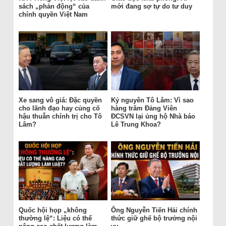
sách „phản động“ của
mới đang sợ tự do tư duy
chính quyền Việt Nam
Xe sang vô giá: Đặc quyền
Kỷ nguyên Tô Lâm: Vì sao
cho lãnh đạo hay củng cố
hàng trăm Đảng Viên
hậu thuẫn chính trị cho Tô
ĐCSVN lại ủng hộ Nhà báo
Lâm?
Lê Trung Khoa?
Quốc hội họp „không
Ông Nguyễn Tiến Hải chính
thường lệ“: Liệu có thể
thức giữ ghế bộ trưởng nội