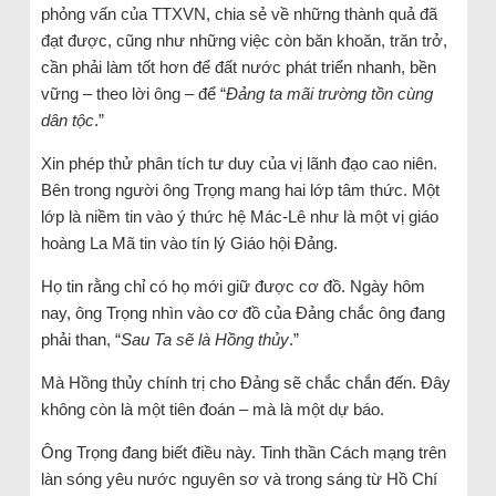
phỏng vấn của TTXVN, chia sẻ về những thành quả đã
đạt được, cũng như những việc còn băn khoăn, trăn trở,
cần phải làm tốt hơn để đất nước phát triển nhanh, bền
vững – theo lời ông – để “
Đảng ta mãi trường tồn cùng
dân tộc
.”
Xin phép thử phân tích tư duy của vị lãnh đạo cao niên.
Bên trong người ông Trọng mang hai lớp tâm thức. Một
lớp là niềm tin vào ý thức hệ Mác-Lê như là một vị giáo
hoàng La Mã tin vào tín lý Giáo hội Đảng.
Họ tin rằng chỉ có họ mới giữ được cơ đồ. Ngày hôm
nay, ông Trọng nhìn vào cơ đồ của Đảng chắc ông đang
phải than, “
Sau Ta sẽ là Hồng thủy
.”
Mà Hồng thủy chính trị cho Đảng sẽ chắc chắn đến. Đây
không còn là một tiên đoán – mà là một dự báo.
Ông Trọng đang biết điều này. Tinh thần Cách mạng trên
làn sóng yêu nước nguyên sơ và trong sáng từ Hồ Chí