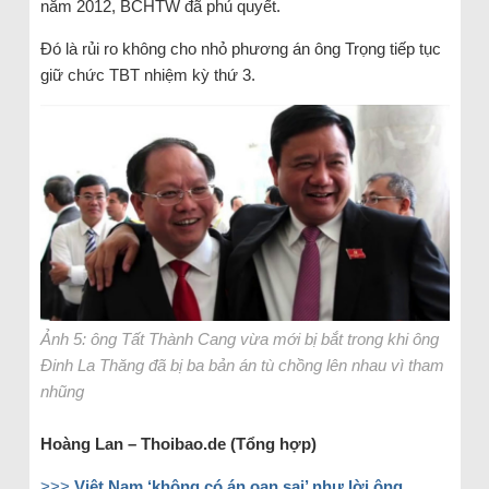
năm 2012, BCHTW đã phủ quyết.
Đó là rủi ro không cho nhỏ phương án ông Trọng tiếp tục
giữ chức TBT nhiệm kỳ thứ 3.
Ảnh 5: ông Tất Thành Cang vừa mới bị bắt trong khi ông
Đinh La Thăng đã bị ba bản án tù chồng lên nhau vì tham
nhũng
Hoàng Lan – Thoibao.de (Tổng hợp)
>>>
Việt Nam ‘không có án oan sai’ như lời ông