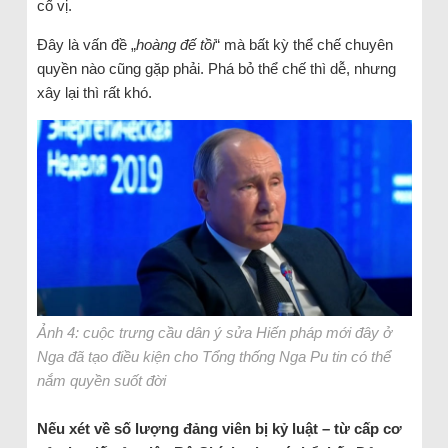
cố vị.
Đây là vấn đề „
hoàng đế tồi
“ mà bất kỳ thể chế chuyên
quyền nào cũng gặp phải. Phá bỏ thể chế thì dễ, nhưng
xây lại thì rất khó.
Ảnh 4: cuộc trưng cầu dân ý sửa Hiến pháp mới đây ở
Nga đã tạo điều kiện cho Tổng thống Nga Pu tin có thể
nắm quyền suốt đời
Nếu xét về số lượng đảng viên bị kỷ luật – từ cấp cơ