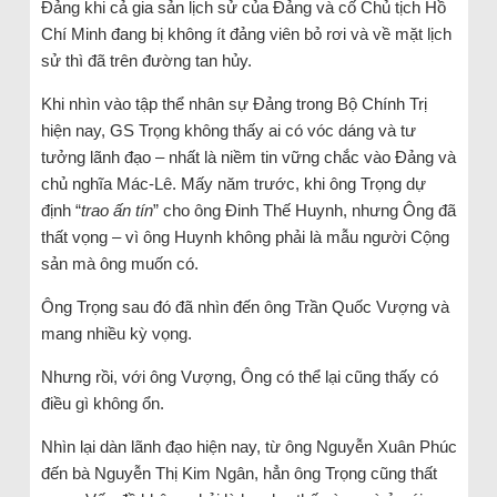
Đảng khi cả gia sản lịch sử của Đảng và cố Chủ tịch Hồ
Chí Minh đang bị không ít đảng viên bỏ rơi và về mặt lịch
sử thì đã trên đường tan hủy.
Khi nhìn vào tập thể nhân sự Đảng trong Bộ Chính Trị
hiện nay, GS Trọng không thấy ai có vóc dáng và tư
tưởng lãnh đạo – nhất là niềm tin vững chắc vào Đảng và
chủ nghĩa Mác-Lê. Mấy năm trước, khi ông Trọng dự
định “
trao ấn tín
” cho ông Đinh Thế Huynh, nhưng Ông đã
thất vọng – vì ông Huynh không phải là mẫu người Cộng
sản mà ông muốn có.
Ông Trọng sau đó đã nhìn đến ông Trần Quốc Vượng và
mang nhiều kỳ vọng.
Nhưng rồi, với ông Vượng, Ông có thể lại cũng thấy có
điều gì không ổn.
Nhìn lại dàn lãnh đạo hiện nay, từ ông Nguyễn Xuân Phúc
đến bà Nguyễn Thị Kim Ngân, hẳn ông Trọng cũng thất