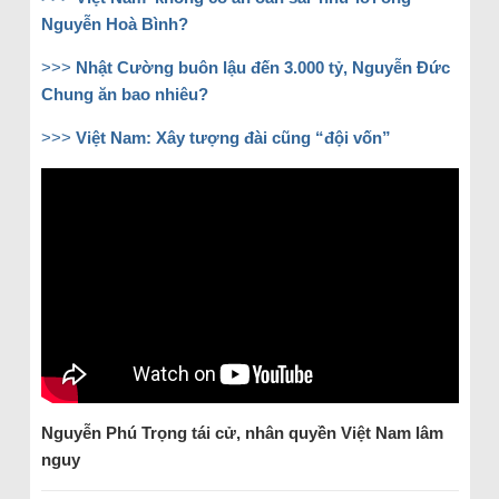
Nguyễn Hoà Bình?
>>>
Nhật Cường buôn lậu đến 3.000 tỷ, Nguyễn Đức
Chung ăn bao nhiêu?
>>>
Việt Nam: Xây tượng đài cũng “đội vốn”
Nguyễn Phú Trọng tái cử, nhân quyền Việt Nam lâm
nguy