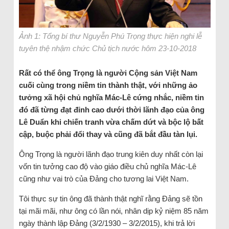
Ảnh 1: Tổng bí thư Nguyễn Phú Trọng thực hiện nghi lễ
tuyên thệ nhậm chức Chủ tịch nước hôm 23-10-2018
Rất có thể ông Trọng là người Cộng sản Việt Nam
cuối cùng trong niềm tin thành thật, với những ảo
tưởng xã hội chủ nghĩa Mác-Lê cứng nhắc, niềm tin
đó đã từng đạt đỉnh cao dưới thời lãnh đạo của ông
Lê Duẩn khi chiến tranh vừa chấm dứt và bộc lộ bất
cập, buộc phải đổi thay và cũng đã bắt đầu tàn lụi.
Ông Trọng là người lãnh đạo trung kiên duy nhất còn lại
vốn tin tưởng cao độ vào giáo điều chủ nghĩa Mác-Lê
cũng như vai trò của Đảng cho tương lai Việt Nam.
Tôi thực sự tin ông đã thành thật nghĩ rằng Đảng sẽ tồn
tại mãi mãi, như ông có lần nói, nhân dịp kỷ niệm 85 năm
ngày thành lập Đảng (3/2/1930 – 3/2/2015), khi trả lời