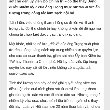
sở cho đến ủy viên Bộ Chính trị – có thể thấy Đảng
dưới nhiệm kỳ 2 của ông Trọng thực sự tạo được ấn
tượng trong công tác làm sạch nội bộ.
Tất nhiên, việc chống tham nhũng có đi liền với thanh
trừng các đối thủ chính trị hay không là vấn đề để ngỏ mà
chúng ta chưa biết được câu trả lời xác đáng.
Mặt khác, những nỗ lực „
đốt lò
“ của ông Trọng xuất phát
từ trên xuống, bằng cách tập trung nhiều hơn quyền lực
cho các cơ quan thanh tra, giám sát như Ủy ban Kiểm tra
TW hay Thanh tra Chính phủ. Hệ lụy của việc tập trung
quyền lực này sẽ rất lớn, nếu không có ai „
giám sát
người giám sát
„.
Tình thế lưỡng nan này có thể giải quyết bằng việc tạo
điều kiện cho quá trình giám sát từ dưới lên – sự tham
gia của người dân và các tổ chức dân sự. Nhưng trong 2
nhiệm kỳ vừa qua, chưa có nhiều biến chuyển cho thay
đổi này: Luật về Hội sau hơn 20 năm thảo luận vẫn chưa