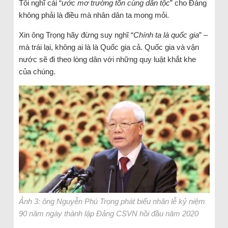
Tôi nghĩ cái “
ước mơ trường tồn cùng dân tộc
” cho Đảng
không phải là điều mà nhân dân ta mong mỏi.
Xin ông Trọng hãy đừng suy nghĩ “
Chính ta là quốc gia
” –
mà trái lại, không ai là là Quốc gia cả. Quốc gia và vận
nước sẽ đi theo lòng dân với những quy luật khắt khe
của chúng.
Ảnh 3: ông Nguyễn Phú Trọng phát biểu nhân lễ kỷ niệm
90 năm ngày thành lập Đảng CSVN hồi đầu năm 2020