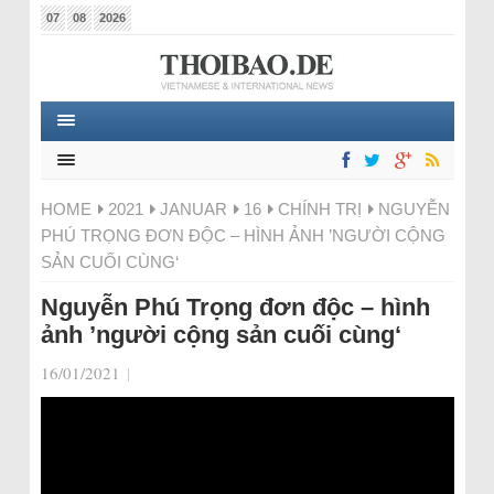
07
08
2026
HOME
2021
JANUAR
16
CHÍNH TRỊ
NGUYỄN
PHÚ TRỌNG ĐƠN ĐỘC – HÌNH ẢNH ’NGƯỜI CỘNG
SẢN CUỐI CÙNG‘
Nguyễn Phú Trọng đơn độc – hình
ảnh ’người cộng sản cuối cùng‘
16/01/2021
|