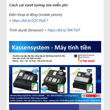
Cách cài vượt tường lửa miễn phí:
Điện thoại di động (mobile phone)
=
https://bit.ly/2QCRpE7
Trình duyệt (browser) =
https://bit.ly/3hKTidT