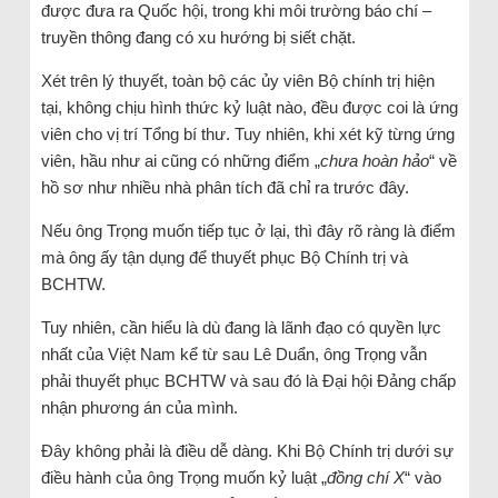
được đưa ra Quốc hội, trong khi môi trường báo chí –
truyền thông đang có xu hướng bị siết chặt.
Xét trên lý thuyết, toàn bộ các ủy viên Bộ chính trị hiện
tại, không chịu hình thức kỷ luật nào, đều được coi là ứng
viên cho vị trí Tổng bí thư. Tuy nhiên, khi xét kỹ từng ứng
viên, hầu như ai cũng có những điểm „
chưa hoàn hảo
“ về
hồ sơ như nhiều nhà phân tích đã chỉ ra trước đây.
Nếu ông Trọng muốn tiếp tục ở lại, thì đây rõ ràng là điểm
mà ông ấy tận dụng để thuyết phục Bộ Chính trị và
BCHTW.
Tuy nhiên, cần hiểu là dù đang là lãnh đạo có quyền lực
nhất của Việt Nam kể từ sau Lê Duẩn, ông Trọng vẫn
phải thuyết phục BCHTW và sau đó là Đại hội Đảng chấp
nhận phương án của mình.
Đây không phải là điều dễ dàng. Khi Bộ Chính trị dưới sự
điều hành của ông Trọng muốn kỷ luật „
đồng chí X
“ vào