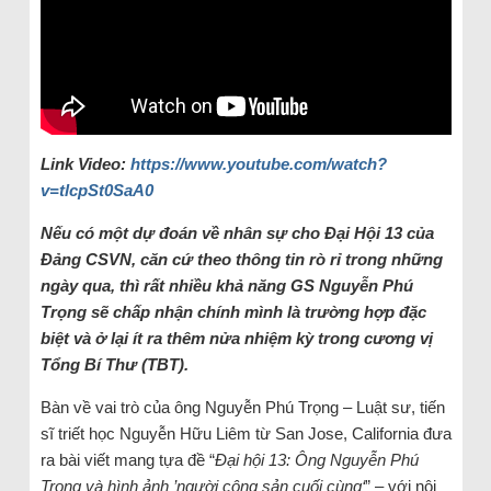
Link Video:
https://www.youtube.com/watch?
v=tlcpSt0SaA0
Nếu có một dự đoán về nhân sự cho Đại Hội 13 của
Đảng CSVN, căn cứ theo thông tin rò rỉ trong những
ngày qua, thì rất nhiều khả năng GS Nguyễn Phú
Trọng sẽ chấp nhận chính mình là trường hợp đặc
biệt và ở lại ít ra thêm nửa nhiệm kỳ trong cương vị
Tổng Bí Thư (TBT).
Bàn về vai trò của ông Nguyễn Phú Trọng – Luật sư, tiến
sĩ triết học Nguyễn Hữu Liêm từ San Jose, California đưa
ra bài viết mang tựa đề “
Đại hội 13: Ông Nguyễn Phú
Trọng và hình ảnh ’người cộng sản cuối cùng‘
” – với nội