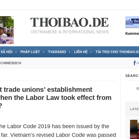
 đã được chính thức xác nhận
3 Jahren ago
XÃ HỘI
PHÁP LUẬT
TV&RADIO
LIÊN HỆ
TÀI TRỢ CHO THOIBAO.D
CHINESISCH
F
SEARC
 trade unions’ establishment
hen the Labor Law took effect from
?
LAT
the Labor Code 2019 has been issued by the
far. Vietnam’s revised Labor Code was passed