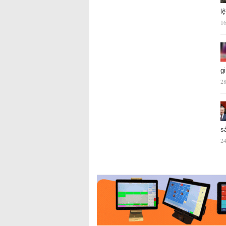
l
16
g
28
s
24