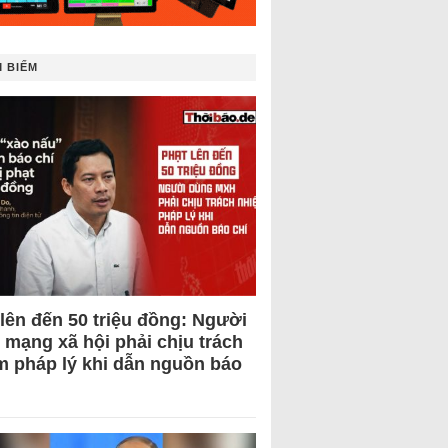
 BIẾM
 lên đến 50 triệu đồng: Người
 mạng xã hội phải chịu trách
m pháp lý khi dẫn nguồn báo