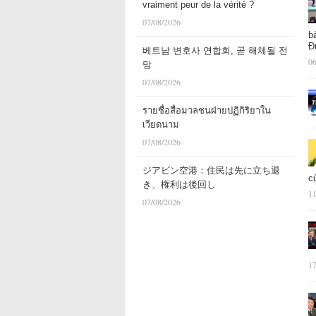
vraiment peur de la vérité ?
07/08/2026
b
Đ
베트남 변호사 연합회, 곧 해체될 전
06
망
07/08/2026
รายชื่อสื่อมวลชนฝ่ายปฏิกิริยาใน
เวียดนาม
07/08/2026
ジアビン空港：住民は先に立ち退
c
き、権利は後回し
11
07/08/2026
17