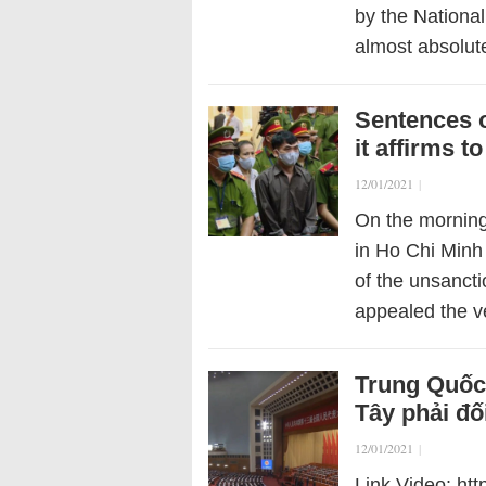
by the Nationa
almost absolut
Sentences 
it affirms t
12/01/2021
|
On the morning
in Ho Chi Minh
of the unsanct
appealed the v
Trung Quốc 
Tây phải đố
12/01/2021
|
Link Video: h