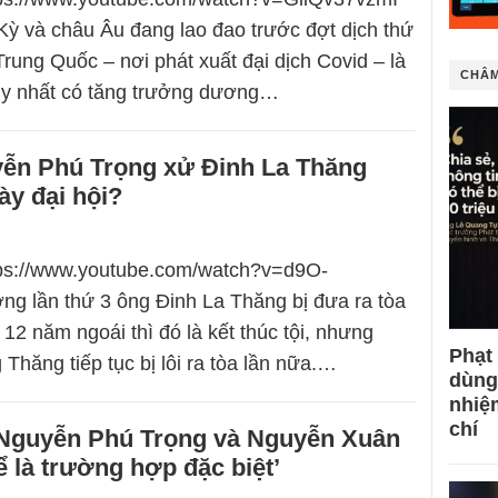
Kỳ và châu Âu đang lao đao trước đợt dịch thứ
Trung Quốc – nơi phát xuất đại dịch Covid – là
CHÂM
y nhất có tăng trưởng dương…
yễn Phú Trọng xử Đinh La Thăng
ày đại hội?
ttps://www.youtube.com/watch?v=d9O-
 lần thứ 3 ông Đinh La Thăng bị đưa ra tòa
12 năm ngoái thì đó là kết thúc tội, nhưng
Phạt
Thăng tiếp tục bị lôi ra tòa lần nữa.…
dùng
nhiệ
chí
: Nguyễn Phú Trọng và Nguyễn Xuân
ể là trường hợp đặc biệt’