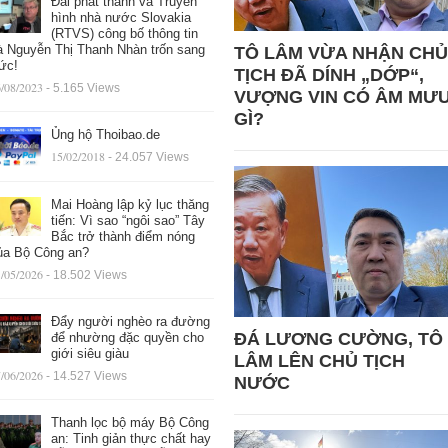
Đài phát thanh và Truyền
hình nhà nước Slovakia
(RTVS) công bố thông tin
à Nguyễn Thị Thanh Nhàn trốn sang
TÔ LÂM VỪA NHẬN CHỦ
ức!
TỊCH ĐÃ DÍNH „DỚP“,
/08/2023
- 5.165 Views
VƯỢNG VIN CÓ ÂM MƯ
GÌ?
Ủng hộ Thoibao.de
15/02/2018
- 24.057 Views
Mai Hoàng lập kỷ lục thăng
tiến: Vì sao “ngôi sao” Tây
Bắc trở thành điểm nóng
ủa Bộ Công an?
/05/2026
- 18.502 Views
Đẩy người nghèo ra đường
ĐÁ LƯƠNG CƯỜNG, TÔ
để nhường đặc quyền cho
giới siêu giàu
LÂM LÊN CHỦ TỊCH
/06/2026
- 14.527 Views
NƯỚC
Thanh lọc bộ máy Bộ Công
an: Tinh giản thực chất hay