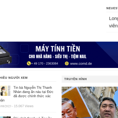
NEUES
Lon
viên
HIỀU NGƯỜI XEM
TRUYỀN HÌNH
Tin bà Nguyễn Thị Thanh
Nhàn đang ẩn náu tại Đức
đã được chính thức xác
hận
/08/2023
- 15.067 Views