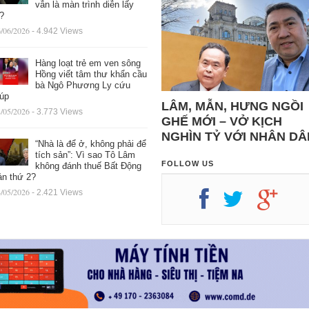
vẫn là màn trình diễn lấy
ệ?
/06/2026
- 4.942 Views
Hàng loạt trẻ em ven sông
Hồng viết tâm thư khẩn cầu
bà Ngô Phương Ly cứu
iúp
LÂM, MẪN, HƯNG NGỒI
/05/2026
- 3.773 Views
GHẾ MỚI – VỞ KỊCH
NGHÌN TỶ VỚI NHÂN DÂ
“Nhà là để ở, không phải để
tích sản”: Vì sao Tô Lâm
FOLLOW US
không đánh thuế Bất Động
ản thứ 2?
/05/2026
- 2.421 Views