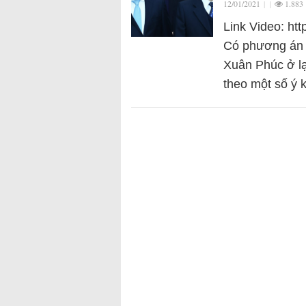
12/01/2021
|
|
1.883
Link Video: h
Có phương án 
Xuân Phúc ở lạ
theo một số ý 