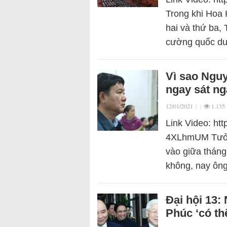
Trong khi Hoa 
hai và thứ ba, 
cường quốc du
Vì sao Ngu
ngay sát ng
12/01/2021
|
|
1.135
Link Video: h
4XLhmUM Tưởng
vào giữa tháng 
không, nay ông 
Đại hội 13
Phúc ‘có th