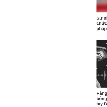
Sự n
chức
pháp
Hàng
bỗng
tay 