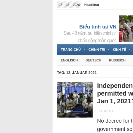
07
08
2026
Headline:
Tin bà Nguyễn Thị Thanh Nhàn đang ẩn náu tại Đức
Biểu tình tại VN
Sau 43 năm, sự kiện chính trị
chấn động toàn quốc
TRANG CHỦ
CHÍNH TRỊ
KINH TẾ
ENGLISCH
DEUTSCH
RUSSISCH
TAG:
12. JANUAR 2021
Independent
permitted w
Jan 1, 2021
12/01/2021
|
No decree for 
government so 