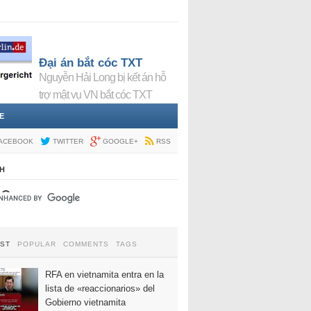
Đại án bắt cóc TXT
Nguyễn Hải Long bị kết án hỗ
trợ mật vụ VN bắt cóc TXT
E
ACEBOOK
TWITTER
GOOGLE+
RSS
H
EST
POPULAR
COMMENTS
TAGS
RFA en vietnamita entra en la
lista de «reaccionarios» del
Gobierno vietnamita