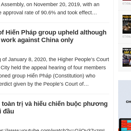
07/08
l Assembly, on November 20, 2019, with an
e approval rate of 90.6% and took effect…
of Hiến Pháp group upheld although
07/08
o work against China only
 of January 8, 2020, the Higher People’s Court
 City held the appeal hearing of four members
ioned group Hiến Pháp (Constitution) who
erdict given by the People’s Court of…
toàn trị và hiếu chiến buộc phương
i đầu
ttps://www.youtube.com/watch?v=GiiQv37vzmI