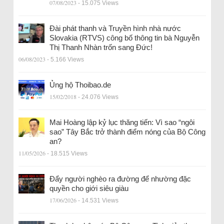
07/08/2023
- 15.075 Views
Đài phát thanh và Truyền hình nhà nước
Slovakia (RTVS) công bố thông tin bà Nguyễn
Thị Thanh Nhàn trốn sang Đức!
06/08/2023
- 5.166 Views
Ủng hộ Thoibao.de
15/02/2018
- 24.076 Views
Mai Hoàng lập kỷ lục thăng tiến: Vì sao “ngôi
sao” Tây Bắc trở thành điểm nóng của Bộ Công
an?
11/05/2026
- 18.515 Views
Đẩy người nghèo ra đường để nhường đặc
quyền cho giới siêu giàu
17/06/2026
- 14.531 Views