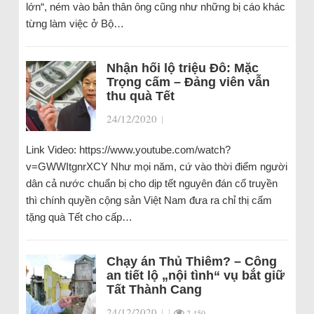
lớn“, ném vào bản thân ông cũng như những bị cáo khác
từng làm việc ở Bộ…
Nhận hối lộ triệu Đô: Mặc
Trọng cấm – Đảng viên vẫn
thu quà Tết
24/12/2020
|
Link Video: https://www.youtube.com/watch?
v=GWWItgnrXCY Như mọi năm, cứ vào thời điểm người
dân cả nước chuẩn bị cho dịp tết nguyên đán cổ truyền
thì chính quyền cộng sản Việt Nam đưa ra chỉ thị cấm
tặng quà Tết cho cấp…
Chạy án Thủ Thiêm? – Công
an tiết lộ „nội tình“ vụ bắt giữ
Tất Thành Cang
24/12/2020
|
|
2.450