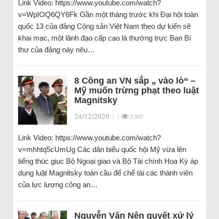
Link Video: https://www.youtube.com/watch?
v=WpIOQ6QY6Fk Gần một tháng trước khi Đại hội toàn
quốc 13 của đảng Cộng sản Việt Nam theo dự kiến sẽ
khai mạc, một lãnh đạo cấp cao là thường trực Ban Bí
thư của đảng này nêu…
8 Công an VN sắp „ vào lò“ –
Mỹ muốn trừng phạt theo luật
Magnitsky
24/12/2020
|
|
3.507
Link Video: https://www.youtube.com/watch?
v=mhhtq5cUmUg Các dân biểu quốc hội Mỹ vừa lên
tiếng thúc giục Bộ Ngoại giao và Bộ Tài chính Hoa Kỳ áp
dụng luật Magnitsky toàn cầu để chế tài các thành viên
của lực lượng công an…
Nguyễn Văn Nên quyết xử lý