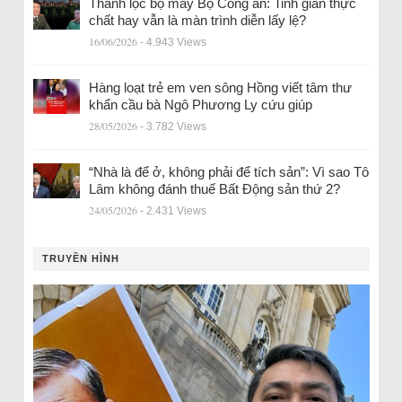
Thanh lọc bộ máy Bộ Công an: Tinh giản thực
chất hay vẫn là màn trình diễn lấy lệ?
16/06/2026
- 4.943 Views
Hàng loạt trẻ em ven sông Hồng viết tâm thư
khẩn cầu bà Ngô Phương Ly cứu giúp
28/05/2026
- 3.782 Views
“Nhà là để ở, không phải để tích sản”: Vì sao Tô
Lâm không đánh thuế Bất Động sản thứ 2?
24/05/2026
- 2.431 Views
TRUYỀN HÌNH