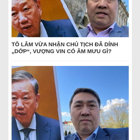
TÔ LÂM VỪA NHẬN CHỦ TỊCH ĐÃ DÍNH
„DỚP“, VƯỢNG VIN CÓ ÂM MƯU GÌ?