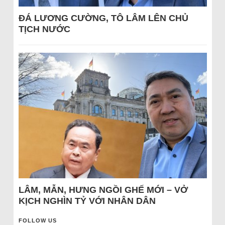
ĐÁ LƯƠNG CƯỜNG, TÔ LÂM LÊN CHỦ
TỊCH NƯỚC
LÂM, MẪN, HƯNG NGỒI GHẾ MỚI – VỞ
KỊCH NGHÌN TỶ VỚI NHÂN DÂN
FOLLOW US