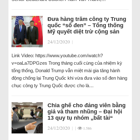
Đưa hàng trăm công ty Trung
quốc “sổ đen” – Tổng thống
Mỹ quyết diệt trừ cộng sản
24/12/2020
|
Link Video: https://www.youtube.com/watch?
v=oaLa7DPGzes Trong tháng cuối cùng của nhiệm kỳ
tổng thống, Donald Trump vẫn miệt mài gia tăng hành
động chống lại Trung Quốc khi vừa đưa vào sổ đen hàng
chục công ty Trung Quốc được cho là…
Chia ghế cho đảng viên bằng
giả và tham nhũng – Đại hội
13 quy tụ nhóm „bất tài“
24/12/2020
|
|
1.586