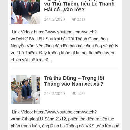
vụ Thủ Thiêm, liệu Lê Thanh
Hải có „vào lò“?
24/12/2020
|
|
2.313
Link Video: https://www.youtube.com/watch?
v=DdH21IW_L8U Sau khi bắt Tất Thành Cang, ông
Nguyễn Văn Nên đăng đàn lên báo xác định ông sẽ xử lý
vụ Thủ Thiêm. Đây không khác gì là một tín hiệu tuyên
chiến với thế lực cũ…
Trả thù Dũng – Trọng lôi
Thăng vào Nam xét xử?
24/12/2020
|
|
1.257
Link Video: https://www.youtube.com/watch?
v=nmCthq4aqLU Sáng 21/12, phiên tòa diễn ra tiếp tục
phần tranh luận, ông Đinh La Thăng nói VKS „gắp lửa quá