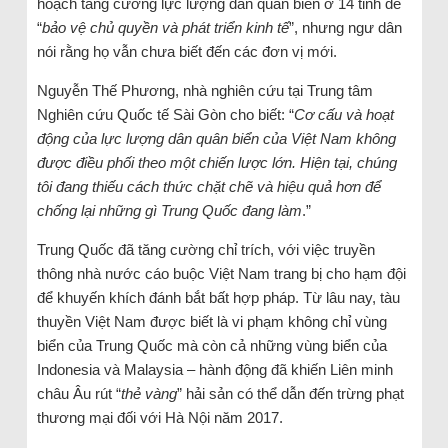
hoạch tăng cường lực lượng dân quân biển ở 14 tỉnh để
“
bảo vệ chủ quyền và phát triển kinh tế
”, nhưng ngư dân
nói rằng họ vẫn chưa biết đến các đơn vị mới.
Nguyễn Thế Phương, nhà nghiên cứu tại Trung tâm
Nghiên cứu Quốc tế Sài Gòn cho biết: “
Cơ cấu và hoạt
động của lực lượng dân quân biển của Việt Nam không
được điều phối theo một chiến lược lớn. Hiện tại, chúng
tôi đang thiếu cách thức chặt chẽ và hiệu quả hơn để
chống lại những gì Trung Quốc đang làm
.”
Trung Quốc đã tăng cường chỉ trích, với việc truyền
thông nhà nước cáo buộc Việt Nam trang bị cho hạm đội
để khuyến khích đánh bắt bất hợp pháp. Từ lâu nay, tàu
thuyền Việt Nam được biết là vi phạm không chỉ vùng
biển của Trung Quốc mà còn cả những vùng biển của
Indonesia và Malaysia – hành động đã khiến Liên minh
châu Âu rút “
thẻ vàng
” hải sản có thể dẫn đến trừng phạt
thương mại đối với Hà Nội năm 2017.