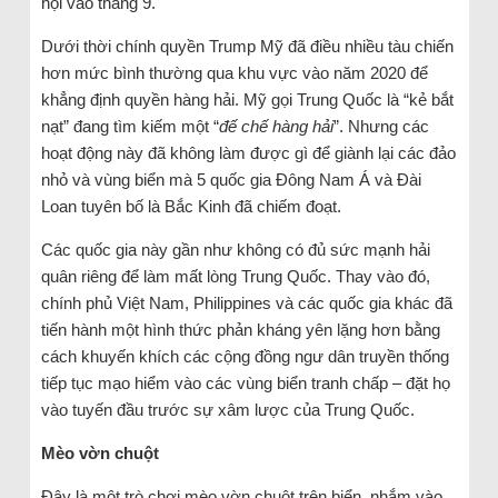
hội vào tháng 9.
Dưới thời chính quyền Trump Mỹ đã điều nhiều tàu chiến
hơn mức bình thường qua khu vực vào năm 2020 để
khẳng định quyền hàng hải. Mỹ gọi Trung Quốc là “kẻ bắt
nạt” đang tìm kiếm một “
đế chế hàng hải
”. Nhưng các
hoạt động này đã không làm được gì để giành lại các đảo
nhỏ và vùng biển mà 5 quốc gia Đông Nam Á và Đài
Loan tuyên bố là Bắc Kinh đã chiếm đoạt.
Các quốc gia này gần như không có đủ sức mạnh hải
quân riêng để làm mất lòng Trung Quốc. Thay vào đó,
chính phủ Việt Nam, Philippines và các quốc gia khác đã
tiến hành một hình thức phản kháng yên lặng hơn bằng
cách khuyến khích các cộng đồng ngư dân truyền thống
tiếp tục mạo hiểm vào các vùng biển tranh chấp – đặt họ
vào tuyến đầu trước sự xâm lược của Trung Quốc.
Mèo vờn chuột
Đây là một trò chơi mèo vờn chuột trên biển, nhắm vào