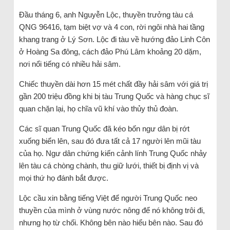
Đầu tháng 6, anh Nguyễn Lộc, thuyền trưởng tàu cá
QNG 96416, tạm biệt vợ và 4 con, rời ngôi nhà hai tầng
khang trang ở Lý Sơn. Lộc đi tàu về hướng đảo Linh Côn
ở Hoàng Sa đông, cách đảo Phú Lâm khoảng 20 dặm,
nơi nổi tiếng có nhiều hải sâm.
Chiếc thuyền dài hơn 15 mét chất đầy hải sâm với giá trị
gần 200 triệu đồng khi bị tàu Trung Quốc và hàng chục sĩ
quan chặn lại, họ chĩa vũ khí vào thủy thủ đoàn.
Các sĩ quan Trung Quốc đã kéo bốn ngư dân bị rớt
xuống biển lên, sau đó đưa tất cả 17 người lên mũi tàu
của họ. Ngư dân chứng kiến ​​cảnh lính Trung Quốc nhảy
lên tàu cá chòng chành, thu giữ lưới, thiết bị định vị và
mọi thứ họ đánh bắt được.
Lộc cầu xin bằng tiếng Việt để người Trung Quốc neo
thuyền của mình ở vùng nước nông để nó không trôi đi,
nhưng họ từ chối. Không bên nào hiểu bên nào. Sau đó