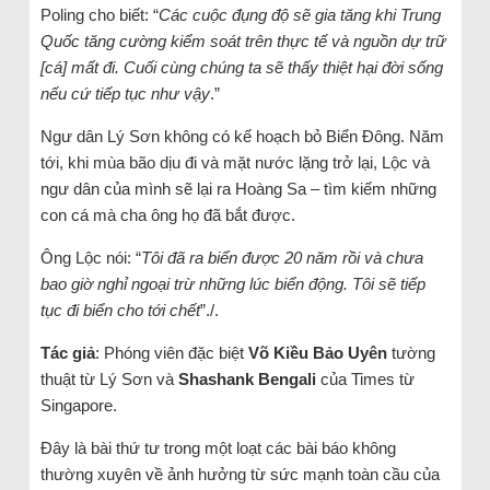
Poling cho biết: “
Các cuộc đụng độ sẽ gia tăng khi Trung
Quốc tăng cường kiểm soát trên thực tế và nguồn dự trữ
[cá] mất đi. Cuối cùng chúng ta sẽ thấy thiệt hại đời sống
nếu cứ tiếp tục như vậy
.”
Ngư dân Lý Sơn không có kế hoạch bỏ Biển Đông. Năm
tới, khi mùa bão dịu đi và mặt nước lặng trở lại, Lộc và
ngư dân của mình sẽ lại ra Hoàng Sa – tìm kiếm những
con cá mà cha ông họ đã bắt được.
Ông Lộc nói: “
Tôi đã ra biển được 20 năm rồi và chưa
bao giờ nghỉ ngoại trừ những lúc biển động. Tôi sẽ tiếp
tục đi biển cho tới chết
”./.
Tác giả
: Phóng viên đặc biệt
Võ Kiều
Bảo Uyên
tường
thuật từ Lý Sơn và
Shashank Bengali
của Times từ
Singapore.
Đây là bài thứ tư trong một loạt các bài báo không
thường xuyên về ảnh hưởng từ sức mạnh toàn cầu của