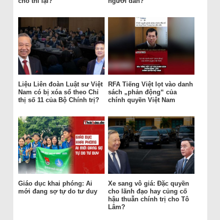
cho thi lại?
người dân?
Liệu Liên đoàn Luật sư Việt
RFA Tiếng Việt lọt vào danh
Nam có bị xóa sổ theo Chỉ
sách „phản động“ của
thị số 11 của Bộ Chính trị?
chính quyền Việt Nam
Giáo dục khai phóng: Ai
Xe sang vô giá: Đặc quyền
mới đang sợ tự do tư duy
cho lãnh đạo hay củng cố
hậu thuẫn chính trị cho Tô
Lâm?