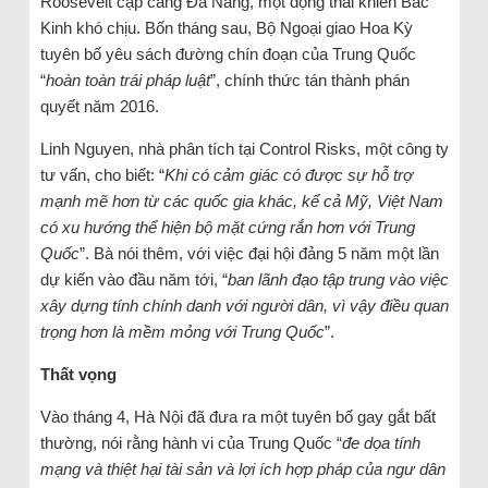
Roosevelt cập cảng Đà Nẵng, một động thái khiến Bắc
Kinh khó chịu. Bốn tháng sau, Bộ Ngoại giao Hoa Kỳ
tuyên bố yêu sách đường chín đoạn của Trung Quốc
“
hoàn toàn trái pháp luật
”, chính thức tán thành phán
quyết năm 2016.
Linh Nguyen, nhà phân tích tại Control Risks, một công ty
tư vấn, cho biết: “
Khi có cảm giác có được sự hỗ trợ
mạnh mẽ hơn từ các quốc gia khác, kể cả Mỹ, Việt Nam
có xu hướng thể hiện bộ mặt cứng rắn hơn với Trung
Quốc
”. Bà nói thêm, với việc đại hội đảng 5 năm một lần
dự kiến ​​vào đầu năm tới, “
ban lãnh đạo tập trung vào việc
xây dựng tính chính danh với người dân, vì vậy điều quan
trọng hơn là mềm mỏng với Trung Quốc
”.
Thất vọng
Vào tháng 4, Hà Nội đã đưa ra một tuyên bố gay gắt bất
thường, nói rằng hành vi của Trung Quốc “
đe dọa tính
mạng và thiệt hại tài sản và lợi ích hợp pháp của ngư dân