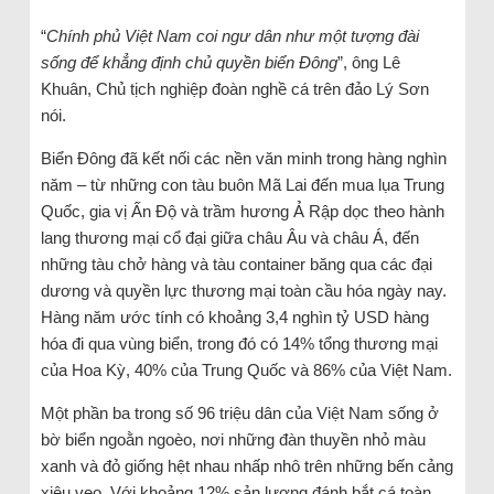
“
Chính phủ Việt Nam coi ngư dân như một tượng đài
sống để khẳng định chủ quyền biển Đông
”, ông Lê
Khuân, Chủ tịch nghiệp đoàn nghề cá trên đảo Lý Sơn
nói.
Biển Đông đã kết nối các nền văn minh trong hàng nghìn
năm – từ những con tàu buôn Mã Lai đến mua lụa Trung
Quốc, gia vị Ấn Độ và trầm hương Ả Rập dọc theo hành
lang thương mại cổ đại giữa châu Âu và châu Á, đến
những tàu chở hàng và tàu container băng qua các đại
dương và quyền lực thương mại toàn cầu hóa ngày nay.
Hàng năm ước tính có khoảng 3,4 nghìn tỷ USD hàng
hóa đi qua vùng biển, trong đó có 14% tổng thương mại
của Hoa Kỳ, 40% của Trung Quốc và 86% của Việt Nam.
Một phần ba trong số 96 triệu dân của Việt Nam sống ở
bờ biển ngoằn ngoèo, nơi những đàn thuyền nhỏ màu
xanh và đỏ giống hệt nhau nhấp nhô trên những bến cảng
xiêu vẹo. Với khoảng 12% sản lượng đánh bắt cá toàn