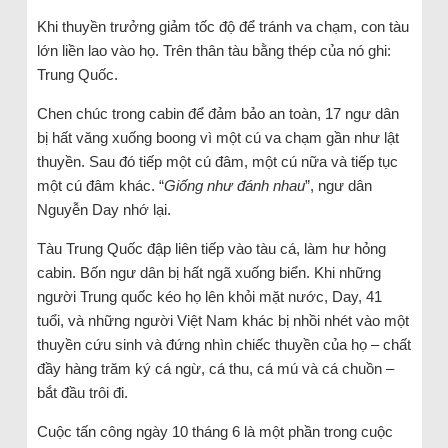
Khi thuyền trưởng giảm tốc độ để tránh va chạm, con tàu
lớn liền lao vào họ. Trên thân tàu bằng thép của nó ghi:
Trung Quốc.
Chen chúc trong cabin để đảm bảo an toàn, 17 ngư dân
bị hất văng xuống boong vì một cú va chạm gần như lật
thuyền. Sau đó tiếp một cú đâm, một cú nữa và tiếp tục
một cú đâm khác. “
Giống như đánh nhau
”, ngư dân
Nguyễn Day nhớ lại.
Tàu Trung Quốc đập liên tiếp vào tàu cá, làm hư hỏng
cabin. Bốn ngư dân bị hất ngã xuống biển. Khi những
người Trung quốc kéo họ lên khỏi mặt nước, Day, 41
tuổi, và những người Việt Nam khác bị nhồi nhét vào một
thuyền cứu sinh và đứng nhìn chiếc thuyền của họ – chất
đầy hàng trăm ký cá ngừ, cá thu, cá mú và cá chuồn –
bắt đầu trôi đi.
Cuộc tấn công ngày 10 tháng 6 là một phần trong cuộc