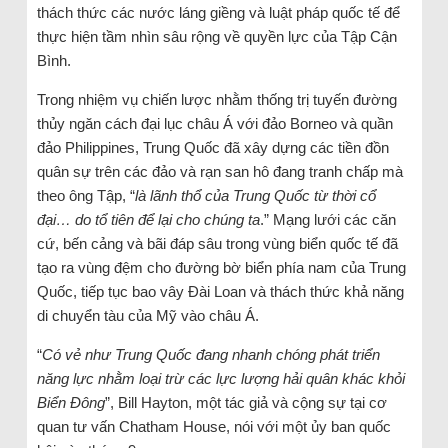
thách thức các nước láng giềng và luật pháp quốc tế để
thực hiện tầm nhìn sâu rộng về quyền lực của Tập Cận
Bình.
Trong nhiệm vụ chiến lược nhằm thống trị tuyến đường
thủy ngăn cách đại lục châu Á với đảo Borneo và quần
đảo Philippines, Trung Quốc đã xây dựng các tiền đồn
quân sự trên các đảo và rạn san hô đang tranh chấp mà
theo ông Tập, “
là lãnh thổ của Trung Quốc từ thời cổ
đại… do tổ tiên để lại cho chúng ta
.” Mạng lưới các căn
cứ, bến cảng và bãi đáp sâu trong vùng biển quốc tế đã
tạo ra vùng đệm cho đường bờ biển phía nam của Trung
Quốc, tiếp tục bao vây Đài Loan và thách thức khả năng
di chuyển tàu của Mỹ vào châu Á.
“
Có vẻ như Trung Quốc đang nhanh chóng phát triển
năng lực nhằm loại trừ các lực lượng hải quân khác khỏi
Biển Đông
”, Bill Hayton, một tác giả và cộng sự tại cơ
quan tư vấn Chatham House, nói với một ủy ban quốc