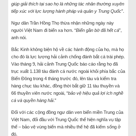
giúp giải thích tại sao họ là những tác nhân thường xuyên
tiếp xúc với lực lượng hành pháp và quân y Trung Quốc
”.
Ngư dân Trần Hồng Thọ thừa nhận những ngày này
người Việt Nam đi biển xa hơn. “
Biển gần bờ đã hết cá
”,
anh nói.
Bắc Kinh không biện hộ về các hành động của họ, mà họ
cho đó là lực lượng hải cảnh chống đánh bắt cá trái phép.
Vào tháng 9, hải cảnh Trung Quốc báo cáo rằng họ đã
trục xuất 1.138 tàu đánh cá nước ngoài khỏi phía bắc của
Biển Đông trong 4 tháng trước đó, lên tàu và kiểm tra
hàng chục tàu khác, đồng thời bắt giữ 11 tàu thuyền và
66 thuyền viên nước ngoài, “
bảo vệ hiệu quả lợi ích nghề
cá và quyền hàng hải
.”
Đối với các cộng đồng ngư dân ven biển miền Trung của
Việt Nam, đối đầu với Trung Quốc thể hiện nghĩa vụ tập
thể – bảo vệ vùng biển mà nhiều thế hệ đã kiếm sống ở
đó.