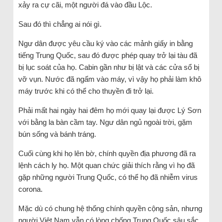
xảy ra cự cãi, một người đá vào đầu Lộc.
Sau đó thì chẳng ai nói gì.
Ngư dân được yêu cầu ký vào các mảnh giấy in bằng
tiếng Trung Quốc, sau đó được phép quay trở lại tàu đã
bị lục soát của họ. Cabin gần như bị lật và các cửa sổ bị
vỡ vụn. Nước đã ngấm vào máy, vì vậy họ phải làm khô
máy trước khi có thể cho thuyền đi trở lại.
Phải mất hai ngày hai đêm họ mới quay lại được Lý Sơn
với bằng la bàn cầm tay. Ngư dân ngủ ngoài trời, gặm
bún sống và bánh tráng.
Cuối cùng khi họ lên bờ, chính quyền địa phương đã ra
lệnh cách ly họ. Một quan chức giải thích rằng vì họ đã
gặp những người Trung Quốc, có thể họ đã nhiễm virus
corona.
Mặc dù có chung hệ thống chính quyền cộng sản, nhưng
người Việt Nam vẫn có lòng chống Trung Quốc sâu sắc