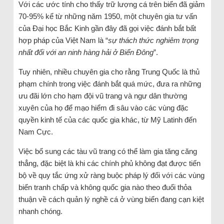
Với các ước tính cho thấy trữ lượng cá trên biển đã giảm
70-95% kể từ những năm 1950, một chuyên gia tư vấn
của Đại học Bắc Kinh gần đây đã gọi việc đánh bắt bất
hợp pháp của Việt Nam là “
sự thách thức nghiêm trọng
nhất đối với an ninh hàng hải ở Biển Đông
”.
Tuy nhiên, nhiều chuyên gia cho rằng Trung Quốc là thủ
phạm chính trong việc đánh bắt quá mức, đưa ra những
ưu đãi lớn cho hạm đội vũ trang và ngư dân thường
xuyên của họ để mạo hiểm đi sâu vào các vùng đặc
quyền kinh tế của các quốc gia khác, từ Mỹ Latinh đến
Nam Cực.
Việc bổ sung các tàu vũ trang có thể làm gia tăng căng
thẳng, đặc biệt là khi các chính phủ không đạt được tiến
bộ về quy tắc ứng xử ràng buộc pháp lý đối với các vùng
biển tranh chấp và không quốc gia nào theo đuổi thỏa
thuận về cách quản lý nghề cá ở vùng biển đang cạn kiệt
nhanh chóng.