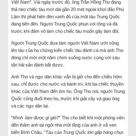
Việt Nam
”. Vài ngày trước đó, ông Trần Hồng Tho đang
thả neo chiếc tàu mới dài gần 20 mét ngoài khơi đảo Phú
Lâm thì phát hiện đèn xanh đỏ của một tàu Trung Quốc
đang tiến đến. Người Trung Quốc phun vòi rồng và đá
trước khi đâm vô làm cho chiếc tàu muốn gãy làm đôi.
Người Trung Quốc đưa tám người Việt Nam ướt sũng
lên tàu của họ chứng kiến ​​chiếc tàu đánh cá mà anh Tho
đóng chỉ mới một năm chìm xuống nước cùng với sáu
tấn hải sản đánh bắt được.
Anh Tho và ngư dân khác vẫn bị giữ cho đến chiều hôm
sau, chỉ được cho nước và bánh mì, khi ba chiếc thuyền
khác của Việt Nam đến tìm họ. Ông Tho nói, người Trung
Quốc cũng đuổi theo họ, trước khi giải vây và giao ông
và các ngư dân lại.
“
Mình làm được gì giờ?
” Tho cho biết khi một phóng viên
đến thăm anh tại ngôi nhà một tầng của anh ở xã ven
biển Bình Châu. “
Tàu của Trung Quốc lớn gấp hàng chục