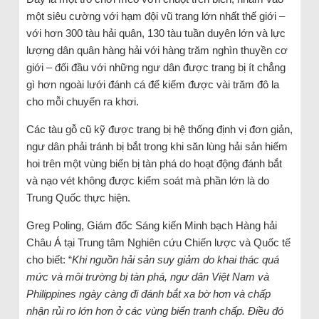
một siêu cường với hạm đội vũ trang lớn nhất thế giới –
với hơn 300 tàu hải quân, 130 tàu tuần duyên lớn và lực
lượng dân quân hàng hải với hàng trăm nghìn thuyền cơ
giới – đối đầu với những ngư dân được trang bị ít chẳng
gì hơn ngoài lưới đánh cá để kiếm được vài trăm đô la
cho mỗi chuyến ra khơi.
Các tàu gỗ cũ kỹ được trang bị hệ thống định vị đơn giản,
ngư dân phải tránh bị bắt trong khi săn lùng hải sản hiếm
hoi trên một vùng biển bị tàn phá do hoạt động đánh bắt
và nạo vét không được kiểm soát mà phần lớn là do
Trung Quốc thực hiện.
Greg Poling, Giám đốc Sáng kiến ​​Minh bạch Hàng hải
Châu Á tại Trung tâm Nghiên cứu Chiến lược và Quốc tế
cho biết: “
Khi nguồn hải sản suy giảm do khai thác quá
mức và môi trường bị tàn phá, ngư dân Việt Nam và
Philippines ngày càng đi đánh bắt xa bờ hơn và chấp
nhận rủi ro lớn hơn ở các vùng biển tranh chấp. Điều đó