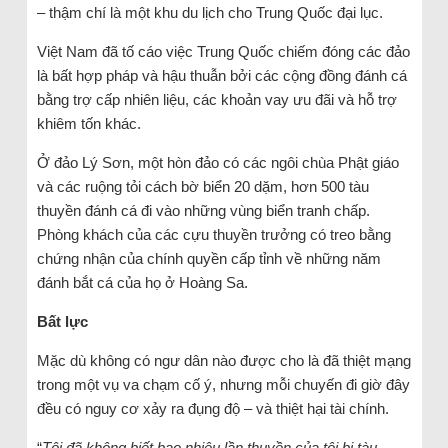
– thậm chí là một khu du lịch cho Trung Quốc đại lục.
Việt Nam đã tố cáo việc Trung Quốc chiếm đóng các đảo
là bất hợp pháp và hậu thuẫn bởi các cộng đồng đánh cá
bằng trợ cấp nhiên liệu, các khoản vay ưu đãi và hỗ trợ
khiêm tốn khác.
Ở đảo Lý Sơn, một hòn đảo có các ngôi chùa Phật giáo
và các ruộng tỏi cách bờ biển 20 dặm, hơn 500 tàu
thuyền đánh cá đi vào những vùng biển tranh chấp.
Phòng khách của các cựu thuyền trưởng có treo bằng
chứng nhận của chính quyền cấp tỉnh về những năm
đánh bắt cá của họ ở Hoàng Sa.
Bất lực
Mặc dù không có ngư dân nào được cho là đã thiệt mạng
trong một vụ va chạm cố ý, nhưng mỗi chuyến đi giờ đây
đều có nguy cơ xảy ra đụng độ – và thiệt hại tài chính.
“
Tôi đã không biết bao nhiêu lần thuyền của tôi bị tàu