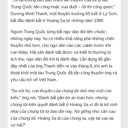
Trung Quốc tấn công hoặc xua đuổi – rồi thì cũng quen
,”
Dương Minh Thanh, một thuyền trưởng 65 tuổi ở Lý Sơn,
bắt đầu đánh bắt ở Hoàng Sa từ những năm 1980.
Người Trung Quốc từng bắt ngư dân đòi tiền chuộc;
những ngày này, họ có nhiều khả năng phá những chiếc
thuyền nhỏ hơn, cho ngư dân vào các cabin trước khi
can thiệp. Hải sản đánh bắt được và thiết bị thường bị
tịch thu, ngư dân đôi khi bị đánh đập. Lần đụng độ gần
đây nhất của ông Thanh diễn ra vào tháng 8, khi anh ta
thoát khỏi một tàu Trung Quốc đã tấn công thuyền ông và
yêu cầu trở về Việt Nam.
“
So với họ, con thuyền của chúng tôi nhỏ như một con
kiến
,” ông nói. “
Đánh bắt gần bờ an toàn hơn, nhưng
chúng tôi kiên quyết đánh bắt ở Hoàng Sa vì đó là kế sinh
nhai của chúng tôi từ bao đời nay. Nó giống như sân sau
của chúng tôi. Hoàng Sa là của chúng ta, vậy tại sao lại
sợ hãi?
”