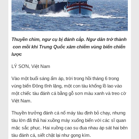
Thuyền chìm, ngư cụ bị đánh cắp. Ngư dân trở thành
con mồi khi Trung Quốc xâm chiếm vùng biển chiến
lược
LÝ SƠN, Việt Nam
Vào một buổi sáng ấm áp, trời trong hồi tháng 6 trong
vùng biển Đông tĩnh lặng, một con tàu khổng lồ lao vào
một chiếc tàu đánh cá bằng gỗ sơn màu xanh và treo cờ
Việt Nam.
Thuyền trưởng đánh cá nổ máy tàu định bỏ chạy, nhưng
tàu lớn đã thả hai xuồng máy xuống biển với các sĩ quan
mặc sắc phục. Hai xuồng cao su đua nhau áp sát hai bên
tàu đánh cá, siết chặt lại như gọng kìm.