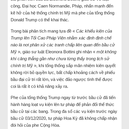
công, Đại học Caen Normandie, Pháp, nhấn mạnh đến
kẽ hở của hệ thống chính trị Mỹ mà phe của tổng thống
Donald Trump có thể khai thác.
Trong bài phân tích mang tựa đề «
Các khiếu kiện của
Trump lên Tối Cao Pháp Viện nhằm xác định định chế
nào là nơi phân xử các tranh chấp liên quan đến bầu cử
Mỹ
», giáo sư luật Eleonora Bottini ghi nhận «
một không
khí căng thẳng gần như chưa từng thấy trong lịch sử
chính trị Mỹ
», khi tổng thống sắp mãn nhiệm kiên quyết
không rời bỏ quyền lực, bất chấp khoảng cách về phiếu
bầu đại cử tri rất lớn, và việc đảo ngược tình thế được
coi là rất ít có khả năng xảy ra.
Phe của tổng thống Trump ngay từ trước bầu cử đã tiến
hành hàng loạt vụ kiện lên tư pháp để phản đối thể thức
bầu cử tại các bang. Trong đa số các vụ kiện trước ngày
bầu cử 03/12/2020, tư pháp Hoa Kỳ đã không chấp nhận
đòi hỏi của phe Cộng Hòa.