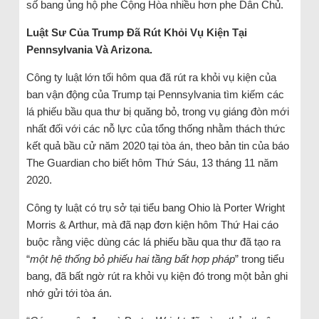
số bang ủng hộ phe Cộng Hòa nhiều hơn phe Dân Chủ.
Luật Sư Của Trump Đã Rút Khỏi Vụ Kiện Tại
Pennsylvania Và Arizona.
Công ty luật lớn tối hôm qua đã rút ra khỏi vụ kiện của
ban vận động của Trump tại Pennsylvania tìm kiếm các
lá phiếu bầu qua thư bị quăng bỏ, trong vụ giáng đòn mới
nhất đối với các nỗ lực của tổng thống nhằm thách thức
kết quả bầu cử năm 2020 tại tòa án, theo bản tin của báo
The Guardian cho biết hôm Thứ Sáu, 13 tháng 11 năm
2020.
Công ty luật có trụ sở tại tiểu bang Ohio là Porter Wright
Morris & Arthur, mà đã nạp đơn kiện hôm Thứ Hai cáo
buộc rằng việc dùng các lá phiếu bầu qua thư đã tạo ra
“
một hệ thống bỏ phiếu hai tầng bất hợp pháp
” trong tiểu
bang, đã bất ngờ rút ra khỏi vụ kiện đó trong một bản ghi
nhớ gửi tới tòa án.