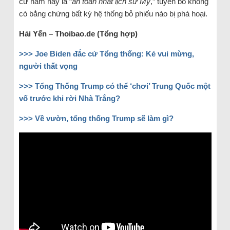
cử năm nay là “
an toàn nhất lịch sử Mỹ
,” tuyên bố không
có bằng chứng bất kỳ hệ thống bỏ phiếu nào bị phá hoại.
Hải Yến – Thoibao.de (Tổng hợp)
>>> Joe Biden đắc cử Tổng thống: Kẻ vui mừng,
người thất vọng
>>> Tổng Thống Trump có thể ‘chơi’ Trung Quốc một
vố trước khi rời Nhà Trắng?
>>> Về vườn, tổng thống Trump sẽ làm gì?