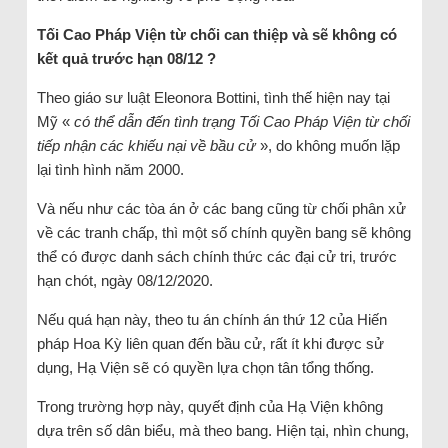
Tối Cao Pháp Viện từ chối can thiệp và sẽ không có
kết quả trước hạn 08/12 ?
Theo giáo sư luật Eleonora Bottini, tình thế hiện nay tại
Mỹ «
có thể dẫn đến tình trạng Tối Cao Pháp Viện từ chối
tiếp nhận các khiếu nại về bầu cử
», do không muốn lặp
lại tình hình năm 2000.
Và nếu như các tòa án ở các bang cũng từ chối phân xử
về các tranh chấp, thì một số chính quyền bang sẽ không
thể có được danh sách chính thức các đại cử tri, trước
hạn chót, ngày 08/12/2020.
Nếu quá hạn này, theo tu án chính án thứ 12 của Hiến
pháp Hoa Kỳ liên quan đến bầu cử, rất ít khi được sử
dụng, Hạ Viện sẽ có quyền lựa chọn tân tổng thống.
Trong trường hợp này, quyết định của Hạ Viện không
dựa trên số dân biểu, mà theo bang. Hiện tại, nhìn chung,