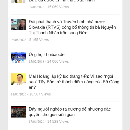
07/08/2023
- 15.069 Views
Đài phát thanh và Truyền hình nhà nước
Slovakia (RTVS) công bố thông tin bà Nguyễn
Thị Thanh Nhàn trốn sang Đức!
06/08/2023
- 5.165 Views
Ủng hộ Thoibao.de
15/02/2018
- 24.066 Views
Mai Hoàng lập kỷ lục thăng tiến: Vì sao “ngôi
sao” Tây Bắc trở thành điểm nóng của Bộ Công
an?
11/05/2026
- 18.507 Views
Đẩy người nghèo ra đường để nhường đặc
quyền cho giới siêu giàu
17/06/2026
- 14.528 Views