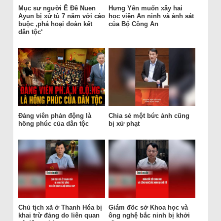
Mục sư người Ê Đê Nuen
Hưng Yên muốn xây hai
Ayun bị xử tù 7 năm với cáo
học viện An ninh và ảnh sát
buộc ‚phá hoại đoàn kết
của Bộ Công An
dân tộc‘
Đảng viên phản động là
Chia sẻ một bức ảnh cũng
hồng phúc của dân tộc
bị xử phạt
Chủ tịch xã ở Thanh Hóa bị
Giám đốc sở Khoa học và
khai trừ đảng do liên quan
ông nghệ bắc ninh bị khởi