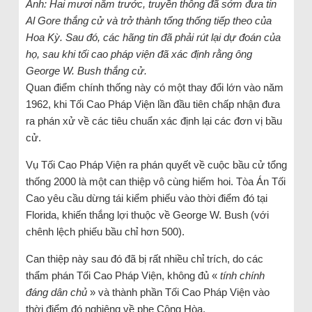
Ảnh: Hai mươi năm trước, truyền thông đã sớm đưa tin
Al Gore thắng cử và trở thành tổng thống tiếp theo của
Hoa Kỳ. Sau đó, các hãng tin đã phải rút lại dự đoán của
họ, sau khi tối cao pháp viện đã xác định rằng ông
George W. Bush thắng cử.
Quan điểm chính thống này có một thay đổi lớn vào năm
1962, khi Tối Cao Pháp Viện lần đầu tiên chấp nhận đưa
ra phán xử về các tiêu chuẩn xác định lại các đơn vị bầu
cử.
Vụ Tối Cao Pháp Viện ra phán quyết về cuộc bầu cử tổng
thống 2000 là một can thiệp vô cùng hiếm hoi. Tòa Án Tối
Cao yêu cầu dừng tái kiểm phiếu vào thời điểm đó tại
Florida, khiến thắng lợi thuộc về George W. Bush (với
chênh lệch phiếu bầu chỉ hơn 500).
Can thiệp này sau đó đã bị rất nhiều chỉ trích, do các
thẩm phán Tối Cao Pháp Viện, không đủ «
tính chính
đáng dân chủ
» và thành phần Tối Cao Pháp Viện vào
thời điểm đó nghiêng về phe Cộng Hòa.