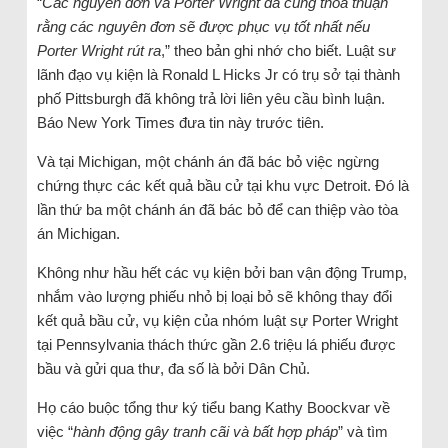
“
Các nguyên đơn và Porter Wright đã cùng thỏa thuận
rằng các nguyên đơn sẽ được phục vụ tốt nhất nếu
Porter Wright rút ra
,” theo bản ghi nhớ cho biết. Luật sư
lãnh đạo vụ kiện là Ronald L Hicks Jr có trụ sở tại thành
phố Pittsburgh đã không trả lời liên yêu cầu bình luận.
Báo New York Times đưa tin này trước tiên.
Và tại Michigan, một chánh án đã bác bỏ việc ngừng
chứng thực các kết quả bầu cử tại khu vực Detroit. Đó là
lần thứ ba một chánh án đã bác bỏ để can thiệp vào tòa
án Michigan.
Không như hầu hết các vụ kiện bởi ban vận động Trump,
nhắm vào lượng phiếu nhỏ bị loại bỏ sẽ không thay đổi
kết quả bầu cử, vụ kiện của nhóm luật sự Porter Wright
tại Pennsylvania thách thức gần 2.6 triệu lá phiếu được
bầu và gửi qua thư, đa số là bởi Dân Chủ.
Họ cáo buộc tổng thư ký tiểu bang Kathy Boockvar về
việc “
hành động gây tranh cãi và bất hợp pháp
” và tìm