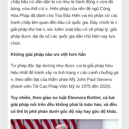
chấp bầu cử dần dần bị coi như là hành động «
vừa đá
bóng, vừa thổi còi
». Hiến pháp của nền đệ ngũ Cộng
Hòa Pháp đã dành cho Tòa Bảo Hiến vai trò phân xử các
tranh chấp liên quan đến bầu cử quốc gia. Đây chính là «
giải pháp thứ hai
», tức kiểm soát bầu cử về pháp lý, giải
pháp được đại đa số các quốc gia dân chủ hiện nay lựa
chọn.
Không giải pháp nào ưu việt hơn hẳn
Tư pháp độc lập dường như được coi là giải pháp hữu
hiệu nhất để tránh xảy ra tình trạng «
cáo canh chuồng gà
», theo diễn đạt của thẩm phán Mỹ John Paul Stevens
(thành viên Tối Cao Pháp Viện Mỹ từ 1975 đến 2020).
Tuy nhiên, theo giáo sư luật Eleonora Bottini, cả hai
giải pháp nói trên đều không phải là toàn hảo, và đều
có thể bị phê phán dưới góc độ này hay góc độ khác.