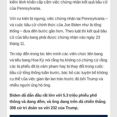
kiếm lệnh khẩn cấp cấm việc chứng nhận kết quả bầu cử
của Pennsylvania.
Với vụ kiện bị ngưng, việc chứng nhận tại Pennsylvania –
và cuộc bầu cử chính thức của Joe Biden như là tổng
thống – đưa đến bước gần hơn. Theo luật thì kết quả bầu
cử của tiểu bang phải được chứng nhận vào ngày 23
tháng 11.
Tin này đến trong lúc liên minh các viên chức liên bang
và tiểu bang Hoa Kỳ nói rằng họ không có chứng cứ rằng
các lá phiếu đã bị xâm phạm hay bị thay đổi trong cuộc
bầu cử tổng thống tuần trước, bác bỏ các tuyên bố không
cụ thể của việc gian lận lan tràn trước đó bởi Trump và
nhiều người ủng hộ ông.
Biden đã dẫn đầu rất lớn với 5.3 triệu phiếu phổ
thông và đang đếm, và ông đang trên đà chiến thắng
306 cử tri đoàn so với 232 của Trump.