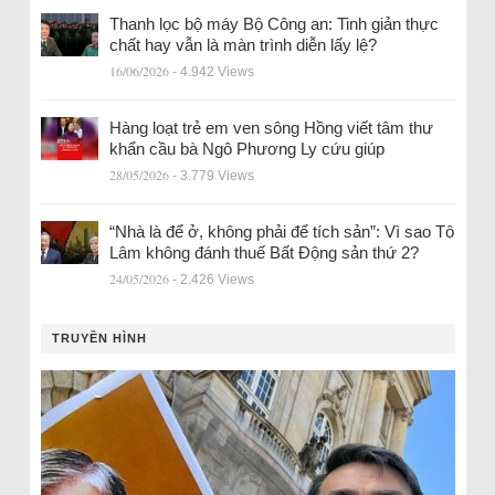
Thanh lọc bộ máy Bộ Công an: Tinh giản thực
chất hay vẫn là màn trình diễn lấy lệ?
16/06/2026
- 4.942 Views
Hàng loạt trẻ em ven sông Hồng viết tâm thư
khẩn cầu bà Ngô Phương Ly cứu giúp
28/05/2026
- 3.779 Views
“Nhà là để ở, không phải để tích sản”: Vì sao Tô
Lâm không đánh thuế Bất Động sản thứ 2?
24/05/2026
- 2.426 Views
TRUYỀN HÌNH