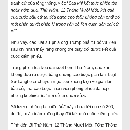
tranh cử của tổng thống, viết: “
Sau khi kết thúc phiên tòa
ngày hôm qua, Thứ Năm, 12 Tháng Mười Một, kết quả
của cuộc bầu cử tại tiểu bang cho thấy không cần phải có
một phán quyết pháp lý trong vấn đề liên quan đến đại cử
tri
.”
Như vậy, các luật sư phía ông Trump phải từ bỏ vụ kiện
sau khi nhận thấy rằng không thể thay đổi được kết quả
cuộc đếm phiếu.
Trong phiên tòa kéo dài suốt hôm Thứ Năm, sau khi
không đưa ra được bằng chứng cáo buộc gian lận, Luật
Sư Langhofer chuyển mục tiêu không kiện về gian lận
bầu cử, mà cáo buộc nhân viên phòng phiếu đã nộp
những lá phiếu “
lỗi
” mà cử tri chưa sửa.
Số lượng những lá phiếu “
lỗi
” này chưa tới con số 200,
do đó, hoàn toàn không thay đổi kết quả cuộc kiểm phiếu.
Tính đến tối Thứ Năm, 12 Tháng Mười Một, Tổng Thống