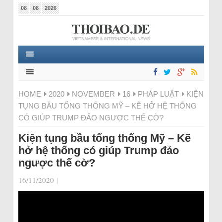
08
08
2026
HOME
2020
NOVEMBER
16
PHÁP LUẬT
KIỆN
TỤNG BẦU TỔNG THỐNG MỸ – KẼ HỞ HỆ THỐNG
CÓ GIÚP TRUMP ĐẢO NGƯỢC THẾ CỜ?
Kiện tụng bầu tổng thống Mỹ – Kẽ
hở hệ thống có giúp Trump đảo
ngược thế cờ?
16/11/2020
|