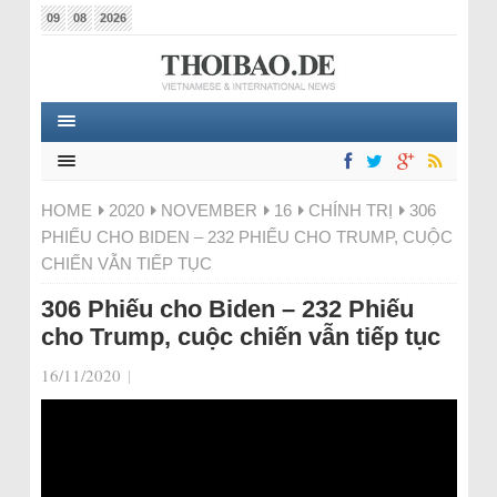
09
08
2026
HOME
2020
NOVEMBER
16
CHÍNH TRỊ
306
PHIẾU CHO BIDEN – 232 PHIẾU CHO TRUMP, CUỘC
CHIẾN VẪN TIẾP TỤC
306 Phiếu cho Biden – 232 Phiếu
cho Trump, cuộc chiến vẫn tiếp tục
16/11/2020
|