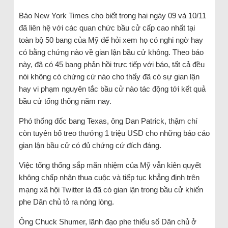
Báo New York Times cho biết trong hai ngày 09 và 10/11
đã liên hệ với các quan chức bầu cử cấp cao nhất tại
toàn bộ 50 bang của Mỹ để hỏi xem họ có nghi ngờ hay
có bằng chứng nào về gian lận bầu cử không. Theo báo
này, đã có 45 bang phản hồi trực tiếp với báo, tất cả đều
nói không có chứng cứ nào cho thấy đã có sự gian lận
hay vi phạm nguyên tắc bầu cử nào tác động tới kết quả
bầu cử tổng thống năm nay.
Phó thống đốc bang Texas, ông Dan Patrick, thậm chí
còn tuyên bố treo thưởng 1 triệu USD cho những báo cáo
gian lận bầu cử có đủ chứng cứ đích đáng.
Việc tổng thống sắp mãn nhiệm của Mỹ vẫn kiên quyết
không chấp nhận thua cuộc và tiếp tục khẳng định trên
mạng xã hội Twitter là đã có gian lận trong bầu cử khiến
phe Dân chủ tỏ ra nóng lòng.
Ông Chuck Shumer, lãnh đạo phe thiểu số Dân chủ ở