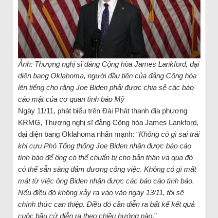
Ảnh: Thượng nghị sĩ đảng Cộng hòa James Lankford, đại
diện bang Oklahoma, người đầu tiên của đảng Cộng hòa
lên tiếng cho rằng Joe Biden phải được chia sẻ các báo
cáo mật của cơ quan tình báo Mỹ
Ngày 11/11, phát biểu trên Đài Phát thanh địa phương
KRMG, Thượng nghị sĩ đảng Cộng hòa James Lankford,
đại diện bang Oklahoma nhấn mạnh: “
Không có gì sai trái
khi cựu Phó Tổng thống Joe Biden nhận được báo cáo
tình báo để ông có thể chuẩn bị cho bản thân và qua đó
có thể sẵn sàng đảm đương công việc. Không có gì mất
mát từ việc ông Biden nhận được các báo cáo tình báo.
Nếu điều đó không xảy ra vào vào ngày 13/11, tôi sẽ
chính thức can thiệp. Điều đó cần diễn ra bất kể kết quả
cuộc bầu cử diễn ra theo chiều hướng nào
.”