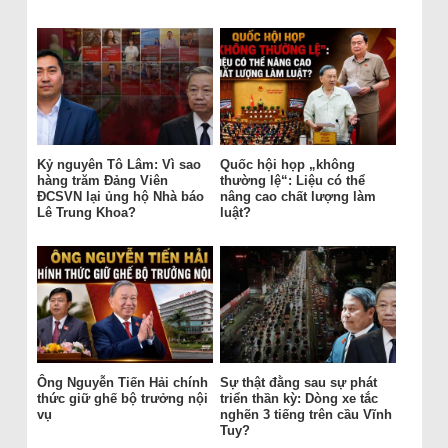
Kỷ nguyên Tô Lâm: Vì sao
Quốc hội họp „không
hàng trăm Đảng Viên
thường lệ“: Liệu có thể
ĐCSVN lại ủng hộ Nhà báo
nâng cao chất lượng làm
Lê Trung Khoa?
luật?
Ông Nguyễn Tiến Hải chính
Sự thật đằng sau sự phát
thức giữ ghế bộ trưởng nội
triển thần kỳ: Dòng xe tắc
vụ
nghẽn 3 tiếng trên cầu Vĩnh
Tuy?