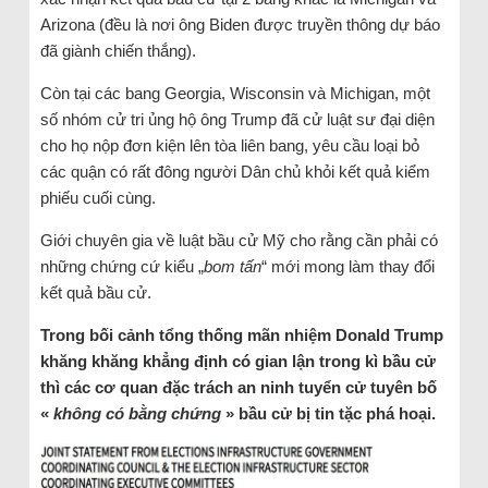
Arizona (đều là nơi ông Biden được truyền thông dự báo
đã giành chiến thắng).
Còn tại các bang Georgia, Wisconsin và Michigan, một
số nhóm cử tri ủng hộ ông Trump đã cử luật sư đại diện
cho họ nộp đơn kiện lên tòa liên bang, yêu cầu loại bỏ
các quận có rất đông người Dân chủ khỏi kết quả kiểm
phiếu cuối cùng.
Giới chuyên gia về luật bầu cử Mỹ cho rằng cần phải có
những chứng cứ kiểu „
bom tấn
“ mới mong làm thay đổi
kết quả bầu cử.
Trong bối cảnh tổng thống mãn nhiệm Donald Trump
khăng khăng khẳng định có gian lận trong kì bầu cử
thì các cơ quan đặc trách an ninh tuyển cử tuyên bố
«
không có bằng chứng
» bầu cử bị tin tặc phá hoại.