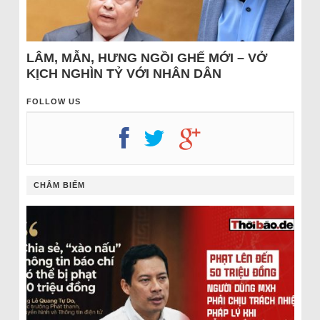
LÂM, MẪN, HƯNG NGỒI GHẾ MỚI – VỞ
KỊCH NGHÌN TỶ VỚI NHÂN DÂN
FOLLOW US
CHÂM BIẾM