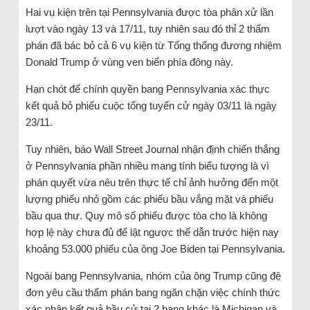
Hai vụ kiện trên tại Pennsylvania được tòa phân xử lần
lượt vào ngày 13 và 17/11, tuy nhiên sau đó thỉ 2 thẩm
phán đã bác bỏ cả 6 vụ kiện từ Tổng thống đương nhiệm
Donald Trump ở vùng ven biển phía đông này.
Hạn chót để chính quyền bang Pennsylvania xác thực
kết quả bỏ phiếu cuộc tổng tuyển cử ngày 03/11 là ngày
23/11.
Tuy nhiên, báo Wall Street Journal nhận định chiến thắng
ở Pennsylvania phần nhiều mang tính biểu tượng là vì
phán quyết vừa nêu trên thực tế chỉ ảnh hưởng đến một
lượng phiếu nhỏ gồm các phiếu bầu vắng mặt và phiếu
bầu qua thư. Quy mô số phiếu được tòa cho là không
hợp lệ này chưa đủ để lật ngược thế dẫn trước hiện nay
khoảng 53.000 phiếu của ông Joe Biden tại Pennsylvania.
Ngoài bang Pennsylvania, nhóm của ông Trump cũng đệ
đơn yêu cầu thẩm phán bang ngăn chặn việc chính thức
xác nhận kết quả bầu cử tại 2 bang khác là Michigan và