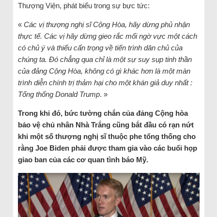
Thượng Viện, phát biểu trong sự bực tức:
«
Các vị thượng nghị sĩ Cộng Hòa, hãy dừng phủ nhận
thực tế. Các vị hãy dừng gieo rắc mối ngờ vực một cách
có chủ ý và thiếu cẩn trọng về tiến trình dân chủ của
chúng ta. Đó chẳng qua chỉ là một sự suy sụp tinh thần
của đảng Cộng Hòa, không có gì khác hơn là một màn
trình diễn chính trị thảm hại cho một khán giả duy nhất :
Tổng thống Donald Trump
. »
Trong khi đó, bức tường chắn của đảng Cộng hòa
bảo vệ chủ nhân Nhà Trắng cũng bắt đầu có rạn nứt
khi một số thượng nghị sĩ thuộc phe tổng thống cho
rằng Joe Biden phải được tham gia vào các buổi họp
giao ban của các cơ quan tình báo Mỹ.