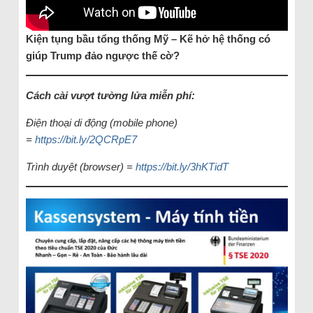
Kiện tụng bầu tổng thống Mỹ – Kẽ hở hệ thống có
giúp Trump đảo ngược thế cờ?
Cách cài vượt tường lửa miễn phí:
Điện thoại di động (mobile phone)
=
https://bit.ly/2QCRpE7
Trình duyệt (browser) =
https://bit.ly/3hKTidT