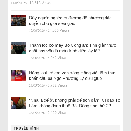
11/05/2026
- 18.513 Views
Đẩy người nghèo ra đường để nhường đặc
quyền cho giới siêu giàu
17/06/2026
- 14.530 Views
Thanh lọc bộ máy Bộ Công an: Tinh giản thực
chất hay vẫn là màn trình diễn lấy lệ?
16/06/2026
- 4.943 Views
Hàng loạt trẻ em ven sông Hồng viết tâm thư
khẩn cầu bà Ngô Phương Ly cứu giúp
28/05/2026
- 3.782 Views
“Nhà là để ở, không phải để tích sản”: Vì sao Tô
Lâm không đánh thuế Bất Động sản thứ 2?
24/05/2026
- 2.430 Views
TRUYỀN HÌNH