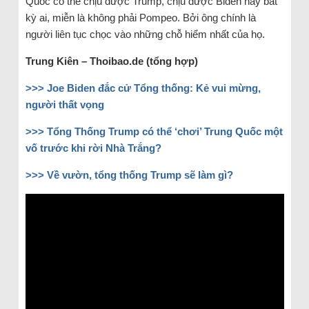
Quốc có thể chịu được Trump, chịu được Biden hay bất
kỳ ai, miễn là không phải Pompeo. Bởi ông chính là
người liên tục chọc vào những chỗ hiểm nhất của họ.
Trung Kiên – Thoibao.de (tổng hợp)
>>> Joe Biden đắc cử Tổng thống: Kẻ vui mừng,
người thất vọng
>>> Tổng Thống Trump có thể ‘chơi’ Trung Quốc một
vố trước khi rời Nhà Trắng?
>>> Về vườn, tổng thống Trump sẽ làm gì?