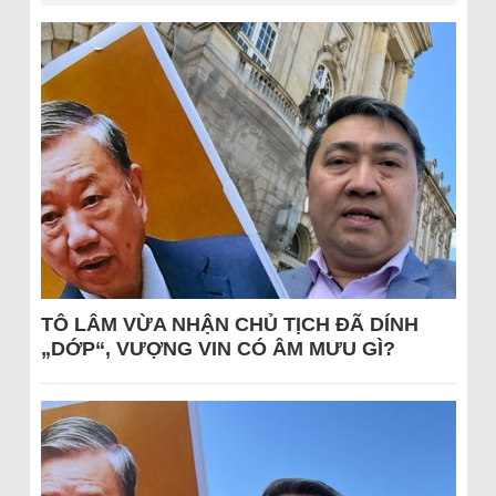
TÔ LÂM VỪA NHẬN CHỦ TỊCH ĐÃ DÍNH
„DỚP“, VƯỢNG VIN CÓ ÂM MƯU GÌ?