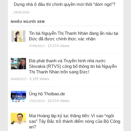
Dựng nhà ở đâu thì chính quyền mới thôi “dòm ngó”?
08/08/2026
NHIỀU NGƯỜI XEM
Tin bà Nguyễn Thị Thanh Nhàn đang ẩn náu tại
Đức đã được chính thức xác nhận
07/08/2023
- 15.074 Views
Đài phát thanh và Truyền hình nhà nước
Slovakia (RTVS) công bố thông tin bà Nguyễn
Thị Thanh Nhàn trốn sang Đức!
06/08/2023
- 5.165 Views
Ủng hộ Thoibao.de
15/02/2018
- 24.074 Views
Mai Hoàng lập kỷ lục thăng tiến: Vì sao “ngôi
sao” Tây Bắc trở thành điểm nóng của Bộ Công
an?