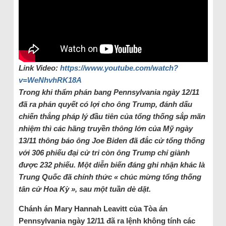
Link Video:
https://www.youtube.com/watch?
v=WeNhvhRK18A
Trong khi thẩm phán bang Pennsylvania ngày 12/11
đã ra phán quyết có lợi cho ông Trump, đánh dấu
chiến thắng pháp lý đầu tiên của tổng thống sắp mãn
nhiệm thì các hãng truyền thông lớn của Mỹ ngày
13/11 thông báo ông Joe Biden đã đắc cử tổng thống
với 306 phiếu đại cử tri còn ông Trump chỉ giành
được 232 phiếu. Một diễn biến đáng ghi nhận khác là
Trung Quốc đã chính thức « chúc mừng tổng thống
tân cử Hoa Kỳ », sau một tuần dè dặt.
Chánh án Mary Hannah Leavitt của Tòa án
Pennsylvania ngày 12/11 đã ra lệnh không tính các