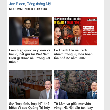
Joe Biden
,
Tổng thống Mỹ
RECOMMENDED FOR YOU
Liên hiệp quốc ra ý kiến về
Lê Thanh Hải và trách
hai vụ bắt giữ tại Việt Nam:
nhiệm trong vụ hỏa hoạn
Điều gì được nêu trong kết
tòa nhà itc năm 2002
luận?
Sự “hợp tình, hợp lý” khó
Tô Lâm và giấc mơ viển
hiểu: Vì sao Quảng Trị hủy
vông: Hà Nội cần taxi bay