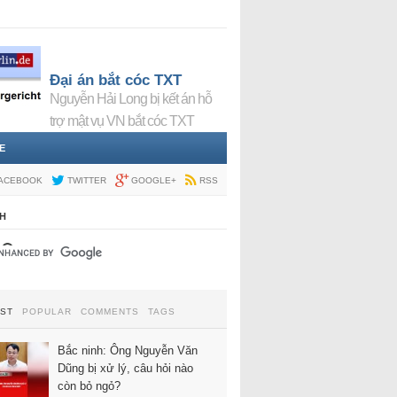
Đại án bắt cóc TXT
Nguyễn Hải Long bị kết án hỗ
trợ mật vụ VN bắt cóc TXT
E
ACEBOOK
TWITTER
GOOGLE+
RSS
H
EST
POPULAR
COMMENTS
TAGS
Bắc ninh: Ông Nguyễn Văn
Dũng bị xử lý, câu hỏi nào
còn bỏ ngỏ?