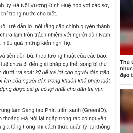
ành ủy Hà Nội Vương Đình Huệ họp với các sở,
 chí trong nước cho biết.
i Trẻ dẫn lời nói rằng cấp chính quyền thành
 chưa làm tròn trách nhiệm với người dân Nam
i, hiệu quả những kiến nghị họ.
à tiền đền bù, theo tường thuật của các báo,
Thủ 
ệ chưa đi đến giải pháp cụ thể, song bí thư
nhục 
p dưới “
rà soát kỹ để trả lời cho người dân trên
đạo 
lợi ích của người dân trong khuôn khổ pháp luật
dụng được cái gì có lợi nhất cho dân thì vận
ung tâm Sáng tạo Phát triển xanh (GreenID),
nh thoảng Hà Nội lại ngập trong rác có nguyên
 gia tăng trong khi cách thức quản lý lại không