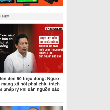
 BIẾM
 lên đến 50 triệu đồng: Người
 mạng xã hội phải chịu trách
m pháp lý khi dẫn nguồn báo