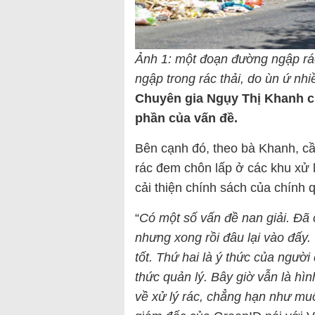
Ảnh 1: một đoạn đường ngập rác
ngập trong rác thải, do ùn ứ nh
Chuyên gia Ngụy Thị Khanh ch
phần của vấn đề.
Bên cạnh đó, theo bà Khanh, cầ
rác đem chôn lấp ở các khu xử 
cải thiện chính sách của chính 
“
Có một số vấn đề nan giải. Đã 
nhưng xong rồi đâu lại vào đấy.
tốt. Thứ hai là ý thức của ngườ
thức quản lý. Bây giờ vẫn là h
về xử lý rác, chẳng hạn như muố