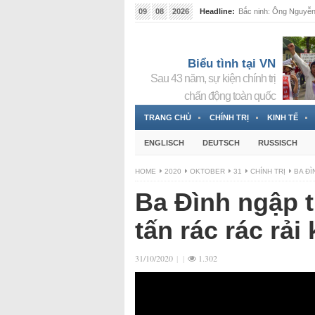
09
08
2026
Headline:
Bắc ninh: Ông Nguyễn 
Biểu tình tại VN
Sau 43 năm, sự kiện chính trị
chấn động toàn quốc
TRANG CHỦ
CHÍNH TRỊ
KINH TẾ
ENGLISCH
DEUTSCH
RUSSISCH
HOME
2020
OKTOBER
31
CHÍNH TRỊ
BA ĐÌ
Ba Đình ngập t
tấn rác rác rải
31/10/2020
|
|
1.302