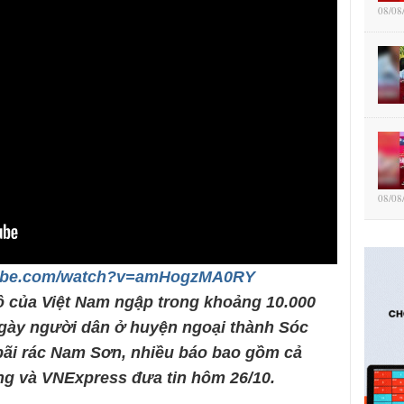
08/08
08/08
tube.com/watch?v=amHogzMA0RY
ô của Việt Nam ngập trong khoảng 10.000
 ngày người dân ở huyện ngoại thành Sóc
bãi rác Nam Sơn, nhiều báo bao gồm cả
ng và VNExpress đưa tin hôm 26/10.