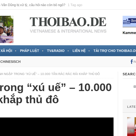
Văn Dũng bị xử lý, câu hỏi nào còn bỏ ngỏ?
1 Tag ago
XÃ HỘI
PHÁP LUẬT
TV&RADIO
LIÊN HỆ
TÀI TRỢ CHO THOIBAO.D
CHINESISCH
F
NH NGẬP TRONG “XÚ UẾ” – 10.000 TẤN RÁC RÁC RẢI KHẮP THỦ ĐÔ
SEARC
rong “xú uế” – 10.000
 khắp thủ đô
LAT