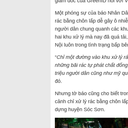
giám đốc của GreenID nói với 
Một phóng sự của báo Nhân Dân 
rác bằng chôn lấp dễ gây ô nh
người dân chung quanh các khu 
hai khu xử lý mà nay đã quá tải,
Nội luôn trong tình trạng bấp bê
“
Chỉ một đường vào khu xử lý rác
những bãi rác tự phát chất đốn
triệu người dân cũng như mỹ qu
đó.
Nhưng tờ báo cũng cho biết tron
cảnh chỉ xử lý rác bằng chôn l
dựng huyện Sóc Sơn.