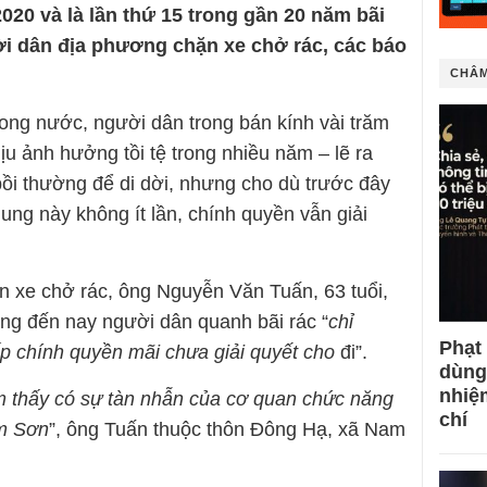
2020 và là lần thứ 15 trong gần 20 năm bãi
i dân địa phương chặn xe chở rác, các báo
CHÂM
rong nước, người dân trong bán kính vài trăm
ịu ảnh hưởng tồi tệ trong nhiều năm – lẽ ra
bồi thường để di dời, nhưng cho dù trước đây
ung này không ít lần, chính quyền vẫn giải
 xe chở rác, ông Nguyễn Văn Tuấn, 63 tuổi,
ằng đến nay người dân quanh bãi rác “
chỉ
Phạt
p chính quyền mãi chưa giải quyết cho
đi”.
dùng
nhiệ
m thấy có sự tàn nhẫn của cơ quan chức năng
chí
am Sơn
”, ông Tuấn thuộc thôn Đông Hạ, xã Nam