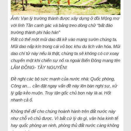
Ảnh: Vạn lý trường thành được xây dựng ở đồi Mộng mơ
với lính Tần canh gác và bảng treo dòng chữ “bất đáo
trường thành phi hảo hán”
Rất có thể một mũi dao đã kề vào mạng sườn chúng ta.
Mũi dao nấp kín trong cái vỏ bọc khu du lịch văn hóa. Mũi
dao chí tử này nếu là thật, chúng ta sẽ không có cơ xoay
chuyển một khi chiến sự nổ ra ngoài Biển Đông mang tên
LÂM ĐỒNG- TÂY NGUYÊN!
Đề nghị các bộ sức mạnh của nước nhà: Quốc phòng,
Công an… cần đặt ngay vấn đề này lên bàn nghị sự, xử
lý gấp kẻo muộn. Truy tận gốc chủ bọn này là ai. Hốt
nhanh cả ổ.
Không thể để cho chúng hoành hành trên đất nước này
như chỗ vô chủ được. Vì bất cứ lý do gì, văn hóa kinh tế
hay quốc phòng an ninh, phòng thủ đất nước càng không