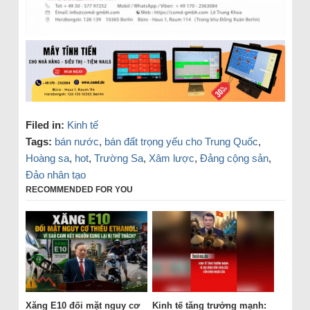
Filed in:
Kinh tế
Tags:
bán nước
,
bán đất trọng yếu cho Trung Quốc
,
Hoàng sa
,
hot
,
Trường Sa
,
Xâm lược
,
Đảng cộng sản
,
Đảo nhân tạo
RECOMMENDED FOR YOU
Xăng E10 đối mặt nguy cơ
Kinh tế tăng trưởng mạnh: