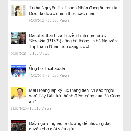
Tin bà Nguyễn Thị Thanh Nhàn đang ẩn náu tại
Đức đã được chính thức xác nhận
07/08/2023
- 15.075 Views
Đài phát thanh và Truyền hình nhà nước
Slovakia (RTVS) công bố thông tin bà Nguyễn
Thị Thanh Nhàn trốn sang Đức!
06/08/2023
- 5.166 Views
Ủng hộ Thoibao.de
15/02/2018
- 24.076 Views
Mai Hoàng lập kỷ lục thăng tiến: Vì sao “ngôi
sao” Tây Bắc trở thành điểm nóng của Bộ Công
an?
11/05/2026
- 18.515 Views
Đẩy người nghèo ra đường để nhường đặc
quyền cho giới siêu giàu