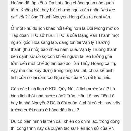
Hoàng đã tập kết ở Đa Lạt cũng chẳng quan nào quan
tâm. Không biết hay biết nhưng ngu xuẩn nhận “
thủ tục
phí
”
rồi
?!” ông Thanh Nguyen Hong đưa ra nghi vấn.
Ở một khu du lịch khác nổi tiếng hơn là Đồi Mộng mơ do
Tập đoàn TTC sở hữu, TTC là của Đặng Văn Thành một
người gốc Hoa sáng lập, đang tồn tại Vạn lý Trường
thành (thu nhỏ) bao nhiêu năm qua. Vạn lý Truòng thành
bên cạnh sự đồ sộ còn khiến ngưới ta liên tưởng ghê
tởm đến một chế độ tàn bạo do Tần Thủy Hoàng cai trị,
vậy mà cho xây dựng trong lòng Đà Lạt, chưa kể binh
lính của nó lại cầm cờ Ngũ sắc của VN, rất khó hiểu.
Còn các binh lính ở KDL Qủy Núi là lính nước Việt? Là
binh lính thời nhà nước nào? Trần, Hậu Lê hay Tiền Lê
hay là nhà Nguyễn? Đã là đội quân là phải có chỉ huy, vậy
tướng cưỡi ngựa ở hàng đầu là ai ?
Dù có biện minh là trên cái khiên có chim lạc, trống đồng
thì công trình này đã xuyên tạc sự kiện lịch sử của VN