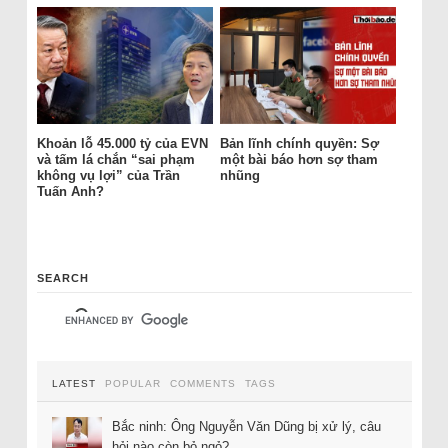
Khoản lỗ 45.000 tỷ của EVN
Bản lĩnh chính quyền: Sợ
và tấm lá chắn “sai phạm
một bài báo hơn sợ tham
không vụ lợi” của Trần
nhũng
Tuấn Anh?
SEARCH
LATEST
POPULAR
COMMENTS
TAGS
Bắc ninh: Ông Nguyễn Văn Dũng bị xử lý, câu
hỏi nào còn bỏ ngỏ?