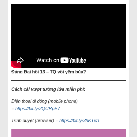
Đảng Đại hội 13 – TQ vội yểm bùa?
Cách cài vượt tường lửa miễn phí:
Điện thoại di động (mobile phone)
=
https://bit.ly/2QCRpE7
Trình duyệt (browser) =
https://bit.ly/3hKTidT