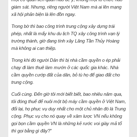
giám sát. Nhưng, riêng người Việt Nam mà ai lên mạng
xã hội phản biện là lên đồn ngay.
Trong bờ thì bao công trình trung cộng xây dựng trái
phép, nhất là mấy khu du lịch TQ xây công trình vạn lý
trường thành, giờ đang tính xây Lăng Tần Thủy Hoàng
mà không ai can thiệp.
Trong khi đó người Dân thì bị nhà cầm quyền o ép phải
chạy đi làm thuê làm mướn ở các quốc gia khác. Nhà
cầm quyền cướp đất của dân, bỏ tù họ để giao đất cho
trung cộng.
Cuối cùng. Đến giờ tôi mới biết biết, bao nhiêu năm qua,
tôi đóng thuế để nuôi một bộ máy cầm quyền ở Việt Nam,
đổi lại, họ phục vụ duy nhất cho một chủ nhân đó là Trung
cộng. Phục vụ cho nó quay về xâm lược VN nếu không
gọi bọn cầm quyền VN là những kẻ rước voi giày mả tổ
thì gọi bằng gì đây
?”