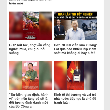
triển mới
GDP bứt tốc, chợ vẫn vắng
Hơn 30.000 viên kim cương:
người mua, chỉ giỏi nói
Lọt qua bao nhiêu lớp kiểm
suông
soát mà không ai hay biết?
“Sự kiện, giao dịch, hành
Kinh tế thị trường và vai trò
vi” trên nền tảng số sẽ là
nhà nước tiếp tục là chủ đề
đối tượng định danh mới
tranh luận
của Bộ Công an