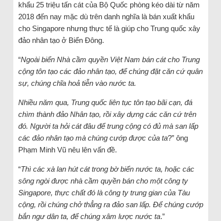
khẩu 25 triệu tấn cát của Bộ Quốc phòng kéo dài từ năm
2018 đến nay mặc dù trên danh nghĩa là bán xuất khẩu
cho Singapore nhưng thực tế là giúp cho Trung quốc xây
đảo nhân tạo ở Biển Đông.
“
Ngoài biển Nhà cầm quyền Việt Nam bán cát cho Trung
cộng tôn tạo các đảo nhân tạo, để chúng đặt căn cứ quân
sự, chúng chĩa hoả tiễn vào nước ta.
Nhiều năm qua, Trung quốc liên tục tôn tạo bãi cạn, đá
chìm thành đảo Nhân tạo, rồi xây dựng các căn cứ trên
đó. Người ta hỏi cát đâu để trung cộng có đủ mà san lấp
các đảo nhân tạo mà chúng cướp được của ta
?” ông
Phạm Minh Vũ nêu lên vấn đề.
“
Thì các xà lan hút cát trong bờ biển nước ta, hoặc các
sông ngòi được nhà cầm quyền bán cho một công ty
Singapore, thực chất đó là công ty trung gian của Tàu
cộng, rồi chúng chở thẳng ra đảo san lấp. Để chúng cướp
bắn ngư dân ta, để chúng xâm lược nước ta
.”