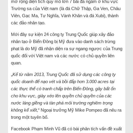
mở rộng diện tích quy mô lớn 7 bãi đá ngầm ở khu vực
Trường sa của Việt nam (là đá Chữ Thập, Ga Ven, Châu
Viên, Gạc Ma, Tư Nghĩa, Vành Khăn và đá Xubi), thành
các đảo nhân tạo.
Mới đây sự kiện 24 công ty Trung Quốc giúp xây đảo
nhân tạo ở Biển Đông bị Mỹ đưa vào danh sách trừng
phạt là do Mỹ đã nhận diện ra sự ngang ngược của Trung
quốc đối với Việt nam và các nước có chủ quyền liên
quan.
„
Kể từ năm 2013, Trung Quốc đã sử dụng các công ty
quốc doanh để nạo vét và bồi đắp hơn 3.000 acres tại
các thực thể có tranh chấp trên Biển Đông, gây bất ổn
cho khu vực, giày xéo lên quyền chủ quyền của các
nước láng giềng và tàn phá môi trường nghiêm trọng
không kể xiết
,“ Ngoại trưởng Mỹ Mike Pompeo đã nêu ra
trong một tuyên bố.
Facebook Phạm Minh Vũ đã có bài phân tích vấn đề xuất