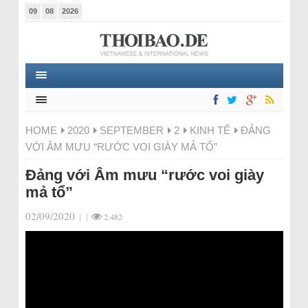
09
08
2026
HOME
2020
SEPTEMBER
2
KINH TẾ
ĐẢNG
VỚI ÂM MƯU “RƯỚC VOI GIÀY MẢ TỔ”
Đảng với Âm mưu “rước voi giày
mả tổ”
02/09/2020
|
|
2.482