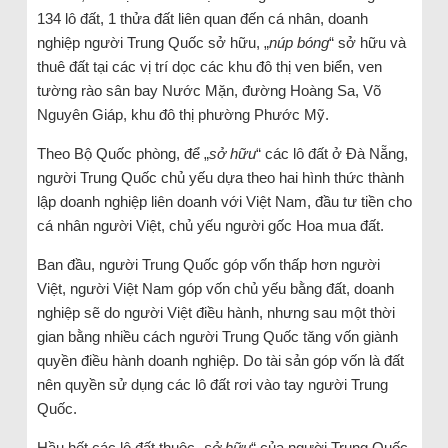
134 lô đất, 1 thửa đất liên quan đến cá nhân, doanh
nghiệp người Trung Quốc sở hữu, „
núp bóng
“ sở hữu và
thuê đất tại các vị trí dọc các khu đô thị ven biển, ven
tường rào sân bay Nước Mặn, đường Hoàng Sa, Võ
Nguyên Giáp, khu đô thị phường Phước Mỹ.
Theo Bộ Quốc phòng, để „
sở hữu
“ các lô đất ở Đà Nẵng,
người Trung Quốc chủ yếu dựa theo hai hình thức thành
lập doanh nghiệp liên doanh với Việt Nam, đầu tư tiền cho
cá nhân người Việt, chủ yếu người gốc Hoa mua đất.
Ban đầu, người Trung Quốc góp vốn thấp hơn người
Việt, người Việt Nam góp vốn chủ yếu bằng đất, doanh
nghiệp sẽ do người Việt điều hành, nhưng sau một thời
gian bằng nhiều cách người Trung Quốc tăng vốn giành
quyền điều hành doanh nghiệp. Do tài sản góp vốn là đất
nên quyền sử dụng các lô đất rơi vào tay người Trung
Quốc.
Hầu hết các lô đất thuộc „
sở hữu
“ của người Trung Quốc