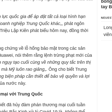
bỗng
tay 
ực quốc gia để áp đặt tất cả loại hình hạn
NEUES
doanh nghiệp Trung Quốc khác
„, phát ngôn
Lon
Triệu Lập Kiên phát biểu hôm nay, đồng thời
viên
g chứng về lỗ hổng bảo mật trong các sản
uawei, nói thêm rằng lệnh trừng phạt mới của
 ngụy tạo cuối cùng về những quy tắc trên thị
 mà Mỹ luôn rao giảng
„. Ông cho biết Trung
ng biện pháp cần thiết để bảo vệ quyền và lợi
của nước này.
mại với Trung Quốc
iết đã hủy đàm phán thương mại cuối tuần
việc Bắc Kinh xử lý Covid-19 là „
không thể