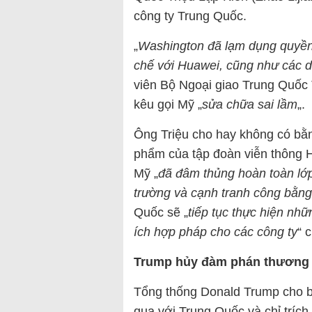
công ty Trung Quốc.
„
Washington đã lạm dụng quyền l
chế với Huawei, cũng như các 
viên Bộ Ngoại giao Trung Quốc 
kêu gọi Mỹ „
sửa chữa sai lầm
„.
Ông Triệu cho hay không có bằn
phẩm của tập đoàn viễn thông H
Mỹ „
đã đâm thủng hoàn toàn lớp
trường và cạnh tranh công bằng
Quốc sẽ „
tiếp tục thực hiện nhữ
ích hợp pháp cho các công ty
“ 
Trump hủy đàm phán thương 
Tổng thống Donald Trump cho b
qua với Trung Quốc và chỉ trích 