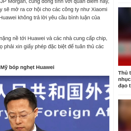
 JP Morgan, cũng đồng tình với quan điểm này,
ày sẽ mở ra cơ hội cho các công ty như Xiaomi
 Huawei không trả lời yêu cầu bình luận của
nặng nề tới Huawei và các nhà cung cấp chip,
ì họ phải xin giấy phép đặc biệt để tuân thủ các
 Mỹ bóp nghẹt Huawei
Thủ 
nhục 
đạo 