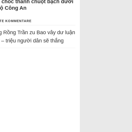
 chốc thành chuột bạch dưới
Bộ Công An
TE KOMMENTARE
g Rồng Trần
zu
Bao vây dư luận
 – triệu người dân sẽ thắng