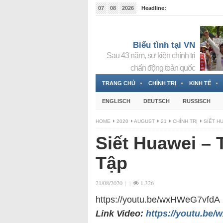
07
08
2026
Headline:
Tin bà Nguyễn Thị Thanh Nhàn đang ẩn náu tại Đức
Biểu tình tại VN
Sau 43 năm, sự kiện chính trị
chấn động toàn quốc
TRANG CHỦ
CHÍNH TRỊ
KINH TẾ
ENGLISCH
DEUTSCH
RUSSISCH
HOME
2020
AUGUST
21
CHÍNH TRỊ
SIẾT H
Siết Huawei – 
Tập
21/08/2020
|
|
1.326
https://youtu.be/wxHWeG7vfdA
Link Video:
https://youtu.be