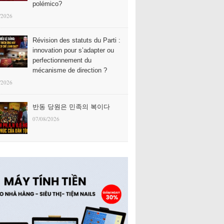
polémico?
/2026
Révision des statuts du Parti :
innovation pour s’adapter ou
perfectionnement du
mécanisme de direction ?
/2026
반동 당원은 민족의 복이다
07/08/2026