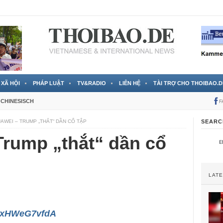
 đã được chính thức xác nhận
3 Jahren ago
XÃ HỘI
PHÁP LUẬT
TV&RADIO
LIÊN HỆ
TÀI TRỢ CHO THOIBAO.D
CHINESISCH
F
UAWEI – TRUMP „THẮT“ DẦN CỔ TẬP
SEARC
Trump „thắt“ dần cổ
LAT
/wxHWeG7vfdA