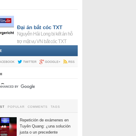
Đại án bắt cóc TXT
Nguyễn Hải Long bị kết án hỗ
trợ mật vụ VN bắt cóc TXT
E
ACEBOOK
TWITTER
GOOGLE+
RSS
H
EST
POPULAR
COMMENTS
TAGS
Repetición de exámenes en
Tuyên Quang: ¿una solución
justa o un precedente