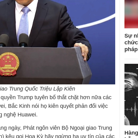
Sự n
chức
pháp
iao Trung Quốc Triệu Lập Kiên
 quyền Trump tuyên bố thắt chặt hơn nữa các
i, Bắc Kinh nói họ kiên quyết phản đối việc
g nghệ Huawei.
àng ngày, Phát ngôn viên Bộ Ngoại giao Trung
Hàng
an) kêu gọi Hoa Kỳ hãy ngừng hạ uy tín của các