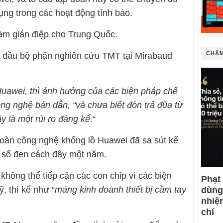
ụng trong các hoạt động tình báo.
àm gián điệp cho Trung Quốc.
CHÂM
 đầu bộ phận nghiên cứu TMT tại Mirabaud
Huawei, thì ảnh hưởng của các biện pháp chế
ông nghệ bán dẫn, “và chưa biết đòn trả đũa từ
 là một rủi ro đáng kể
.“
oàn công nghệ khổng lồ Huawei đã sa sút kể
o sổ đen cách đây một năm.
hông thể tiếp cận các con chip vì các biện
Phạt
, thì kể như “
mảng kinh doanh thiết bị cầm tay
dùng
nhiệ
chí