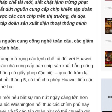
háp chế tài mới, siết chặt lệnh trừng phạt
07/08
cắt đứt nguồn cung cấp chip khiến tập đoàn
ợc các con chip trên thị trường, đe dọa
 tập đoàn sản xuất điện thoại thông minh
n nguồn cung công nghệ toàn cầu, các giám
07/08
cảnh báo.
ump mở rộng các lệnh chế tài đối với Huawei
các nhà cung cấp bán chip sản xuất bằng công
ông có giấy phép đặc biệt – qua đó trám lại
ạt hồi tháng 5, có thể cho phép Huawei tiếp cận
thứ ba.
n mới nêu bật sự rạn nứt ngày càng lớn hơn
a lúc Washington hối thúc các chính phủ hãy
wei, và tố cáo tập đoàn này có thể chuyển dữ