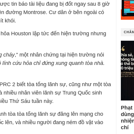
c tin báo tài liệu đang bị đốt ngay sau 8 giờ
 trên đường Montrose. Cư dân ở bên ngoài có
t khói.
CHÂM
 hỏa Houston lập tức đến hiện trường nhưng
g cháy
,” một nhân chứng tại hiện trường nói
 lính cứu hỏa chỉ đứng xung quanh tòa nhà.
PRC 2 biết tòa tổng lãnh sự, cũng như một tòa
 nhiều nhân viên lãnh sự Trung Quốc sinh
chiều Thứ Sáu tuần này.
Phạt
nh tòa tòa tổng lãnh sự đăng lên mạng cho
dùng
nhiệ
ốc lên, và nhiều người đang ném đồ vật vào
chí