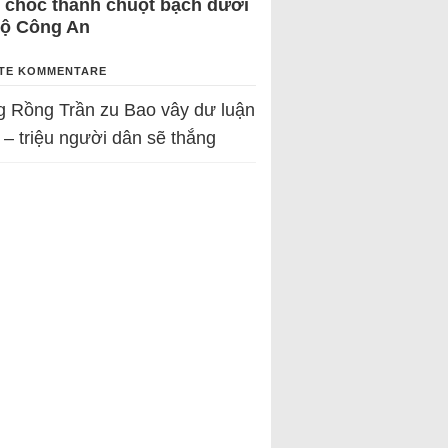
 chốc thành chuột bạch dưới
Bộ Công An
TE KOMMENTARE
g Rồng Trần
zu
Bao vây dư luận
 – triệu người dân sẽ thắng