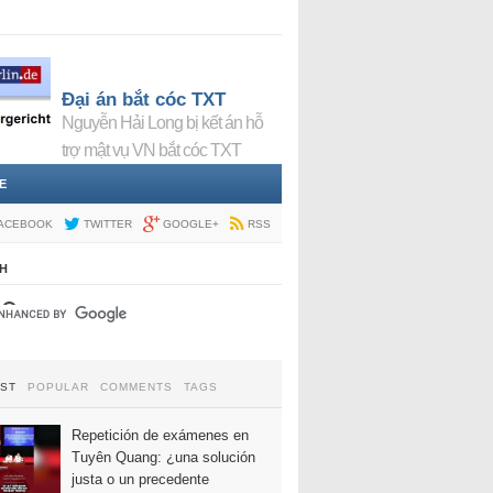
Đại án bắt cóc TXT
Nguyễn Hải Long bị kết án hỗ
trợ mật vụ VN bắt cóc TXT
E
ACEBOOK
TWITTER
GOOGLE+
RSS
H
EST
POPULAR
COMMENTS
TAGS
Repetición de exámenes en
Tuyên Quang: ¿una solución
justa o un precedente