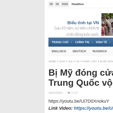
08
08
2026
Headline:
Tin bà Nguyễn Thị Thanh Nhàn đang ẩn náu tại Đức
Biểu tình tại VN
Sau 43 năm, sự kiện chính trị
chấn động toàn quốc
TRANG CHỦ
CHÍNH TRỊ
KINH TẾ
ENGLISCH
DEUTSCH
RUSSISCH
HOME
2020
JULI
26
PHÁP LUẬT
BỊ MỸ ĐÓ
Bị Mỹ đóng cử
Trung Quốc vộ
26/07/2020
|
|
2.117
https://youtu.be/Ui7D0XnokuY
Link Video:
https://youtu.be