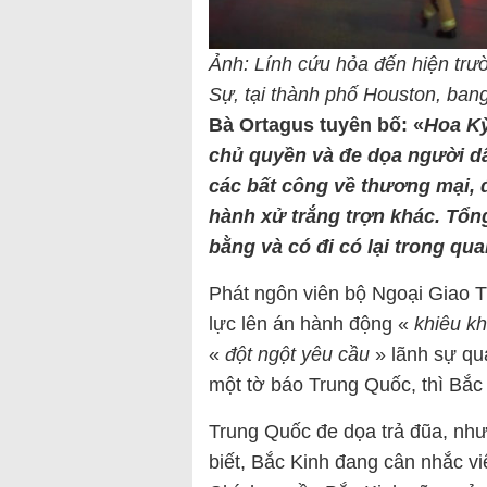
Ảnh: Lính cứu hỏa đến hiện tr
Sự, tại thành phố Houston, ban
Bà Ortagus tuyên bố: «
Hoa Kỳ
chủ quyền và đe dọa người d
các bất công về thương mại, 
hành xử trắng trợn khác. Tổ
bằng và có đi có lại trong qu
Phát ngôn viên bộ Ngoại Giao
lực lên án hành động «
khiêu kh
«
đột ngột yêu cầu
» lãnh sự qu
một tờ báo Trung Quốc, thì Bắc 
Trung Quốc đe dọa trả đũa, như
biết, Bắc Kinh đang cân nhắc v