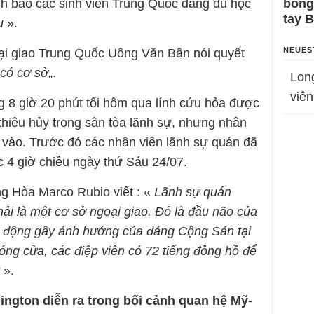
h báo các sinh viên Trung Quốc đang du học
bỗng
tay 
u
».
NEUES
i giao Trung Quốc Uông Văn Bân nói quyết
có cơ sở
„.
Lon
viên
g 8 giờ 20 phút tối hôm qua lính cứu hỏa được
 thiêu hủy trong sân tòa lãnh sự, nhưng nhân
 vào. Trước đó các nhân viên lãnh sự quán đã
c 4 giờ chiều ngày thứ Sáu 24/07.
ng Hòa Marco Rubio viết : «
Lãnh sự quán
i là một cơ sở ngoại giao. Đó là đầu não của
t động gây ảnh hưởng của đảng Cộng Sản tại
óng cửa, các điệp viên có 72 tiếng đồng hồ để
».
ington diễn ra trong bối cảnh quan hệ Mỹ-