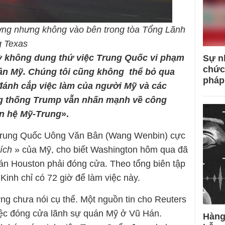
ường nhưng không vào bên trong tòa Tổng Lãnh
g Texas
 không dung thứ việc Trung Quốc vi phạm
Sự n
chức
ân Mỹ. Chúng tôi cũng không thể bỏ qua
pháp
đánh cắp việc làm của người Mỹ và các
ng thống Trump vẫn nhấn mạnh về công
an hệ Mỹ-Trung
».
 Trung Quốc Uông Văn Bân (Wang Wenbin) cực
ích
» của Mỹ, cho biết Washington hôm qua đã
án Houston phải đóng cửa. Theo tổng biên tập
Kinh chỉ có 72 giờ để làm việc này.
ng chưa nói cụ thể. Một nguồn tin cho Reuters
iệc đóng cửa lãnh sự quán Mỹ ở Vũ Hán.
Hàng