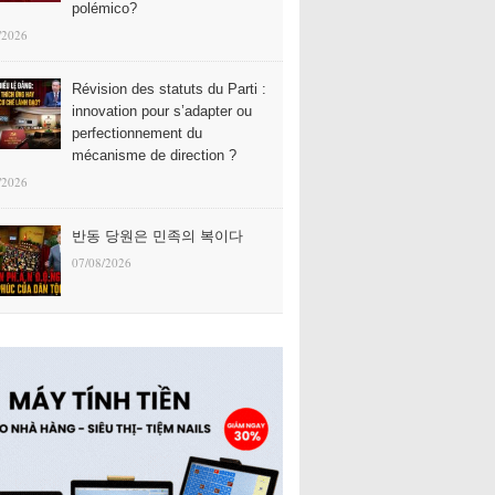
polémico?
/2026
Révision des statuts du Parti :
innovation pour s’adapter ou
perfectionnement du
mécanisme de direction ?
/2026
반동 당원은 민족의 복이다
07/08/2026