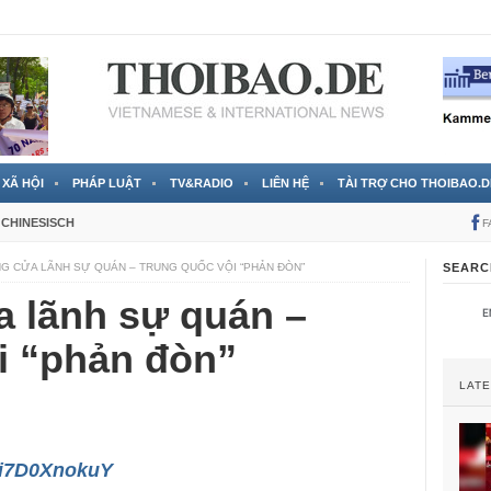
 đã được chính thức xác nhận
3 Jahren ago
XÃ HỘI
PHÁP LUẬT
TV&RADIO
LIÊN HỆ
TÀI TRỢ CHO THOIBAO.D
CHINESISCH
F
NG CỬA LÃNH SỰ QUÁN – TRUNG QUỐC VỘI “PHẢN ĐÒN”
SEARC
a lãnh sự quán –
i “phản đòn”
LAT
/Ui7D0XnokuY