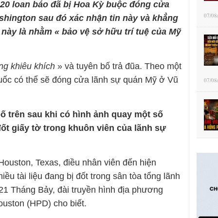
20 loan báo đã bị Hoa Kỳ buộc đóng cửa
07/08
shington sau đó xác nhận tin này và khẳng
 này là nhằm « bảo vệ sở hữu trí tuệ của Mỹ
ng khiêu khích
» và tuyên bố trả đũa. Theo một
uốc có thể sẽ đóng cửa lãnh sự quán Mỹ ở Vũ
07/08
ố trên sau khi có hình ảnh quay một số
ốt giấy tờ trong khuôn viên của lãnh sự
Houston, Texas, điều nhân viên đến hiện
iều tài liệu đang bị đốt trong sân tòa tổng lãnh
21 Tháng Bảy, đài truyền hình địa phương
uston (HPD) cho biết.