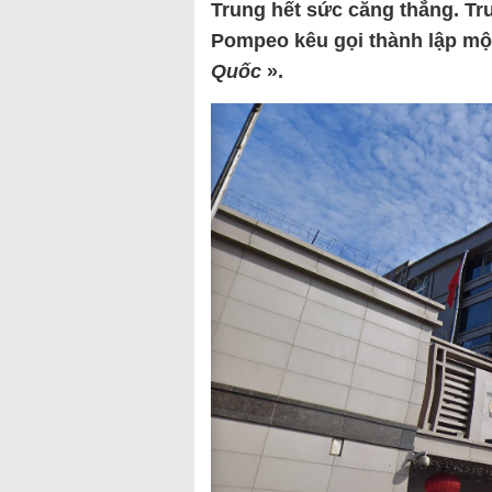
Trung hết sức căng thẳng. T
Pompeo kêu gọi thành lập một
Quốc
».