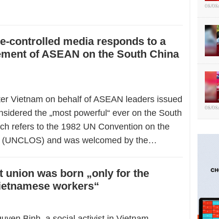
08/08
te-controlled media responds to a
tement of ASEAN on the South China
ter Vietnam on behalf of ASEAN leaders issued
08/08
nsidered the „most powerful“ ever on the South
ch refers to the 1982 UN Convention on the
a (UNCLOS) and was welcomed by the…
 union was born „only for the
Vietnamese workers“
yen Binh, a social activist in Vietnam,