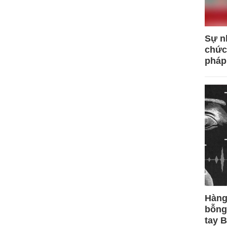
Sự n
chức
pháp
Hàng
bỗng
tay 