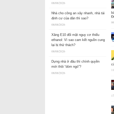
08/08/2026
b
Nhà cho công an xây nhanh, nhà tái
Đ
định cư của dân thì sao?
06
08/08/2026
Xăng E10 đối mặt nguy cơ thiếu
ethanol: Vì sao cam kết nguồn cung
lại bị thử thách?
08/08/2026
Dựng nhà ở đâu thì chính quyền
c
mới thôi “dòm ngó”?
11
08/08/2026
17