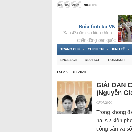
09
08
2026
Headline:
Tin bà Nguyễn Thị Thanh Nhàn đang ẩn náu tại Đức
Biểu tình tại VN
Sau 43 năm, sự kiện chính trị
chấn động toàn quốc
TRANG CHỦ
CHÍNH TRỊ
KINH TẾ
ENGLISCH
DEUTSCH
RUSSISCH
TAG:
5. JULI 2020
GIẢI OAN
(Nguyễn Gi
05/07/2020
|
Trong không đầ
hai sự kiện ph
cộng sản và số