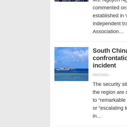
commented on 
established in 
independent tr
Association…
South Chin
confrontati
incident
05/07/2020
|
The security s
the region are 
to “remarkable 
or “escalating
in…