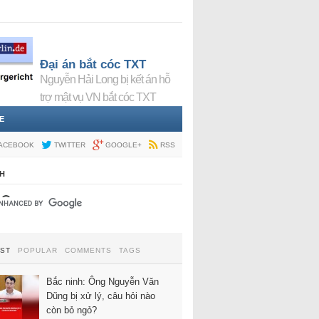
Đại án bắt cóc TXT
Nguyễn Hải Long bị kết án hỗ
trợ mật vụ VN bắt cóc TXT
E
ACEBOOK
TWITTER
GOOGLE+
RSS
H
EST
POPULAR
COMMENTS
TAGS
Bắc ninh: Ông Nguyễn Văn
Dũng bị xử lý, câu hỏi nào
còn bỏ ngỏ?