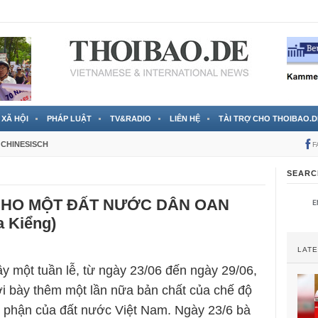
 đã được chính thức xác nhận
3 Jahren ago
XÃ HỘI
PHÁP LUẬT
TV&RADIO
LIÊN HỆ
TÀI TRỢ CHO THOIBAO.D
CHINESISCH
F
SEARC
 CHO MỘT ĐẤT NƯỚC DÂN OAN
a Kiểng)
LAT
y một tuần lễ, từ ngày 23/06 đến ngày 29/06,
ơi bày thêm một lần nữa bản chất của chế độ
 phận của đất nước Việt Nam. Ngày 23/6 bà