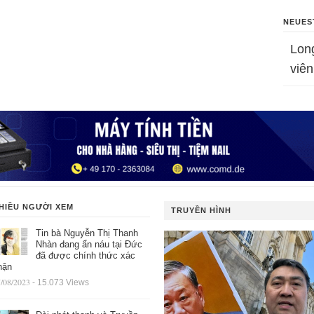
NEUES
Lon
viên
HIỀU NGƯỜI XEM
TRUYỀN HÌNH
Tin bà Nguyễn Thị Thanh
Nhàn đang ẩn náu tại Đức
đã được chính thức xác
hận
/08/2023
- 15.073 Views