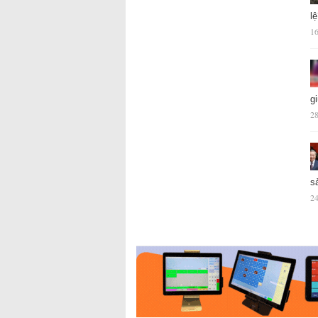
l
16
g
28
s
24