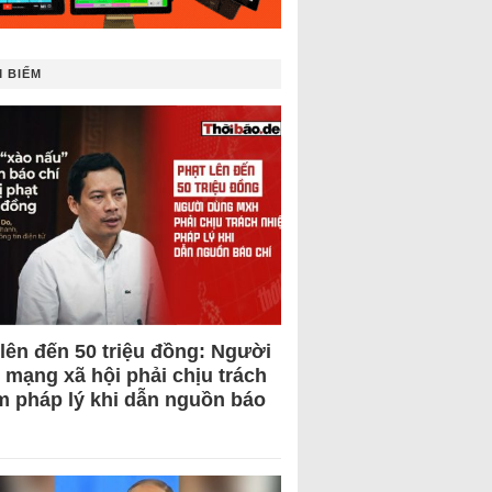
 BIẾM
 lên đến 50 triệu đồng: Người
 mạng xã hội phải chịu trách
m pháp lý khi dẫn nguồn báo