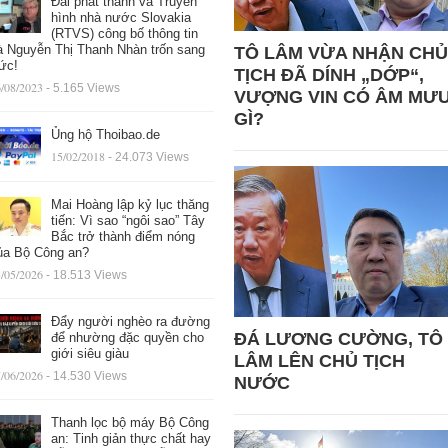
Đài phát thanh và Truyền
hình nhà nước Slovakia
(RTVS) công bố thông tin
à Nguyễn Thị Thanh Nhàn trốn sang
TÔ LÂM VỪA NHẬN CHỦ
ức!
TỊCH ĐÃ DÍNH „DỚP“,
/08/2023
- 5.165 Views
VƯỢNG VIN CÓ ÂM MƯ
GÌ?
Ủng hộ Thoibao.de
15/02/2018
- 24.073 Views
Mai Hoàng lập kỷ lục thăng
tiến: Vì sao “ngôi sao” Tây
Bắc trở thành điểm nóng
ủa Bộ Công an?
/05/2026
- 18.513 Views
Đẩy người nghèo ra đường
ĐÁ LƯƠNG CƯỜNG, TÔ
để nhường đặc quyền cho
giới siêu giàu
LÂM LÊN CHỦ TỊCH
/06/2026
- 14.530 Views
NƯỚC
Thanh lọc bộ máy Bộ Công
an: Tinh giản thực chất hay