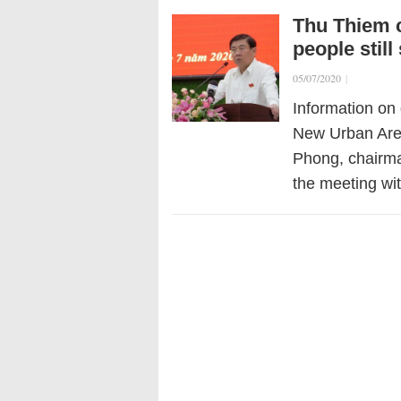
Thu Thiem c
people still
05/07/2020
|
Information on
New Urban Area
Phong, chairma
the meeting wit