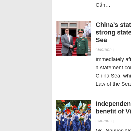
Cấn…
China’s sta
strong sta
Sea
05/07/2020
|
Immediately af
a statement co
China Sea, whi
Law of the Se
Independent
benefit of 
05/07/2020
|
Ms. Nguyen Ngu