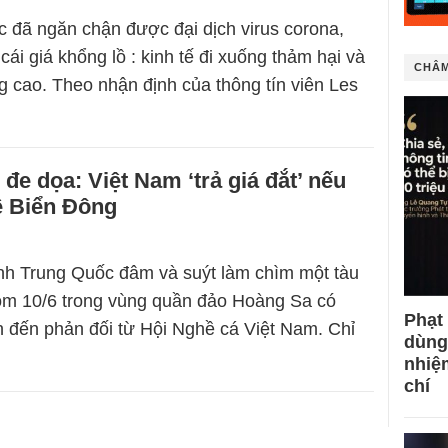
 đã ngăn chận được đại dịch virus corona,
cái giá khổng lồ : kinh tế đi xuống thảm hại và
CHÂM
ng cao. Theo nhận định của thông tín viên Les
đe dọa: Việt Nam ‘trả giá đắt’ nếu
ề Biển Đông
nh Trung Quốc đâm và suýt làm chìm một tàu
ôm 10/6 trong vùng quần đảo Hoàng Sa có
Phạt
n đến phản đối từ Hội Nghề cá Việt Nam. Chỉ
dùng
nhiệ
chí