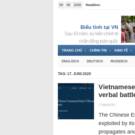
09
08
2026
Headline:
Tin bà Nguyễn Thị Thanh Nhàn đang ẩn náu tại Đức
Biểu tình tại VN
Sau 43 năm, sự kiện chính trị
chấn động toàn quốc
TRANG CHỦ
CHÍNH TRỊ
KINH TẾ
ENGLISCH
DEUTSCH
RUSSISCH
TAG:
17. JUNI 2020
Vietnamese
verbal batt
17/06/2020
|
The Chinese Em
exploited by it
propagates and