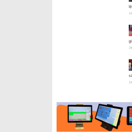
l
16
g
28
s
24