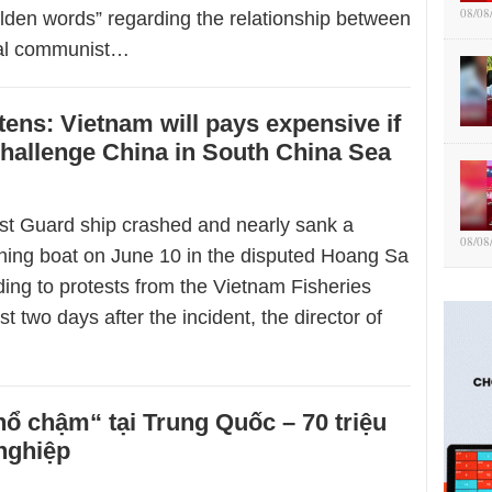
08/08
lden words” regarding the relationship between
nal communist…
tens: Vietnam will pays expensive if
 challenge China in South China Sea
t Guard ship crashed and nearly sank a
08/08
hing boat on June 10 in the disputed Hoang Sa
ding to protests from the Vietnam Fisheries
st two days after the incident, the director of
 chậm“ tại Trung Quốc – 70 triệu
nghiệp