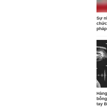
Sự n
chức
pháp
Hàng
bỗng
tay 