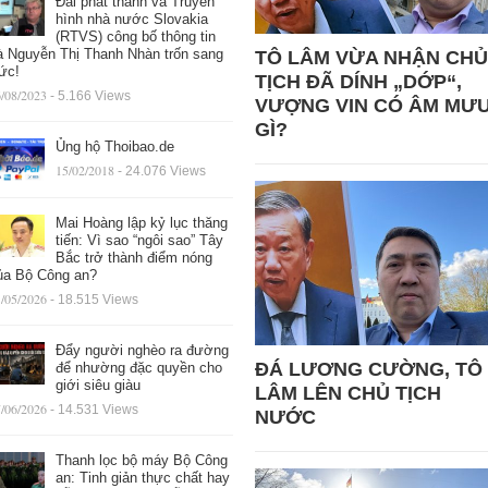
Đài phát thanh và Truyền
hình nhà nước Slovakia
(RTVS) công bố thông tin
à Nguyễn Thị Thanh Nhàn trốn sang
TÔ LÂM VỪA NHẬN CHỦ
ức!
TỊCH ĐÃ DÍNH „DỚP“,
/08/2023
- 5.166 Views
VƯỢNG VIN CÓ ÂM MƯ
GÌ?
Ủng hộ Thoibao.de
15/02/2018
- 24.076 Views
Mai Hoàng lập kỷ lục thăng
tiến: Vì sao “ngôi sao” Tây
Bắc trở thành điểm nóng
ủa Bộ Công an?
/05/2026
- 18.515 Views
Đẩy người nghèo ra đường
ĐÁ LƯƠNG CƯỜNG, TÔ
để nhường đặc quyền cho
giới siêu giàu
LÂM LÊN CHỦ TỊCH
/06/2026
- 14.531 Views
NƯỚC
Thanh lọc bộ máy Bộ Công
an: Tinh giản thực chất hay