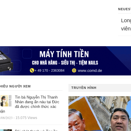
NEUES
Lon
viên
HIỀU NGƯỜI XEM
TRUYỀN HÌNH
Tin bà Nguyễn Thị Thanh
Nhàn đang ẩn náu tại Đức
đã được chính thức xác
hận
/08/2023
- 15.075 Views