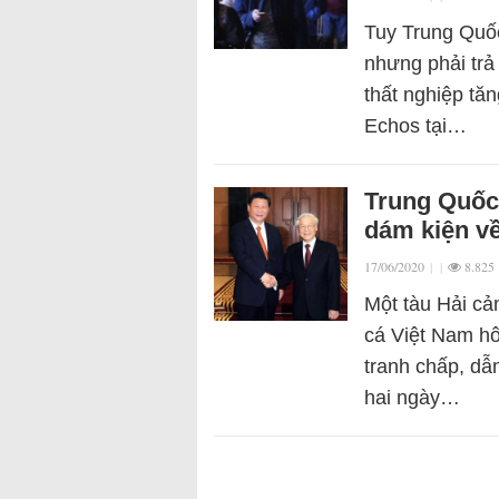
Tuy Trung Quốc
nhưng phải trả 
thất nghiệp tă
Echos tại…
Trung Quốc 
dám kiện v
17/06/2020
|
|
8.825
Một tàu Hải cả
cá Việt Nam h
tranh chấp, dẫ
hai ngày…