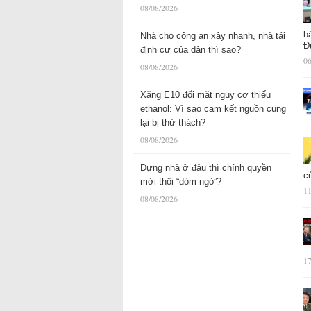
08/08/2026
b
Nhà cho công an xây nhanh, nhà tái
Đ
định cư của dân thì sao?
06
08/08/2026
Xăng E10 đối mặt nguy cơ thiếu
ethanol: Vì sao cam kết nguồn cung
lại bị thử thách?
08/08/2026
Dựng nhà ở đâu thì chính quyền
c
mới thôi “dòm ngó”?
11
08/08/2026
17