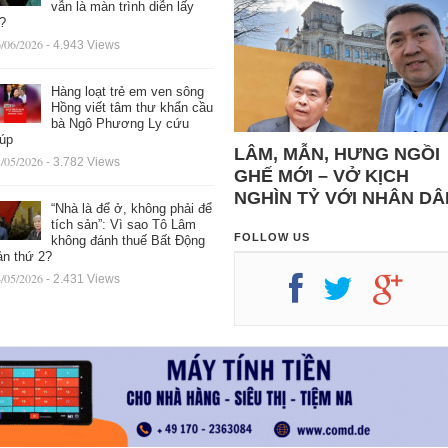
vẫn là màn trình diễn lấy
ệ?
/06/2026
- 4.943 Views
Hàng loạt trẻ em ven sông
Hồng viết tâm thư khẩn cầu
bà Ngô Phương Ly cứu
iúp
LÂM, MẪN, HƯNG NGỒI
/05/2026
- 3.782 Views
GHẾ MỚI – VỞ KỊCH
NGHÌN TỶ VỚI NHÂN DÂ
“Nhà là để ở, không phải để
tích sản”: Vì sao Tô Lâm
FOLLOW US
không đánh thuế Bất Động
ản thứ 2?
/05/2026
- 2.431 Views