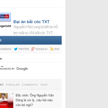
Đại án bắt cóc TXT
Nguyễn Hải Long bị kết án hỗ
trợ mật vụ VN bắt cóc TXT
E
ACEBOOK
TWITTER
GOOGLE+
RSS
H
EST
POPULAR
COMMENTS
TAGS
Bắc ninh: Ông Nguyễn Văn
Dũng bị xử lý, câu hỏi nào
còn bỏ ngỏ?