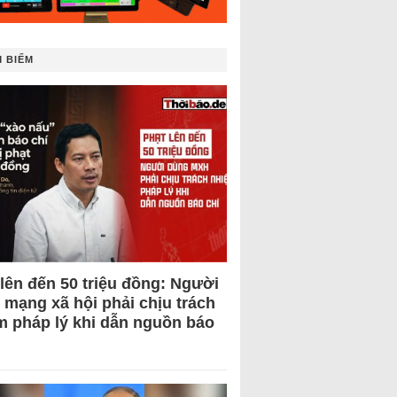
 BIẾM
 lên đến 50 triệu đồng: Người
 mạng xã hội phải chịu trách
m pháp lý khi dẫn nguồn báo