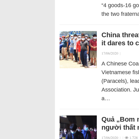
“4 goods-16 go
the two frater
China threa
it dares to
17/06/2020
|
A Chinese Coas
Vietnamese fis
(Paracels), lea
Association. Ju
a…
Quả „Bom nổ
người thất 
17/06/2020
|
|
1.728