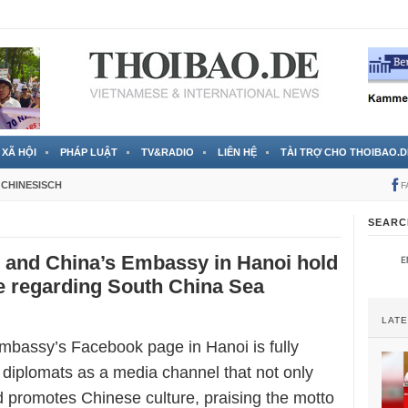
 đã được chính thức xác nhận
3 Jahren ago
XÃ HỘI
PHÁP LUẬT
TV&RADIO
LIÊN HỆ
TÀI TRỢ CHO THOIBAO.D
CHINESISCH
F
SEARC
 and China’s Embassy in Hanoi hold
le regarding South China Sea
LAT
bassy’s Facebook page in Hanoi is fully
s diplomats as a media channel that not only
 promotes Chinese culture, praising the motto