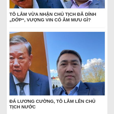
TÔ LÂM VỪA NHẬN CHỦ TỊCH ĐÃ DÍNH
„DỚP“, VƯỢNG VIN CÓ ÂM MƯU GÌ?
ĐÁ LƯƠNG CƯỜNG, TÔ LÂM LÊN CHỦ
TỊCH NƯỚC