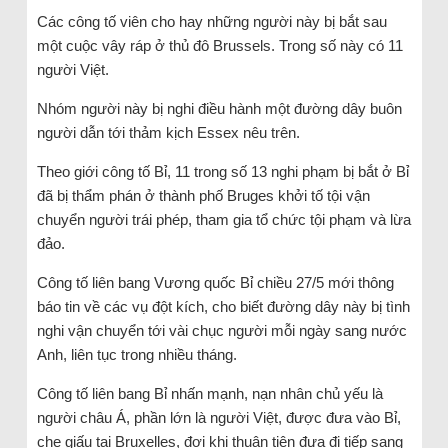
Các công tố viên cho hay những người này bị bắt sau
một cuộc vây ráp ở thủ đô Brussels. Trong số này có 11
người Việt.
Nhóm người này bị nghi điều hành một đường dây buôn
người dẫn tới thảm kịch Essex nêu trên.
Theo giới công tố Bỉ, 11 trong số 13 nghi phạm bị bắt ở Bỉ
đã bị thẩm phán ở thành phố Bruges khởi tố tội vận
chuyển người trái phép, tham gia tổ chức tội phạm và lừa
đảo.
Công tố liên bang Vương quốc Bỉ chiều 27/5 mới thông
báo tin về các vụ đột kích, cho biết đường dây này bị tình
nghi vận chuyển tới vài chục người mỗi ngày sang nước
Anh, liên tục trong nhiều tháng.
Công tố liên bang Bỉ nhấn mạnh, nạn nhân chủ yếu là
người châu Á, phần lớn là người Việt, được đưa vào Bỉ,
che giấu tại Bruxelles, đợi khi thuận tiện đưa đi tiếp sang