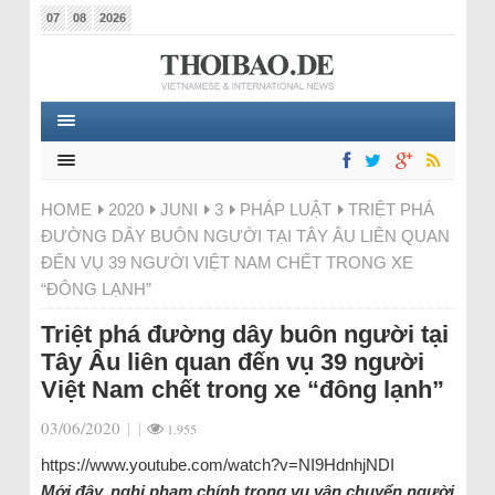
07
08
2026
HOME
2020
JUNI
3
PHÁP LUẬT
TRIỆT PHÁ
ĐƯỜNG DÂY BUÔN NGƯỜI TẠI TÂY ÂU LIÊN QUAN
ĐẾN VỤ 39 NGƯỜI VIỆT NAM CHẾT TRONG XE
“ĐÔNG LẠNH”
Triệt phá đường dây buôn người tại
Tây Âu liên quan đến vụ 39 người
Việt Nam chết trong xe “đông lạnh”
03/06/2020
|
|
1.955
https://www.youtube.com/watch?v=NI9HdnhjNDI
Mới đây, nghi phạm chính trong vụ vận chuyển người