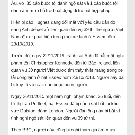
Âu, với 39 cáo buộc tội danh ngộ sát và 1 cáo buộc tội
danh âm mưu hỗ trợ hoạt động di trú bất hợp pháp.
Hiện bị cáo Hughes đang đối mặt với yêu cầu dẫn độ
sang Anh để xét xử liên quan đến vụ 39 thi thể người Việt
Nam được phát hiện trong một xe lạnh ở Essex hôm
23/10/2019.
Trước đó, ngày 22/11/2019, cảnh sát Anh đã bắt một nghi
phạm tên Christopher Kennedy, đến từ Bắc Ireland, liên
quan vụ 39 người Việt được tìm thấy thiệt mạng trong xe
tải đông lạnh ở hạt Essex hôm 23/10/2019. Người này đã
bị truy tố với các cáo buộc buôn người.
Ngày 26/11/2019 một nam nghi phạm khác, 36 tuổi, đến
từ thị trấn Purfleet, hạt Essex đã bị cảnh sát bắt tại khu
vực Dalston, đông London. Người đàn ông này bị bắt vì
tình nghi ngộ sát liên quan đến vụ 39 tử thi.
Theo BBC, người này cũng bị nghi tham gia âm mưu