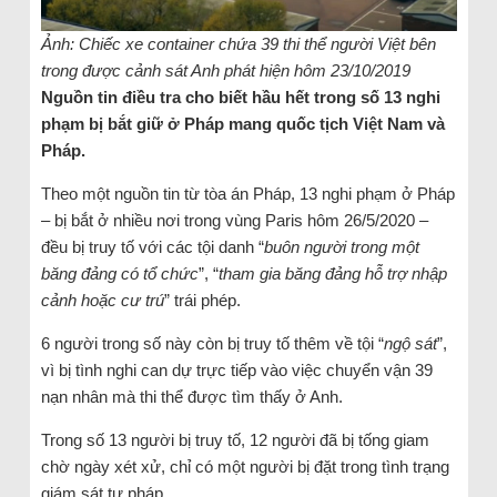
Ảnh: Chiếc xe container chứa 39 thi thể người Việt bên
trong được cảnh sát Anh phát hiện hôm 23/10/2019
Nguồn tin điều tra cho biết hầu hết trong số 13 nghi
phạm bị bắt giữ ở Pháp mang quốc tịch Việt Nam và
Pháp.
Theo một nguồn tin từ tòa án Pháp, 13 nghi phạm ở Pháp
– bị bắt ở nhiều nơi trong vùng Paris hôm 26/5/2020 –
đều bị truy tố với các tội danh “
buôn người trong một
băng đảng có tổ chức
”, “
tham gia băng đảng hỗ trợ nhập
cảnh hoặc cư trú
” trái phép.
6 người trong số này còn bị truy tố thêm về tội “
ngộ sát
”,
vì bị tình nghi can dự trực tiếp vào việc chuyển vận 39
nạn nhân mà thi thể được tìm thấy ở Anh.
Trong số 13 người bị truy tố, 12 người đã bị tống giam
chờ ngày xét xử, chỉ có một người bị đặt trong tình trạng
giám sát tư pháp.