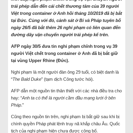
trái phép dẫn đến cái chết thương tâm của 39 người
Việt trong container ở Anh hồi tháng 10/2019 đã bị bắt
tại Đức. Cùng với đó, cảnh sát ở Bỉ và Pháp tuyên bố
ngày 26/5 đã bắt thêm 26 nghi phạm có liên quan đến
đường dây vận chuyển người trái phép kể trên.
AFP ngày 30/5 đưa tin nghi phạm chính trong vụ 39
người Việt chết trong container ở Anh đã bị bắt giữ
tại vùng Upper Rhine (Đức).
Nghi phạm là một người đàn ông 29 tuổi, có biệt danh là
“
The Bald Duke
” (tạm dịch Công tước hói).
AFP dẫn một nguồn tin thân thiết với các nhà điều tra cho
hay: “
Anh ta có thể là người cầm đầu mạng lưới ở bên
Pháp
.”
Cũng theo nguồn tin trên, nghi phạm bị bắt giữ sau khi bị
chính quyền Pháp phát lệnh truy nã khắp châu Âu. Quốc
tịch của nghi phạm hiện chưa được công bố.