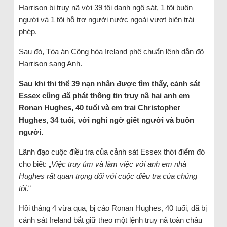
Harrison bị truy nã với 39 tội danh ngộ sát, 1 tội buôn
người và 1 tội hỗ trợ người nước ngoài vượt biên trái
phép.
Sau đó, Tòa án Cộng hòa Ireland phê chuẩn lệnh dẫn độ
Harrison sang Anh.
Sau khi thi thể 39 nạn nhân được tìm thấy, cảnh sát
Essex cũng đã phát thông tin truy nã hai anh em
Ronan Hughes, 40 tuổi và em trai Christopher
Hughes, 34 tuổi, với nghi ngờ giết người và buôn
người.
Lãnh đạo cuộc điều tra của cảnh sát Essex thời điểm đó
cho biết: „
Việc truy tìm và làm việc với anh em nhà
Hughes rất quan trọng đối với cuộc điều tra của chúng
tôi
.“
Hồi tháng 4 vừa qua, bị cáo Ronan Hughes, 40 tuổi, đã bị
cảnh sát Ireland bắt giữ theo một lệnh truy nã toàn châu