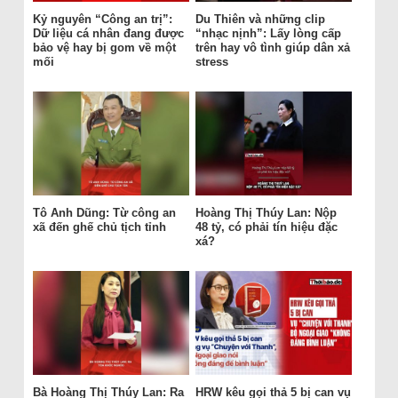
Kỷ nguyên “Công an trị”:
Du Thiên và những clip
Dữ liệu cá nhân đang được
“nhạc nịnh”: Lấy lòng cấp
bảo vệ hay bị gom về một
trên hay vô tình giúp dân xả
mối
stress
Tô Anh Dũng: Từ công an
Hoàng Thị Thúy Lan: Nộp
xã đến ghế chủ tịch tỉnh
48 tỷ, có phải tín hiệu đặc
xá?
Bà Hoàng Thị Thúy Lan: Ra
HRW kêu gọi thả 5 bị can vụ