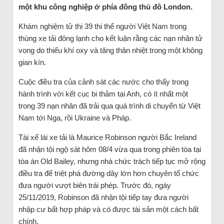
một khu công nghiệp ở phía đông thủ đô London.
Khám nghiệm tử thi 39 thi thể người Việt Nam trong
thùng xe tải đông lạnh cho kết luận rằng các nạn nhân tử
vong do thiếu khí oxy và tăng thân nhiệt trong một không
gian kín.
Cuộc điều tra của cảnh sát các nước cho thấy trong
hành trình với kết cục bi thảm tại Anh, có ít nhất một
trong 39 nạn nhân đã trải qua quá trình di chuyển từ Việt
Nam tới Nga, rồi Ukraine và Pháp.
Tài xế lái xe tải là Maurice Robinson người Bắc Ireland
đã nhận tội ngộ sát hôm 08/4 vừa qua trong phiên tòa tại
tòa án Old Bailey, nhưng nhà chức trách tiếp tục mở rộng
điều tra để triệt phá đường dây lớn hơn chuyên tổ chức
đưa người vượt biên trái phép. Trước đó, ngày
25/11/2019, Robinson đã nhận tội tiếp tay đưa người
nhập cư bất hợp pháp và có được tài sản một cách bất
chính.