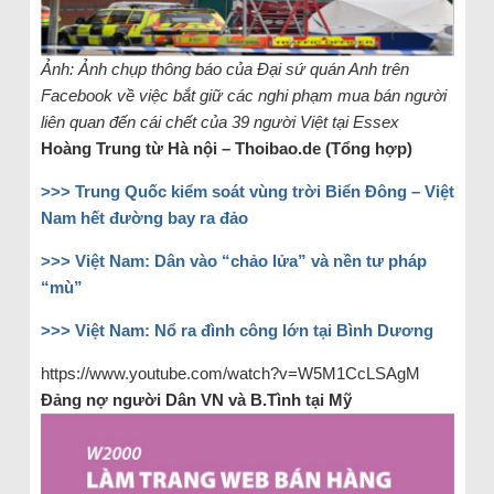
Ảnh: Ảnh chụp thông báo của Đại sứ quán Anh trên
Facebook về việc bắt giữ các nghi phạm mua bán người
liên quan đến cái chết của 39 người Việt tại Essex
Hoàng Trung từ Hà nội – Thoibao.de (Tổng hợp)
>>> Trung Quốc kiểm soát vùng trời Biển Đông – Việt
Nam hết đường bay ra đảo
>>> Việt Nam: Dân vào “chảo lửa” và nền tư pháp
“mù”
>>> Việt Nam: Nổ ra đình công lớn tại Bình Dương
https://www.youtube.com/watch?v=W5M1CcLSAgM
Đảng nợ người Dân VN và B.Tình tại Mỹ