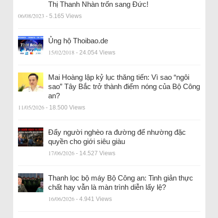
Thị Thanh Nhàn trốn sang Đức!
06/08/2023
- 5.165 Views
Ủng hộ Thoibao.de
15/02/2018
- 24.054 Views
Mai Hoàng lập kỷ lục thăng tiến: Vì sao “ngôi
sao” Tây Bắc trở thành điểm nóng của Bộ Công
an?
11/05/2026
- 18.500 Views
Đẩy người nghèo ra đường để nhường đặc
quyền cho giới siêu giàu
17/06/2026
- 14.527 Views
Thanh lọc bộ máy Bộ Công an: Tinh giản thực
chất hay vẫn là màn trình diễn lấy lệ?
16/06/2026
- 4.941 Views