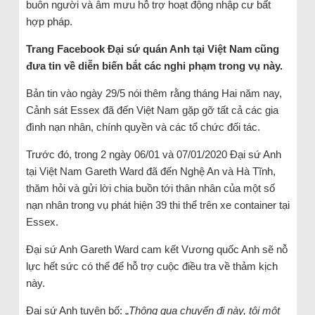
buôn người và âm mưu hỗ trợ hoạt động nhập cư bất
hợp pháp.
Trang Facebook Đại sứ quán Anh tại Việt Nam cũng
đưa tin về diễn biến bắt các nghi phạm trong vụ này.
Bản tin vào ngày 29/5 nói thêm rằng tháng Hai năm nay,
Cảnh sát Essex đã đến Việt Nam gặp gỡ tất cả các gia
đình nạn nhân, chính quyền và các tổ chức đối tác.
Trước đó, trong 2 ngày 06/01 và 07/01/2020 Đại sứ Anh
tại Việt Nam Gareth Ward đã đến Nghệ An và Hà Tĩnh,
thăm hỏi và gửi lời chia buồn tới thân nhân của một số
nạn nhân trong vụ phát hiện 39 thi thể trên xe container tại
Essex.
Đại sứ Anh Gareth Ward cam kết Vương quốc Anh sẽ nỗ
lực hết sức có thể để hỗ trợ cuộc điều tra về thảm kịch
này.
Đại sứ Anh tuyên bố: „
Thông qua chuyến đi này, tôi một