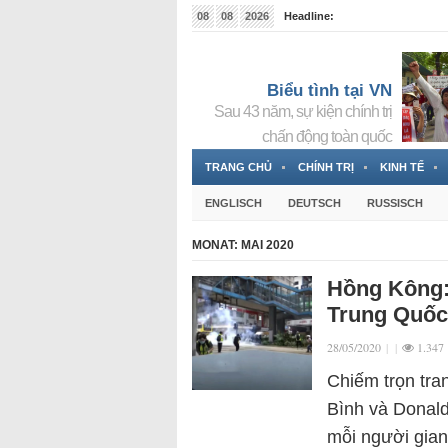
08
08
2026
Headline:
Tin bà Nguyễn Thị Thanh Nhàn đang ẩn náu tại Đức
Biểu tình tại VN
Sau 43 năm, sự kiện chính trị
chấn động toàn quốc
TRANG CHỦ
CHÍNH TRỊ
KINH TẾ
ENGLISCH
DEUTSCH
RUSSISCH
MONAT:
MAI 2020
Hồng Kông: 
Trung Quốc
28/05/2020
|
|
1.347
Chiếm trọn tra
Bình và Donald
mỗi người gian