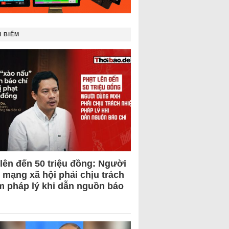
 BIẾM
 lên đến 50 triệu đồng: Người
 mạng xã hội phải chịu trách
m pháp lý khi dẫn nguồn báo