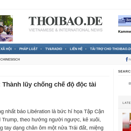
 đã được chính thức xác nhận
3 Jahren ago
XÃ HỘI
PHÁP LUẬT
TV&RADIO
LIÊN HỆ
TÀI TRỢ CHO THOIBAO.D
CHINESISCH
F
SEARC
Thành lũy chống chế độ độc tài
LAT
ng nhất báo Libération là bức hí họa Tập Cận
 Trump, theo hướng người ngược, kẻ xuôi,
g tay dạng chân ôm một nửa Trái đất, miệng