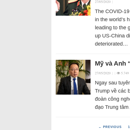
27/05/2020
|
The COVID-19 p
in the world’s 
leading to the 
up US-China di
deteriorated…
Mỹ và Anh 
27/05/2020
|
|
5.749
Ngay sau tuyê
Trump về các b
đoàn công nghệ
đạo Trung tâm
← PREVIOUS
1