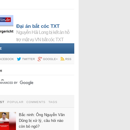
Đại án bắt cóc TXT
Nguyễn Hải Long bị kết án hỗ
trợ mật vụ VN bắt cóc TXT
E
ACEBOOK
TWITTER
GOOGLE+
RSS
H
EST
POPULAR
COMMENTS
TAGS
Bắc ninh: Ông Nguyễn Văn
Dũng bị xử lý, câu hỏi nào
còn bỏ ngỏ?