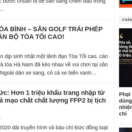
 bước chuẩn bị để sẵn sàng chiến đấu trong
g…
CHÂM
A BÌNH – SÂN GOLF TRÁI PHÉP
ÁN BỘ TÒA TỐI CAO!
1
n dịp sinh nhật một lãnh đạo Tòa Tối cao, cán
 và tòa Hà Nam đã kéo nhau về vui chơi tại sân
Ngoài dàn xe sang, có cả xe biển xanh…
́c: Hơn 1 triệu khẩu trang nhập từ
Phạt
̉ mạo chất chất lượng FFP2 bị tịch
dùng
nhiệ
chí
2
020 đài truyền hình và báo chí Đức đồng loạt