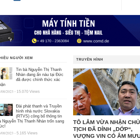
HIỀU NGƯỜI XEM
TRUYỀN HÌNH
Tin bà Nguyễn Thị Thanh
Nhàn đang ẩn náu tại Đức
đã được chính thức xác
hận
/08/2023
- 15.070 Views
Đài phát thanh và Truyền
hình nhà nước Slovakia
(RTVS) công bố thông tin
à Nguyễn Thị Thanh Nhàn trốn sang
TÔ LÂM VỪA NHẬN CHỦ
ức!
TỊCH ĐÃ DÍNH „DỚP“,
/08/2023
- 5.165 Views
VƯỢNG VIN CÓ ÂM MƯ