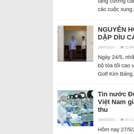
tăng cường các
các cuộc xun
NGUYỄN HÒ
DẬP DÌU C
28/05/2020
|
|
22.69
Ngày 24/5, nhâ
bộ tòa tối cao
Golf Kim Bảng.
Tin nước Đư
Việt Nam gia
thu
28/05/2020
|
|
10.11
Hôm nay 27/5/2