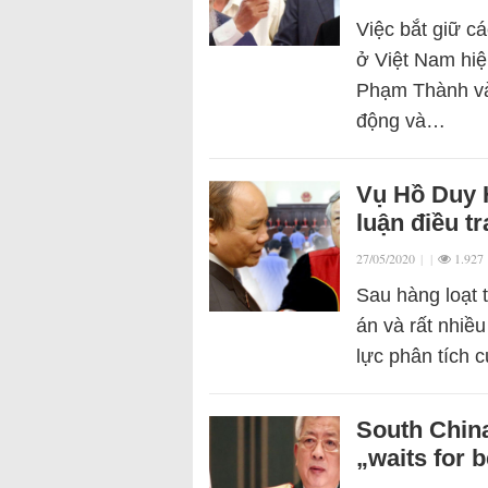
Việc bắt giữ c
ở Việt Nam hiệ
Phạm Thành và
động và…
Vụ Hồ Duy H
luận điều tr
27/05/2020
|
|
1.927
Sau hàng loạt t
án và rất nhiề
lực phân tích 
South China
„waits for b