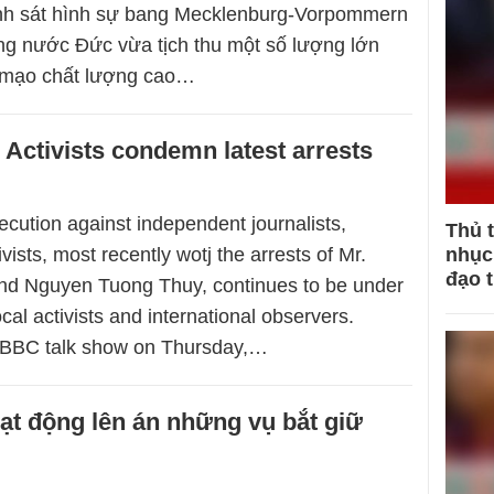
ảnh sát hình sự bang Mecklenburg-Vorpommern
g nước Đức vừa tịch thu một số lượng lớn
ả mạo chất lượng cao…
Activists condemn latest arrests
cution against independent journalists,
Thủ 
vists, most recently wotj the arrests of Mr.
nhục 
đạo 
d Nguyen Tuong Thuy, continues to be under
ocal activists and international observers.
 BBC talk show on Thursday,…
ạt động lên án những vụ bắt giữ