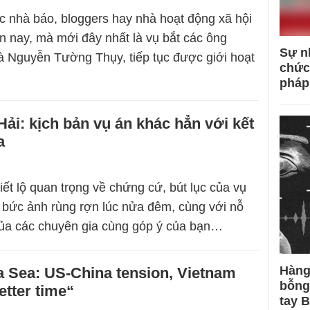
ác nhà báo, bloggers hay nhà hoạt động xã hội
n nay, mà mới đây nhất là vụ bắt các ông
Sự n
 Nguyễn Tường Thụy, tiếp tục được giới hoạt
chức
pháp
ải: kịch bản vụ án khác hẳn với kết
a
iết lộ quan trọng về chứng cứ, bút lục của vụ
u bức ảnh rùng rợn lúc nửa đêm, cùng với nỗ
của các chuyên gia cùng góp ý của bạn…
Hàng
 Sea: US-China tension, Vietnam
bỗng
etter time“
tay 