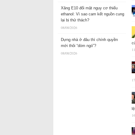
Xăng E10 đối mặt nguy cơ thiếu
ethanol: Vì sao cam kết nguồn cung
lại bị thử thách?
08/08/2026
Dựng nhà ở đâu thì chính quyền
c
mới thôi “dòm ngó”?
11
08/08/2026
17
l
16