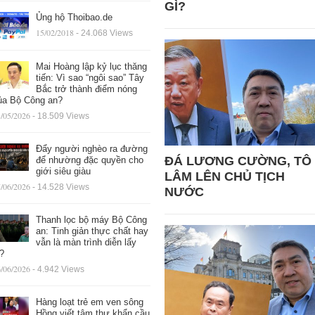
GÌ?
Ủng hộ Thoibao.de
15/02/2018
- 24.068 Views
Mai Hoàng lập kỷ lục thăng
tiến: Vì sao “ngôi sao” Tây
Bắc trở thành điểm nóng
ủa Bộ Công an?
/05/2026
- 18.509 Views
Đẩy người nghèo ra đường
ĐÁ LƯƠNG CƯỜNG, TÔ
để nhường đặc quyền cho
giới siêu giàu
LÂM LÊN CHỦ TỊCH
/06/2026
- 14.528 Views
NƯỚC
Thanh lọc bộ máy Bộ Công
an: Tinh giản thực chất hay
vẫn là màn trình diễn lấy
ệ?
/06/2026
- 4.942 Views
Hàng loạt trẻ em ven sông
Hồng viết tâm thư khẩn cầu