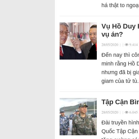
há thật to ng
Vụ Hồ Duy H
vụ án?
28/05/2020
|
|
9.414
Đến nay thì cô
minh rằng Hồ D
nhưng đã bị gi
giam của tử tù
Tập Cận Bìn
28/05/2020
|
|
6.045
Đài truyền hìn
Quốc Tập Cận 