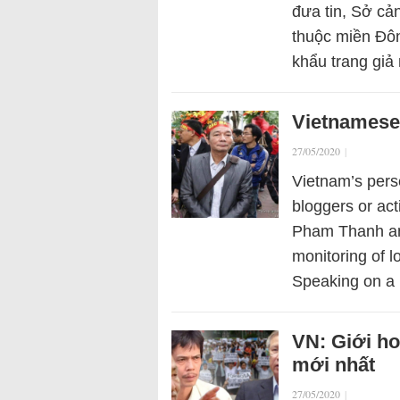
đưa tin, Sở c
thuộc miền Đôn
khẩu trang gi
Vietnamese 
27/05/2020
|
Vietnam’s perse
bloggers or acti
Pham Thanh an
monitoring of l
Speaking on a
VN: Giới ho
mới nhất
27/05/2020
|