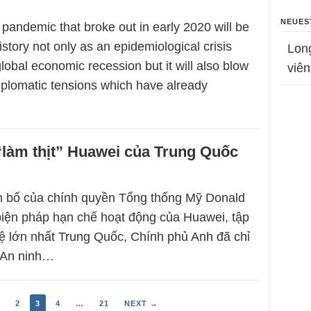
NEUES
andemic that broke out in early 2020 will be
history not only as an epidemiological crisis
Lon
global economic recession but it will also blow
viên
plomatic tensions which have already
“làm thịt” Huawei của Trung Quốc
n bố của chính quyền Tổng thống Mỹ Donald
iện pháp hạn chế hoạt động của Huawei, tập
 lớn nhất Trung Quốc, Chính phủ Anh đã chỉ
 An ninh…
2
3
4
…
21
NEXT →