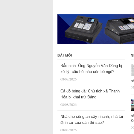
BÀI MỚI
N
Bắc ninh: Ông Nguyễn Văn Dũng bị
xử lý, câu hỏi nào còn bỏ ngỏ?
08/08/2026
n
07
Cá độ bóng đá: Chủ tịch xã Thanh
Hóa bị khai trừ Đảng
08/08/2026
b
Nhà cho công an xây nhanh, nhà tái
Đ
định cư của dân thì sao?
06
08/08/2026