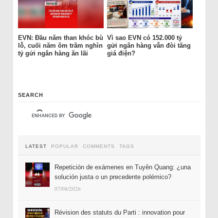
EVN: Đầu năm than khóc bù
Vì sao EVN có 152.000 tỷ
lỗ, cuối năm ôm trăm nghìn
gửi ngân hàng vẫn đòi tăng
tỷ gửi ngân hàng ăn lãi
giá điện?
SEARCH
LATEST
POPULAR
COMMENTS
TAGS
Repetición de exámenes en Tuyên Quang: ¿una
solución justa o un precedente polémico?
07/08/2026
Révision des statuts du Parti : innovation pour