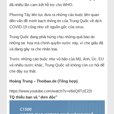
đã nhiều lần cam kết hỗ trợ cho WHO.
Phương Tây liên tục đưa ra những cáo buộc liên quan
đến vấn đề minh bạch thông tin của Trung Quốc về dịch
COVID-19 cũng như về nguồn gốc của virus.
Trung Quốc đang phải hứng chịu những quả báo do
những tai họa mà chính quyền nước này, vì che giấu đã
và đang gây ra cho nhân loại.
Trước những cáo buộc như vũ bão của Mỹ, Anh, Úc, EU
và nhiều nước khác, Trung Quốc sẽ không còn cơ hội để
che đậy sự thật.
Hoàng Trung – Thoibao.de (Tổng hợp)
https://www.youtube.com/watch?v=e6eQ8TzE22I
TQ thiếu bạn và “đơn độc”