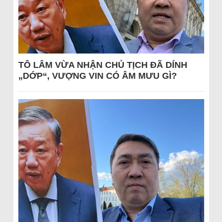
TÔ LÂM VỪA NHẬN CHỦ TỊCH ĐÃ DÍNH
„DỚP“, VƯỢNG VIN CÓ ÂM MƯU GÌ?