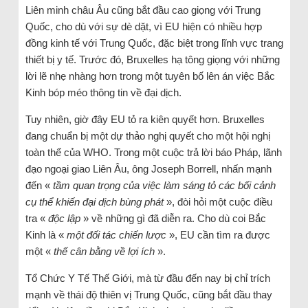
Liên minh châu Âu cũng bắt đầu cao giọng với Trung
Quốc, cho dù với sự dè dặt, vì EU hiện có nhiều hợp
đồng kinh tế với Trung Quốc, đặc biệt trong lĩnh vực trang
thiết bị y tế. Trước đó, Bruxelles hạ tông giọng với những
lời lẽ nhẹ nhàng hơn trong một tuyên bố lên án việc Bắc
Kinh bóp méo thông tin về đại dịch.
Tuy nhiên, giờ đây EU tỏ ra kiên quyết hơn. Bruxelles
đang chuẩn bị một dự thảo nghị quyết cho một hội nghị
toàn thể của WHO. Trong một cuộc trả lời báo Pháp, lãnh
đạo ngoại giao Liên Âu, ông Joseph Borrell, nhấn mạnh
đến «
tầm quan trọng của việc làm sáng tỏ các bối cảnh
cụ thể khiến đại dịch bùng phát
», đòi hỏi một cuộc điều
tra «
độc lập
» về những gì đã diễn ra. Cho dù coi Bắc
Kinh là «
một đối tác chiến lược
», EU cần tìm ra được
một «
thế cân bằng về lợi ích
».
Tổ Chức Y Tế Thế Giới, mà từ đầu đến nay bị chỉ trích
mạnh về thái độ thiên vị Trung Quốc, cũng bắt đầu thay