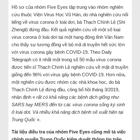
Hồ sơ của nhóm Five Eyes tập trung vào nhóm nghiên
cứu thuộc Viện Virus Học Vũ Hán, do nhà nghiên cứu nổi
tiếng về virus corona ở loài dơi, bà Thạch Chính Lệ (Shi
Zhengli) đứng đầu. Kết quả nghiên cứu về một số loại
virus corona ở loài dơi tại một hang động tỉnh Vân Nam
cho thấy sự tương đồng về bộ mã di truyền hết sức lớn
với virus corona gây bệnh COVID-19. Theo Daily
Telegraph có ít nhất một trong số 50 mẫu virus corona
được tiến sĩ Thạch Chính Lệ nghiên cứu về mặt di truyền
giống đến 96% với virus gây bệnh COVID-19. Hơn nữa,
một nghiên cứu được nhóm các nhà khoa học, do bà
Thạch Chính Lệ đứng đầu, công bố hồi tháng 3/2019,
nhận định «
rất có khả năng các bệnh dịch giống như
SARS hay MERS đến từ các virus corona sống ký sinh
ở loài dơi. Và nhiều khả năng dịch bệnh sẽ xuất hiện tại
Trung Quốc
».
Tài liệu điều tra của nhóm Five Eyes cũng mô tả việc
chính quyền Trung Quốc kiểm duyệt thông tin trên