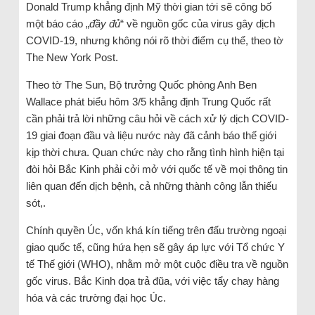
Donald Trump khẳng định Mỹ thời gian tới sẽ công bố
một báo cáo „
đầy đủ
“ về nguồn gốc của virus gây dịch
COVID-19, nhưng không nói rõ thời điểm cụ thể, theo tờ
The New York Post.
Theo tờ The Sun, Bộ trưởng Quốc phòng Anh Ben
Wallace phát biểu hôm 3/5 khẳng định Trung Quốc rất
cần phải trả lời những câu hỏi về cách xử lý dịch COVID-
19 giai đoạn đầu và liệu nước này đã cảnh báo thế giới
kịp thời chưa. Quan chức này cho rằng tình hình hiện tại
đòi hỏi Bắc Kinh phải cởi mở với quốc tế về mọi thông tin
liên quan đến dịch bệnh, cả những thành công lẫn thiếu
sót,.
Chính quyền Úc, vốn khá kín tiếng trên đấu trường ngoại
giao quốc tế, cũng hứa hẹn sẽ gây áp lực với Tổ chức Y
tế Thế giới (WHO), nhằm mở một cuộc điều tra về nguồn
gốc virus. Bắc Kinh dọa trả đũa, với việc tẩy chay hàng
hóa và các trường đại học Úc.