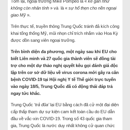
Tóm lại, ngoại trưởng Mike Pompeo là «
kẻ gần như
không còn nhân tính
» và là «
sự hổ thẹn cho nền ngoại
giao Mỹ
».
Trên thực tế, truyền thông Trung Quốc tránh đả kích công
khai tổng thống Mỹ, mũi nhọn chỉ trích nhắm vào Hoa Kỳ
được dồn sang viên ngoại trưởng.
Trên bình diện đa phương, một ngày sau khi EU cho
biết Liên minh và 27 quốc gia thành viên sẽ đồng tài
trợ cho một dự thảo nghị quyết kêu gọi đánh giá độc
lập trên cơ sở dữ liệu về virus corona mới gây ra căn
bệnh COVID-19 tại Hội nghị Y tế Thế giới trực tuyến
vào ngày 18/5, Trung Quốc đã có động thái đáp trả
ngay tức khắc.
Trung Quốc ‘
trả đũa’
lại EU bằng cách đã cử một đại diện
cấp thấp tham dự sự kiện cam kết toàn cầu do EU dẫn
đầu về vắc-xin COVID-19. Trong số 43 quốc gia tham
gia, Trung Quốc là nước duy nhất không cử quan chức