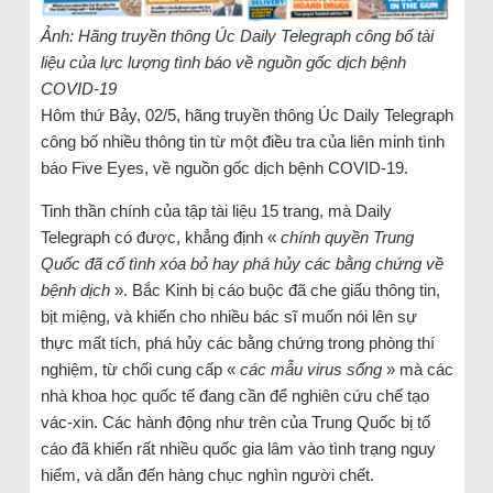
Ảnh: Hãng truyền thông Úc Daily Telegraph công bố tài
liệu của lực lượng tình báo về nguồn gốc dịch bệnh
COVID-19
Hôm thứ Bảy, 02/5, hãng truyền thông Úc Daily Telegraph
công bố nhiều thông tin từ một điều tra của liên minh tình
báo Five Eyes, về nguồn gốc dịch bệnh COVID-19.
Tinh thần chính của tập tài liệu 15 trang, mà Daily
Telegraph có được, khẳng định «
chính quyền Trung
Quốc đã cố tình xóa bỏ hay phá hủy các bằng chứng về
bệnh dịch
». Bắc Kinh bị cáo buộc đã che giấu thông tin,
bịt miệng, và khiến cho nhiều bác sĩ muốn nói lên sự
thực mất tích, phá hủy các bằng chứng trong phòng thí
nghiệm, từ chối cung cấp «
các mẫu virus sống
» mà các
nhà khoa học quốc tế đang cần để nghiên cứu chế tạo
vác-xin. Các hành động như trên của Trung Quốc bị tố
cáo đã khiến rất nhiều quốc gia lâm vào tình trạng nguy
hiểm, và dẫn đến hàng chục nghìn người chết.