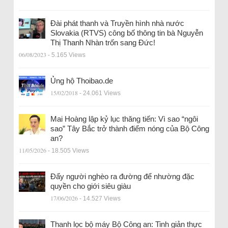
Đài phát thanh và Truyền hình nhà nước
Slovakia (RTVS) công bố thông tin bà Nguyễn
Thị Thanh Nhàn trốn sang Đức!
06/08/2023
- 5.165 Views
Ủng hộ Thoibao.de
15/02/2018
- 24.061 Views
Mai Hoàng lập kỷ lục thăng tiến: Vì sao “ngôi
sao” Tây Bắc trở thành điểm nóng của Bộ Công
an?
11/05/2026
- 18.505 Views
Đẩy người nghèo ra đường để nhường đặc
quyền cho giới siêu giàu
17/06/2026
- 14.527 Views
Thanh lọc bộ máy Bộ Công an: Tinh giản thực