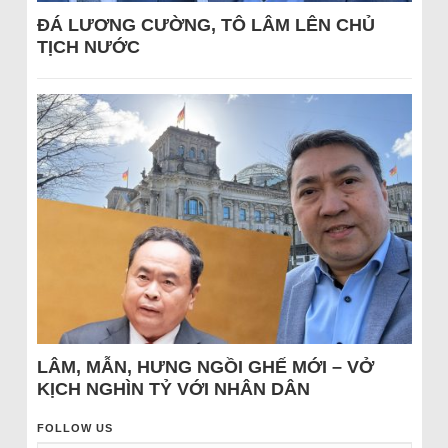
ĐÁ LƯƠNG CƯỜNG, TÔ LÂM LÊN CHỦ
TỊCH NƯỚC
LÂM, MẪN, HƯNG NGỒI GHẾ MỚI – VỞ
KỊCH NGHÌN TỶ VỚI NHÂN DÂN
FOLLOW US