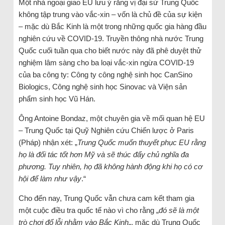
Một nhà ngoại giao EU lưu ý rằng vị đại sứ Trung Quốc
không tập trung vào vắc-xin – vốn là chủ đề của sự kiện
– mặc dù Bắc Kinh là một trong những quốc gia hàng đầu
nghiên cứu về COVID-19. Truyền thông nhà nước Trung
Quốc cuối tuần qua cho biết nước này đã phê duyệt thử
nghiệm lâm sàng cho ba loại vắc-xin ngừa COVID-19
của ba công ty: Công ty công nghệ sinh học CanSino
Biologics, Công nghệ sinh học Sinovac và Viện sản
phẩm sinh học Vũ Hán.
Ông Antoine Bondaz, một chuyên gia về mối quan hệ EU
– Trung Quốc tại Quỹ Nghiên cứu Chiến lược ở Paris
(Pháp) nhận xét: „
Trung Quốc muốn thuyết phục EU rằng
họ là đối tác tốt hơn Mỹ và sẽ thúc đẩy chủ nghĩa đa
phương. Tuy nhiên, họ đã không hành động khi họ có cơ
hội để làm như vậy
.“
Cho đến nay, Trung Quốc vẫn chưa cam kết tham gia
một cuộc điều tra quốc tế nào vì cho rằng „
đó sẽ là một
trò chơi đổ lỗi nhằm vào Bắc Kinh
„, mặc dù Trung Quốc