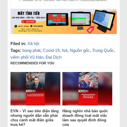
Filed in:
Xã hội
Tags:
bùng phát
,
Covid-19
,
hot
,
Nguồn gốc
,
Trung Quốc
,
viêm phổi Vũ Hán
,
Đại Dịch
RECOMMENDED FOR YOU
EVN – Vì sao tiền điện tăng
Hàng nghìn nhà báo quốc
nhưng người dân vẫn phải
doanh đồng loạt mất việc
chịu cảnh mất điện giữa
làm sau quyết định đóng
trưa hè?
cửa