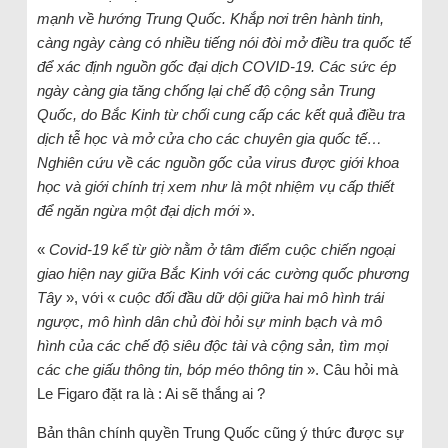
mạnh về hướng Trung Quốc. Khắp nơi trên hành tinh,
càng ngày càng có nhiều tiếng nói đòi mở điều tra quốc tế
để xác định nguồn gốc đại dịch COVID-19. Các sức ép
ngày càng gia tăng chống lại chế độ cộng sản Trung
Quốc, do Bắc Kinh từ chối cung cấp các kết quả điều tra
dịch tễ học và mở cửa cho các chuyên gia quốc tế…
Nghiên cứu về các nguồn gốc của virus được giới khoa
học và giới chính trị xem như là một nhiệm vụ cấp thiết
để ngăn ngừa một đại dịch mới
».
«
Covid-19 kể từ giờ nằm ở tâm điểm cuộc chiến ngoại
giao hiện nay giữa Bắc Kinh với các cường quốc phương
Tây
», với «
cuộc đối đầu dữ dội giữa hai mô hình trái
ngược, mô hình dân chủ đòi hỏi sự minh bạch và mô
hình của các chế độ siêu độc tài và cộng sản, tìm mọi
các che giấu thông tin, bóp méo thông tin
». Câu hỏi mà
Le Figaro đặt ra là : Ai sẽ thắng ai ?
Bản thân chính quyền Trung Quốc cũng ý thức được sự