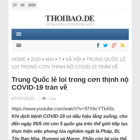
07
08
2026
HOME
2020
MAI
7
XÃ HỘI
TRUNG QUỐC LẺ
LOI TRONG CƠN THỊNH NỘ COVID-19 TRÀN VỀ
Trung Quốc lẻ loi trong cơn thịnh nộ
COVID-19 tràn về
07/05/2020
|
|
1.364
https://www.youtube.com/watch?v=97YAcYTkA5s
Khi dịch bệnh COVID-19 có dấu hiệu lắng xuống, cho
đến ngày 05/5 chỉ còn 5 quốc gia trên thế giới tiếp tục
thực hiện việc phong tỏa nghiêm ngặt là Pháp, Bỉ,
Tây Ban Nha, Rumani và Maroc. Phần còn lại của thế