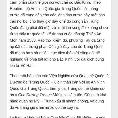
căm phẫn của thế giới đối với chế độ Bắc Kinh. Theo
Reuters, bộ An ninh Quốc gia Trung Quốc hồi tháng
trước đã cung cấp cho các lãnh đạo nước này một báo
cáo nội bộ, cho thấy giờ đây chế độ cộng sản Trung
Quốc đang phải đối mặt với một làn sóng đối kháng chưa
từng thấy từ quốc tế, kể từ sau cuộc đàn áp Thiên An
Môn năm 1989. Vào thời điểm đó, phương Tây đã từng
áp đặt các trừng phạt. Còn giờ đây cho dù Trung Quốc
đã mạnh hơn rất nhiều, cục diện thế giới cũng có thể
nghiêng về phía bất lợi cho Bắc Kinh, với đại dịch bùng
lên từ Vũ Hán.
Theo một báo cáo của Viện Nghiên cứu Quan hệ Quốc tế
Đương đại Trung Quốc – Cicir, thân cận với bộ An Ninh
Quốc Gia Trung Quốc, tâm lý bài Trung có thể khiến dự
án «
Con Đường Tơ Lụa Mới
» bị giảm tốc. Cũng có khả
năng quan hệ Mỹ – Trung xấu đi nhanh chóng, và đụng
độ vũ trang giữa hai nước có thể xảy ra.
Le Figaro khép lại bài «
Cơn bão đang đổi chiều…
» với