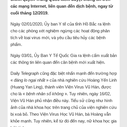
các mạng Internet, liên quan đến dịch bệnh, ngay từ
cuối tháng 12/2019.
Ngày 02/01/2020, Ủy ban Y tế của tỉnh Hồ Bắc ra lệnh
cho các phòng xét nghiệm ngừng các hoạt động phân
tích về loại virus mới, và yêu cầu tiêu hủy các bệnh
phẩm.
Ngày 03/01, Ủy Ban Y Tế Quốc Gia ra lệnh cấm xuất bản
các thông tin liên quan đến căn bệnh mới xuất hiện.
Daily Telegraph cũng đặc biệt nhấn mạnh đến trường hợp
«
đáng lo ngại nhất
» của nhà nghiên cứu Hoàng Yến Linh
(Huang Yan Ling), thành viên Viện Virus Vũ Hán, được
cho là «
bệnh nhân số không
». Tuy nhiên, ngày 16/02,
Viện Vũ Hán phủ nhận điều này. Tiểu sử cũng như hình
ảnh của nhà khoa học trên trang chủ của viện nghiên cứu
bị xoá bỏ. Theo Viện Virus Học Vũ Hán, bà Hoàng vẫn
khỏe mạnh. Tuy nhiên, kể từ đó đến nay, nữ khoa học gia