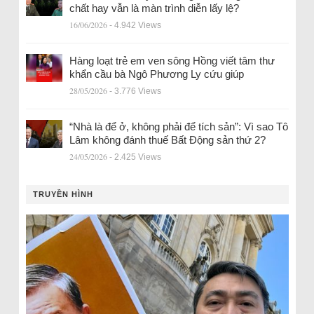
chất hay vẫn là màn trình diễn lấy lệ?
16/06/2026
- 4.942 Views
Hàng loạt trẻ em ven sông Hồng viết tâm thư
khẩn cầu bà Ngô Phương Ly cứu giúp
28/05/2026
- 3.776 Views
“Nhà là để ở, không phải để tích sản”: Vì sao Tô
Lâm không đánh thuế Bất Động sản thứ 2?
24/05/2026
- 2.425 Views
TRUYỀN HÌNH