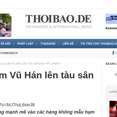
 đã được chính thức xác nhận
3 Jahren ago
XÃ HỘI
PHÁP LUẬT
TV&RADIO
LIÊN HỆ
TÀI TRỢ CHO THOIBAO.D
CHINESISCH
F
IRUS CÚM VŨ HÁN LÊN TÀU SÂN BAY MỸ, PHÁP?
SEARC
úm Vũ Hán lên tàu sân
LAT
h?v=bU7ruL6seJ8
công mạnh mẽ vào các hàng không mẫu hạm