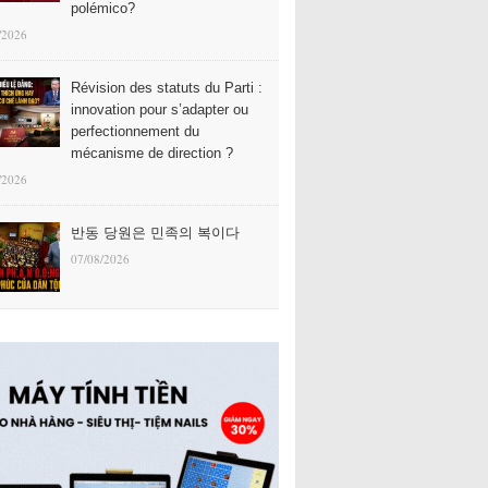
polémico?
/2026
Révision des statuts du Parti :
innovation pour s’adapter ou
perfectionnement du
mécanisme de direction ?
/2026
반동 당원은 민족의 복이다
07/08/2026