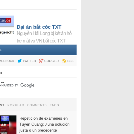
Đại án bắt cóc TXT
Nguyễn Hải Long bị kết án hỗ
trợ mật vụ VN bắt cóc TXT
E
ACEBOOK
TWITTER
GOOGLE+
RSS
H
EST
POPULAR
COMMENTS
TAGS
Repetición de exámenes en
Tuyên Quang: ¿una solución
justa o un precedente