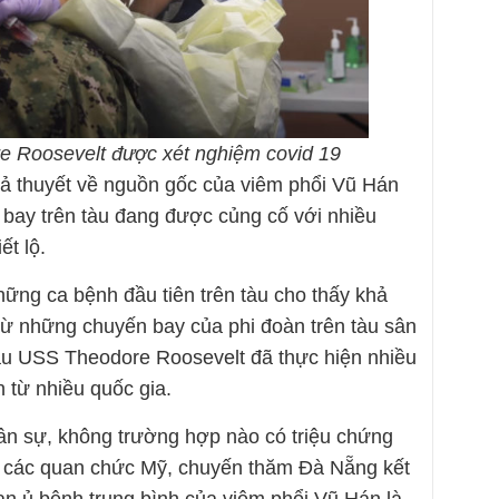
e Roosevelt được xét nghiệm covid 19
giả thuyết về nguồn gốc của viêm phổi Vũ Hán
 bay trên tàu đang được củng cố với nhiều
ết lộ.
hững ca bệnh đầu tiên trên tàu cho thấy khả
ừ những chuyến bay của phi đoàn trên tàu sân
 tàu USS Theodore Roosevelt đã thực hiện nhiều
 từ nhiều quốc gia.
ân sự, không trường hợp nào có triệu chứng
 các quan chức Mỹ, chuyến thăm Đà Nẵng kết
ian ủ bệnh trung bình của viêm phổi Vũ Hán là