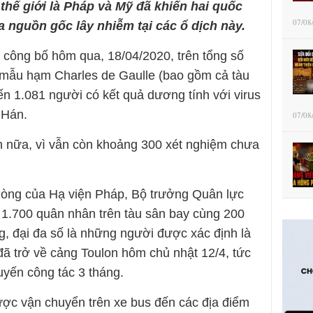
hế giới là Pháp và Mỹ đã khiến hai quốc
07/08
a nguồn gốc lây nhiễm tại các ổ dịch này.
 công bố hôm qua, 18/04/2020, trên tổng số
 mẫu hạm Charles de Gaulle (bao gồm cả tàu
ến 1.081 người có kết quả dương tính với virus
 Hán.
07/08
n nữa, vì vẫn còn khoảng 300 xét nghiệm chưa
hòng của Hạ viện Pháp, Bộ trưởng Quân lực
g 1.700 quân nhân trên tàu sân bay cùng 200
g, đại đa số là những người được xác định là
ã trở về cảng Toulon hôm chủ nhật 12/4, tức
uyến công tác 3 tháng.
ợc vận chuyển trên xe bus đến các địa điểm