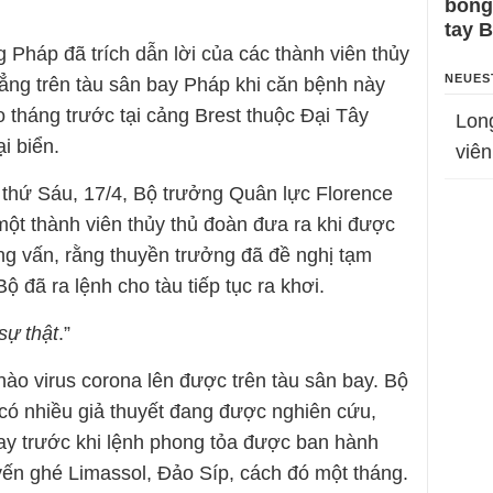
bỗng
tay 
 Pháp đã trích dẫn lời của các thành viên thủy
NEUES
hẳng trên tàu sân bay Pháp khi căn bệnh này
o tháng trước tại cảng Brest thuộc Đại Tây
Lon
i biển.
viên
 thứ Sáu, 17/4, Bộ trưởng Quân lực Florence
một thành viên thủy thủ đoàn đưa ra khi được
ng vấn, rằng thuyền trưởng đã đề nghị tạm
 đã ra lệnh cho tàu tiếp tục ra khơi.
sự thật
.”
nào virus corona lên được trên tàu sân bay. Bộ
có nhiều giả thuyết đang được nghiên cứu,
gay trước khi lệnh phong tỏa được ban hành
ến ghé Limassol, Đảo Síp, cách đó một tháng.