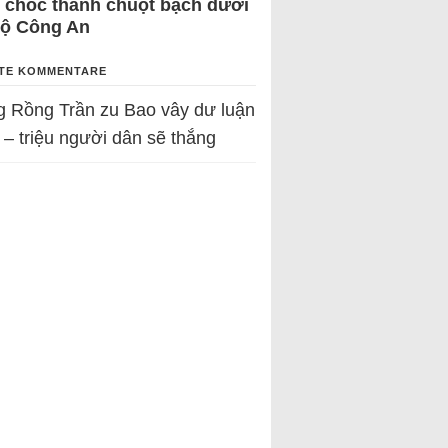
 chốc thành chuột bạch dưới
Bộ Công An
TE KOMMENTARE
g Rồng Trần
zu
Bao vây dư luận
 – triệu người dân sẽ thắng