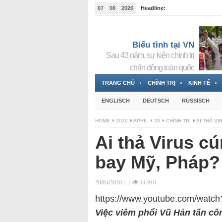
07
08
2026
Headline:
Tin bà Nguyễn Thị Thanh Nhàn đang ẩn náu tại Đức
Biểu tình tại VN
Sau 43 năm, sự kiện chính trị
chấn động toàn quốc
TRANG CHỦ
CHÍNH TRỊ
KINH TẾ
ENGLISCH
DEUTSCH
RUSSISCH
HOME
2020
APRIL
20
CHÍNH TRỊ
AI THẢ V
Ai thả Virus c
bay Mỹ, Pháp?
20/04/2020
|
|
11.910
https://www.youtube.com/watc
Việc viêm phổi Vũ Hán tấn 