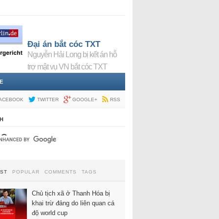
Đại án bắt cóc TXT
Nguyễn Hải Long bị kết án hỗ
trợ mật vụ VN bắt cóc TXT
E
ACEBOOK
TWITTER
GOOGLE+
RSS
H
EST
POPULAR
COMMENTS
TAGS
Chủ tịch xã ở Thanh Hóa bị
khai trừ đảng do liên quan cá
độ world cup