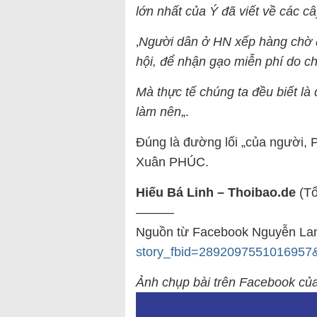
lớn nhất của Ý đã viết về các 
‚
Người dân ở HN xếp hàng chờ đợ
hội, để nhận gạo miễn phí do c
Mà thực tế chúng ta đều biết l
làm nên
„.
Đúng là đường lối „của người,
Xuân PHÚC.
Hiếu Bá Linh – Thoibao.de
(Tổ
———
Nguồn từ Facebook Nguyễn L
story_fbid=2892097551016957
Ảnh chụp bài trên Facebook c