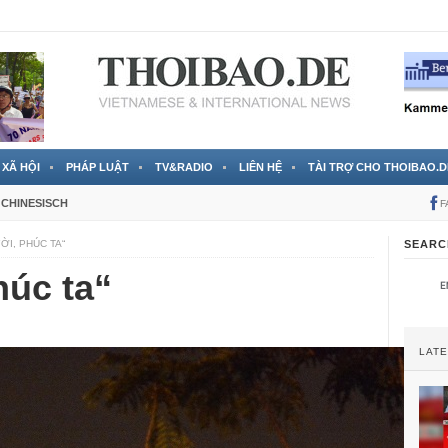
 đã được chính thức xác nhận
3 Jahren ago
XÃ HỘI
PHÁP LUẬT
TV&RADIO
LIÊN HỆ
TÀI TRỢ CHO THOIBAO.D
CHINESISCH
F
ỜI, PHÚC TA“
SEARC
húc ta“
LAT