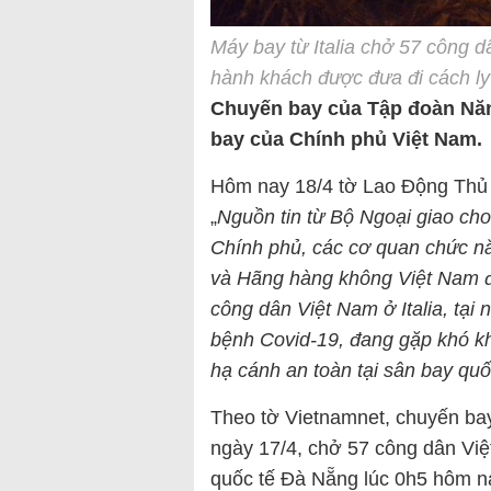
Máy bay từ Italia chở 57 công 
hành khách được đưa đi cách ly
Chuyến bay của Tập đoàn Năn
bay của Chính phủ Việt Nam.
Hôm nay 18/4 tờ Lao Động Thủ 
„
Nguồn tin từ Bộ Ngoại giao cho
Chính phủ, các cơ quan chức nă
và Hãng hàng không Việt Nam đã
công dân Việt Nam ở Italia, tại
bệnh Covid-19, đang gặp khó kh
hạ cánh an toàn tại sân bay qu
Theo tờ Vietnamnet, chuyến bay 
ngày 17/4, chở 57 công dân Việ
quốc tế Đà Nẵng lúc 0h5 hôm na