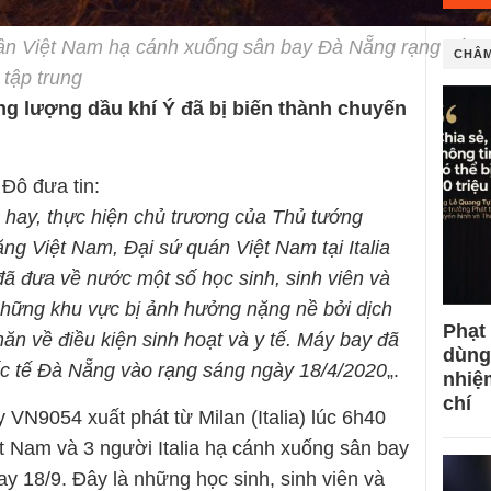
dân Việt Nam hạ cánh xuống sân bay Đà Nẵng rạng sáng
CHÂM
 tập trung
g lượng dầu khí Ý đã bị biến thành chuyến
Đô đưa tin:
 hay, thực hiện chủ trương của Thủ tướng
ng Việt Nam, Đại sứ quán Việt Nam tại Italia
 đưa về nước một số học sinh, sinh viên và
 những khu vực bị ảnh hưởng nặng nề bởi dịch
Phạt
ăn về điều kiện sinh hoạt và y tế. Máy bay đã
dùng
ốc tế Đà Nẵng vào rạng sáng ngày 18/4/2020
„.
nhiệ
chí
VN9054 xuất phát từ Milan (Italia) lúc 6h40
t Nam và 3 người Italia hạ cánh xuống sân bay
y 18/9. Đây là những học sinh, sinh viên và