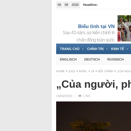
06
08
2026
Headline:
Tin bà Nguyễn Thị Thanh Nhàn đang ẩn náu tại Đức
Biểu tình tại VN
Sau 43 năm, sự kiện chính trị
chấn động toàn quốc
TRANG CHỦ
CHÍNH TRỊ
KINH TẾ
ENGLISCH
DEUTSCH
RUSSISCH
HOME
2020
APRIL
18
NỘI CHÍNH
„CỦA NGƯ
„Của người, p
18/04/2020
|
|
1.501