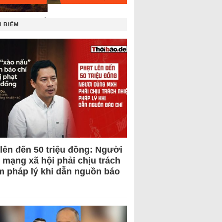
 nay 18/4 và
 BIẾM
 lên đến 50 triệu đồng: Người
 mạng xã hội phải chịu trách
m pháp lý khi dẫn nguồn báo