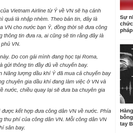
 của Vietnam Airline từ Ý về VN sẽ hạ cánh
Sự n
ì quá là nhập nhèm. Theo bản tin, đây là
chức
ủa VN cho nước bạn Ý, đồng thời sẽ đưa công
pháp
thông tin đưa ra, ai cũng sẽ tin rằng đây là
 phủ VN.
 này. Do con gái mình đang học tại Roma,
 gửi thông tin đầy đủ về chuyến bay.
n Năng lượng dầu khí Ý đã mua cả chuyến bay
ng chuyên gia dầu khí đang làm việc ở VN và
ề nước, chiều quay lại sẽ đưa ba chuyên gia
Hàng
ị được kết hợp đưa công dân VN về nước. Phía
bỗng
g thu phí của công dân VN. Mỗi công dân VN
tay 
hí sân bay.