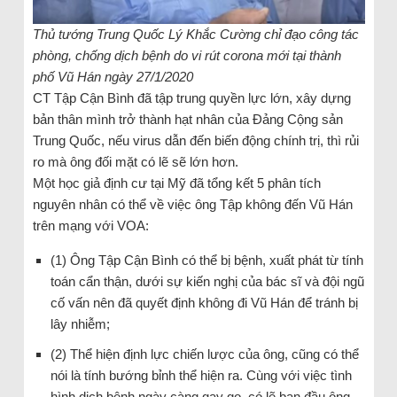
Thủ tướng Trung Quốc Lý Khắc Cường chỉ đạo công tác
phòng, chống dịch bệnh do vi rút corona mới tại thành
phố Vũ Hán ngày 27/1/2020
CT Tập Cận Bình đã tập trung quyền lực lớn, xây dựng
bản thân mình trở thành hạt nhân của Đảng Cộng sản
Trung Quốc, nếu virus dẫn đến biến động chính trị, thì rủi
ro mà ông đối mặt có lẽ sẽ lớn hơn.
Một học giả định cư tại Mỹ đã tổng kết 5 phân tích
nguyên nhân có thể về việc ông Tập không đến Vũ Hán
trên mạng với VOA:
(1) Ông Tập Cận Bình có thể bị bệnh, xuất phát từ tính
toán cẩn thận, dưới sự kiến nghị của bác sĩ và đội ngũ
cố vấn nên đã quyết định không đi Vũ Hán để tránh bị
lây nhiễm;
(2) Thể hiện định lực chiến lược của ông, cũng có thể
nói là tính bướng bỉnh thể hiện ra. Cùng với việc tình
hình dịch bệnh ngày càng gay go, có lẽ ban đầu ông