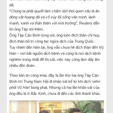
dã.
“
Chúng ta phải quyết tâm chấm dứt thói quen xấu là ăn
động vật hoang dã và cổ xúy lối sống văn minh, lành
mạnh, xanh và thân thiện với môi trường
”, Reuters dẫn
lời ông Tập nói thêm.
Ông Tập Cận Bình từng nói, ông luôn đích thân chỉ huy,
đích thân bố trí công tác ngừa dịch của Trung Quốc.
Tuy nhiên đến hiện tại, ông vẫn chưa hề đích thân đến Vũ
Hán – nơi bắt nguồn dịch bệnh và cũng là nơi dịch bệnh
nghiêm trọng nhất để thị sát, việc này cũng làm dấy lên
nhiều đồn đoán.
Theo bản tin công khai, đây là lần thứ hai ông Tập Cận
Bình rời Trung Nam Hải đi khảo sát kể từ khi dịch ‘
viêm
phổi Vũ Hán
’ bùng phát. Nhưng cả hai lần khảo sát của
ông đều là ở Bắc Kinh, chưa đi đến các tỉnh thành khác.