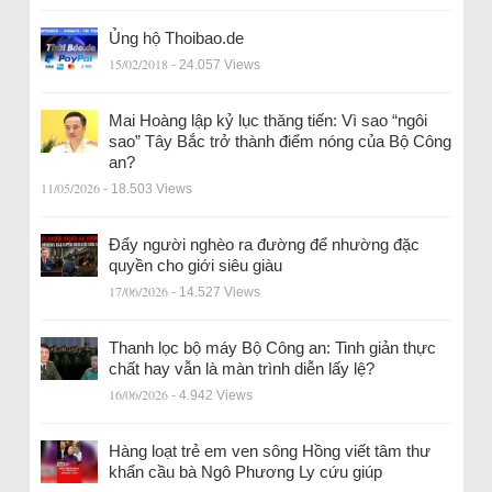
Ủng hộ Thoibao.de
15/02/2018
- 24.057 Views
Mai Hoàng lập kỷ lục thăng tiến: Vì sao “ngôi
sao” Tây Bắc trở thành điểm nóng của Bộ Công
an?
11/05/2026
- 18.503 Views
Đẩy người nghèo ra đường để nhường đặc
quyền cho giới siêu giàu
17/06/2026
- 14.527 Views
Thanh lọc bộ máy Bộ Công an: Tinh giản thực
chất hay vẫn là màn trình diễn lấy lệ?
16/06/2026
- 4.942 Views
Hàng loạt trẻ em ven sông Hồng viết tâm thư
khẩn cầu bà Ngô Phương Ly cứu giúp