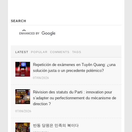
SEARCH
LATEST
POPULAR
COMMENTS
TAGS
Repetición de exámenes en Tuyên Quang: ¿una
solución justa o un precedente polémico?
07/08/2026
Révision des statuts du Parti : innovation pour
s’adapter ou perfectionnement du mécanisme de
direction ?
07/08/2026
반동 당원은 민족의 복이다