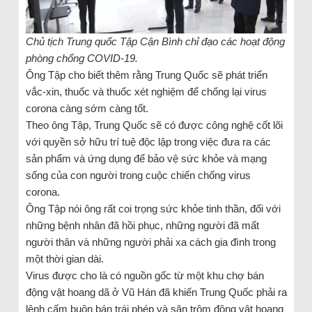
Chủ tịch Trung quốc Tập Cận Bình chỉ đạo các hoạt động
phòng chống COVID-19.
Ông Tập cho biết thêm rằng Trung Quốc sẽ phát triển
vắc-xin, thuốc và thuốc xét nghiệm để chống lại virus
corona càng sớm càng tốt.
Theo ông Tập, Trung Quốc sẽ có được công nghệ cốt lõi
với quyền sở hữu trí tuệ độc lập trong việc đưa ra các
sản phẩm và ứng dụng để bảo vệ sức khỏe và mạng
sống của con người trong cuộc chiến chống virus
corona.
Ông Tập nói ông rất coi trọng sức khỏe tinh thần, đối với
những bệnh nhân đã hồi phục, những người đã mất
người thân và những người phải xa cách gia đình trong
một thời gian dài.
Virus được cho là có nguồn gốc từ một khu chợ bán
động vật hoang dã ở Vũ Hán đã khiến Trung Quốc phải ra
lệnh cấm buôn bán trái phép và săn trộm động vật hoang