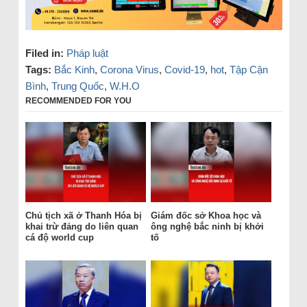
Filed in:
Pháp luật
Tags:
Bắc Kinh
,
Corona Virus
,
Covid-19
,
hot
,
Tập Cận
Bình
,
Trung Quốc
,
W.H.O
RECOMMENDED FOR YOU
Chủ tịch xã ở Thanh Hóa bị
Giám đốc sở Khoa học và
khai trừ đảng do liên quan
ông nghệ bắc ninh bị khởi
cá độ world cup
tố