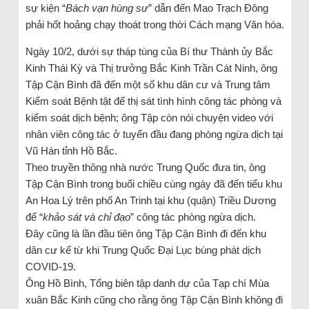
sự kiện “
Bách vạn hùng sư
” dẫn đến Mao Trạch Đông
phải hốt hoảng chạy thoát trong thời Cách mạng Văn hóa.
Ngày 10/2, dưới sự tháp tùng của Bí thư Thành ủy Bắc
Kinh Thái Kỳ và Thị trưởng Bắc Kinh Trần Cát Ninh, ông
Tập Cận Bình đã đến một số khu dân cư và Trung tâm
Kiểm soát Bệnh tật để thị sát tình hình công tác phòng và
kiểm soát dịch bệnh; ông Tập còn nói chuyện video với
nhân viên công tác ở tuyến đầu đang phòng ngừa dịch tại
Vũ Hán tỉnh Hồ Bắc.
Theo truyền thông nhà nước Trung Quốc đưa tin, ông
Tập Cận Bình trong buổi chiều cùng ngày đã đến tiểu khu
An Hoa Lý trên phố An Trinh tại khu (quận) Triều Dương
để “
khảo sát và chỉ đạo
” công tác phòng ngừa dịch.
Đây cũng là lần đầu tiên ông Tập Cận Bình đi đến khu
dân cư kể từ khi Trung Quốc Đại Lục bùng phát dịch
COVID-19.
Ông Hồ Bình, Tổng biên tập danh dự của Tạp chí Mùa
xuân Bắc Kinh cũng cho rằng ông Tập Cận Bình không đi