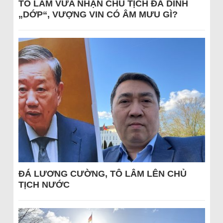
TÔ LÂM VỪA NHẬN CHỦ TỊCH ĐÃ DÍNH
„DỚP“, VƯỢNG VIN CÓ ÂM MƯU GÌ?
ĐÁ LƯƠNG CƯỜNG, TÔ LÂM LÊN CHỦ
TỊCH NƯỚC