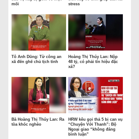
mối
stress
Tô Anh Dũng: Từ công an
Hoàng Thị Thúy Lan: Nộp
xã đến ghế chủ tịch tỉnh
48 tỷ, có phải tín hiệu đặc
xá?
Bà Hoàng Thị Thúy Lan: Ra
HRW kêu gọi thả 5 bị can vụ
tòa khóc nghèo
“Chuyện Với Thanh”: Bộ
Ngoại giao “không đáng
bình luận”