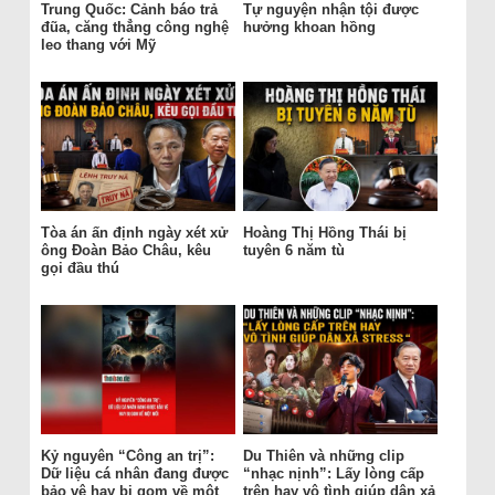
Trung Quốc: Cảnh báo trả
Tự nguyện nhận tội được
đũa, căng thẳng công nghệ
hưởng khoan hồng
leo thang với Mỹ
Tòa án ấn định ngày xét xử
Hoàng Thị Hồng Thái bị
ông Đoàn Bảo Châu, kêu
tuyên 6 năm tù
gọi đầu thú
Kỷ nguyên “Công an trị”:
Du Thiên và những clip
Dữ liệu cá nhân đang được
“nhạc nịnh”: Lấy lòng cấp
bảo vệ hay bị gom về một
trên hay vô tình giúp dân xả