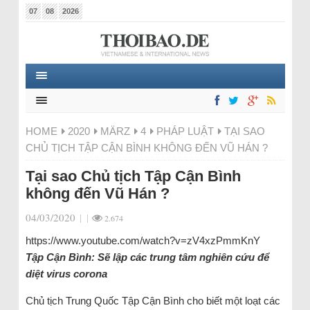
07
08
2026
HOME
2020
MÄRZ
4
PHÁP LUẬT
TẠI SAO
CHỦ TỊCH TẬP CẬN BÌNH KHÔNG ĐẾN VŨ HÁN ?
Tại sao Chủ tịch Tập Cận Bình
không đến Vũ Hán ?
04/03/2020
|
|
2.674
https://www.youtube.com/watch?v=zV4xzPmmKnY
Tập Cận Bình: Sẽ lập các trung tâm nghiên cứu để
diệt virus corona
Chủ tịch Trung Quốc Tập Cận Bình cho biết một loạt các