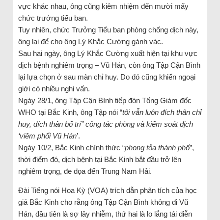
vực khác nhau, ông cũng kiêm nhiệm đến mười mấy
chức trưởng tiểu ban.
Tuy nhiên, chức Trưởng Tiểu ban phòng chống dịch này,
ông lại để cho ông Lý Khắc Cường gánh vác.
Sau hai ngày, ông Lý Khắc Cường xuất hiện tại khu vực
dịch bệnh nghiêm trọng – Vũ Hán, còn ông Tập Cận Bình
lại lựa chọn ở sau màn chỉ huy. Do đó cũng khiến ngoại
giới có nhiều nghi vấn.
Ngày 28/1, ông Tập Cận Bình tiếp đón Tổng Giám đốc
WHO tại Bắc Kinh, ông Tập nói “
tôi vẫn luôn đích thân chỉ
huy, đích thân bố trí” công tác phòng và kiểm soát dịch
‘viêm phổi Vũ Hán
’.
Ngày 10/2, Bắc Kinh chính thức “
phong tỏa thành phố
”,
thời điểm đó, dịch bệnh tại Bắc Kinh bắt đầu trở lên
nghiêm trọng, đe dọa đến Trung Nam Hải.
Đài Tiếng nói Hoa Kỳ (VOA) trích dẫn phân tích của học
giả Bắc Kinh cho rằng ông Tập Cận Bình không đi Vũ
Hán, đầu tiên là sợ lây nhiễm, thứ hai là lo lắng tái diễn