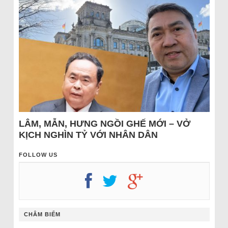
LÂM, MẪN, HƯNG NGỒI GHẾ MỚI – VỞ
KỊCH NGHÌN TỶ VỚI NHÂN DÂN
FOLLOW US
CHÂM BIẾM