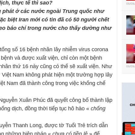
ch, thực tế thì sao?
08/08
ng phát ở các nước ngoài Trung quốc như
ặc biệt Iran mới có tin đã có 50 người chết
theo báo chí trong nước cho thấy dường như
 tổng số 16 bệnh nhân lây nhiễm virus corona
 bệnh và được xuất viện, chỉ còn một bệnh
nhân thứ 16 này cũng có thể sẽ xuất viện. Như
08/08
ở Việt Nam không phát hiện một trường hợp lây
iệt Nam đã thành công trong việc khống chế
 Nguyễn Xuân Phúc đã quyết công bố thành lập
ống dịch, đồng thời tiếp tục hô hào «
chống
uyễn Thanh Long, được tờ Tuổi Trẻ trích dẫn
ng những biện pháp «
chưa có tiền lệ
» để