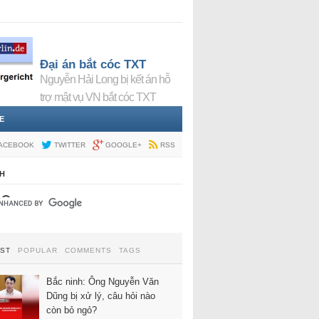
Đại án bắt cóc TXT
Nguyễn Hải Long bị kết án hỗ
trợ mật vụ VN bắt cóc TXT
E
ACEBOOK
TWITTER
GOOGLE+
RSS
H
EST
POPULAR
COMMENTS
TAGS
Bắc ninh: Ông Nguyễn Văn
Dũng bị xử lý, câu hỏi nào
còn bỏ ngỏ?