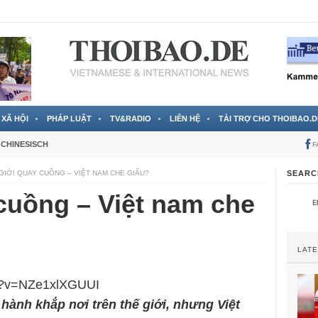
 đã được chính thức xác nhận
3 Jahren ago
XÃ HỘI
PHÁP LUẬT
TV&RADIO
LIÊN HỆ
TÀI TRỢ CHO THOIBAO.D
CHINESISCH
F
GIỚI QUAY CUỒNG – VIỆT NAM CHE GIẤU?
SEARC
cuồng – Việt nam che
LAT
ch?v=NZe1xlXGUUI
hành khắp nơi trên thế giới, nhưng Việt