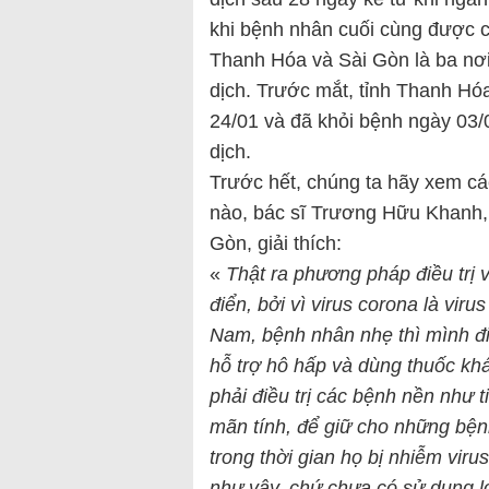
khi bệnh nhân cuối cùng được c
Thanh Hóa và Sài Gòn là ba nơi
dịch. Trước mắt, tỉnh Thanh Hó
24/01 và đã khỏi bệnh ngày 03/
dịch.
Trước hết, chúng ta hãy xem cá
nào, bác sĩ Trương Hữu Khanh, 
Gòn, giải thích:
«
Thật ra phương pháp điều trị v
điển, bởi vì virus corona là viru
Nam, bệnh nhân nhẹ thì mình đi
hỗ trợ hô hấp và dùng thuốc kh
phải điều trị các bệnh nền như 
mãn tính, để giữ cho những bện
trong thời gian họ bị nhiễm viru
như vậy, chứ chưa có sử dụng lo