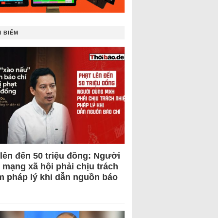
 BIẾM
 lên đến 50 triệu đồng: Người
 mạng xã hội phải chịu trách
m pháp lý khi dẫn nguồn báo