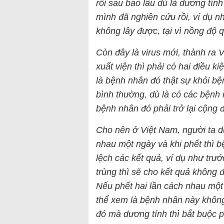
rồi sau bao lâu dù là dương tín
mình đã nghiên cứu rồi, ví dụ n
không lây được, tại vì nồng độ 
Còn đây là virus mới, thành ra
xuất viện thì phải có hai điều k
là bệnh nhân đó thật sự khỏi bện
bình thường, dù là có các bệnh 
bệnh nhân đó phải trở lại cộng
Cho nên ở Việt Nam, người ta 
nhau một ngày và khi phết thì b
lệch các kết quả, ví dụ như trướ
trùng thì sẽ cho kết quả không 
Nếu phết hai lần cách nhau một
thể xem là bệnh nhân này không
đó mà dương tính thì bắt buộc p