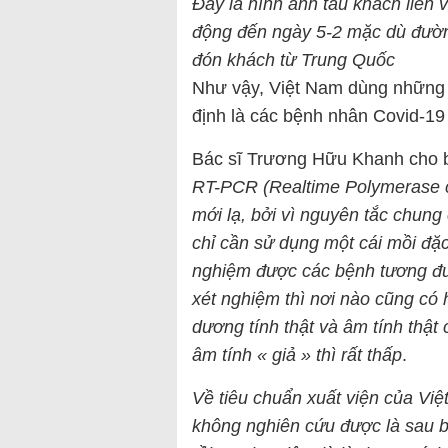
Đây là hình ảnh tàu khách liên
động đến ngày 5-2 mặc dù đườ
đón khách từ Trung Quốc
Như vậy, Việt Nam dùng những
định là các bệnh nhân Covid-19
Bác sĩ Trương Hữu Khanh cho b
RT-PCR (Realtime Polymerase c
mới lạ, bởi vì nguyên tắc chun
chỉ cần sử dụng một cái mồi đặc 
nghiệm được các bệnh tương đư
xét nghiệm thì nơi nào cũng có
dương tính thật và âm tính thật 
âm tính « giả » thì rất thấp
.
Về tiêu chuẩn xuất viện của Việ
không nghiên cứu được là sau b