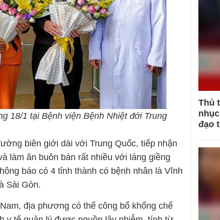
Thủ 
nhục 
ng 18/1 tại Bệnh viện Bệnh Nhiệt đới Trung
đạo 
 đường biên giới dài với Trung Quốc, tiếp nhận
và làm ăn buôn bán rất nhiều với láng giềng
hông báo có 4 tỉnh thành có bệnh nhân là Vĩnh
à Sài Gòn.
t Nam, địa phương có thể công bố khống chế
h y tế quản lý được nguồn lây nhiễm, tính từ