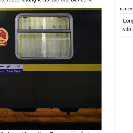
NEUES
Lon
viên