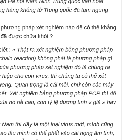
 vận Hà nội Nam Ninh Trung quốc vẫn hoạt
ng hàng không từ Trung quốc đã tạm ngưng
 phương pháp xét nghiệm nào để có thể khẳng
 đã được chữa khỏi ?
iết : «
Thật ra xét nghiệm bằng phương pháp
hain reaction) không phải là phương pháp gì
g của phương pháp xét nghiệm đó là chúng ra
hiệu cho con virus, thì chúng ta có thể xét
ơng. Quan trọng là cái mồi, chứ còn các máy
 hết. Xét nghiệm bằng phương pháp PCR thì độ
của nó rất cao, còn tỷ lệ dương tính « giả » hay
t Nam thì đây là một loại virus mới, mình cũng
ao lâu mình có thể phết vào cái họng âm tính,