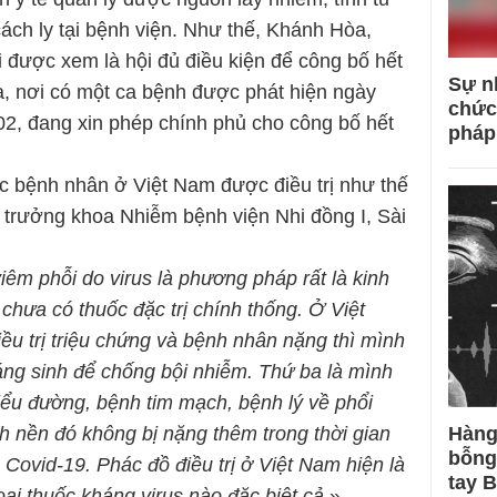
ách ly tại bệnh viện. Như thế, Khánh Hòa,
 được xem là hội đủ điều kiện để công bố hết
Sự n
a, nơi có một ca bệnh được phát hiện ngày
chức
02, đang xin phép chính phủ cho công bố hết
pháp
c bệnh nhân ở Việt Nam được điều trị như thế
trưởng khoa Nhiễm bệnh viện Nhi đồng I, Sài
iêm phỗi do virus là phương pháp rất là kinh
s chưa có thuốc đặc trị chính thống. Ở Việt
ều trị triệu chứng và bệnh nhân nặng thì mình
áng sinh để chống bội nhiễm. Thứ ba là mình
tiểu đường, bệnh tim mạch, bệnh lý về phổi
h nền đó không bị nặng thêm trong thời gian
Hàng
bỗng
s Covid-19. Phác đồ điều trị ở Việt Nam hiện là
tay 
ại thuốc kháng virus nào đặc biệt cả
».