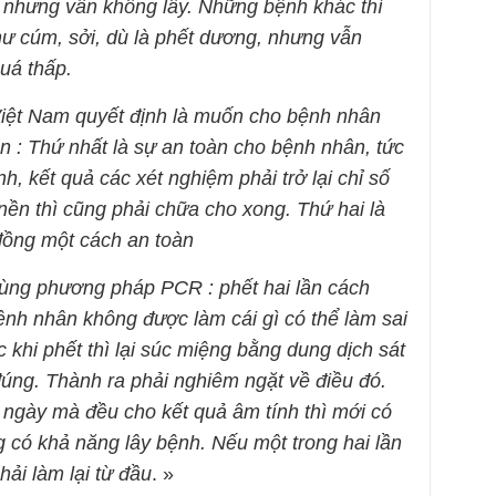
h nhưng vẫn không lây. Những bệnh khác thì
hư cúm, sởi, dù là phết dương, nhưng vẫn
quá thấp.
 Việt Nam quyết định là muốn cho bệnh nhân
iện : Thứ nhất là sự an toàn cho bệnh nhân, tức
h, kết quả các xét nghiệm phải trở lại chỉ số
nền thì cũng phải chữa cho xong. Thứ hai là
 đồng một cách an toàn
dùng phương pháp PCR : phết hai lần cách
ệnh nhân không được làm cái gì có thể làm sai
c khi phết thì lại súc miệng bằng dung dịch sát
đúng. Thành ra phải nghiêm ngặt về điều đó.
 ngày mà đều cho kết quả âm tính thì mới có
 có khả năng lây bệnh. Nếu một trong hai lần
hải làm lại từ đầu
. »