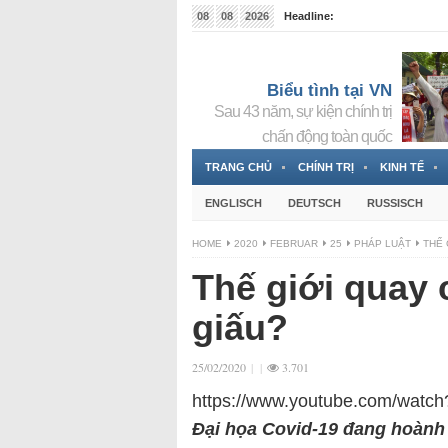
08
08
2026
Headline:
Tin bà Nguyễn Thị Thanh Nhàn đang ẩn náu tại Đức
Biểu tình tại VN
Sau 43 năm, sự kiện chính trị
chấn động toàn quốc
TRANG CHỦ
CHÍNH TRỊ
KINH TẾ
ENGLISCH
DEUTSCH
RUSSISCH
HOME
2020
FEBRUAR
25
PHÁP LUẬT
THẾ 
Thế giới quay 
giấu?
25/02/2020
|
|
3.701
https://www.youtube.com/wat
Đại họa Covid-19 đang hoành 