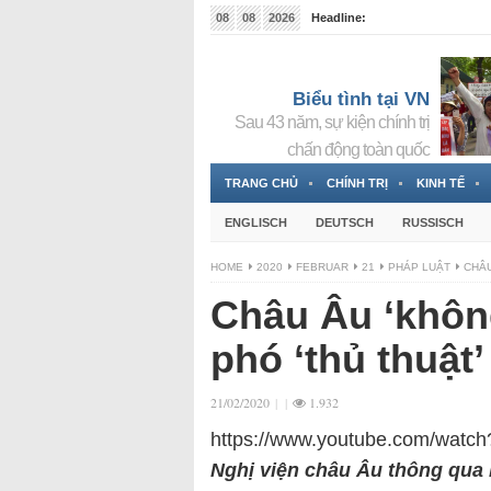
08
08
2026
Headline:
Tin bà Nguyễn Thị Thanh Nhàn đang ẩn náu tại Đức
Biểu tình tại VN
Sau 43 năm, sự kiện chính trị
chấn động toàn quốc
TRANG CHỦ
CHÍNH TRỊ
KINH TẾ
ENGLISCH
DEUTSCH
RUSSISCH
HOME
2020
FEBRUAR
21
PHÁP LUẬT
CHÂU
Châu Âu ‘không
phó ‘thủ thuật
21/02/2020
|
|
1.932
https://www.youtube.com/wat
Nghị viện châu Âu thông qua