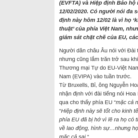
(EVFTA) và Hiệp định Bảo hộ
12/02/2020. Có người nói đa s
định này hôm 12/02 là vì họ ‘
thuật’ của phía Việt Nam, như
giám sát chặt chẽ của EU, cá
Người dân châu Âu nói với Đài
nhưng cũng lắm trăn trở sau kh
Thương mại Tự do EU-Việt Nam
Nam (EVIPA) vào tuần trước.
Từ Bruxells, Bỉ, ông Nguyễn Ho
nhận định với đài tiếng nói Ho
qua cho thấy phía EU “
mặc cả n
“
Hiệp định này sẽ tốt cho kinh 
phía EU đã bị hớ vì lẽ ra họ có
về lao động, hình sự…nhưng họ
mặc cả sai
.“