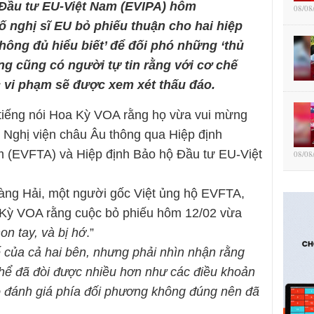
 Đầu tư EU-Việt Nam (EVIPA) hôm
08/08
ố nghị sĩ EU bỏ phiếu thuận cho hai hiệp
không đủ hiểu biết’ để đối phó những ‘thủ
ng cũng có người tự tin rằng với cơ chế
c vi phạm sẽ được xem xét thấu đáo.
 tiếng nói Hoa Kỳ VOA rằng họ vừa vui mừng
i Nghị viện châu Âu thông qua Hiệp định
 (EVFTA) và Hiệp định Bảo hộ Đầu tư EU-Việt
08/08
àng Hải, một người gốc Việt ủng hộ EVFTA,
a Kỳ VOA rằng cuộc bỏ phiếu hôm 12/02 vừa
on tay, và bị hớ
.”
tế của cả hai bên, nhưng phải nhìn nhận rằng
 thể đã đòi được nhiều hơn như các điều khoản
 đánh giá phía đối phương không đúng nên đã