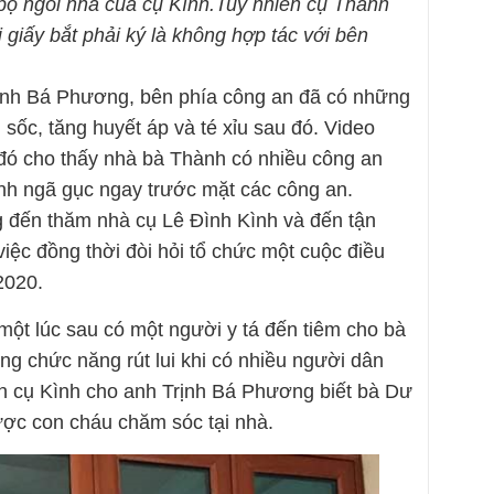
bộ ngôi nhà của cụ Kình.Tuy nhiên cụ Thành
 giấy bắt phải ký là không hợp tác với bên
ịnh Bá Phương, bên phía công an đã có những
 sốc, tăng huyết áp và té xỉu sau đó. Video
đó cho thấy nhà bà Thành có nhiều công an
h ngã gục ngay trước mặt các công an.
 đến thăm nhà cụ Lê Đình Kình và đến tận
iệc đồng thời đòi hỏi tổ chức một cuộc điều
2020.
một lúc sau có một người y tá đến tiêm cho bà
ng chức năng rút lui khi có nhiều người dân
nh cụ Kình cho anh Trịnh Bá Phương biết bà Dư
được con cháu chăm sóc tại nhà.