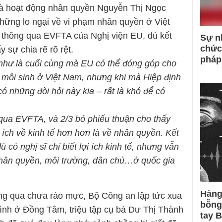
 hoạt động nhân quyền Nguyễn Thị Ngọc
những lo ngại về vi phạm nhân quyền ở Việt
 thông qua EVFTA của Nghị viện EU, dù kết
Sự n
chức
 sự chia rẽ rõ rệt.
pháp
 như là cuối cùng mà EU có thể đóng góp cho
n, môi sinh ở Việt Nam, nhưng khi mà Hiệp định
ó những đòi hỏi này kia – rất là khó để có
qua EVFTA, và 2/3 bỏ phiếu thuận cho thấy
 ích về kinh tế hơn hơn là về nhân quyền. Kết
ù có nghị sĩ chỉ biết lợi ích kinh tế, nhưng vẫn
hân quyền, môi trường, dân chủ…ở quốc gia
Hàng
g qua chưa ráo mực, Bộ Công an lập tức xua
bỗng
ình ở Đồng Tâm, triệu tập cụ bà Dư Thị Thành
tay 