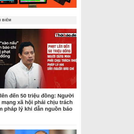
 BIẾM
 lên đến 50 triệu đồng: Người
 mạng xã hội phải chịu trách
m pháp lý khi dẫn nguồn báo