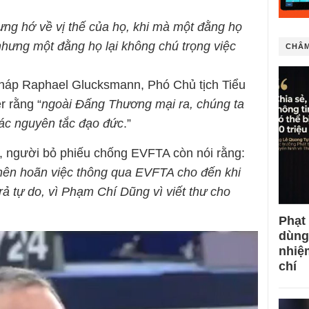
ưng hớ về vị thế của họ, khi mà một đằng họ
nhưng một đằng họ lại không chú trọng việc
CHÂM
n Pháp Raphael Glucksmann, Phó Chủ tịch Tiểu
r rằng “
ngoài Đấng Thương mại ra, chúng ta
 các nguyên tắc đạo đức
.”
, người bỏ phiếu chống EVFTA còn nói rằng:
nên hoãn việc thông qua EVFTA cho đến khi
 tự do, vì Phạm Chí Dũng vì viết thư cho
Phạt
dùng
nhiệ
chí