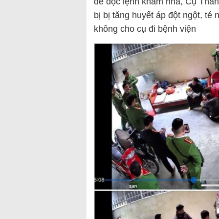
để đọc lệnh khám nhà, Cụ Thành
bị bị tăng huyết áp đột ngột, t
không cho cụ đi bệnh viện