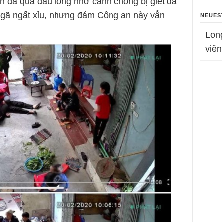
 đã quá đau lòng nhớ cảnh chồng bị giết đã
é ngã ngất xỉu, nhưng đám Công an này vẫn
NEUES
Lon
viên