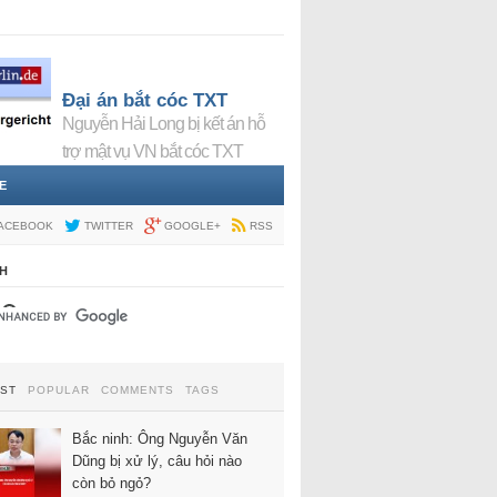
Đại án bắt cóc TXT
Nguyễn Hải Long bị kết án hỗ
trợ mật vụ VN bắt cóc TXT
E
ACEBOOK
TWITTER
GOOGLE+
RSS
H
EST
POPULAR
COMMENTS
TAGS
Bắc ninh: Ông Nguyễn Văn
Dũng bị xử lý, câu hỏi nào
còn bỏ ngỏ?