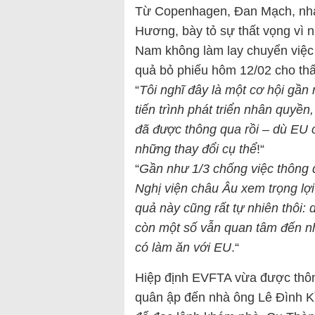
Từ Copenhagen, Đan Mạch, nhà
Hương, bày tỏ sự thất vọng vì 
Nam không làm lay chuyển việc
quả bỏ phiếu hôm 12/02 cho thấy
“
Tôi nghĩ đây là một cơ hội gần
tiến trình phát triển nhân quyề
đã được thông qua rồi – dù EU c
những thay đổi cụ thể
!“
“
Gần như 1/3 chống việc thông 
Nghị viện châu Âu xem trọng lợi
quả này cũng rất tự nhiên thôi: d
còn một số vẫn quan tâm đến n
có làm ăn với EU
.“
Hiệp định EVFTA vừa được thôn
quân ập đến nhà ông Lê Đình K