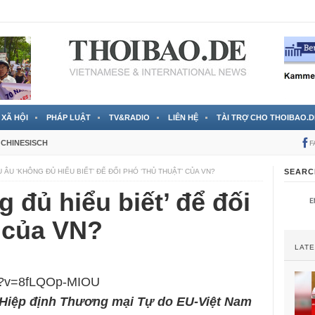
 đã được chính thức xác nhận
3 Jahren ago
XÃ HỘI
PHÁP LUẬT
TV&RADIO
LIÊN HỆ
TÀI TRỢ CHO THOIBAO.D
CHINESISCH
F
 ÂU ‘KHÔNG ĐỦ HIỂU BIẾT’ ĐỂ ĐỐI PHÓ ‘THỦ THUẬT’ CỦA VN?
SEARC
 đủ hiểu biết’ để đối
’ của VN?
LAT
ch?v=8fLQOp-MIOU
 Hiệp định Thương mại Tự do EU-Việt Nam