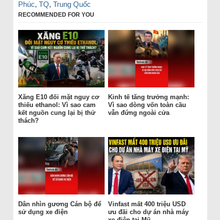
Phúc
,
TQ
,
Trung Quốc
RECOMMENDED FOR YOU
Xăng E10 đối mặt nguy cơ
Kinh tế tăng trưởng mạnh:
thiếu ethanol: Vì sao cam
Vì sao dòng vốn toàn cầu
kết nguồn cung lại bị thử
vẫn đứng ngoài cửa
thách?
Dân nhìn gương Cán bộ để
Vinfast mất 400 triệu USD
sử dụng xe điện
ưu đãi cho dự án nhà máy
xe điện tại Mỹ