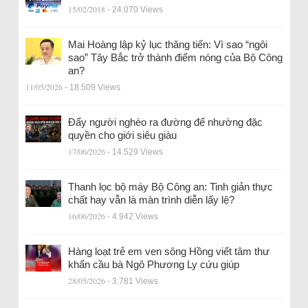
15/02/2018
- 24.070 Views
Mai Hoàng lập kỷ lục thăng tiến: Vì sao “ngôi
sao” Tây Bắc trở thành điểm nóng của Bộ Công
an?
11/05/2026
- 18.509 Views
Đẩy người nghèo ra đường để nhường đặc
quyền cho giới siêu giàu
17/06/2026
- 14.529 Views
Thanh lọc bộ máy Bộ Công an: Tinh giản thực
chất hay vẫn là màn trình diễn lấy lệ?
16/06/2026
- 4.942 Views
Hàng loạt trẻ em ven sông Hồng viết tâm thư
khẩn cầu bà Ngô Phương Ly cứu giúp
28/05/2026
- 3.781 Views