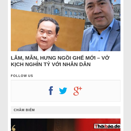
LÂM, MẪN, HƯNG NGỒI GHẾ MỚI – VỞ
KỊCH NGHÌN TỶ VỚI NHÂN DÂN
FOLLOW US
CHÂM BIẾM