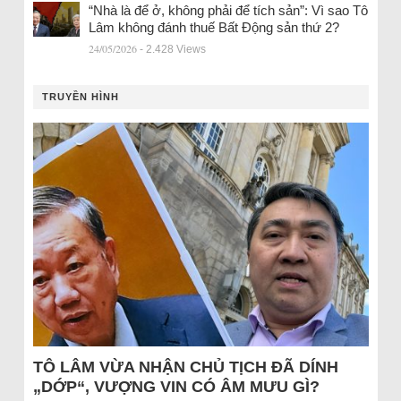
“Nhà là để ở, không phải để tích sản”: Vì sao Tô
Lâm không đánh thuế Bất Động sản thứ 2?
24/05/2026
- 2.428 Views
TRUYỀN HÌNH
TÔ LÂM VỪA NHẬN CHỦ TỊCH ĐÃ DÍNH
„DỚP“, VƯỢNG VIN CÓ ÂM MƯU GÌ?