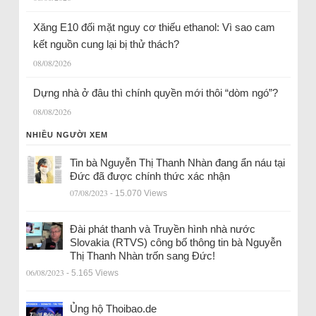
Xăng E10 đối mặt nguy cơ thiếu ethanol: Vì sao cam
kết nguồn cung lại bị thử thách?
08/08/2026
Dựng nhà ở đâu thì chính quyền mới thôi “dòm ngó”?
08/08/2026
NHIỀU NGƯỜI XEM
Tin bà Nguyễn Thị Thanh Nhàn đang ẩn náu tại
Đức đã được chính thức xác nhận
07/08/2023
- 15.070 Views
Đài phát thanh và Truyền hình nhà nước
Slovakia (RTVS) công bố thông tin bà Nguyễn
Thị Thanh Nhàn trốn sang Đức!
06/08/2023
- 5.165 Views
Ủng hộ Thoibao.de