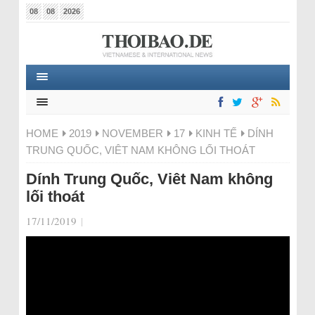
08
08
2026
HOME
2019
NOVEMBER
17
KINH TẾ
DÍNH
TRUNG QUỐC, VIÊT NAM KHÔNG LỐI THOÁT
Dính Trung Quốc, Viêt Nam không
lối thoát
17/11/2019
|