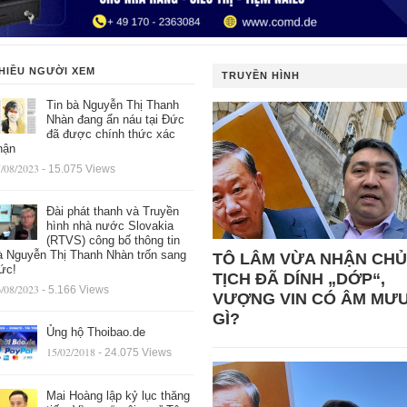
HIỀU NGƯỜI XEM
TRUYỀN HÌNH
Tin bà Nguyễn Thị Thanh
Nhàn đang ẩn náu tại Đức
đã được chính thức xác
hận
/08/2023
- 15.075 Views
Đài phát thanh và Truyền
hình nhà nước Slovakia
(RTVS) công bố thông tin
à Nguyễn Thị Thanh Nhàn trốn sang
TÔ LÂM VỪA NHẬN CHỦ
ức!
TỊCH ĐÃ DÍNH „DỚP“,
/08/2023
- 5.166 Views
VƯỢNG VIN CÓ ÂM MƯ
GÌ?
Ủng hộ Thoibao.de
15/02/2018
- 24.075 Views
Mai Hoàng lập kỷ lục thăng