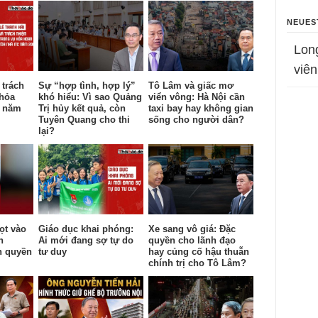
NEUES
Lon
viên
 trách
Sự “hợp tình, hợp lý”
Tô Lâm và giấc mơ
 hỏa
khó hiểu: Vì sao Quảng
viển vông: Hà Nội cần
c năm
Trị hủy kết quả, còn
taxi bay hay không gian
Tuyên Quang cho thi
sống cho người dân?
lại?
ọt vào
Giáo dục khai phóng:
Xe sang vô giá: Đặc
n
Ai mới đang sợ tự do
quyền cho lãnh đạo
h quyền
tư duy
hay củng cố hậu thuẫn
chính trị cho Tô Lâm?