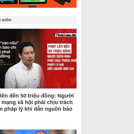
 BIẾM
 lên đến 50 triệu đồng: Người
 mạng xã hội phải chịu trách
m pháp lý khi dẫn nguồn báo