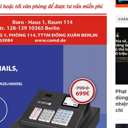
CHÂM
Phạt
dùng
nhiệ
chí