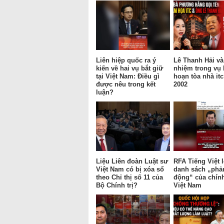
Liên hiệp quốc ra ý
Lê Thanh Hải và
kiến về hai vụ bắt giữ
nhiệm trong vụ
tại Việt Nam: Điều gì
hoạn tòa nhà it
được nêu trong kết
2002
luận?
Liệu Liên đoàn Luật sư
RFA Tiếng Việt l
Việt Nam có bị xóa sổ
danh sách „phả
theo Chỉ thị số 11 của
động“ của chín
Bộ Chính trị?
Việt Nam