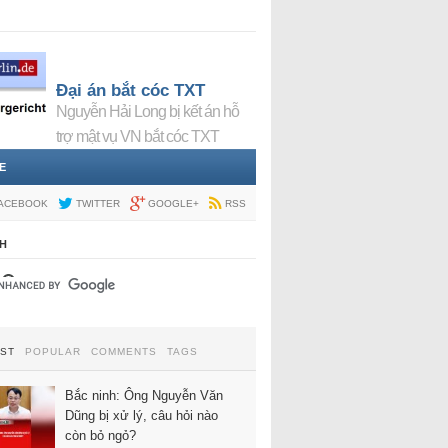
Đại án bắt cóc TXT
Nguyễn Hải Long bị kết án hỗ
trợ mật vụ VN bắt cóc TXT
E
ACEBOOK
TWITTER
GOOGLE+
RSS
H
EST
POPULAR
COMMENTS
TAGS
Bắc ninh: Ông Nguyễn Văn
Dũng bị xử lý, câu hỏi nào
còn bỏ ngỏ?