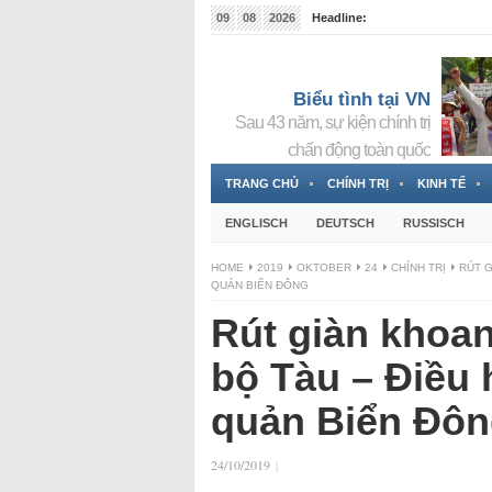
09
08
2026
Headline:
Tin bà Nguyễn Thị Thanh Nhàn đang ẩn náu tại Đức
Biểu tình tại VN
Sau 43 năm, sự kiện chính trị
chấn động toàn quốc
TRANG CHỦ
CHÍNH TRỊ
KINH TẾ
ENGLISCH
DEUTSCH
RUSSISCH
HOME
2019
OKTOBER
24
CHÍNH TRỊ
RÚT G
QUẢN BIỂN ĐÔNG
Rút giàn khoa
bộ Tàu – Điều 
quản Biển Đô
24/10/2019
|