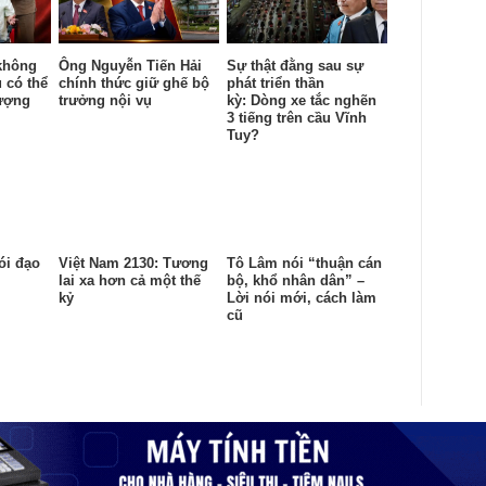
không
Ông Nguyễn Tiến Hải
Sự thật đằng sau sự
 có thể
chính thức giữ ghế bộ
phát triển thần
lượng
trưởng nội vụ
kỳ: Dòng xe tắc nghẽn
3 tiếng trên cầu Vĩnh
Tuy?
ói đạo
Việt Nam 2130: Tương
Tô Lâm nói “thuận cán
lai xa hơn cả một thế
bộ, khổ nhân dân” –
kỷ
Lời nói mới, cách làm
cũ