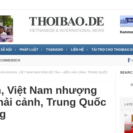
 đã được chính thức xác nhận
3 Jahren ago
XÃ HỘI
PHÁP LUẬT
TV&RADIO
LIÊN HỆ
TÀI TRỢ CHO THOIBAO.D
CHINESISCH
F
IÀN KHOAN, VIỆT NAM NHƯỢNG BỘ TÀU – ĐIỀU HẢI CẢNH, TRUNG QUỐC
SEARC
n, Việt Nam nhượng
hải cảnh, Trung Quốc
LAT
ng