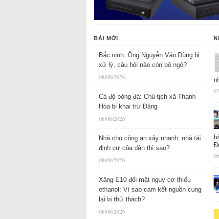
BÀI MỚI
N
Bắc ninh: Ông Nguyễn Văn Dũng bị
xử lý, câu hỏi nào còn bỏ ngỏ?
08/08/2026
n
07
Cá độ bóng đá: Chủ tịch xã Thanh
Hóa bị khai trừ Đảng
08/08/2026
b
Nhà cho công an xây nhanh, nhà tái
Đ
định cư của dân thì sao?
06
08/08/2026
Xăng E10 đối mặt nguy cơ thiếu
ethanol: Vì sao cam kết nguồn cung
lại bị thử thách?
08/08/2026