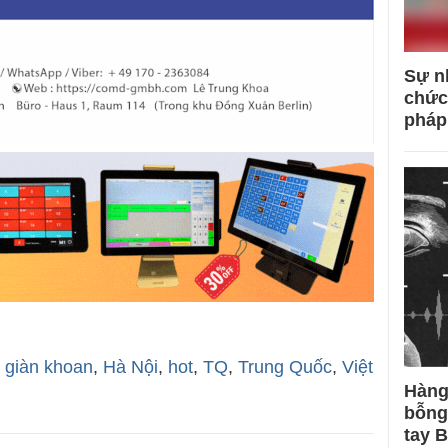
Sự n
chức
pháp
,
giàn khoan
,
Hà Nội
,
hot
,
TQ
,
Trung Quốc
,
Việt
Hàng
bỗng
tay 