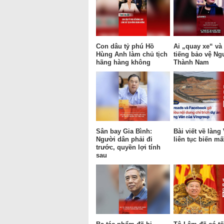
Con dâu tỷ phú Hồ
Ai „quay xe“ và 
Hùng Anh làm chủ tịch
tiếng bảo vệ Ng
hãng hàng không
Thành Nam
Sân bay Gia Bình:
Bài viết về làng
Người dân phải đi
liên tục biến mấ
trước, quyền lợi tính
sau