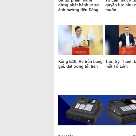
Ba tác phẩm đã bị
Tô Lâm đã có tấ
dừng phát hành vì sợ
quyền lực như
ảnh hưởng đến Đảng
muốn
Xăng E10: Rẻ trên bảng
Trần Sỹ Thanh t
giá, đắt trong túi tiền
mặt Tô Lâm