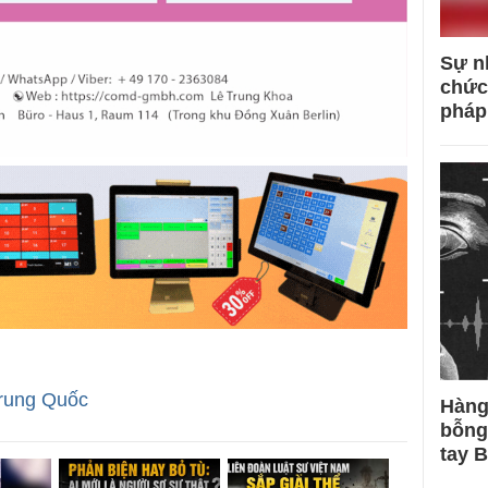
Sự n
chức
pháp
rung Quốc
Hàng
bỗng
tay 