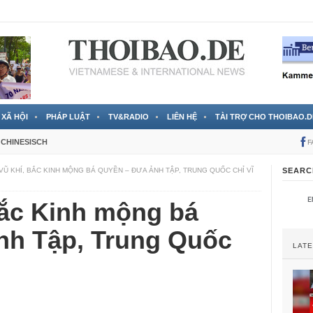
 đã được chính thức xác nhận
3 Jahren ago
XÃ HỘI
PHÁP LUẬT
TV&RADIO
LIÊN HỆ
TÀI TRỢ CHO THOIBAO.D
CHINESISCH
F
VŨ KHÍ, BẮC KINH MỘNG BÁ QUYỀN – ĐƯA ẢNH TẬP, TRUNG QUỐC CHỈ VĨ
SEARC
Bắc Kinh mộng bá
nh Tập, Trung Quốc
LAT