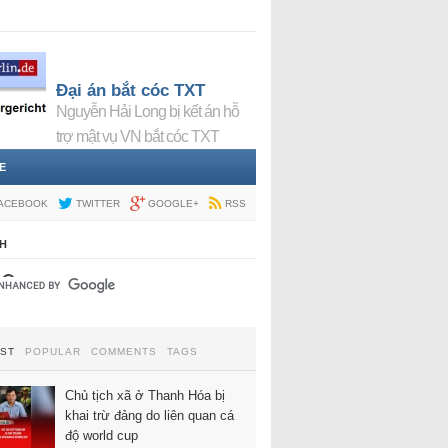
Đại án bắt cóc TXT
Nguyễn Hải Long bị kết án hỗ
trợ mật vụ VN bắt cóc TXT
E
ACEBOOK
TWITTER
GOOGLE+
RSS
H
EST
POPULAR
COMMENTS
TAGS
Chủ tịch xã ở Thanh Hóa bị
khai trừ đảng do liên quan cá
độ world cup