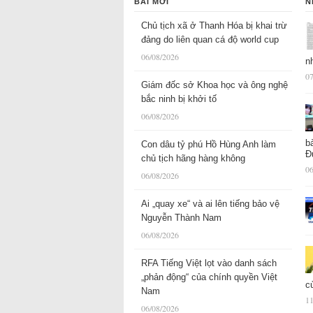
BÀI MỚI
N
Chủ tịch xã ở Thanh Hóa bị khai trừ
đảng do liên quan cá độ world cup
06/08/2026
n
07
Giám đốc sở Khoa học và ông nghệ
bắc ninh bị khởi tố
06/08/2026
b
Con dâu tỷ phú Hồ Hùng Anh làm
Đ
chủ tịch hãng hàng không
06
06/08/2026
Ai „quay xe“ và ai lên tiếng bảo vệ
Nguyễn Thành Nam
06/08/2026
RFA Tiếng Việt lọt vào danh sách
„phản động“ của chính quyền Việt
c
Nam
11
06/08/2026