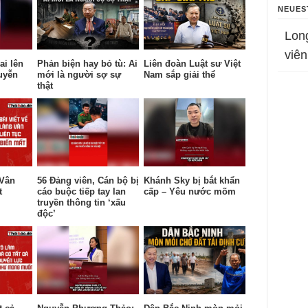
NEUES
Lon
viên
ai lên
Phản biện hay bỏ tù: Ai
Liên đoàn Luật sư Việt
uyễn
mới là người sợ sự
Nam sắp giải thể
thật
 Vân
56 Đảng viên, Cán bộ bị
Khánh Sky bị bắt khẩn
t
cáo buộc tiếp tay lan
cấp – Yêu nước mõm
truyền thông tin ‘xấu
độc’