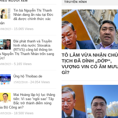
HIỀU NGƯỜI XEM
TRUYỀN HÌNH
Tin bà Nguyễn Thị Thanh
Nhàn đang ẩn náu tại Đức
đã được chính thức xác
hận
/08/2023
- 15.065 Views
Đài phát thanh và Truyền
hình nhà nước Slovakia
(RTVS) công bố thông tin
à Nguyễn Thị Thanh Nhàn trốn sang
TÔ LÂM VỪA NHẬN CHỦ
ức!
TỊCH ĐÃ DÍNH „DỚP“,
/08/2023
- 5.165 Views
VƯỢNG VIN CÓ ÂM MƯ
GÌ?
Ủng hộ Thoibao.de
15/02/2018
- 24.054 Views
Mai Hoàng lập kỷ lục thăng
tiến: Vì sao “ngôi sao” Tây
Bắc trở thành điểm nóng
ủa Bộ Công an?
/05/2026
- 18.500 Views