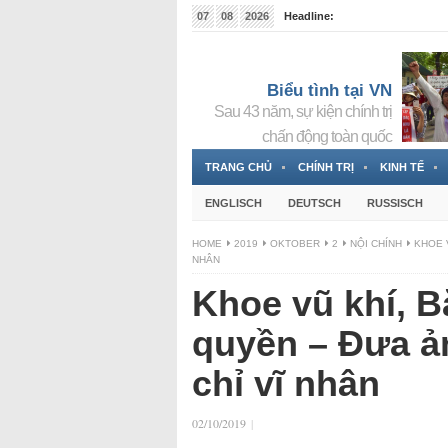
07
08
2026
Headline:
Tin bà Nguyễn Thị Thanh Nhàn đang ẩn náu tại Đức
Biểu tình tại VN
Sau 43 năm, sự kiện chính trị
chấn động toàn quốc
TRANG CHỦ
CHÍNH TRỊ
KINH TẾ
ENGLISCH
DEUTSCH
RUSSISCH
HOME
2019
OKTOBER
2
NỘI CHÍNH
KHOE 
NHÂN
Khoe vũ khí, 
quyền – Đưa ả
chỉ vĩ nhân
02/10/2019
|