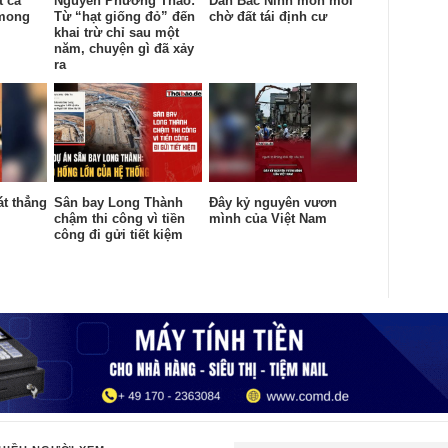
t cả
Nguyễn Phương Thảo:
Dân Bắc Ninh mòn mỏi
 mong
Từ “hạt giống đỏ” đến
chờ đất tái định cư
khai trừ chỉ sau một
năm, chuyện gì đã xảy
ra
át thẳng
Sân bay Long Thành
Đây kỷ nguyên vươn
chậm thi công vì tiền
mình của Việt Nam
công đi gửi tiết kiệm