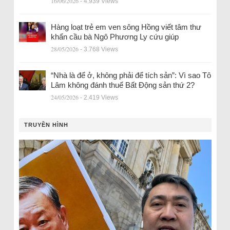
16/06/2026
- 4.939 Views
Hàng loạt trẻ em ven sông Hồng viết tâm thư
khẩn cầu bà Ngô Phương Ly cứu giúp
28/05/2026
- 3.768 Views
“Nhà là để ở, không phải để tích sản”: Vì sao Tô
Lâm không đánh thuế Bất Động sản thứ 2?
24/05/2026
- 2.419 Views
TRUYỀN HÌNH