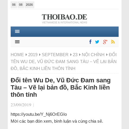
06
08
2026
HOME
2019
SEPTEMBER
23
NỘI CHÍNH
ĐỔI
TÊN WU DE, VŨ ĐỨC ĐAM SANG TÀU – VẼ LẠI BẢN
ĐỒ, BẮC KINH LIỀN THÔN TÍNH
Đổi tên Wu De, Vũ Đức Đam sang
Tàu – Vẽ lại bản đồ, Bắc Kinh liền
thôn tính
23/09/2019
|
https://youtu.be/Y_Nj6OrEGIo
Mời các bạn đón xem, bình luận và cùng chia sẻ.