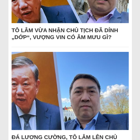
TÔ LÂM VỪA NHẬN CHỦ TỊCH ĐÃ DÍNH
„DỚP“, VƯỢNG VIN CÓ ÂM MƯU GÌ?
ĐÁ LƯƠNG CƯỜNG, TÔ LÂM LÊN CHỦ