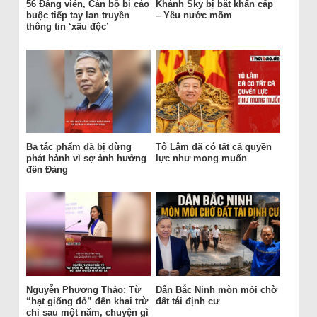
56 Đảng viên, Cán bộ bị cáo
Khánh Sky bị bắt khẩn cấp
buộc tiếp tay lan truyền
– Yêu nước mõm
thông tin ‘xấu độc’
Ba tác phẩm đã bị dừng
Tô Lâm đã có tất cả quyền
phát hành vì sợ ảnh hưởng
lực như mong muốn
đến Đảng
Nguyễn Phương Thảo: Từ
Dân Bắc Ninh mòn mỏi chờ
“hạt giống đỏ” đến khai trừ
đất tái định cư
chỉ sau một năm, chuyện gì