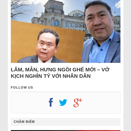
LÂM, MẪN, HƯNG NGỒI GHẾ MỚI – VỞ
KỊCH NGHÌN TỶ VỚI NHÂN DÂN
FOLLOW US
CHÂM BIẾM