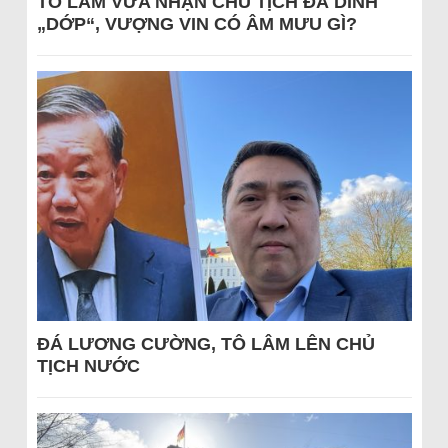
TÔ LÂM VỪA NHẬN CHỦ TỊCH ĐÃ DÍNH
„DỚP“, VƯỢNG VIN CÓ ÂM MƯU GÌ?
ĐÁ LƯƠNG CƯỜNG, TÔ LÂM LÊN CHỦ
TỊCH NƯỚC