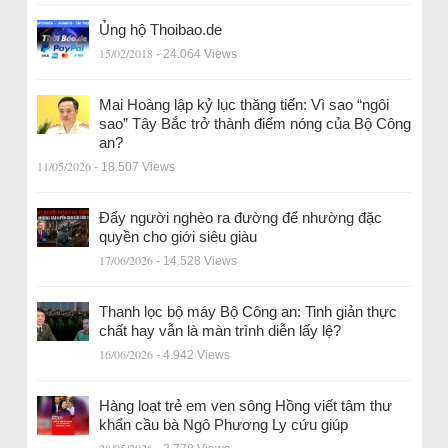
Ủng hộ Thoibao.de
15/02/2018
- 24.064 Views
Mai Hoàng lập kỷ lục thăng tiến: Vì sao “ngôi
sao” Tây Bắc trở thành điểm nóng của Bộ Công
an?
11/05/2026
- 18.507 Views
Đẩy người nghèo ra đường để nhường đặc
quyền cho giới siêu giàu
17/06/2026
- 14.528 Views
Thanh lọc bộ máy Bộ Công an: Tinh giản thực
chất hay vẫn là màn trình diễn lấy lệ?
16/06/2026
- 4.942 Views
Hàng loạt trẻ em ven sông Hồng viết tâm thư
khẩn cầu bà Ngô Phương Ly cứu giúp