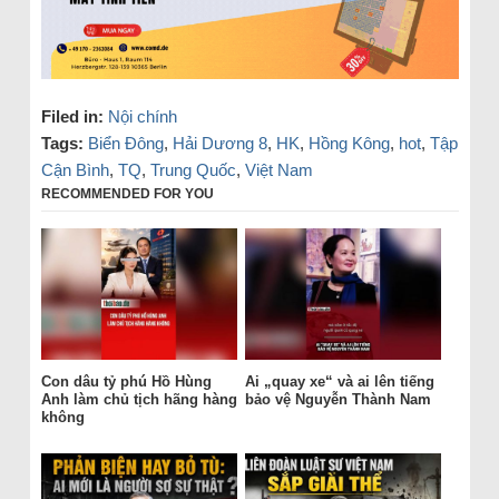
Filed in:
Nội chính
Tags:
Biển Đông
,
Hải Dương 8
,
HK
,
Hồng Kông
,
hot
,
Tập
Cận Bình
,
TQ
,
Trung Quốc
,
Việt Nam
RECOMMENDED FOR YOU
Con dâu tỷ phú Hồ Hùng
Ai „quay xe“ và ai lên tiếng
Anh làm chủ tịch hãng hàng
bảo vệ Nguyễn Thành Nam
không