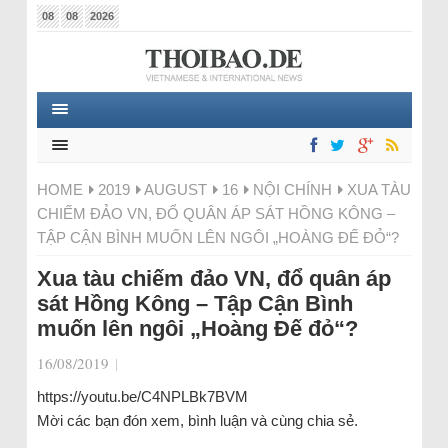
08
08
2026
HOME
2019
AUGUST
16
NỘI CHÍNH
XUA TÀU
CHIẾM ĐẢO VN, ĐỔ QUÂN ÁP SÁT HỒNG KÔNG –
TẬP CẬN BÌNH MUỐN LÊN NGÔI „HOÀNG ĐẾ ĐỎ“?
Xua tàu chiếm đảo VN, đổ quân áp
sát Hồng Kông – Tập Cận Bình
muốn lên ngôi „Hoàng Đế đỏ“?
16/08/2019
|
https://youtu.be/C4NPLBk7BVM
Mời các bạn đón xem, bình luận và cùng chia sẻ.