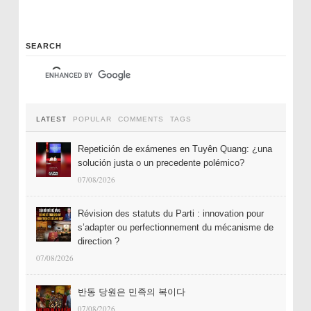
SEARCH
LATEST
POPULAR
COMMENTS
TAGS
Repetición de exámenes en Tuyên Quang: ¿una
solución justa o un precedente polémico?
07/08/2026
Révision des statuts du Parti : innovation pour
s’adapter ou perfectionnement du mécanisme de
direction ?
07/08/2026
반동 당원은 민족의 복이다
07/08/2026