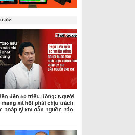
 BIẾM
 lên đến 50 triệu đồng: Người
 mạng xã hội phải chịu trách
m pháp lý khi dẫn nguồn báo