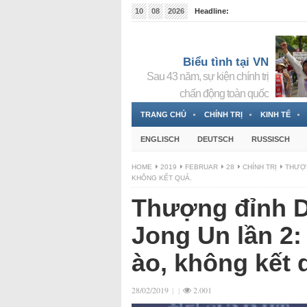
10
08
2026
Headline:
Tin bà Nguyễn Thị Thanh Nhàn đang ẩn náu tại Đức
Biểu tình tại VN
Sau 43 năm, sự kiện chính trị
chấn động toàn quốc
TRANG CHỦ
CHÍNH TRỊ
KINH TẾ
ENGLISCH
DEUTSCH
RUSSISCH
HOME
2019
FEBRUAR
28
CHÍNH TRỊ
THƯỢN
KHÔNG KẾT QUẢ.
Thượng đỉnh D
Jong Un lần 2:
ào, không kết 
28/02/2019
|
|
2.001