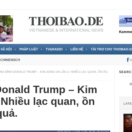
 đã được chính thức xác nhận
3 Jahren ago
XÃ HỘI
PHÁP LUẬT
TV&RADIO
LIÊN HỆ
TÀI TRỢ CHO THOIBAO.D
CHINESISCH
F
G ĐỈNH DONALD TRUMP – KIM JONG UN LẦN 2: NHIỀU LẠC QUAN, ỒN ÀO,
SEARC
onald Trump – Kim
 Nhiều lạc quan, ồn
LAT
quả.