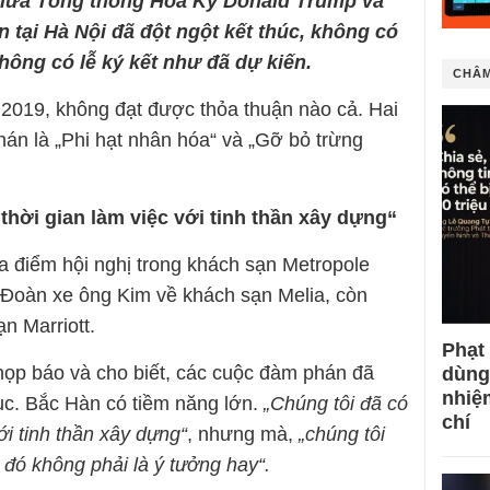
giữa Tổng thống Hoa Kỳ Donald Trump và
 tại Hà Nội đã đột ngột kết thúc, không có
ông có lễ ký kết như đã dự kiến.
CHÂM
2019, không đạt được thỏa thuận nào cả. Hai
hán là „Phi hạt nhân hóa“ và „Gỡ bỏ trừng
thời gian làm việc với tinh thần xây dựng“
a điểm hội nghị trong khách sạn Metropole
 Đoàn xe ông Kim về khách sạn Melia, còn
n Marriott.
Phạt
họp báo và cho biết, các cuộc đàm phán đã
dùng
nhiệ
 tục. Bắc Hàn có tiềm năng lớn.
„Chúng tôi đã có
chí
ới tinh thần xây dựng“
, nhưng mà,
„chúng tôi
 đó không phải là ý tưởng hay“.