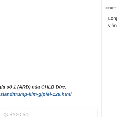
NEUES
Lon
viên
gia số 1 (ARD) của CHLB Đức.
sland/trump-kim-gipfel-129.html