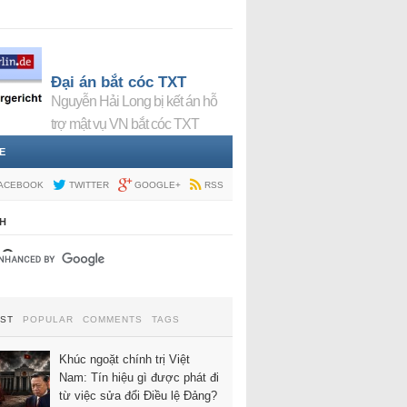
Đại án bắt cóc TXT
Nguyễn Hải Long bị kết án hỗ
trợ mật vụ VN bắt cóc TXT
E
ACEBOOK
TWITTER
GOOGLE+
RSS
H
EST
POPULAR
COMMENTS
TAGS
Khúc ngoặt chính trị Việt
Nam: Tín hiệu gì được phát đi
từ việc sửa đổi Điều lệ Đảng?