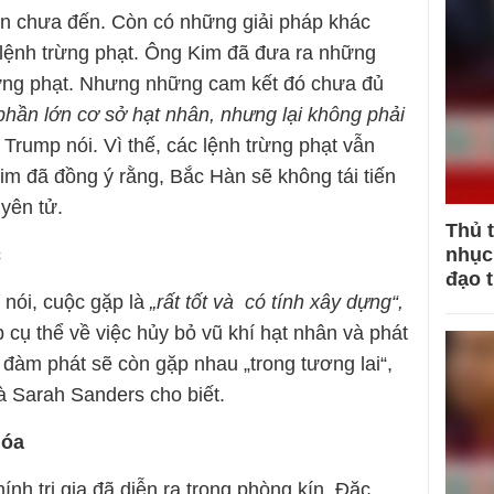
òn chưa đến. Còn có những giải pháp khác
c lệnh trừng phạt. Ông Kim đã đưa ra những
rừng phạt. Nhưng những cam kết đó chưa đủ
phần lớn cơ sở hạt nhân, nhưng lại không phải
Trump nói. Vì thế, các lệnh trừng phạt vẫn
im đã đồng ý rằng, Bắc Hàn sẽ không tái tiến
yên tử.
Thủ 
c
nhục 
đạo 
nói, cuộc gặp là
„rất tốt và có tính xây dựng“,
 cụ thể về việc hủy bỏ vũ khí hạt nhân và phát
 đàm phát sẽ còn gặp nhau „trong tương lai“,
 Sarah Sanders cho biết.
hóa
nh trị gia đã diễn ra trong phòng kín. Đặc