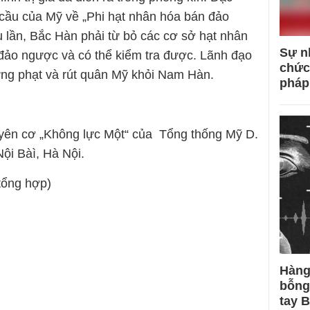
u cầu của Mỹ về „Phi hạt nhân hóa bán đảo
ều lần, Bắc Hàn phải từ bỏ các cơ sở hạt nhân
Sự n
đảo ngược và có thể kiểm tra được. Lãnh đạo
chức
ừng phạt và rút quân Mỹ khỏi Nam Hàn.
pháp
uyên cơ „Không lực Một“ của Tổng thống Mỹ D.
ội Bàì, Hà Nội.
tổng hợp)
Hàng
bỗng
tay 