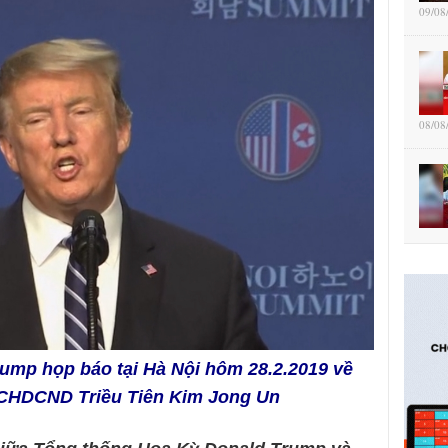
09/08
08/08
ump họp báo tại Hà Nội hôm 28.2.2019 về
h CHDCND Triều Tiên Kim Jong Un