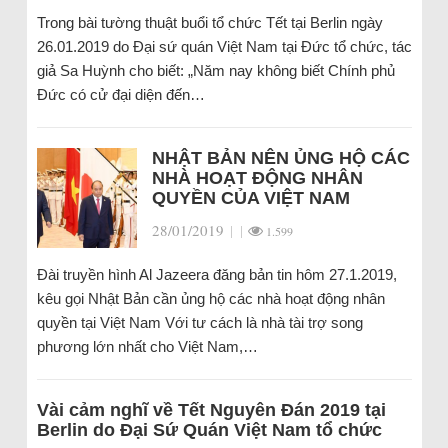
Trong bài tường thuật buổi tổ chức Tết tại Berlin ngày
26.01.2019 do Đại sứ quán Việt Nam tại Đức tổ chức, tác
giả Sa Huỳnh cho biết: „Năm nay không biết Chính phủ
Đức có cử đại diện đến…
NHẬT BẢN NÊN ỦNG HỘ CÁC
NHÀ HOẠT ĐỘNG NHÂN
QUYỀN CỦA VIỆT NAM
28/01/2019
|
|
1.599
Đài truyền hình Al Jazeera đăng bản tin hôm 27.1.2019,
kêu gọi Nhật Bản cần ủng hộ các nhà hoạt động nhân
quyền tại Việt Nam Với tư cách là nhà tài trợ song
phương lớn nhất cho Việt Nam,…
Vài cảm nghĩ về Tết Nguyên Đán 2019 tại
Berlin do Đại Sứ Quán Việt Nam tổ chức