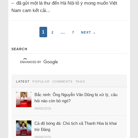
– đã gửi một lá thư đến Hà Nội tỏ ý mong muốn Việt
Nam cam kết cải…
1
…
2
7
NEXT →
SEARCH
LATEST
POPULAR
COMMENTS
TAGS
Bắc ninh: Ông Nguyễn Văn Dũng bị xử lý, câu
hỏi nào còn bỏ ngỏ?
08/08/2026
Cá độ bóng đá: Chủ tịch xã Thanh Hóa bị khai
trừ Đảng
08/08/2026