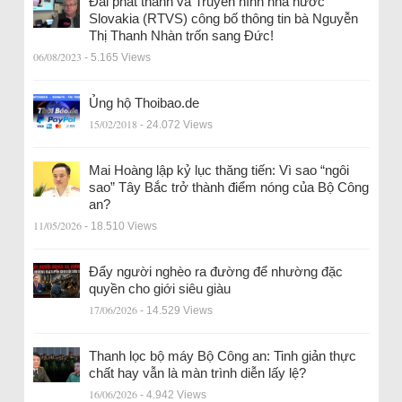
Đài phát thanh và Truyền hình nhà nước
Slovakia (RTVS) công bố thông tin bà Nguyễn
Thị Thanh Nhàn trốn sang Đức!
06/08/2023
- 5.165 Views
Ủng hộ Thoibao.de
15/02/2018
- 24.072 Views
Mai Hoàng lập kỷ lục thăng tiến: Vì sao “ngôi
sao” Tây Bắc trở thành điểm nóng của Bộ Công
an?
11/05/2026
- 18.510 Views
Đẩy người nghèo ra đường để nhường đặc
quyền cho giới siêu giàu
17/06/2026
- 14.529 Views
Thanh lọc bộ máy Bộ Công an: Tinh giản thực
chất hay vẫn là màn trình diễn lấy lệ?
16/06/2026
- 4.942 Views