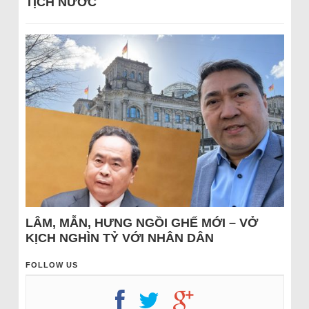
TỊCH NƯỚC
LÂM, MẪN, HƯNG NGỒI GHẾ MỚI – VỞ
KỊCH NGHÌN TỶ VỚI NHÂN DÂN
FOLLOW US