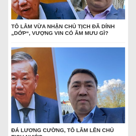
TÔ LÂM VỪA NHẬN CHỦ TỊCH ĐÃ DÍNH
„DỚP“, VƯỢNG VIN CÓ ÂM MƯU GÌ?
ĐÁ LƯƠNG CƯỜNG, TÔ LÂM LÊN CHỦ