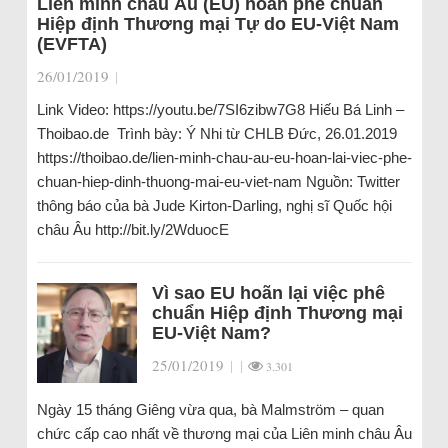
Liên minh châu Âu (EU) hoãn phê chuẩn
Hiệp định Thương mại Tự do EU-Việt Nam
(EVFTA)
26/01/2019
|
Link Video: https://youtu.be/7SI6zibw7G8 Hiếu Bá Linh –
Thoibao.de Trình bày: Ý Nhi từ CHLB Đức, 26.01.2019
https://thoibao.de/lien-minh-chau-au-eu-hoan-lai-viec-phe-
chuan-hiep-dinh-thuong-mai-eu-viet-nam Nguồn: Twitter
thông báo của bà Jude Kirton-Darling, nghị sĩ Quốc hội
châu Âu http://bit.ly/2WduocE
Vì sao EU hoãn lại việc phê
chuẩn Hiệp định Thương mại
EU-Việt Nam?
25/01/2019
|
|
3.301
Ngày 15 tháng Giêng vừa qua, bà Malmström – quan
chức cấp cao nhất về thương mại của Liên minh châu Âu