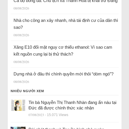
Cá độ bóng đá: Chủ tịch xã Thanh Hóa bị khai trừ Đảng
08/08/2026
Nhà cho công an xây nhanh, nhà tái định cư của dân thì
sao?
08/08/2026
Xăng E10 đối mặt nguy cơ thiếu ethanol: Vì sao cam
kết nguồn cung lại bị thử thách?
08/08/2026
Dựng nhà ở đâu thì chính quyền mới thôi “dòm ngó”?
08/08/2026
NHIỀU NGƯỜI XEM
Tin bà Nguyễn Thị Thanh Nhàn đang ẩn náu tại
Đức đã được chính thức xác nhận
07/08/2023
- 15.071 Views