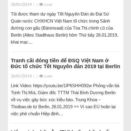
28/01/2019
|
|
4.140
Tôi được tham dự ngày Tết Nguyên Đán do Đại Sứ
Quán nước CHXHCN Việt Nam tổ chức trong Sảnh
đường con gấu (Bärensaal) của Tòa Thị chính cũ của
Berlin (Altes Stadthaus Berlin) hôm Thứ bảy 26.01.2019,
khai mạc…
Tranh cãi đóng tiền để ĐSQ Việt Nam ở
Đức tổ chức Tết Nguyên đán 2019 tại Berlin
26/01/2019
|
|
4.400
Link Video: https://youtu.be/1IP6SHH092w Phỏng vấn bà
Trịnh Thị Mùi, Giám đốc TTTM Thái Bình Dương Berlin
về vụ việc gây bức xúc kiều bào. Trung Khoa –
Thoibao.de từ Berlin, 26.01.2019 >> Vì sao EU hoãn lại
việc phê chuẩn Hiệp định…