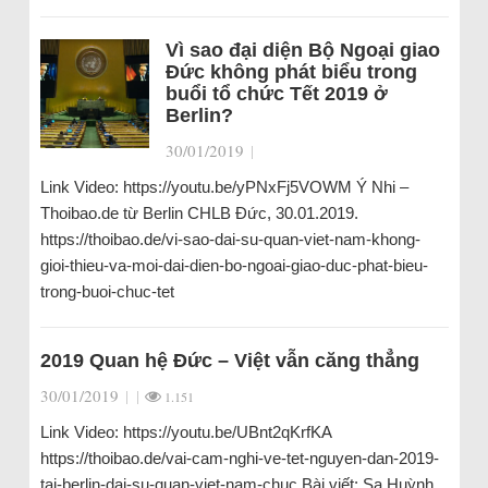
Vì sao đại diện Bộ Ngoại giao
Đức không phát biểu trong
buổi tổ chức Tết 2019 ở
Berlin?
30/01/2019
|
Link Video: https://youtu.be/yPNxFj5VOWM Ý Nhi –
Thoibao.de từ Berlin CHLB Đức, 30.01.2019.
https://thoibao.de/vi-sao-dai-su-quan-viet-nam-khong-
gioi-thieu-va-moi-dai-dien-bo-ngoai-giao-duc-phat-bieu-
trong-buoi-chuc-tet
2019 Quan hệ Đức – Việt vẫn căng thẳng
30/01/2019
|
|
1.151
Link Video: https://youtu.be/UBnt2qKrfKA
https://thoibao.de/vai-cam-nghi-ve-tet-nguyen-dan-2019-
tai-berlin-dai-su-quan-viet-nam-chuc Bài viết: Sa Huỳnh,