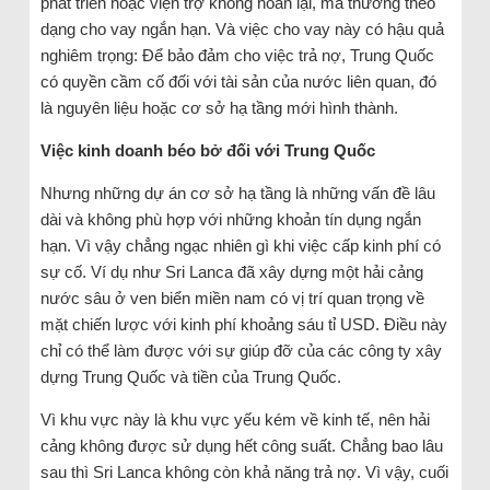
phát triển hoặc viện trợ không hoàn lại, mà thường theo
dạng cho vay ngắn hạn. Và việc cho vay này có hậu quả
nghiêm trọng: Để bảo đảm cho việc trả nợ, Trung Quốc
có quyền cầm cố đối với tài sản của nước liên quan, đó
là nguyên liệu hoặc cơ sở hạ tầng mới hình thành.
Việc kinh doanh béo bở đối với Trung Quốc
Nhưng những dự án cơ sở hạ tầng là những vấn đề lâu
dài và không phù hợp với những khoản tín dụng ngắn
hạn. Vì vậy chẳng ngạc nhiên gì khi việc cấp kinh phí có
sự cố. Ví dụ như Sri Lanca đã xây dựng một hải cảng
nước sâu ở ven biển miền nam có vị trí quan trọng về
mặt chiến lược với kinh phí khoảng sáu tỉ USD. Điều này
chỉ có thể làm được với sự giúp đỡ của các công ty xây
dựng Trung Quốc và tiền của Trung Quốc.
Vì khu vực này là khu vực yếu kém về kinh tế, nên hải
cảng không được sử dụng hết công suất. Chẳng bao lâu
sau thì Sri Lanca không còn khả năng trả nợ. Vì vậy, cuối