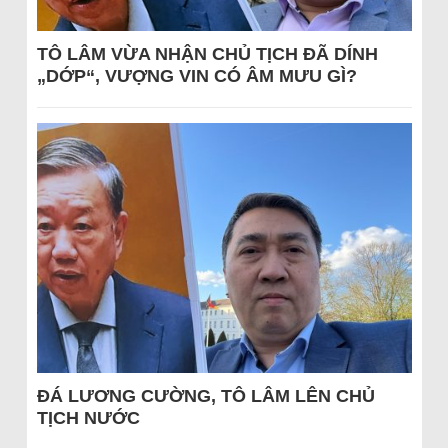
TÔ LÂM VỪA NHẬN CHỦ TỊCH ĐÃ DÍNH
„DỚP“, VƯỢNG VIN CÓ ÂM MƯU GÌ?
ĐÁ LƯƠNG CƯỜNG, TÔ LÂM LÊN CHỦ
TỊCH NƯỚC