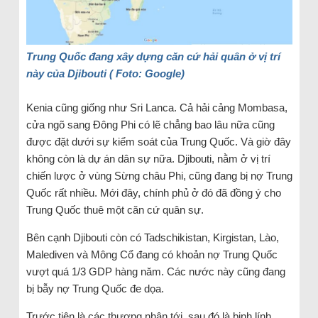
Trung Quốc đang xây dựng căn cứ hải quân ở vị trí
này của Djibouti ( Foto: Google)
Kenia cũng giống như Sri Lanca. Cả hải cảng Mombasa,
cửa ngõ sang Đông Phi có lẽ chẳng bao lâu nữa cũng
được đặt dưới sự kiểm soát của Trung Quốc. Và giờ đây
không còn là dự án dân sự nữa. Djibouti, nằm ở vị trí
chiến lược ở vùng Sừng châu Phi, cũng đang bị nợ Trung
Quốc rất nhiều. Mới đây, chính phủ ở đó đã đồng ý cho
Trung Quốc thuê một căn cứ quân sự.
Bên cạnh Djibouti còn có Tadschikistan, Kirgistan, Lào,
Malediven và Mông Cổ đang có khoản nợ Trung Quốc
vượt quá 1/3 GDP hàng năm. Các nước này cũng đang
bị bẫy nợ Trung Quốc đe dọa.
Trước tiên là các thương nhân tới, sau đó là binh lính.