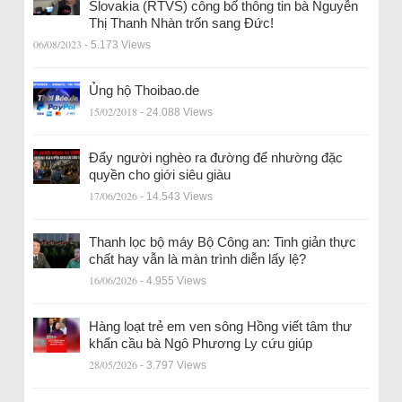
Slovakia (RTVS) công bố thông tin bà Nguyễn
Thị Thanh Nhàn trốn sang Đức!
06/08/2023
- 5.173 Views
Ủng hộ Thoibao.de
15/02/2018
- 24.088 Views
Đẩy người nghèo ra đường để nhường đặc
quyền cho giới siêu giàu
17/06/2026
- 14.543 Views
Thanh lọc bộ máy Bộ Công an: Tinh giản thực
chất hay vẫn là màn trình diễn lấy lệ?
16/06/2026
- 4.955 Views
Hàng loạt trẻ em ven sông Hồng viết tâm thư
khẩn cầu bà Ngô Phương Ly cứu giúp
28/05/2026
- 3.797 Views