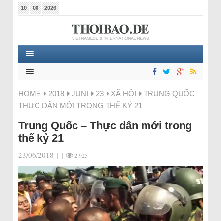
10
08
2026
HOME
2018
JUNI
23
XÃ HỘI
TRUNG QUỐC –
THỰC DÂN MỚI TRONG THẾ KỶ 21
Trung Quốc – Thực dân mới trong
thế kỷ 21
23/06/2018
|
|
2.925