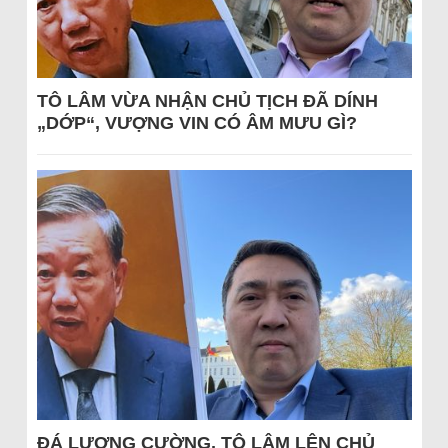
TÔ LÂM VỪA NHẬN CHỦ TỊCH ĐÃ DÍNH
„DỚP“, VƯỢNG VIN CÓ ÂM MƯU GÌ?
ĐÁ LƯƠNG CƯỜNG, TÔ LÂM LÊN CHỦ