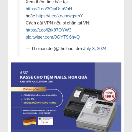
Xem thêm tin khác tại:
https://t.co/3QipDspVoH
hoặc
https://t.co/xrvimwqsmY
Cách cài VPN nếu bị chặn tại VN:
https://t.co/i2tk97OYW3
pic.twitter.com/0GYT9l6hvQ
— Thoibao.de (@thoibao_de)
July 8, 2024