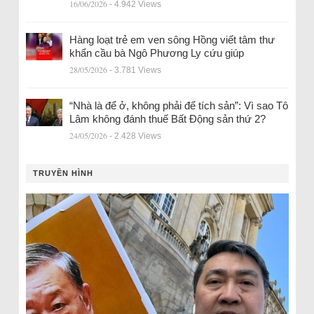
16/06/2026
- 4.942 Views
Hàng loạt trẻ em ven sông Hồng viết tâm thư
khẩn cầu bà Ngô Phương Ly cứu giúp
28/05/2026
- 3.781 Views
“Nhà là để ở, không phải để tích sản”: Vì sao Tô
Lâm không đánh thuế Bất Động sản thứ 2?
24/05/2026
- 2.428 Views
TRUYỀN HÌNH