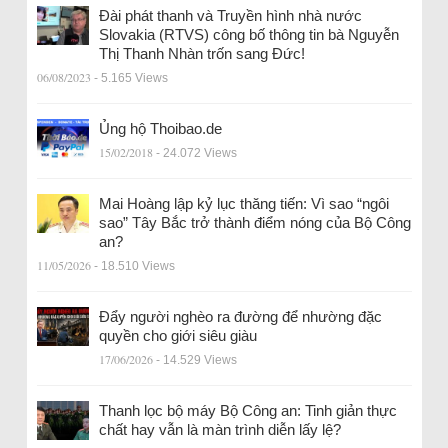
Đài phát thanh và Truyền hình nhà nước
Slovakia (RTVS) công bố thông tin bà Nguyễn
Thị Thanh Nhàn trốn sang Đức!
06/08/2023
- 5.165 Views
Ủng hộ Thoibao.de
15/02/2018
- 24.072 Views
Mai Hoàng lập kỷ lục thăng tiến: Vì sao “ngôi
sao” Tây Bắc trở thành điểm nóng của Bộ Công
an?
11/05/2026
- 18.510 Views
Đẩy người nghèo ra đường để nhường đặc
quyền cho giới siêu giàu
17/06/2026
- 14.529 Views
Thanh lọc bộ máy Bộ Công an: Tinh giản thực
chất hay vẫn là màn trình diễn lấy lệ?