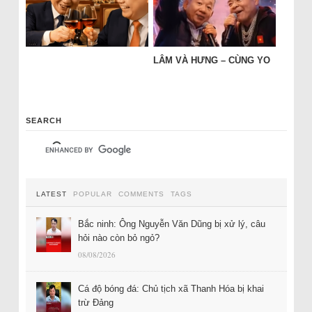
LÂM VÀ HƯNG – CÙNG YO
SEARCH
LATEST
POPULAR
COMMENTS
TAGS
Bắc ninh: Ông Nguyễn Văn Dũng bị xử lý, câu
hỏi nào còn bỏ ngỏ?
08/08/2026
Cá độ bóng đá: Chủ tịch xã Thanh Hóa bị khai
trừ Đảng