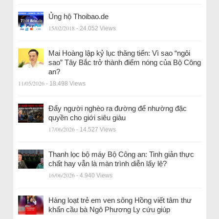
Ủng hộ Thoibao.de
15/02/2018
- 24.052 Views
Mai Hoàng lập kỷ lục thăng tiến: Vì sao “ngôi
sao” Tây Bắc trở thành điểm nóng của Bộ Công
an?
11/05/2026
- 18.498 Views
Đẩy người nghèo ra đường để nhường đặc
quyền cho giới siêu giàu
17/06/2026
- 14.527 Views
Thanh lọc bộ máy Bộ Công an: Tinh giản thực
chất hay vẫn là màn trình diễn lấy lệ?
16/06/2026
- 4.940 Views
Hàng loạt trẻ em ven sông Hồng viết tâm thư
khẩn cầu bà Ngô Phương Ly cứu giúp