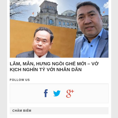
LÂM, MẪN, HƯNG NGỒI GHẾ MỚI – VỞ
KỊCH NGHÌN TỶ VỚI NHÂN DÂN
FOLLOW US
CHÂM BIẾM