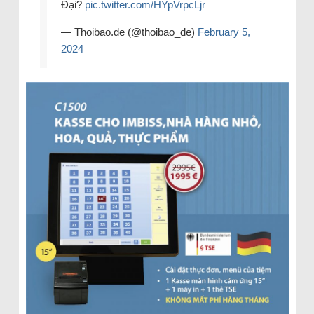
Đại?
pic.twitter.com/HYpVrpcLjr
— Thoibao.de (@thoibao_de)
February 5,
2024