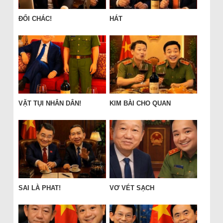
ĐỔI CHÁC!
HÁT
VẶT TỤI NHÂN DÂN!
KIM BÀI CHO QUAN
SAI LÀ PHAT!
VƠ VÉT SẠCH