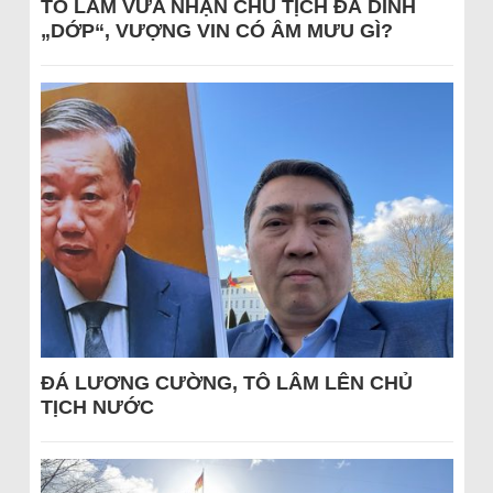
TÔ LÂM VỪA NHẬN CHỦ TỊCH ĐÃ DÍNH
„DỚP“, VƯỢNG VIN CÓ ÂM MƯU GÌ?
ĐÁ LƯƠNG CƯỜNG, TÔ LÂM LÊN CHỦ
TỊCH NƯỚC