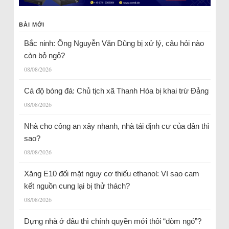
BÀI MỚI
Bắc ninh: Ông Nguyễn Văn Dũng bị xử lý, câu hỏi nào
còn bỏ ngỏ?
08/08/2026
Cá độ bóng đá: Chủ tịch xã Thanh Hóa bị khai trừ Đảng
08/08/2026
Nhà cho công an xây nhanh, nhà tái định cư của dân thì
sao?
08/08/2026
Xăng E10 đối mặt nguy cơ thiếu ethanol: Vì sao cam
kết nguồn cung lại bị thử thách?
08/08/2026
Dựng nhà ở đâu thì chính quyền mới thôi “dòm ngó”?