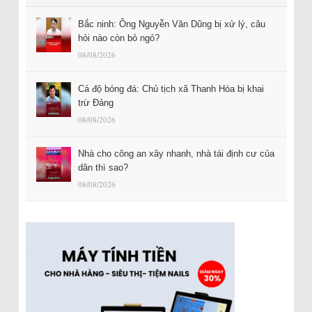
Bắc ninh: Ông Nguyễn Văn Dũng bị xử lý, câu
hỏi nào còn bỏ ngỏ?
08/08/2026
Cá độ bóng đá: Chủ tịch xã Thanh Hóa bị khai
trừ Đảng
08/08/2026
Nhà cho công an xây nhanh, nhà tái định cư của
dân thì sao?
08/08/2026