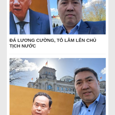
ĐÁ LƯƠNG CƯỜNG, TÔ LÂM LÊN CHỦ
TỊCH NƯỚC