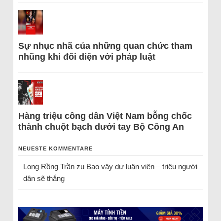
Sự nhục nhã của những quan chức tham
nhũng khi đối diện với pháp luật
Hàng triệu công dân Việt Nam bỗng chốc
thành chuột bạch dưới tay Bộ Công An
NEUESTE KOMMENTARE
Long Rồng Trần
zu
Bao vây dư luận viên – triệu người
dân sẽ thắng