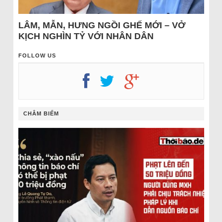
LÂM, MẪN, HƯNG NGỒI GHẾ MỚI – VỞ
KỊCH NGHÌN TỶ VỚI NHÂN DÂN
FOLLOW US
CHÂM BIẾM