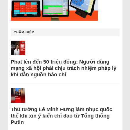
CHÂM BIẾM
Phạt lên đến 50 triệu đồng: Người dùng
mạng xã hội phải chịu trách nhiệm pháp lý
khi dẫn nguồn báo chí
Thủ tướng Lê Minh Hưng làm nhục quốc
thể khi xin ý kiến chỉ đạo từ Tổng thống
Putin