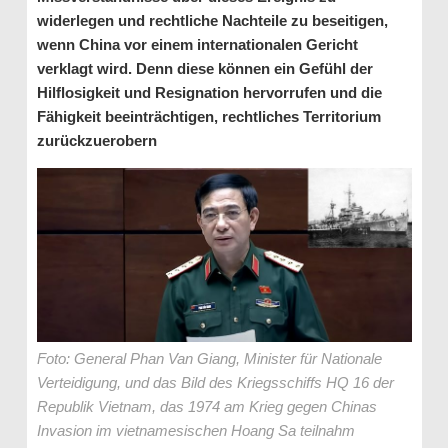
widerlegen und rechtliche Nachteile zu beseitigen,
wenn China vor einem internationalen Gericht
verklagt wird. Denn diese können ein Gefühl der
Hilflosigkeit und Resignation hervorrufen und die
Fähigkeit beeinträchtigen, rechtliches Territorium
zurückzuerobern
Foto: General Phan Van Giang, Minister für Nationale
Verteidigung, und das Bild des Kriegsschiffs HQ 16 der
Republik Vietnam, das 1974 am Krieg gegen Chinas
Invasion im vietnamesischen Hoang Sa teilnahm