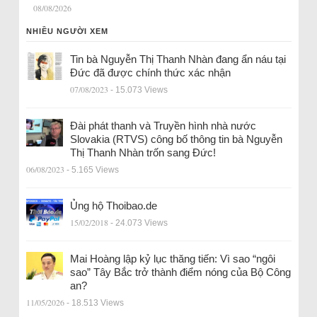
08/08/2026
NHIỀU NGƯỜI XEM
Tin bà Nguyễn Thị Thanh Nhàn đang ẩn náu tại
Đức đã được chính thức xác nhận
07/08/2023
- 15.073 Views
Đài phát thanh và Truyền hình nhà nước
Slovakia (RTVS) công bố thông tin bà Nguyễn
Thị Thanh Nhàn trốn sang Đức!
06/08/2023
- 5.165 Views
Ủng hộ Thoibao.de
15/02/2018
- 24.073 Views
Mai Hoàng lập kỷ lục thăng tiến: Vì sao “ngôi
sao” Tây Bắc trở thành điểm nóng của Bộ Công
an?
11/05/2026
- 18.513 Views