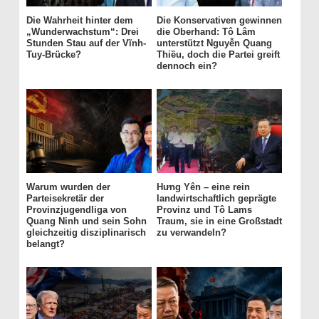
Die Wahrheit hinter dem
Die Konservativen gewinnen
„Wunderwachstum“: Drei
die Oberhand: Tô Lâm
Stunden Stau auf der Vĩnh-
unterstützt Nguyễn Quang
Tuy-Brücke?
Thiều, doch die Partei greift
dennoch ein?
Warum wurden der
Hưng Yên – eine rein
Parteisekretär der
landwirtschaftlich geprägte
Provinzjugendliga von
Provinz und Tô Lams
Quang Ninh und sein Sohn
Traum, sie in eine Großstadt
gleichzeitig disziplinarisch
zu verwandeln?
belangt?