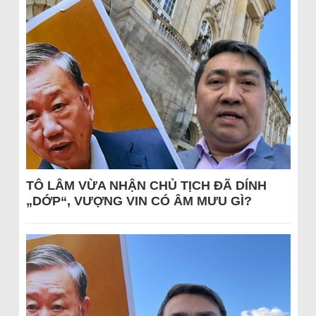
TÔ LÂM VỪA NHẬN CHỦ TỊCH ĐÃ DÍNH
„DỚP“, VƯỢNG VIN CÓ ÂM MƯU GÌ?