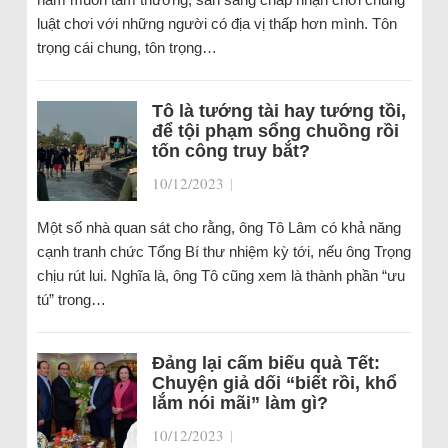
luật chơi với những người có địa vị thấp hơn mình. Tôn
trọng cái chung, tôn trọng…
Tô là tướng tài hay tướng tồi,
để tội phạm sổng chuồng rồi
tốn công truy bắt?
10/12/2023
|
Một số nhà quan sát cho rằng, ông Tô Lâm có khả năng
cạnh tranh chức Tổng Bí thư nhiệm kỳ tới, nếu ông Trọng
chịu rút lui. Nghĩa là, ông Tô cũng xem là thành phần “ưu
tú” trong…
Đảng lại cấm biếu quà Tết:
Chuyện giả dối “biết rồi, khổ
lắm nói mãi” làm gì?
10/12/2023
|