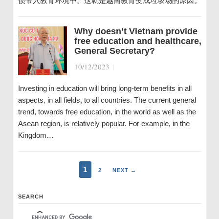
惯带入教育环境中。这就是越南教育变成垃圾场的原因。
Why doesn’t Vietnam provide
free education and healthcare,
General Secretary?
10/12/2023
|
Investing in education will bring long-term benefits in all
aspects, in all fields, to all countries. The current general
trend, towards free education, in the world as well as the
Asean region, is relatively popular. For example, in the
Kingdom…
1
2
NEXT →
SEARCH