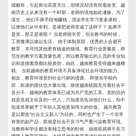
德败坏，引起舆论高度关注，但情况却没有丝毫改变。越
南历史上从来没有一个时期，老师的境地如此凄惨。为了
谋生， 他们不择手段地赚钱，强迫学生学习更多课程，
以便他们从中牟利。是谁把老师变成了这样子？ 如果不
是党，那又是谁呢？ 当老师很辛苦，但去教书的时候，
工资微薄以难以生活。 由于体制原因，优秀的人会避开
教育，并寻找其他更有钱途的领域。教育行业质量差，师
范生的教学方案质量也差，所以教育输出的人员的专业知
识和道德素质都比较差劲，由此，越南教育变得越来越糟
糕。 当前越南的教育环境不具备净化社会环境的能力。
相反，教育环境受到社会污秽的侵袭。 即使在学校内
部，欺凌的团伙也大量出现。致使越南校园充斥着社会不
良分子。越南的教育体系已成为共产党的工具。党的目的
就是造就文化盲的一代人，只知道党告诉他们什么，却不
知道世界赋予了年轻人其他更加伟大的价值。 越共教育
是以塑造“社会主义新人”为目的，同时也产生了一个非常
有害的副产品，那就是社会不良习气严重污染教育环境。
当教师和学生都没有独立思考的时候，就很容易将不良习