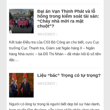
Đại án Vạn Thịnh Phát và lỗ
hổng trong kiểm soát tài sản:
“Cháy nhà mới ra mặt
chuột”?
10/12/2023
|
Kết luận Điều tra của C03 Bộ Công an cho biết, cựu Cục
trưởng Cục Thanh tra, Giám sát Ngân hàng II – Ngân
hàng Nhà nước – bà Đỗ Thị Nhàn – đã nhận hối lộ số tiền
đặc…
Liệu “bác” Trọng có tự trọng?
10/12/2023
|
Người có lòng tự trọng là người biết dẹp bỏ sự háo danh,
ham muốn tầm thường, sẵn sàng chấp nhận chơi chung