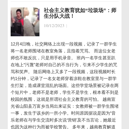
社会主义教育犹如“垃圾场”：师
生分队大战！
10/12/2023
|
12月4日晚，社交网络上出现一段视频，记录了一群学生
将一名老师围堵在教室角落，且指着咒骂。 而这位女老
师也不敢反抗，只是用手机录音。 班内一名学生甚至趴
在地上“污蔑”老师对自己的不当行为，引来不少学生的咒
骂和笑声。 随后网络上又多了一段视频，这段视频时长
约1分钟，记录了一名女老师穿着凉鞋在教室里与一群学
生打架，造成课堂混乱的场面。这些学堂场景被记录在两
个短片中，老师不是老师，学生不是学生，根本看不到是
校园的氛围，这就是所谓社会主义教育的可怕。 越南宣
光省山阳县万富乡当局出来证实：女教师被一群学生围堵
一事，发生于该乡的一所小学。时间原因据说是因为“音
乐老师在与学生交流时多次说‘营销’及不当言论，她最近
也因为这种行为而被学校警告。 多年来，越南教育解道