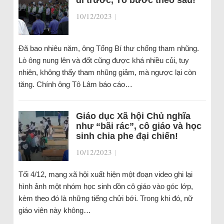
đi trước, Tô bước theo sau!
10/12/2023
|
Đã bao nhiêu năm, ông Tổng Bí thư chống tham nhũng.
Lò ông nung lên và đốt cũng được khá nhiều củi, tuy
nhiên, không thấy tham nhũng giảm, mà ngược lại còn
tăng. Chính ông Tô Lâm báo cáo…
Giáo dục Xã hội Chủ nghĩa
như “bãi rác”, cô giáo và học
sinh chia phe đại chiến!
10/12/2023
|
Tối 4/12, mạng xã hội xuất hiện một đoạn video ghi lại
hình ảnh một nhóm học sinh dồn cô giáo vào góc lớp,
kèm theo đó là những tiếng chửi bới. Trong khi đó, nữ
giáo viên này không…