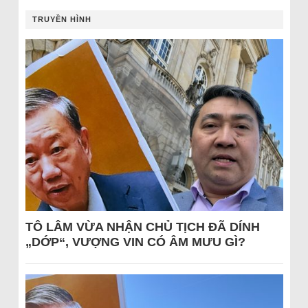
TRUYỀN HÌNH
TÔ LÂM VỪA NHẬN CHỦ TỊCH ĐÃ DÍNH
„DỚP“, VƯỢNG VIN CÓ ÂM MƯU GÌ?