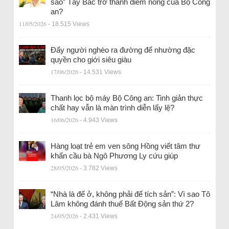
sao” Tây Bắc trở thành điểm nóng của Bộ Công
an?
11/05/2026
- 18.515 Views
Đẩy người nghèo ra đường để nhường đặc
quyền cho giới siêu giàu
17/06/2026
- 14.531 Views
Thanh lọc bộ máy Bộ Công an: Tinh giản thực
chất hay vẫn là màn trình diễn lấy lệ?
16/06/2026
- 4.943 Views
Hàng loạt trẻ em ven sông Hồng viết tâm thư
khẩn cầu bà Ngô Phương Ly cứu giúp
28/05/2026
- 3.782 Views
“Nhà là để ở, không phải để tích sản”: Vì sao Tô
Lâm không đánh thuế Bất Động sản thứ 2?
24/05/2026
- 2.431 Views