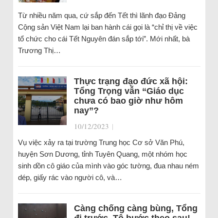
Từ nhiều năm qua, cứ sắp đến Tết thì lãnh đạo Đảng
Cộng sản Việt Nam lại ban hành cái gọi là “chỉ thị về việc
tổ chức cho cái Tết Nguyên đán sắp tới”. Mới nhất, bà
Trương Thị…
Thực trạng đạo đức xã hội:
Tổng Trọng vẫn “Giáo dục
chưa có bao giờ như hôm
nay”?
10/12/2023
|
Vụ việc xảy ra tại trường Trung học Cơ sở Văn Phú,
huyện Sơn Dương, tỉnh Tuyên Quang, một nhóm học
sinh dồn cô giáo của mình vào góc tường, đua nhau ném
dép, giấy rác vào người cô, và…
Càng chống càng bùng, Tổng