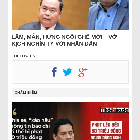
LÂM, MẪN, HƯNG NGỒI GHẾ MỚI – VỞ
KỊCH NGHÌN TỶ VỚI NHÂN DÂN
FOLLOW US
CHÂM BIẾM