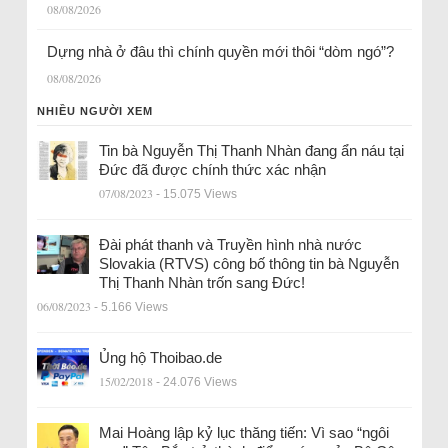
08/08/2026
Dựng nhà ở đâu thì chính quyền mới thôi “dòm ngó”?
08/08/2026
NHIỀU NGƯỜI XEM
Tin bà Nguyễn Thị Thanh Nhàn đang ẩn náu tại
Đức đã được chính thức xác nhận
07/08/2023
- 15.075 Views
Đài phát thanh và Truyền hình nhà nước
Slovakia (RTVS) công bố thông tin bà Nguyễn
Thị Thanh Nhàn trốn sang Đức!
06/08/2023
- 5.166 Views
Ủng hộ Thoibao.de
15/02/2018
- 24.076 Views
Mai Hoàng lập kỷ lục thăng tiến: Vì sao “ngôi