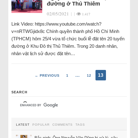
đường ở Thủ Thiêm
02/05/2021
|
|
1.417
Link Video: https://www.youtube.com/watch?
v=nRTWGjidx8c Chính quyền thành phố Hồ Chí Minh
(TPHCM) hôm 25/4 vừa tổ chức buổi lễ đặt tên 20 tuyến
đường ở Khu Đô thị Thủ Thiêm. Trong 20 danh nhân,
nhân vật lịch sử được đặt tên…
…
13
← PREVIOUS
1
12
SEARCH
LATEST
POPULAR
COMMENTS
TAGS
Bắc ninh: Ông Nguyễn Văn Dũng bị xử lý, câu