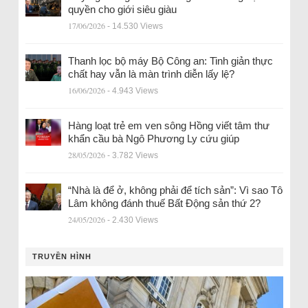
quyền cho giới siêu giàu
17/06/2026
- 14.530 Views
Thanh lọc bộ máy Bộ Công an: Tinh giản thực
chất hay vẫn là màn trình diễn lấy lệ?
16/06/2026
- 4.943 Views
Hàng loạt trẻ em ven sông Hồng viết tâm thư
khẩn cầu bà Ngô Phương Ly cứu giúp
28/05/2026
- 3.782 Views
“Nhà là để ở, không phải để tích sản”: Vì sao Tô
Lâm không đánh thuế Bất Động sản thứ 2?
24/05/2026
- 2.430 Views
TRUYỀN HÌNH