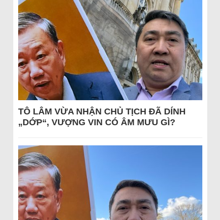
TÔ LÂM VỪA NHẬN CHỦ TỊCH ĐÃ DÍNH
„DỚP“, VƯỢNG VIN CÓ ÂM MƯU GÌ?