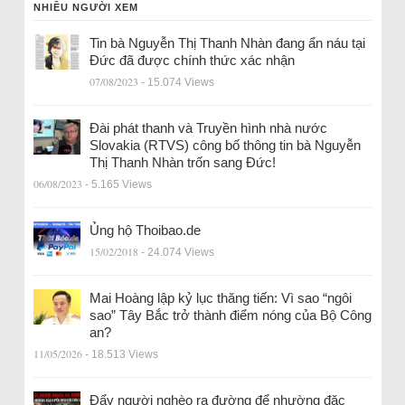
NHIỀU NGƯỜI XEM
Tin bà Nguyễn Thị Thanh Nhàn đang ẩn náu tại
Đức đã được chính thức xác nhận
07/08/2023
- 15.074 Views
Đài phát thanh và Truyền hình nhà nước
Slovakia (RTVS) công bố thông tin bà Nguyễn
Thị Thanh Nhàn trốn sang Đức!
06/08/2023
- 5.165 Views
Ủng hộ Thoibao.de
15/02/2018
- 24.074 Views
Mai Hoàng lập kỷ lục thăng tiến: Vì sao “ngôi
sao” Tây Bắc trở thành điểm nóng của Bộ Công
an?
11/05/2026
- 18.513 Views
Đẩy người nghèo ra đường để nhường đặc