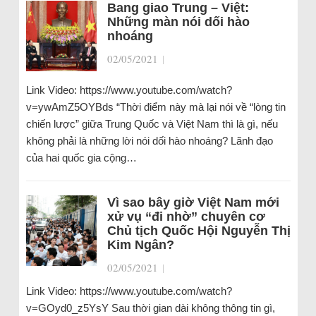
Bang giao Trung – Việt:
Những màn nói dối hào
nhoáng
02/05/2021
|
Link Video: https://www.youtube.com/watch?
v=ywAmZ5OYBds “Thời điểm này mà lại nói về “lòng tin
chiến lược” giữa Trung Quốc và Việt Nam thì là gì, nếu
không phải là những lời nói dối hào nhoáng? Lãnh đạo
của hai quốc gia cộng…
Vì sao bây giờ Việt Nam mới
xử vụ “đi nhờ” chuyên cơ
Chủ tịch Quốc Hội Nguyễn Thị
Kim Ngân?
02/05/2021
|
Link Video: https://www.youtube.com/watch?
v=GOyd0_z5YsY Sau thời gian dài không thông tin gì,