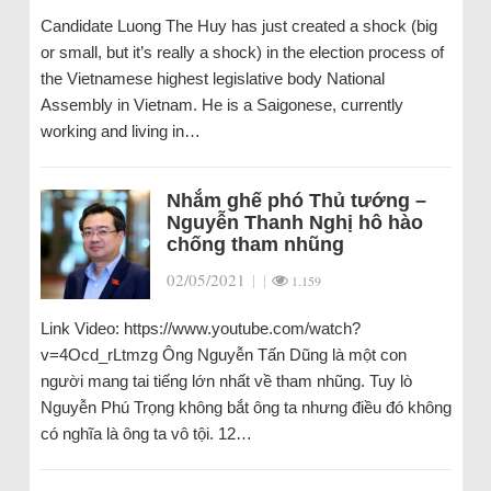
Candidate Luong The Huy has just created a shock (big
or small, but it’s really a shock) in the election process of
the Vietnamese highest legislative body National
Assembly in Vietnam. He is a Saigonese, currently
working and living in…
Nhắm ghế phó Thủ tướng –
Nguyễn Thanh Nghị hô hào
chống tham nhũng
02/05/2021
|
|
1.159
Link Video: https://www.youtube.com/watch?
v=4Ocd_rLtmzg Ông Nguyễn Tấn Dũng là một con
người mang tai tiếng lớn nhất về tham nhũng. Tuy lò
Nguyễn Phú Trọng không bắt ông ta nhưng điều đó không
có nghĩa là ông ta vô tội. 12…