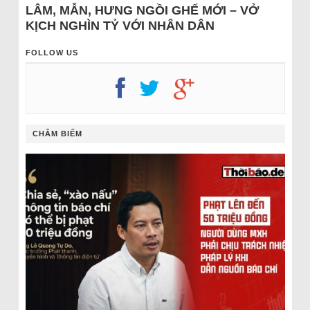
LÂM, MẪN, HƯNG NGỒI GHẾ MỚI – VỞ
KỊCH NGHÌN TỶ VỚI NHÂN DÂN
FOLLOW US
CHÂM BIẾM