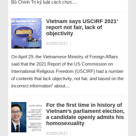
Bộ Chính Trị kỷ luật cách chức…
Vietnam says USCIRF 2021’
report not fair, lack of
objectivity
02/05/2021
|
On April 29, the Vietnamese Ministry of Foreign Affairs
said that the 2021 Report of the US Commission on
International Religious Freedom (USCIRF) had a number
of contents that lack objectivity, not fair, and based on the
incorrect information” about…
For the first time in history of
Vietnam’s parliament election,
a candidate openly admits his
homosexuality
02/05/2021
|