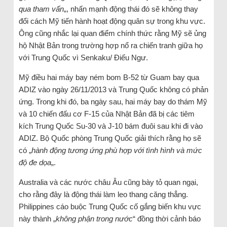
qua tham vấn
„, nhấn mạnh động thái đó sẽ không thay
đổi cách Mỹ tiến hành hoạt động quân sự trong khu vực.
Ông cũng nhắc lại quan điểm chính thức rằng Mỹ sẽ ủng
hộ Nhật Bản trong trường hợp nổ ra chiến tranh giữa họ
với Trung Quốc vì Senkaku/ Điếu Ngư.
Mỹ điều hai máy bay ném bom B-52 từ Guam bay qua
ADIZ vào ngày 26/11/2013 và Trung Quốc không có phản
ứng. Trong khi đó, ba ngày sau, hai máy bay do thám Mỹ
và 10 chiến đấu cơ F-15 của Nhật Bản đã bị các tiêm
kích Trung Quốc Su-30 và J-10 bám đuôi sau khi đi vào
ADIZ. Bộ Quốc phòng Trung Quốc giải thích rằng họ sẽ
có „
hành động tương ứng phù hợp với tình hình và mức
độ đe dọa
„.
Australia và các nước châu Âu cũng bày tỏ quan ngại,
cho rằng đây là động thái làm leo thang căng thẳng.
Philippines cáo buộc Trung Quốc cố gắng biến khu vực
này thành „
không phận trong nước
“ đồng thời cảnh báo