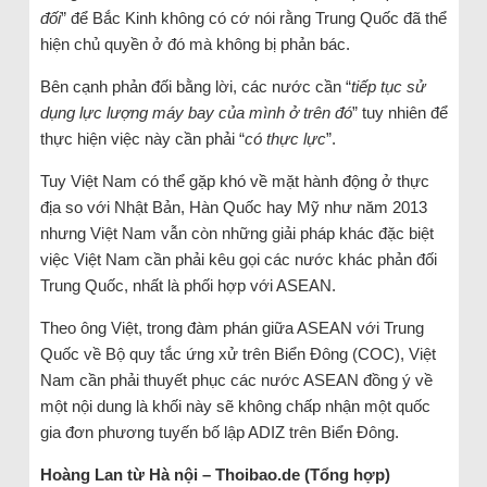
đối
” để Bắc Kinh không có cớ nói rằng Trung Quốc đã thể
hiện chủ quyền ở đó mà không bị phản bác.
Bên cạnh phản đối bằng lời, các nước cần “
tiếp tục sử
dụng lực lượng máy bay của mình ở trên đó
” tuy nhiên để
thực hiện việc này cần phải “
có thực lực
”.
Tuy Việt Nam có thể gặp khó về mặt hành động ở thực
địa so với Nhật Bản, Hàn Quốc hay Mỹ như năm 2013
nhưng Việt Nam vẫn còn những giải pháp khác đặc biệt
việc Việt Nam cần phải kêu gọi các nước khác phản đối
Trung Quốc, nhất là phối hợp với ASEAN.
Theo ông Việt, trong đàm phán giữa ASEAN với Trung
Quốc về Bộ quy tắc ứng xử trên Biển Đông (COC), Việt
Nam cần phải thuyết phục các nước ASEAN đồng ý về
một nội dung là khối này sẽ không chấp nhận một quốc
gia đơn phương tuyến bố lập ADIZ trên Biển Đông.
Hoàng Lan từ Hà nội – Thoibao.de (Tổng hợp)