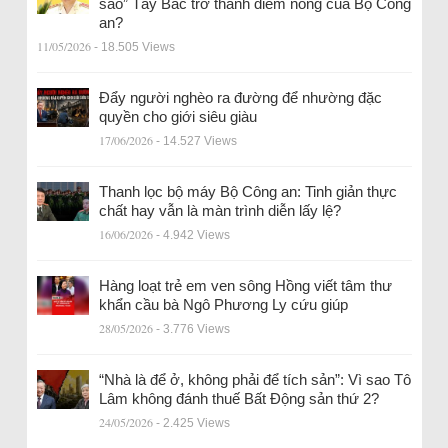
sao” Tây Bắc trở thành điểm nóng của Bộ Công
an?
11/05/2026
- 18.505 Views
Đẩy người nghèo ra đường để nhường đặc
quyền cho giới siêu giàu
17/06/2026
- 14.527 Views
Thanh lọc bộ máy Bộ Công an: Tinh giản thực
chất hay vẫn là màn trình diễn lấy lệ?
16/06/2026
- 4.942 Views
Hàng loạt trẻ em ven sông Hồng viết tâm thư
khẩn cầu bà Ngô Phương Ly cứu giúp
28/05/2026
- 3.776 Views
“Nhà là để ở, không phải để tích sản”: Vì sao Tô
Lâm không đánh thuế Bất Động sản thứ 2?
24/05/2026
- 2.425 Views