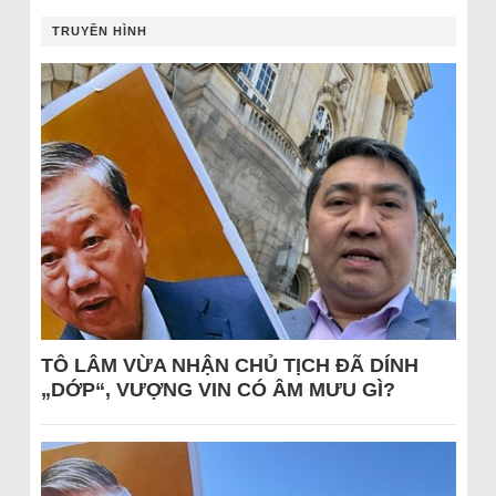
TRUYỀN HÌNH
TÔ LÂM VỪA NHẬN CHỦ TỊCH ĐÃ DÍNH
„DỚP“, VƯỢNG VIN CÓ ÂM MƯU GÌ?