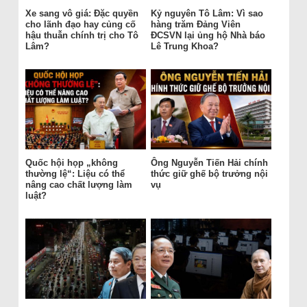
Xe sang vô giá: Đặc quyền
Kỷ nguyên Tô Lâm: Vì sao
cho lãnh đạo hay củng cố
hàng trăm Đảng Viên
hậu thuẫn chính trị cho Tô
ĐCSVN lại ủng hộ Nhà báo
Lâm?
Lê Trung Khoa?
Quốc hội họp „không
Ông Nguyễn Tiến Hải chính
thường lệ“: Liệu có thể
thức giữ ghế bộ trưởng nội
nâng cao chất lượng làm
vụ
luật?