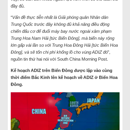
đầy đủ.
“
Vấn đề thực tiễn nhất là Giải phóng quân Nhân dân
Trung Quốc trước đây không đủ khả năng điều động
chiến đấu cơ để đuổi máy bay nước ngoài xâm phạm
Trung Hoa Nam Hải [tức Biển Đông], mà biển này rộng
lớn gấp vài lần so với Trung Hoa Đông Hải [tức Biển Hoa
Đông], và sẽ tốn chi phí khổng lồ cho vùng ADIZ đó
”,
nguồn tin thứ hai nói với South China Morning Post.
Kế hoạch ADIZ trên Biển Đông được lập vào cùng
thời điểm Bắc Kinh lên kế hoạch về ADIZ ở Biển Hoa
Đông.