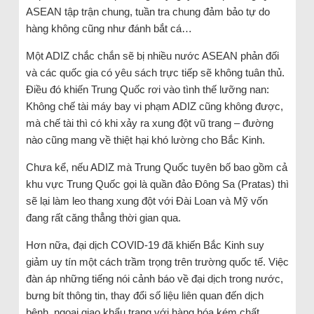
ASEAN tập trận chung, tuần tra chung đảm bảo tự do
hàng không cũng như đánh bắt cá…
Một ADIZ chắc chắn sẽ bị nhiều nước ASEAN phản đối
và các quốc gia có yêu sách trực tiếp sẽ không tuân thủ.
Điều đó khiến Trung Quốc rơi vào tình thế lưỡng nan:
Không chế tài máy bay vi phạm ADIZ cũng không được,
mà chế tài thì có khi xảy ra xung đột vũ trang – đường
nào cũng mang về thiệt hại khó lường cho Bắc Kinh.
Chưa kể, nếu ADIZ mà Trung Quốc tuyên bố bao gồm cả
khu vực Trung Quốc gọi là quần đảo Đông Sa (Pratas) thì
sẽ lại làm leo thang xung đột với Đài Loan và Mỹ vốn
đang rất căng thẳng thời gian qua.
Hơn nữa, đại dịch COVID-19 đã khiến Bắc Kinh suy
giảm uy tín một cách trầm trọng trên trường quốc tế. Việc
đàn áp những tiếng nói cảnh báo về đại dịch trong nước,
bưng bít thông tin, thay đổi số liệu liên quan đến dịch
bệnh, ngoại giao khẩu trang với hàng hóa kém chất