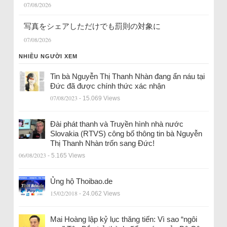
07/08/2026
写真をシェアしただけでも罰則の対象に
07/08/2026
NHIỀU NGƯỜI XEM
Tin bà Nguyễn Thị Thanh Nhàn đang ẩn náu tại
Đức đã được chính thức xác nhận
07/08/2023
- 15.069 Views
Đài phát thanh và Truyền hình nhà nước
Slovakia (RTVS) công bố thông tin bà Nguyễn
Thị Thanh Nhàn trốn sang Đức!
06/08/2023
- 5.165 Views
Ủng hộ Thoibao.de
15/02/2018
- 24.062 Views
Mai Hoàng lập kỷ lục thăng tiến: Vì sao “ngôi