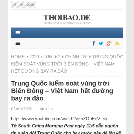
07
08
2026
HOME
2020
JUNI
2
CHÍNH TRỊ
TRUNG QUỐC
KIỂM SOÁT VÙNG TRỜI BIỂN ĐÔNG – VIỆT NAM
HẾT ĐƯỜNG BAY RA ĐẢO
Trung Quốc kiểm soát vùng trời
Biển Đông – Việt Nam hết đường
bay ra đảo
02/06/2020
|
|
3.502
https://www.youtube.com/watch?v=aZOuEoV-rsk
Tờ South China Morning Post ngày 31/5 dẫn nguồn
tin quân đội Trung Quốc cho hay nước này đã lên kế