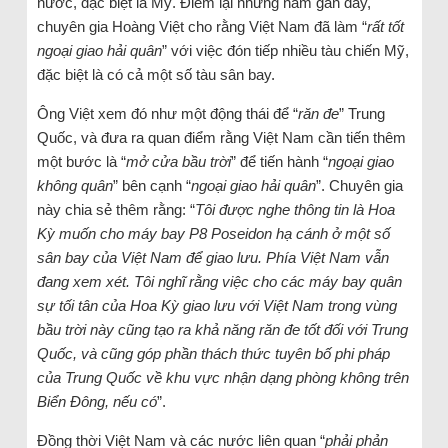
nước, đặc biệt là Mỹ. Điểm lại những năm gần đây,
chuyên gia Hoàng Việt cho rằng Việt Nam đã làm “
rất tốt
ngoại giao hải quân
” với việc đón tiếp nhiều tàu chiến Mỹ,
đặc biệt là có cả một số tàu sân bay.
Ông Việt xem đó như một động thái để “
răn đe
” Trung
Quốc, và đưa ra quan điểm rằng Việt Nam cần tiến thêm
một bước là “
mở cửa bầu trời
” để tiến hành “
ngoại giao
không quân
” bên cạnh “
ngoại giao hải quân
”. Chuyên gia
này chia sẻ thêm rằng: “
Tôi được nghe thông tin là Hoa
Kỳ muốn cho máy bay P8 Poseidon hạ cánh ở một số
sân bay của Việt Nam để giao lưu. Phía Việt Nam vẫn
đang xem xét. Tôi nghĩ rằng việc cho các máy bay quân
sự tối tân của Hoa Kỳ giao lưu với Việt Nam trong vùng
bầu trời này cũng tạo ra khả năng răn đe tốt đối với Trung
Quốc, và cũng góp phần thách thức tuyên bố phi pháp
của Trung Quốc về khu vực nhận dạng phòng không trên
Biển Đông, nếu có
”.
Đồng thời Việt Nam và các nước liên quan “
phải phản