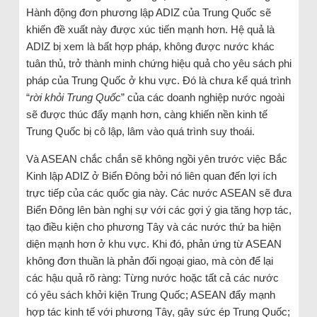
Hành động đơn phương lập ADIZ của Trung Quốc sẽ
khiến đề xuất này được xúc tiến mạnh hơn. Hệ quả là
ADIZ bị xem là bất hợp pháp, không được nước khác
tuân thủ, trở thành minh chứng hiệu quả cho yêu sách phi
pháp của Trung Quốc ở khu vực. Đó là chưa kể quá trình
“
rời khỏi Trung Quốc
” của các doanh nghiệp nước ngoài
sẽ được thúc đẩy mạnh hơn, càng khiến nền kinh tế
Trung Quốc bị cô lập, lâm vào quá trình suy thoái.
Và ASEAN chắc chắn sẽ không ngồi yên trước việc Bắc
Kinh lập ADIZ ở Biển Đông bởi nó liên quan đến lợi ích
trực tiếp của các quốc gia này. Các nước ASEAN sẽ đưa
Biển Đông lên bàn nghị sự với các gợi ý gia tăng hợp tác,
tạo điều kiện cho phương Tây và các nước thứ ba hiện
diện mạnh hơn ở khu vực. Khi đó, phản ứng từ ASEAN
không đơn thuần là phản đối ngoại giao, mà còn để lại
các hậu quả rõ ràng: Từng nước hoặc tất cả các nước
có yêu sách khởi kiện Trung Quốc; ASEAN đẩy mạnh
hợp tác kinh tế với phương Tây, gây sức ép Trung Quốc;