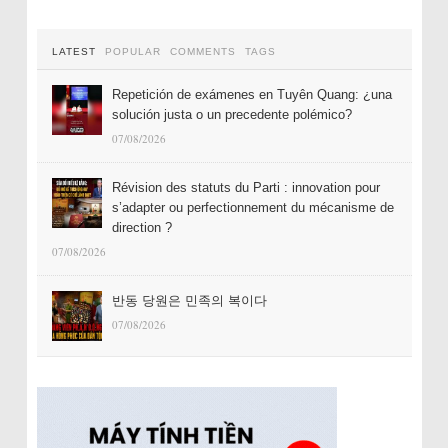
LATEST
POPULAR
COMMENTS
TAGS
Repetición de exámenes en Tuyên Quang: ¿una
solución justa o un precedente polémico?
07/08/2026
Révision des statuts du Parti : innovation pour
s’adapter ou perfectionnement du mécanisme de
direction ?
07/08/2026
반동 당원은 민족의 복이다
07/08/2026