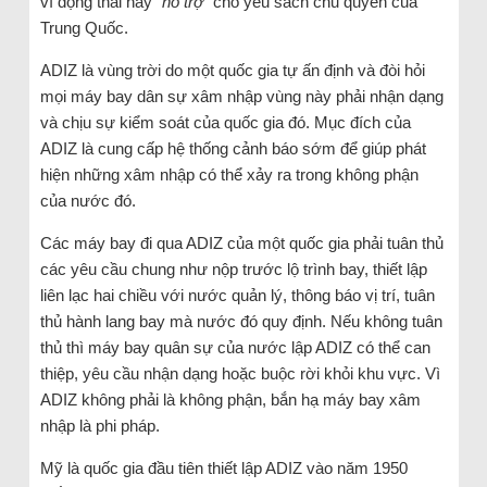
vì động thái này “
hỗ trợ
” cho yêu sách chủ quyền của
Trung Quốc.
ADIZ là vùng trời do một quốc gia tự ấn định và đòi hỏi
mọi máy bay dân sự xâm nhập vùng này phải nhận dạng
và chịu sự kiểm soát của quốc gia đó. Mục đích của
ADIZ là cung cấp hệ thống cảnh báo sớm để giúp phát
hiện những xâm nhập có thể xảy ra trong không phận
của nước đó.
Các máy bay đi qua ADIZ của một quốc gia phải tuân thủ
các yêu cầu chung như nộp trước lộ trình bay, thiết lập
liên lạc hai chiều với nước quản lý, thông báo vị trí, tuân
thủ hành lang bay mà nước đó quy định. Nếu không tuân
thủ thì máy bay quân sự của nước lập ADIZ có thể can
thiệp, yêu cầu nhận dạng hoặc buộc rời khỏi khu vực. Vì
ADIZ không phải là không phận, bắn hạ máy bay xâm
nhập là phi pháp.
Mỹ là quốc gia đầu tiên thiết lập ADIZ vào năm 1950