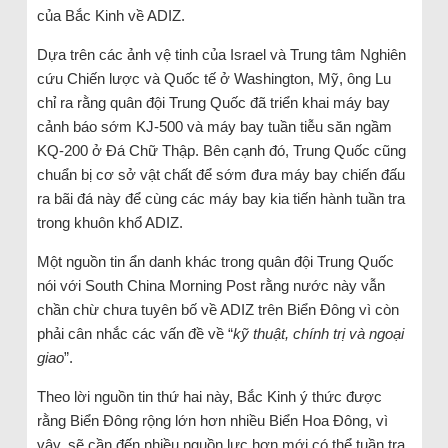
của Bắc Kinh về ADIZ.
Dựa trên các ảnh vệ tinh của Israel và Trung tâm Nghiên
cứu Chiến lược và Quốc tế ở Washington, Mỹ, ông Lu
chỉ ra rằng quân đội Trung Quốc đã triển khai máy bay
cảnh báo sớm KJ-500 và máy bay tuần tiễu săn ngầm
KQ-200 ở Đá Chữ Thập. Bên cạnh đó, Trung Quốc cũng
chuẩn bị cơ sở vật chất để sớm đưa máy bay chiến đấu
ra bãi đá này để cùng các máy bay kia tiến hành tuần tra
trong khuôn khổ ADIZ.
Một nguồn tin ẩn danh khác trong quân đội Trung Quốc
nói với South China Morning Post rằng nước này vẫn
chần chừ chưa tuyên bố về ADIZ trên Biển Đông vì còn
phải cân nhắc các vấn đề về “
kỹ thuật, chính trị và ngoại
giao
”.
Theo lời nguồn tin thứ hai này, Bắc Kinh ý thức được
rằng Biển Đông rộng lớn hơn nhiều Biển Hoa Đông, vì
vậy, sẽ cần đến nhiều nguồn lực hơn mới có thể tuần tra