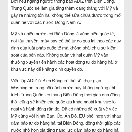
Bởi nếu ngang ngược thông báo ADIZ trên Biển Đông,
Trung Quốc sẽ làm gia tăng thêm căng thẳng với Mỹ và
gây ra những tổn hại không thể sửa chữa được trong mối
quan hệ với các nước Đông Nam Á.
Mỹ và nhiều nước coi Biển Đông là vùng biển quốc tế,
nơi tàu thuyền, máy bay có thể tự do qua lại theo các quy
định của luật pháp quốc tế mà không phải chịu sự kiểm
soát của bên nào. Không quân và hải quân Mỹ vẫn
thường xuyên tiến hành các hoạt động tự do hàng hải ở
khu vực này để khẳng định quyền đó.
Việc lập ADIZ ở Biển Đông có thể sẽ chọc giận
Washington trong bối cảnh nước này không ngừng chỉ
trích Trung Quốc leo thang Biển Đông thời gian qua đồng
thời cũng sẽ khiến các quốc gia khác ngoài khu vực lo
ngại và hành động răn đe. Đã có những đề xuất về việc
Mỹ cùng với Nhật Bản, Úc, Ấn Độ, EU phối hợp với nhau
đảm bảo tự do hàng hải tại Biển Đông, đồng thời giúp các
nước nhỏ hơn gia tăng năng lực đảm bảo tự do hàng hải.