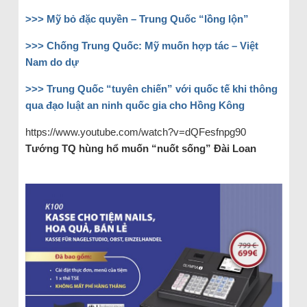
>>> Mỹ bỏ đặc quyền – Trung Quốc “lồng lộn”
>>> Chống Trung Quốc: Mỹ muốn hợp tác – Việt
Nam do dự
>>> Trung Quốc “tuyên chiến” với quốc tế khi thông
qua đạo luật an ninh quốc gia cho Hồng Kông
https://www.youtube.com/watch?v=dQFesfnpg90
Tướng TQ hùng hổ muốn “nuốt sống” Đài Loan