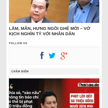
LÂM, MẪN, HƯNG NGỒI GHẾ MỚI – VỞ
KỊCH NGHÌN TỶ VỚI NHÂN DÂN
FOLLOW US
CHÂM BIẾM